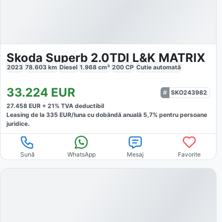
Skoda Superb 2.0TDI L&K MATRIX
2023
78.603
km
Diesel
1.968
cm³
200
CP
Cutie
automată
33.224
EUR
SKO243982
27.458
EUR +
21
% TVA deductibil
Leasing de la
335
EUR/luna
cu dobăndă
anuală
5,7
% pentru persoane
juridice.
Sună
WhatsApp
Mesaj
Favorite