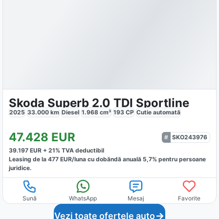
Skoda Superb 2.0 TDI Sportline
2025
33.000
km
Diesel
1.968
cm³
193
CP
Cutie
automată
47.428
EUR
SKO243976
39.197
EUR +
21
% TVA deductibil
Leasing de la
477
EUR/luna
cu dobăndă
anuală
5,7
% pentru persoane
juridice.
Sună
WhatsApp
Mesaj
Favorite
Vezi toate ofertele auto