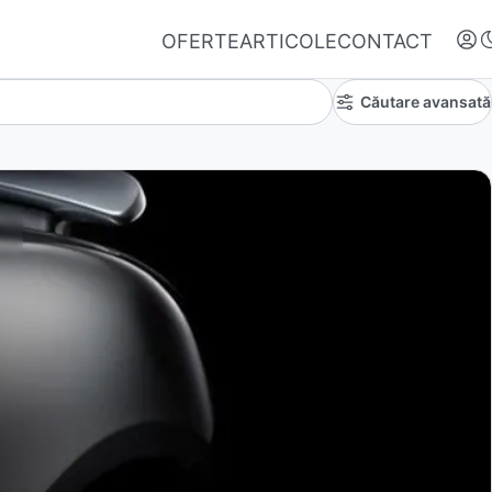
OFERTE
ARTICOLE
CONTACT
Căutare avansată
Autentifică-te
Nu ai oferte favorite