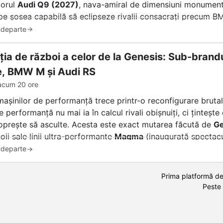
torul
Audi Q9 (2027)
, nava-amiral de dimensiuni monumenta
pe șosea capabilă să eclipseze rivalii consacrați precum 
 departe
ția de război a celor de la Genesis: Sub-brandu
, BMW M și Audi RS
acum 20 ore
mașinilor de performanță trece printr-o reconfigurare bruta
e performanță nu mai ia în calcul rivali obișnuiți, ci ținte
oprește să asculte. Acesta este exact mutarea făcută de
Ge
oii sale linii ultra-performante
Magma
(inaugurată spectac
lară deschis că vrea să fure din clienții fideli ai celor ma
 departe
eței? Un amestec de entuziasm și stupoare. Însă înainte de 
Prima platformă de
l din Stuttgart sau München, trebuie să răspundem la o într
Peste