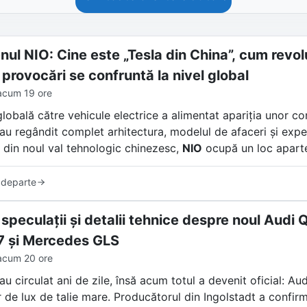
ul NIO: Cine este „Tesla din China”, cum revolu
 provocări se confruntă la nivel global
acum 19 ore
globală către vehicule electrice a alimentat apariția unor c
i au regândit complet arhitectura, modelul de afaceri și exp
 din noul val tehnologic chinezesc,
NIO
ocupă un loc apart
frecvent de presa internațională „Tesla din China”, compan
 departe
 sedanuri electrice de lux. NIO a creat un ecosistem unic ba
u personalitate fizică și un model de comunitate care transc
 speculații și detalii tehnice despre noul Aud
 și Mercedes GLS
acum 20 ore
au circulat ani de zile, însă acum totul a devenit oficial: Au
 de lux de talie mare. Producătorul din Ingolstadt a confirma