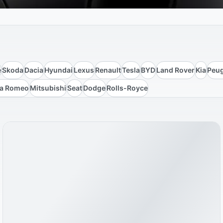
e
Skoda
Dacia
Hyundai
Lexus
Renault
Tesla
BYD
Land Rover
Kia
Peu
fa Romeo
Mitsubishi
Seat
Dodge
Rolls-Royce