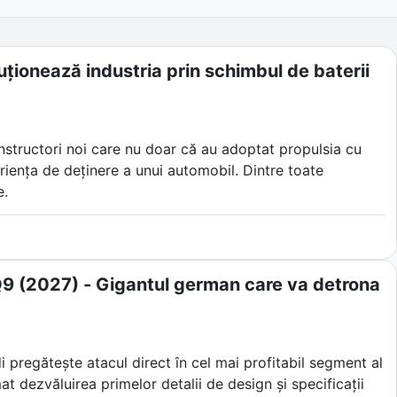
ționează industria prin schimbul de baterii
onstructori noi care nu doar că au adoptat propulsia cu
eriența de deținere a unui automobil. Dintre toate
e.
ia din Shanghai nu s-a mulțumit doar să construiască
zat pe schimburile automatizate de baterii, asistenți
ende industria auto tradițională.
i Q9 (2027) - Gigantul german care va detrona
di pregătește atacul direct în cel mai profitabil segment al
t dezvăluirea primelor detalii de design și specificații