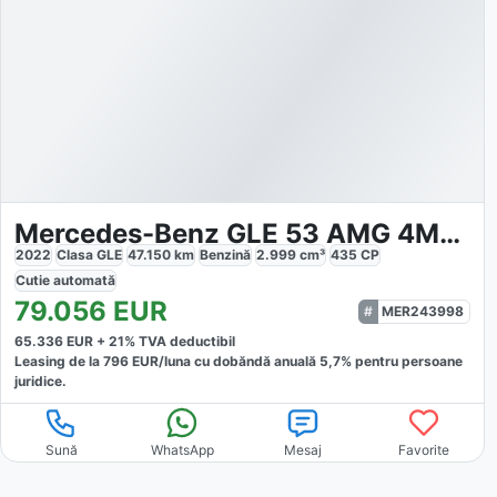
Mercedes-Benz GLE 53 AMG 4MATIC Night Pano Burmester
2022
Clasa GLE
47.150
km
Benzină
2.999
cm³
435
CP
Cutie
automată
79.056
EUR
MER243998
65.336
EUR +
21
% TVA deductibil
Leasing de la
796
EUR/luna
cu dobăndă
anuală
5,7
% pentru persoane
juridice.
Sună
WhatsApp
Mesaj
Favorite