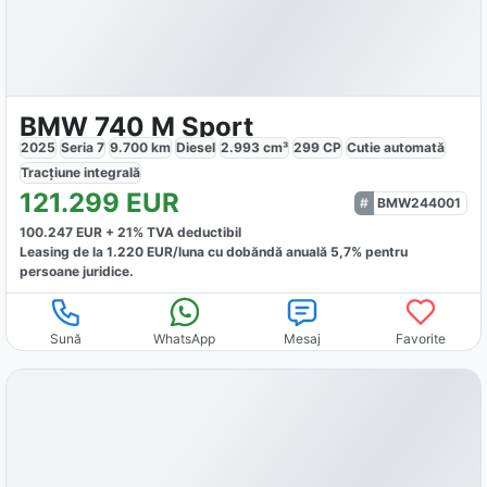
BMW 740 M Sport
2025
Seria 7
9.700
km
Diesel
2.993
cm³
299
CP
Cutie
automată
Tracțiune
integrală
121.299
EUR
BMW244001
100.247
EUR +
21
% TVA deductibil
Leasing de la
1.220
EUR/luna
cu dobăndă
anuală
5,7
% pentru
persoane juridice.
Sună
WhatsApp
Mesaj
Favorite