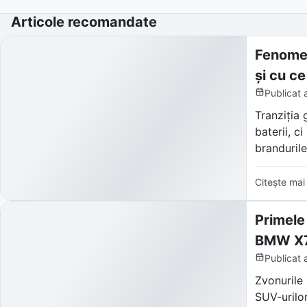
Articole recomandate
Fenomen
și cu ce
Publicat
Tranziția 
baterii, c
brandurile
Denumită 
Citește mai
SUV-uri și
virtuali c
Primele
BMW X7
Publicat
Zvonurile 
SUV-urilor