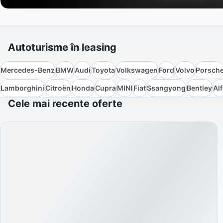
Autoturisme în leasing
Mercedes-Benz
BMW
Audi
Toyota
Volkswagen
Ford
Volvo
Porsch
Lamborghini
Citroën
Honda
Cupra
MINI
Fiat
Ssangyong
Bentley
Al
Cele mai recente oferte