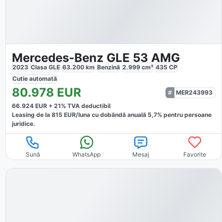
Mercedes-Benz GLE 53 AMG
2023
Clasa GLE
63.200
km
Benzină
2.999
cm³
435
CP
Cutie
automată
80.978
EUR
MER243993
66.924
EUR +
21
% TVA deductibil
Leasing de la
815
EUR/luna
cu dobăndă
anuală
5,7
% pentru persoane
juridice.
Sună
WhatsApp
Mesaj
Favorite