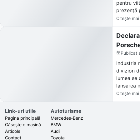
pentru vii
prezență 
Citește mai
Declara
Porsche
Publicat
Industria 
divizion d
lumea se 
lansarea n
Mans), dec
Citește mai
Reacția pi
Link-uri utile
Autoturisme
și gigantu
Pagina principală
Mercedes-Benz
Găsește o mașină
BMW
Articole
Audi
Contact
Toyota