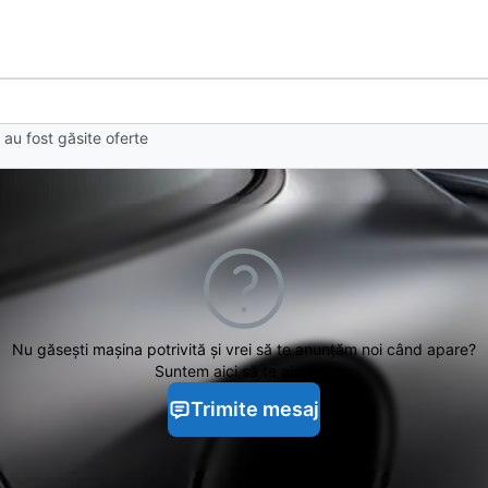
au fost găsite oferte
Nu găsești
mașina potrivită și vrei să te anunțăm noi când apare?
Suntem aici să te ajutăm.
Trimite mesaj