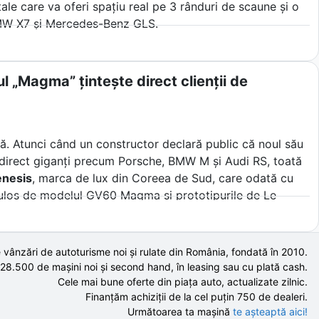
le care va oferi spațiu real pe 3 rânduri de scaune și o
BMW X7 și Mercedes-Benz GLS.
l „Magma” țintește direct clienții de
lă. Atunci când un constructor declară public că noul său
ște direct giganți precum Porsche, BMW M și Audi RS, toată
nesis
, marca de lux din Coreea de Sud, care odată cu
ulos de modelul GV60 Magma și prototipurile de Le
i mari nume germane.
a înțelege cum plănuieste un nou venit să sfideze fizica
 vânzări de autoturisme noi și rulate din România, fondată în
2010
.
ebare esențială pentru mulți șoferi din Europa de Est.
 28.500 de
mașini noi și second hand,
în leasing sau cu plată cash.
Cele mai bune oferte din piața auto,
actualizate zilnic.
Finanțăm achiziții de la
cel puțin 750 de
dealeri.
Următoarea ta mașină
te așteaptă aici!