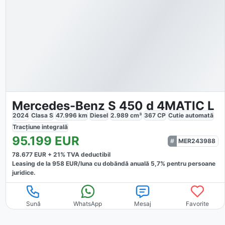
Mercedes-Benz S 450 d 4MATIC L
2024
Clasa S
47.996
km
Diesel
2.989
cm³
367
CP
Cutie
automată
Tracțiune
integrală
95.199
EUR
MER243988
78.677
EUR +
21
% TVA deductibil
Leasing de la
958
EUR/luna
cu dobăndă
anuală
5,7
% pentru persoane
juridice.
Sună
WhatsApp
Mesaj
Favorite