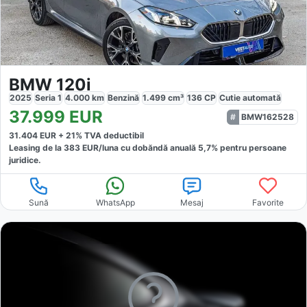
BMW 120i
2025
Seria 1
4.000
km
Benzină
1.499
cm³
136
CP
Cutie
automată
37.999
EUR
BMW162528
31.404
EUR +
21
% TVA deductibil
Leasing de la
383
EUR/luna
cu dobăndă
anuală
5,7
% pentru persoane
juridice.
Sună
WhatsApp
Mesaj
Favorite