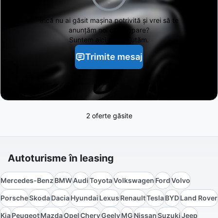
Încă nu ai găsit
mașina potrivită și vrei să te
anunțăm noi când apare?
Suntem aici să te ajutăm.
Trimite mesaj
2 oferte găsite
Autoturisme în leasing
Mercedes-Benz
BMW
Audi
Toyota
Volkswagen
Ford
Volvo
Porsche
Skoda
Dacia
Hyundai
Lexus
Renault
Tesla
BYD
Land Rover
Kia
Peugeot
Mazda
Opel
Chery
Geely
MG
Nissan
Suzuki
Jeep