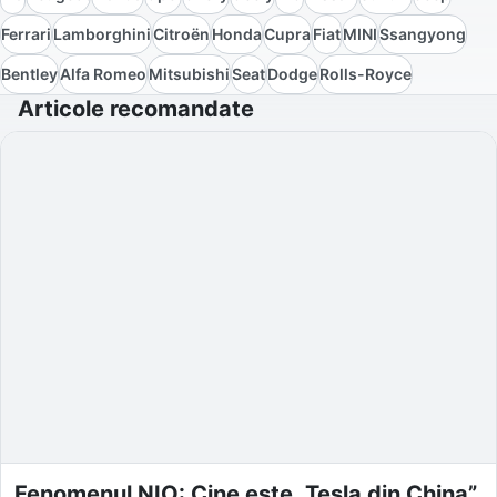
Ferrari
Lamborghini
Citroën
Honda
Cupra
Fiat
MINI
Ssangyong
Bentley
Alfa Romeo
Mitsubishi
Seat
Dodge
Rolls-Royce
Articole recomandate
Fenomenul NIO: Cine este „Tesla din China”,