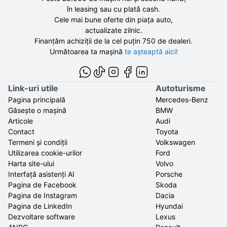
în leasing sau cu plată cash.
Cele mai bune oferte din piața auto,
actualizate zilnic.
Finanțăm achiziții de la
cel puțin 750 de
dealeri.
Următoarea ta mașină
te așteaptă aici!
Link-uri utile
Autoturisme
Pagina principală
Mercedes-Benz
Găsește o mașină
BMW
Articole
Audi
Contact
Toyota
Termeni și condiții
Volkswagen
Utilizarea cookie-urilor
Ford
Harta site-ului
Volvo
Interfață asistenți AI
Porsche
Pagina de Facebook
Skoda
Pagina de Instagram
Dacia
Pagina de LinkedIn
Hyundai
Dezvoltare software
Lexus