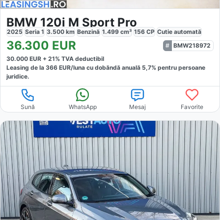
BMW 120i M Sport Pro
2025
Seria 1
3.500
km
Benzină
1.499
cm³
156
CP
Cutie
automată
36.300
EUR
BMW218972
30.000
EUR +
21
% TVA deductibil
Leasing de la
366
EUR/luna
cu dobăndă
anuală
5,7
% pentru persoane
juridice.
Sună
WhatsApp
Mesaj
Favorite