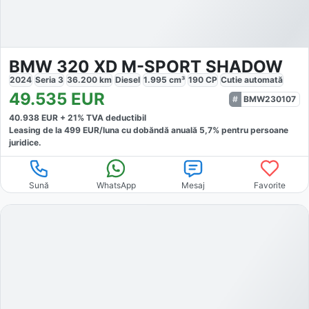
BMW 320 XD M-SPORT SHADOW
2024
Seria 3
36.200
km
Diesel
1.995
cm³
190
CP
Cutie
automată
49.535
EUR
BMW230107
40.938
EUR +
21
% TVA deductibil
Leasing de la
499
EUR/luna
cu dobăndă
anuală
5,7
% pentru persoane
juridice.
Sună
WhatsApp
Mesaj
Favorite