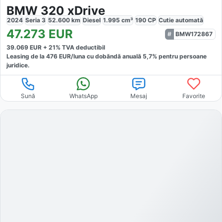
BMW 320 xDrive
2024
Seria 3
52.600
km
Diesel
1.995
cm³
190
CP
Cutie
automată
47.273
EUR
BMW172867
39.069
EUR +
21
% TVA deductibil
Leasing de la
476
EUR/luna
cu dobăndă
anuală
5,7
% pentru persoane
juridice.
Sună
WhatsApp
Mesaj
Favorite