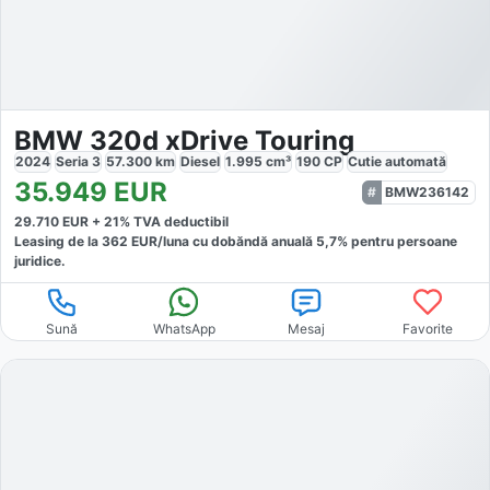
BMW 320d xDrive Touring
2024
Seria 3
57.300
km
Diesel
1.995
cm³
190
CP
Cutie
automată
35.949
EUR
BMW236142
29.710
EUR +
21
% TVA deductibil
Leasing de la
362
EUR/luna
cu dobăndă
anuală
5,7
% pentru persoane
juridice.
Sună
WhatsApp
Mesaj
Favorite