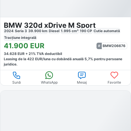
BMW 320d xDrive M Sport
2024
Seria 3
39.900
km
Diesel
1.995
cm³
190
CP
Cutie
automată
Tracțiune
integrală
41.900
EUR
BMW206676
34.628
EUR +
21
% TVA deductibil
Leasing de la
422
EUR/luna
cu dobăndă
anuală
5,7
% pentru persoane
juridice.
Sună
WhatsApp
Mesaj
Favorite