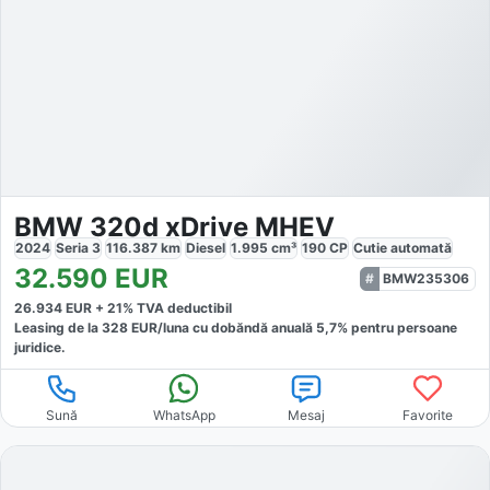
BMW 320d xDrive MHEV
2024
Seria 3
116.387
km
Diesel
1.995
cm³
190
CP
Cutie
automată
32.590
EUR
BMW235306
26.934
EUR +
21
% TVA deductibil
Leasing de la
328
EUR/luna
cu dobăndă
anuală
5,7
% pentru persoane
juridice.
Sună
WhatsApp
Mesaj
Favorite