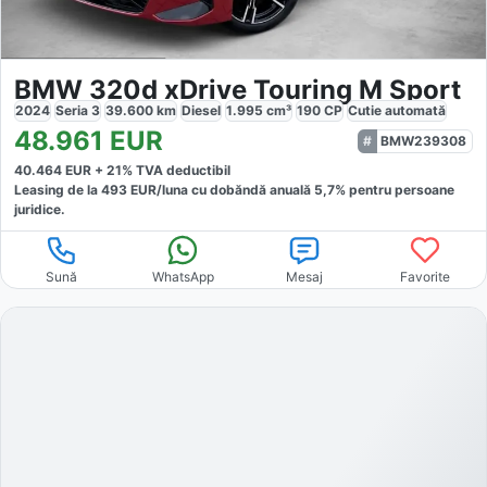
BMW 320d xDrive Touring M Sport
2024
Seria 3
39.600
km
Diesel
1.995
cm³
190
CP
Cutie
automată
48.961
EUR
BMW239308
40.464
EUR +
21
% TVA deductibil
Leasing de la
493
EUR/luna
cu dobăndă
anuală
5,7
% pentru persoane
juridice.
Sună
WhatsApp
Mesaj
Favorite