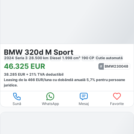
BMW 320d M Sport
2024
Seria 3
28.500
km
Diesel
1.998
cm³
190
CP
Cutie
automată
46.325
EUR
BMW230048
38.285
EUR +
21
% TVA deductibil
Leasing de la
466
EUR/luna
cu dobăndă
anuală
5,7
% pentru persoane
juridice.
Sună
WhatsApp
Mesaj
Favorite