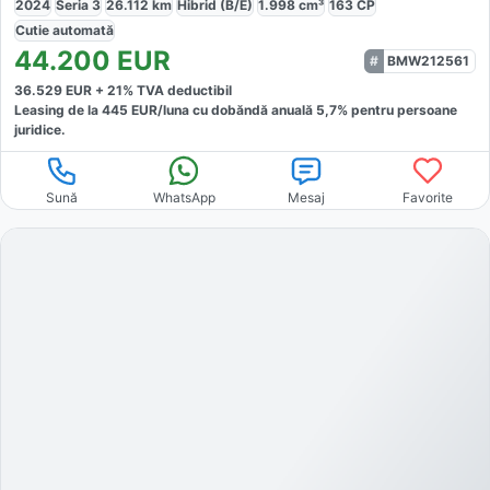
2024
Seria 3
26.112
km
Hibrid (B/E)
1.998
cm³
163
CP
Cutie
automată
44.200
EUR
BMW212561
36.529
EUR +
21
% TVA deductibil
Leasing de la
445
EUR/luna
cu dobăndă
anuală
5,7
% pentru persoane
juridice.
Sună
WhatsApp
Mesaj
Favorite