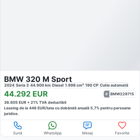
BMW 320 M Sport
2024
Seria 3
44.900
km
Diesel
1.998
cm³
190
CP
Cutie
automată
44.292
EUR
BMW229715
36.605
EUR +
21
% TVA deductibil
Leasing de la
446
EUR/luna
cu dobăndă
anuală
5,7
% pentru persoane
juridice.
Sună
WhatsApp
Mesaj
Favorite