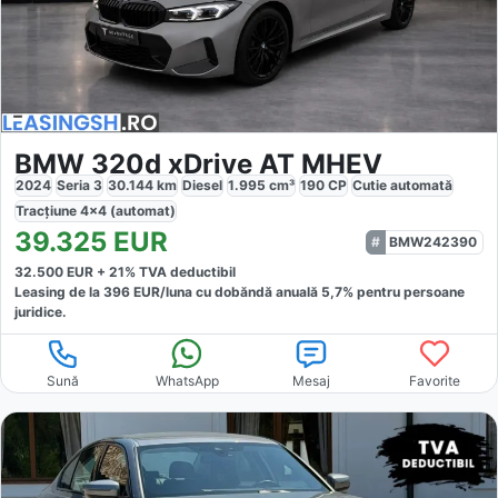
BMW 320d xDrive AT MHEV
2024
Seria 3
30.144
km
Diesel
1.995
cm³
190
CP
Cutie
automată
Tracțiune
4x4 (automat)
39.325
EUR
BMW242390
32.500
EUR +
21
% TVA deductibil
Leasing de la
396
EUR/luna
cu dobăndă
anuală
5,7
% pentru persoane
juridice.
Sună
WhatsApp
Mesaj
Favorite