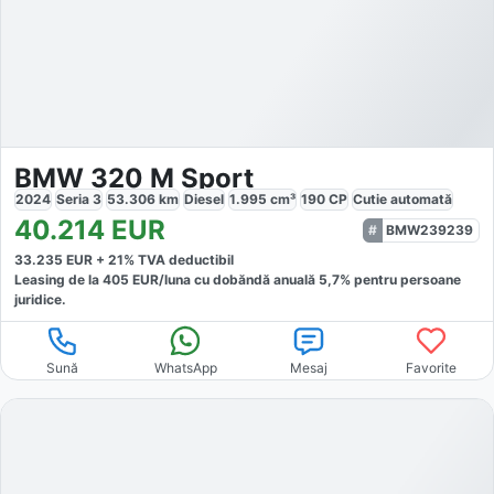
BMW 320 M Sport
2024
Seria 3
53.306
km
Diesel
1.995
cm³
190
CP
Cutie
automată
40.214
EUR
BMW239239
33.235
EUR +
21
% TVA deductibil
Leasing de la
405
EUR/luna
cu dobăndă
anuală
5,7
% pentru persoane
juridice.
Sună
WhatsApp
Mesaj
Favorite