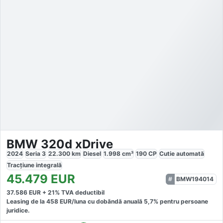
BMW 320d xDrive
2024
Seria 3
22.300
km
Diesel
1.998
cm³
190
CP
Cutie
automată
Tracțiune
integrală
45.479
EUR
BMW194014
37.586
EUR +
21
% TVA deductibil
Leasing de la
458
EUR/luna
cu dobăndă
anuală
5,7
% pentru persoane
juridice.