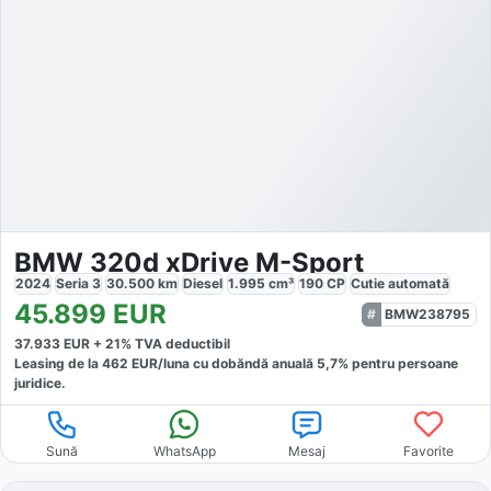
BMW 320d xDrive M-Sport
2024
Seria 3
30.500
km
Diesel
1.995
cm³
190
CP
Cutie
automată
45.899
EUR
BMW238795
37.933
EUR +
21
% TVA deductibil
Leasing de la
462
EUR/luna
cu dobăndă
anuală
5,7
% pentru persoane
juridice.
Sună
WhatsApp
Mesaj
Favorite