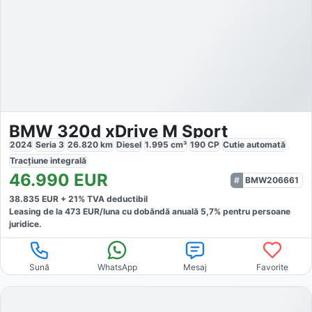
BMW 320d xDrive M Sport
2024
Seria 3
26.820
km
Diesel
1.995
cm³
190
CP
Cutie
automată
Tracțiune
integrală
46.990
EUR
BMW206661
38.835
EUR +
21
% TVA deductibil
Leasing de la
473
EUR/luna
cu dobăndă
anuală
5,7
% pentru persoane
juridice.
Sună
WhatsApp
Mesaj
Favorite