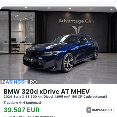
BMW 320d xDrive AT MHEV
2024
Seria 3
58.500
km
Diesel
1.995
cm³
190
CP
Cutie
automată
Tracțiune
4x4 (automat)
39.507
EUR
BMW242091
32.650
EUR +
21
% TVA deductibil