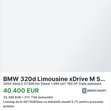
BMW 320d Limousine xDrive M Sport
2024
Seria 3
57.800
km
Diesel
1.995
cm³
190
CP
Cutie
automată
40.400
EUR
BMW238491
33.388
EUR +
21
% TVA deductibil
Leasing de la
407
EUR/luna
cu dobăndă
anuală
5,7
% pentru persoane
juridice.