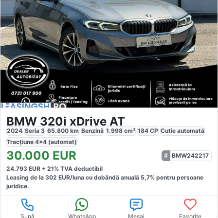
BMW 320i xDrive AT
2024
Seria 3
65.800
km
Benzină
1.998
cm³
184
CP
Cutie
automată
Tracțiune
4x4 (automat)
30.000
EUR
BMW242217
24.793
EUR +
21
% TVA deductibil
Leasing de la
302
EUR/luna
cu dobăndă
anuală
5,7
% pentru persoane
juridice.
Sună
WhatsApp
Mesaj
Favorite