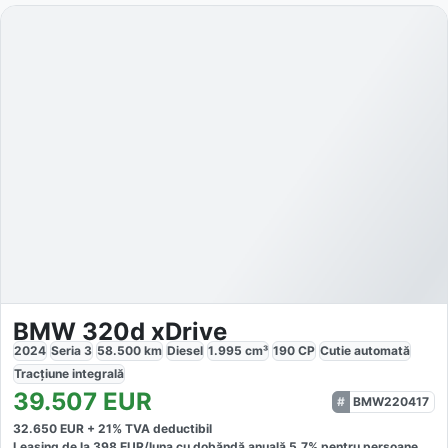
BMW 320d xDrive
2024
Seria 3
58.500
km
Diesel
1.995
cm³
190
CP
Cutie
automată
Tracțiune
integrală
39.507
EUR
BMW220417
32.650
EUR +
21
% TVA deductibil
Leasing de la
398
EUR/luna
cu dobăndă
anuală
5,7
% pentru persoane