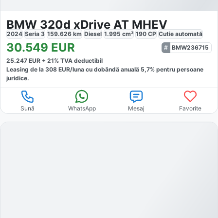
BMW 320d xDrive AT MHEV
2024
Seria 3
159.626
km
Diesel
1.995
cm³
190
CP
Cutie
automată
30.549
EUR
BMW236715
25.247
EUR +
21
% TVA deductibil
Leasing de la
308
EUR/luna
cu dobăndă
anuală
5,7
% pentru persoane
juridice.
Sună
WhatsApp
Mesaj
Favorite