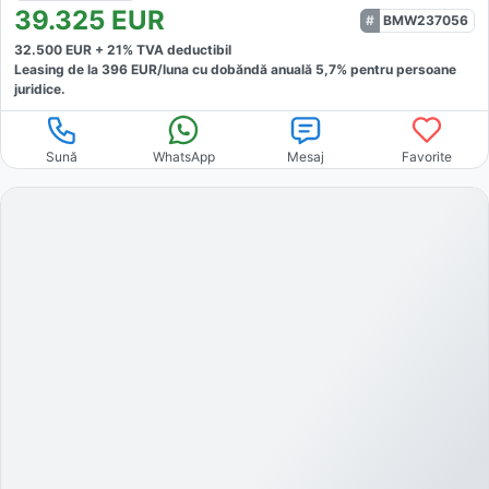
39.325
EUR
BMW237056
32.500
EUR +
21
% TVA deductibil
Leasing de la
396
EUR/luna
cu dobăndă
anuală
5,7
% pentru persoane
juridice.
Sună
WhatsApp
Mesaj
Favorite