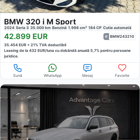
BMW 320 i M Sport
2024
Seria 3
35.000
km
Benzină
1.998
cm³
184
CP
Cutie
automată
42.899
EUR
BMW243210
35.454
EUR +
21
% TVA deductibil
Leasing de la
432
EUR/luna
cu dobăndă
anuală
5,7
% pentru persoane
juridice.
Sună
WhatsApp
Mesaj
Favorite