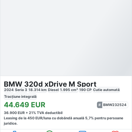
BMW 320d xDrive M Sport
2024
Seria 3
18.314
km
Diesel
1.995
cm³
190
CP
Cutie
automată
Tracțiune
integrală
44.649
EUR
BMW232524
36.900
EUR +
21
% TVA deductibil
Leasing de la
450
EUR/luna
cu dobăndă
anuală
5,7
% pentru persoane
juridice.