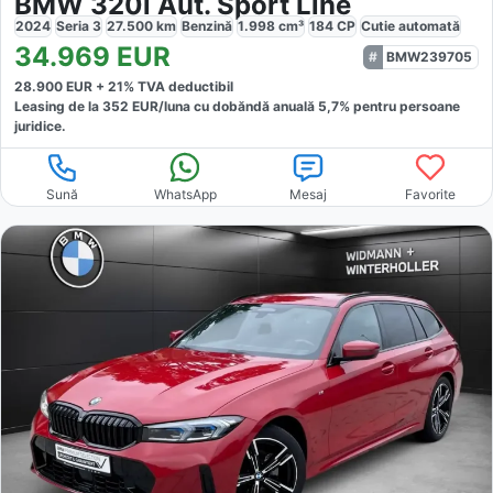
BMW 320i Aut. Sport Line
2024
Seria 3
27.500
km
Benzină
1.998
cm³
184
CP
Cutie
automată
34.969
EUR
BMW239705
28.900
EUR +
21
% TVA deductibil
Leasing de la
352
EUR/luna
cu dobăndă
anuală
5,7
% pentru persoane
juridice.
Sună
WhatsApp
Mesaj
Favorite