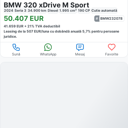
BMW 320 xDrive M Sport
2024
Seria 3
34.900
km
Diesel
1.995
cm³
190
CP
Cutie
automată
50.407
EUR
BMW232078
41.659
EUR +
21
% TVA deductibil
Leasing de la
507
EUR/luna
cu dobăndă
anuală
5,7
% pentru persoane
juridice.
Sună
WhatsApp
Mesaj
Favorite