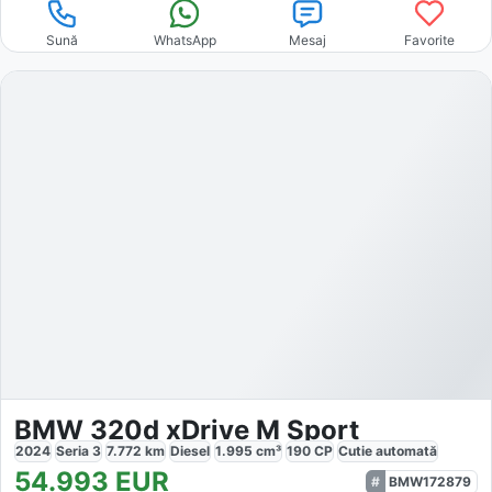
Sună
WhatsApp
Mesaj
Favorite
BMW 320d xDrive M Sport
2024
Seria 3
7.772
km
Diesel
1.995
cm³
190
CP
Cutie
automată
54.993
EUR
BMW172879