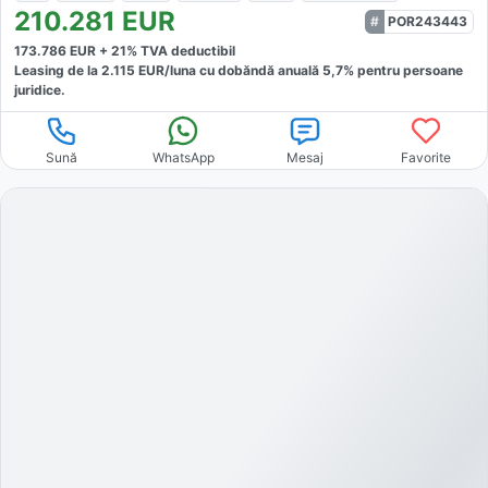
210.281
EUR
POR243443
173.786
EUR +
21
% TVA deductibil
Leasing de la
2.115
EUR/luna
cu dobăndă
anuală
5,7
% pentru persoane
juridice.
Sună
WhatsApp
Mesaj
Favorite