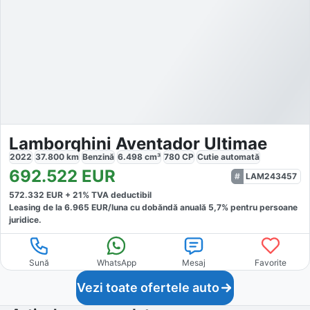
Lamborghini Aventador Ultimae
2022
37.800
km
Benzină
6.498
cm³
780
CP
Cutie
automată
692.522
EUR
LAM243457
572.332
EUR +
21
% TVA deductibil
Leasing de la
6.965
EUR/luna
cu dobăndă
anuală
5,7
% pentru persoane
juridice.
Sună
WhatsApp
Mesaj
Favorite
Vezi toate ofertele auto