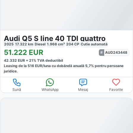
Audi Q5 S line 40 TDI quattro
2025
17.322
km
Diesel
1.968
cm³
204
CP
Cutie
automată
51.222
EUR
AUD243448
42.332
EUR +
21
% TVA deductibil
Leasing de la
516
EUR/luna
cu dobăndă
anuală
5,7
% pentru persoane
juridice.
Sună
WhatsApp
Mesaj
Favorite