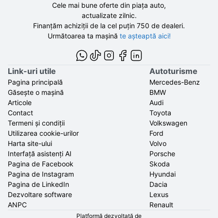
Cele mai bune oferte din piața auto,
actualizate zilnic.
Finanțăm achiziții de la
cel puțin 750 de
dealeri.
Următoarea ta mașină
te așteaptă aici!
Link-uri utile
Autoturisme
Pagina principală
Mercedes-Benz
Găsește o mașină
BMW
Articole
Audi
Contact
Toyota
Termeni și condiții
Volkswagen
Utilizarea cookie-urilor
Ford
Harta site-ului
Volvo
Interfață asistenți AI
Porsche
Pagina de Facebook
Skoda
Pagina de Instagram
Hyundai
Pagina de LinkedIn
Dacia
Dezvoltare software
Lexus
ANPC
Renault
Platformă dezvoltată de