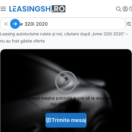
Leasing autoturisme rulate și noi, căutare după „bmw 320i 2020” –
nu au fost găsite oferte
Nu găsești
mașina potrivită și vrei să te anunțăm
noi când apare?
Suntem aici să te ajutăm.
Trimite mesaj