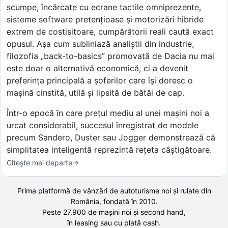
scumpe, încărcate cu ecrane tactile omniprezente,
sisteme software pretențioase și motorizări hibride
extrem de costisitoare, cumpărătorii reali caută exact
opusul. Așa cum subliniază analiștii din industrie,
filozofia „back-to-basics” promovată de Dacia nu mai
este doar o alternativă economică, ci a devenit
preferința principală a șoferilor care își doresc o
mașină cinstită, utilă și lipsită de bătăi de cap.
Într-o epocă în care prețul mediu al unei mașini noi a
urcat considerabil, succesul înregistrat de modele
precum Sandero, Duster sau Jogger demonstrează că
simplitatea inteligentă reprezintă rețeta câștigătoare.
Citește mai departe
Prima platformă de vânzări de autoturisme noi și rulate din
România, fondată în
2010
.
Peste 27.900 de
mașini noi și second hand,
în leasing sau cu plată cash.