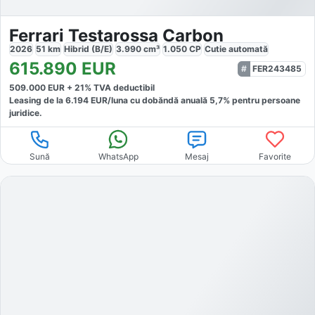
Ferrari Testarossa Carbon
2026
51
km
Hibrid (B/E)
3.990
cm³
1.050
CP
Cutie
automată
615.890
EUR
FER243485
509.000
EUR +
21
% TVA deductibil
Leasing de la
6.194
EUR/luna
cu dobăndă
anuală
5,7
% pentru persoane
juridice.
Sună
WhatsApp
Mesaj
Favorite