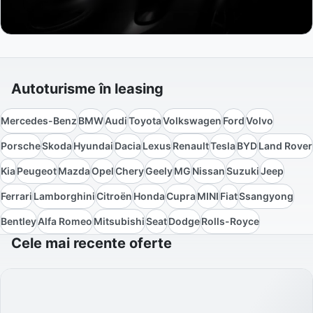
Autoturisme în leasing
Mercedes-Benz
BMW
Audi
Toyota
Volkswagen
Ford
Volvo
Porsche
Skoda
Hyundai
Dacia
Lexus
Renault
Tesla
BYD
Land Rover
Kia
Peugeot
Mazda
Opel
Chery
Geely
MG
Nissan
Suzuki
Jeep
Ferrari
Lamborghini
Citroën
Honda
Cupra
MINI
Fiat
Ssangyong
Bentley
Alfa Romeo
Mitsubishi
Seat
Dodge
Rolls-Royce
Cele mai recente oferte