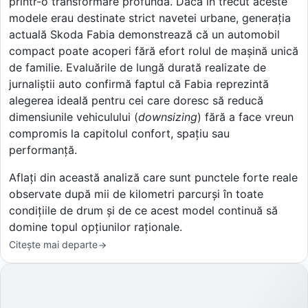
printr-o transformare profundă. Dacă în trecut aceste
modele erau destinate strict navetei urbane, generația
actuală Skoda Fabia demonstrează că un automobil
compact poate acoperi fără efort rolul de mașină unică
de familie. Evaluările de lungă durată realizate de
jurnaliștii auto confirmă faptul că Fabia reprezintă
alegerea ideală pentru cei care doresc să reducă
dimensiunile vehiculului (
downsizing
) fără a face vreun
compromis la capitolul confort, spațiu sau
performanță.
Aflați din această analiză care sunt punctele forte reale
observate după mii de kilometri parcurși în toate
condițiile de drum și de ce acest model continuă să
domine topul opțiunilor raționale.
Citește mai departe