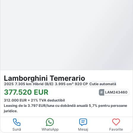
Lamborghini Temerario
2025
7.305
km
Hibrid (B/E)
3.995
cm³
920
CP
Cutie
automată
377.520
EUR
LAM243460
312.000
EUR +
21
% TVA deductibil
Leasing de la
3.797
EUR/luna
cu dobăndă
anuală
5,7
% pentru persoane
juridice.
Sună
WhatsApp
Mesaj
Favorite