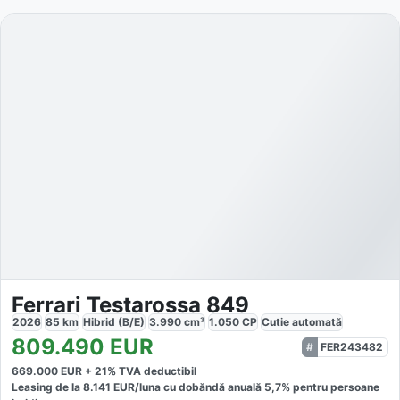
Ferrari Testarossa 849
2026
85
km
Hibrid (B/E)
3.990
cm³
1.050
CP
Cutie
automată
809.490
EUR
FER243482
669.000
EUR +
21
% TVA deductibil
Leasing de la
8.141
EUR/luna
cu dobăndă
anuală
5,7
% pentru persoane