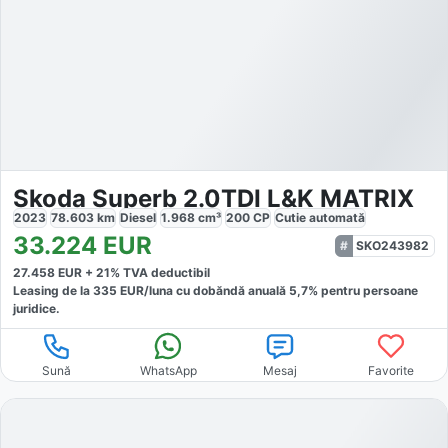
Skoda Superb 2.0TDI L&K MATRIX
2023
78.603
km
Diesel
1.968
cm³
200
CP
Cutie
automată
33.224
EUR
SKO243982
27.458
EUR +
21
% TVA deductibil
Leasing de la
335
EUR/luna
cu dobăndă
anuală
5,7
% pentru persoane
juridice.
Sună
WhatsApp
Mesaj
Favorite