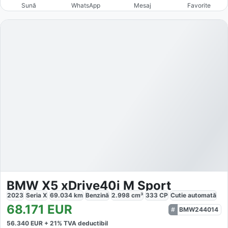
Sună
WhatsApp
Mesaj
Favorite
BMW X5 xDrive40i M Sport
2023
Seria X
69.034
km
Benzină
2.998
cm³
333
CP
Cutie
automată
68.171
EUR
BMW244014
56.340
EUR +
21
% TVA deductibil