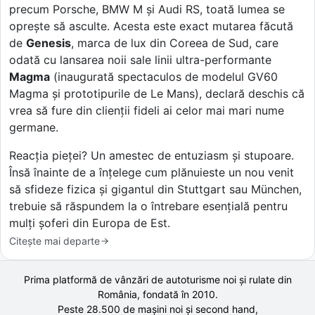
precum Porsche, BMW M și Audi RS, toată lumea se
oprește să asculte. Acesta este exact mutarea făcută
de
Genesis
, marca de lux din Coreea de Sud, care
odată cu lansarea noii sale linii ultra-performante
Magma
(inaugurată spectaculos de modelul GV60
Magma și prototipurile de Le Mans), declară deschis că
vrea să fure din clienții fideli ai celor mai mari nume
germane.
Reacția pieței? Un amestec de entuziasm și stupoare.
Însă înainte de a înțelege cum plănuieste un nou venit
să sfideze fizica și gigantul din Stuttgart sau München,
trebuie să răspundem la o întrebare esențială pentru
mulți șoferi din Europa de Est.
Citește mai departe
Prima platformă de vânzări de autoturisme noi și rulate din
România, fondată în
2010
.
Peste 28.500 de
mașini noi și second hand,