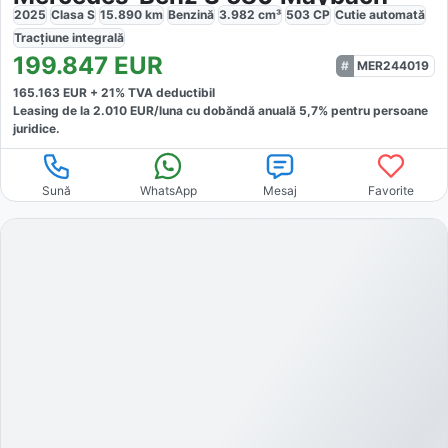
2025
Clasa S
15.890
km
Benzină
3.982
cm³
503
CP
Cutie
automată
Tracțiune
integrală
199.847
EUR
MER244019
165.163
EUR +
21
% TVA deductibil
Leasing de la
2.010
EUR/luna
cu dobăndă
anuală
5,7
% pentru persoane
juridice.
Sună
WhatsApp
Mesaj
Favorite