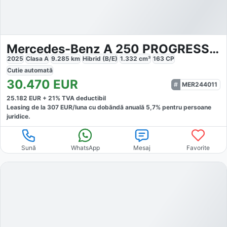
Mercedes-Benz A 250 PROGRESSIVE ADVANCED
2025
Clasa A
9.285
km
Hibrid (B/E)
1.332
cm³
163
CP
Cutie
automată
30.470
EUR
MER244011
25.182
EUR +
21
% TVA deductibil
Leasing de la
307
EUR/luna
cu dobăndă
anuală
5,7
% pentru persoane
juridice.
Sună
WhatsApp
Mesaj
Favorite