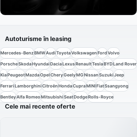
Autoturisme în leasing
Mercedes-Benz
BMW
Audi
Toyota
Volkswagen
Ford
Volvo
Porsche
Skoda
Hyundai
Dacia
Lexus
Renault
Tesla
BYD
Land Rover
Kia
Peugeot
Mazda
Opel
Chery
Geely
MG
Nissan
Suzuki
Jeep
Ferrari
Lamborghini
Citroën
Honda
Cupra
MINI
Fiat
Ssangyong
Bentley
Alfa Romeo
Mitsubishi
Seat
Dodge
Rolls-Royce
Cele mai recente oferte