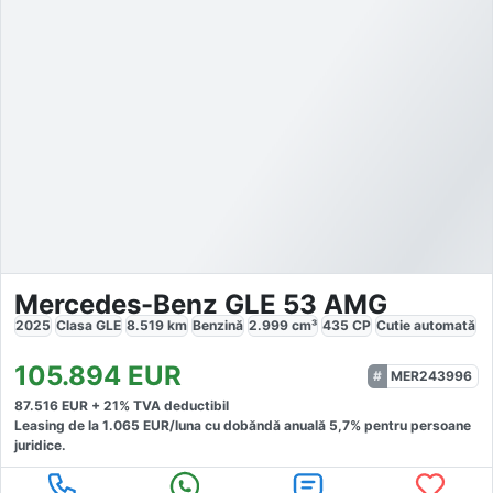
Mercedes-Benz GLE 53 AMG
2025
Clasa GLE
8.519
km
Benzină
2.999
cm³
435
CP
Cutie
automată
105.894
EUR
MER243996
87.516
EUR +
21
% TVA deductibil
Leasing de la
1.065
EUR/luna
cu dobăndă
anuală
5,7
% pentru persoane
juridice.