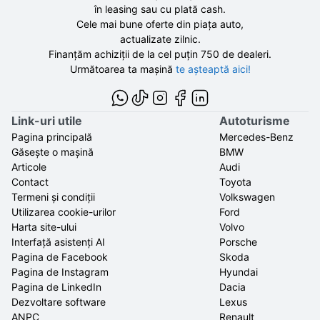
în leasing sau cu plată cash.
Cele mai bune oferte din piața auto,
actualizate zilnic.
Finanțăm achiziții de la
cel puțin 750 de
dealeri.
Următoarea ta mașină
te așteaptă aici!
Link-uri utile
Autoturisme
Pagina principală
Mercedes-Benz
Găsește o mașină
BMW
Articole
Audi
Contact
Toyota
Termeni și condiții
Volkswagen
Utilizarea cookie-urilor
Ford
Harta site-ului
Volvo
Interfață asistenți AI
Porsche
Pagina de Facebook
Skoda
Pagina de Instagram
Hyundai
Pagina de LinkedIn
Dacia
Dezvoltare software
Lexus
ANPC
Renault