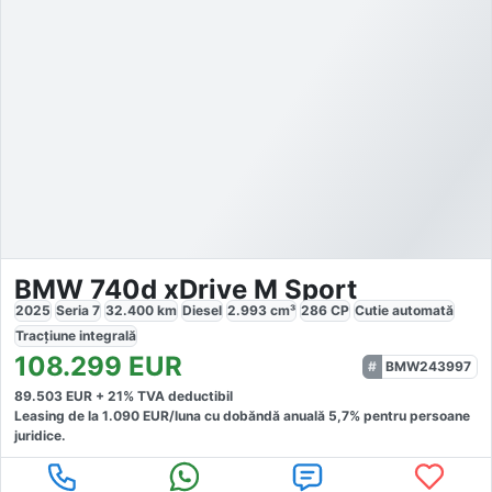
BMW 740d xDrive M Sport
2025
Seria 7
32.400
km
Diesel
2.993
cm³
286
CP
Cutie
automată
Tracțiune
integrală
108.299
EUR
BMW243997
89.503
EUR +
21
% TVA deductibil
Leasing de la
1.090
EUR/luna
cu dobăndă
anuală
5,7
% pentru persoane
juridice.