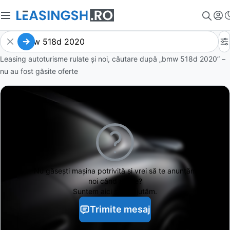
Leasing autoturisme rulate și noi, căutare după „bmw 518d 2020” –
nu au fost găsite oferte
Nu găsești
mașina potrivită și vrei să te anunțăm
noi când apare?
Suntem aici să te ajutăm.
Trimite mesaj