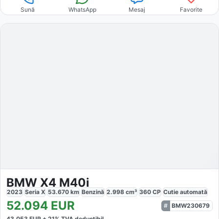
Sună
WhatsApp
Mesaj
Favorite
BMW X4 M40i
2023
Seria X
53.670
km
Benzină
2.998
cm³
360
CP
Cutie
automată
52.094
EUR
BMW230679
43.053
EUR +
21
% TVA deductibil