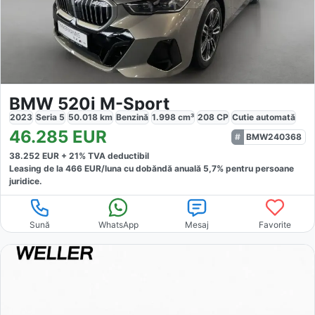
BMW 520i M-Sport
2023
Seria 5
50.018
km
Benzină
1.998
cm³
208
CP
Cutie
automată
46.285
EUR
BMW240368
38.252
EUR +
21
% TVA deductibil
Leasing de la
466
EUR/luna
cu dobăndă
anuală
5,7
% pentru persoane
juridice.
Sună
WhatsApp
Mesaj
Favorite