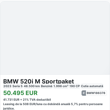
BMW 520i M Sportpaket
2023
Seria 5
48.500
km
Benzină
1.998
cm³
190
CP
Cutie
automată
50.495
EUR
BMW186378
41.731
EUR +
21
% TVA deductibil
Leasing de la
508
EUR/luna
cu dobăndă
anuală
5,7
% pentru persoane
juridice.