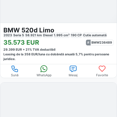
BMW 520d Limo
2023
Seria 5
58.921
km
Diesel
1.995
cm³
190
CP
Cutie
automată
35.573
EUR
BMW236489
29.399
EUR +
21
% TVA deductibil
Leasing de la
358
EUR/luna
cu dobăndă
anuală
5,7
% pentru persoane
juridice.
Sună
WhatsApp
Mesaj
Favorite