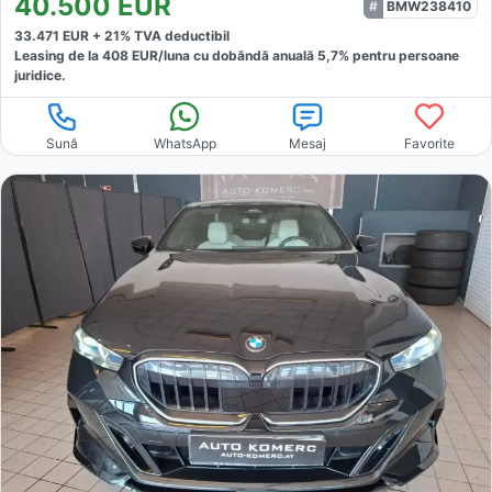
40.500
EUR
BMW238410
33.471
EUR +
21
% TVA deductibil
Leasing de la
408
EUR/luna
cu dobăndă
anuală
5,7
% pentru persoane
juridice.
Sună
WhatsApp
Mesaj
Favorite