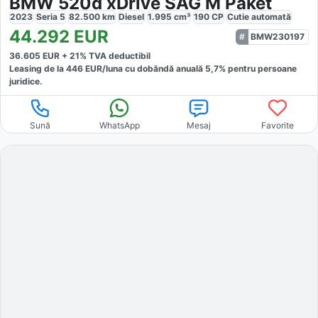
BMW 520d xDrive SAG M Paket
2023
Seria 5
82.500
km
Diesel
1.995
cm³
190
CP
Cutie
automată
44.292
EUR
BMW230197
36.605
EUR +
21
% TVA deductibil
Leasing de la
446
EUR/luna
cu dobăndă
anuală
5,7
% pentru persoane
juridice.
Sună
WhatsApp
Mesaj
Favorite