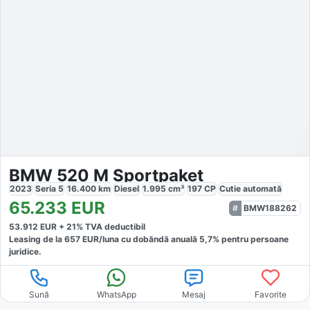
BMW 520 M Sportpaket
2023
Seria 5
16.400
km
Diesel
1.995
cm³
197
CP
Cutie
automată
65.233
EUR
BMW188262
53.912
EUR +
21
% TVA deductibil
Leasing de la
657
EUR/luna
cu dobăndă
anuală
5,7
% pentru persoane
juridice.
Sună
WhatsApp
Mesaj
Favorite