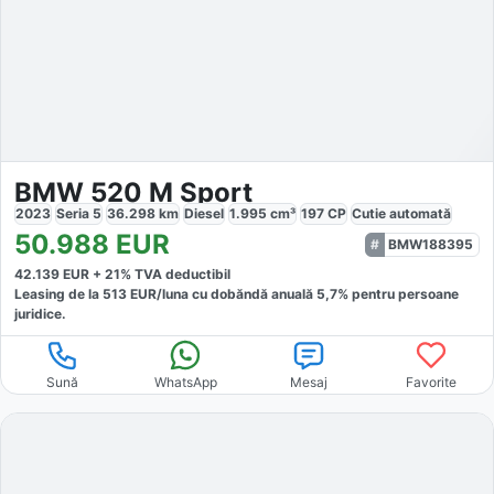
BMW 520 M Sport
2023
Seria 5
36.298
km
Diesel
1.995
cm³
197
CP
Cutie
automată
50.988
EUR
BMW188395
42.139
EUR +
21
% TVA deductibil
Leasing de la
513
EUR/luna
cu dobăndă
anuală
5,7
% pentru persoane
juridice.
Sună
WhatsApp
Mesaj
Favorite