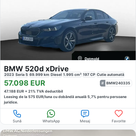
BMW 520d xDrive
2023
Seria 5
69.999
km
Diesel
1.995
cm³
197
CP
Cutie
automată
57.098
EUR
BMW240335
47.188
EUR +
21
% TVA deductibil
Leasing de la
575
EUR/luna
cu dobăndă
anuală
5,7
% pentru persoane
juridice.
Sună
WhatsApp
Mesaj
Favorite