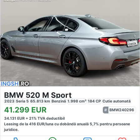
BMW 520 M Sport
2023
Seria 5
65.813
km
Benzină
1.998
cm³
184
CP
Cutie
automată
41.299
EUR
BMW240296
34.131
EUR +
21
% TVA deductibil
Leasing de la
416
EUR/luna
cu dobăndă
anuală
5,7
% pentru persoane
juridice.