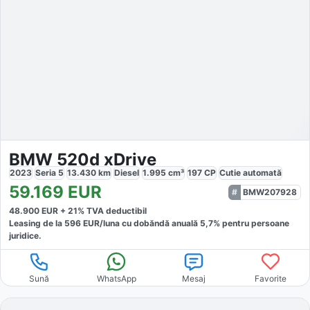
BMW 520d xDrive
2023
Seria 5
13.430
km
Diesel
1.995
cm³
197
CP
Cutie
automată
59.169
EUR
BMW207928
48.900
EUR +
21
% TVA deductibil
Leasing de la
596
EUR/luna
cu dobăndă
anuală
5,7
% pentru persoane
juridice.
Sună
WhatsApp
Mesaj
Favorite