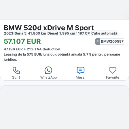
BMW 520d xDrive M Sport
2023
Seria 5
41.800
km
Diesel
1.995
cm³
197
CP
Cutie
automată
57.107
EUR
BMW205587
47.196
EUR +
21
% TVA deductibil
Leasing de la
575
EUR/luna
cu dobăndă
anuală
5,7
% pentru persoane
juridice.
Sună
WhatsApp
Mesaj
Favorite