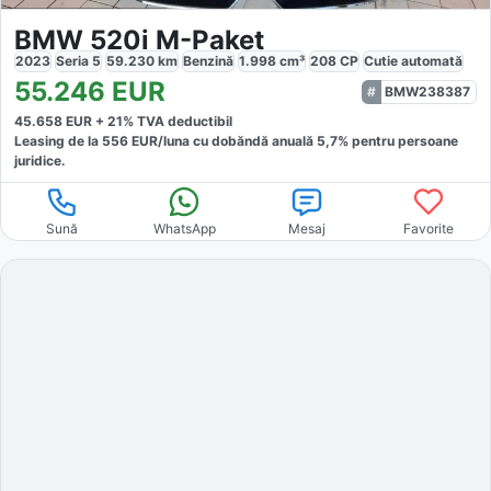
BMW 520i M-Paket
2023
Seria 5
59.230
km
Benzină
1.998
cm³
208
CP
Cutie
automată
55.246
EUR
BMW238387
45.658
EUR +
21
% TVA deductibil
Leasing de la
556
EUR/luna
cu dobăndă
anuală
5,7
% pentru persoane
juridice.
Sună
WhatsApp
Mesaj
Favorite