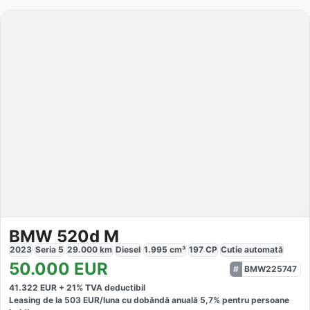
BMW 520d M
2023
Seria 5
29.000
km
Diesel
1.995
cm³
197
CP
Cutie
automată
50.000
EUR
BMW225747
41.322
EUR +
21
% TVA deductibil
Leasing de la
503
EUR/luna
cu dobăndă
anuală
5,7
% pentru persoane