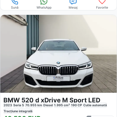
Sună
WhatsApp
Mesaj
Favorite
BMW 520 d xDrive M Sport LED
2023
Seria 5
70.955
km
Diesel
1.995
cm³
190
CP
Cutie
automată
Tracțiune
integrală