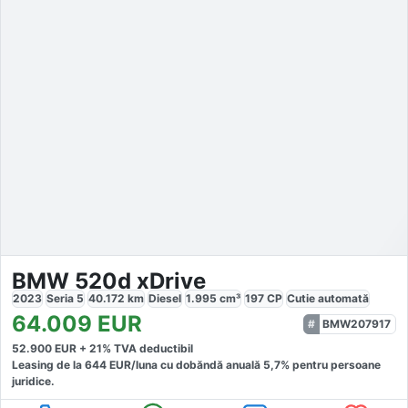
BMW 520d xDrive
2023
Seria 5
40.172
km
Diesel
1.995
cm³
197
CP
Cutie
automată
64.009
EUR
BMW207917
52.900
EUR +
21
% TVA deductibil
Leasing de la
644
EUR/luna
cu dobăndă
anuală
5,7
% pentru persoane
juridice.