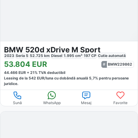
BMW 520d xDrive M Sport
2023
Seria 5
52.725
km
Diesel
1.995
cm³
197
CP
Cutie
automată
53.804
EUR
BMW229862
44.466
EUR +
21
% TVA deductibil
Leasing de la
542
EUR/luna
cu dobăndă
anuală
5,7
% pentru persoane
juridice.
Sună
WhatsApp
Mesaj
Favorite