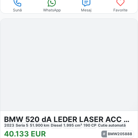
Sună
WhatsApp
Mesaj
Favorite
BMW 520 dA LEDER LASER ACC HUD SPORTSITZ SHZ DAB HIF
2023
Seria 5
51.900
km
Diesel
1.995
cm³
190
CP
Cutie
automată
40.133
EUR
BMW205888