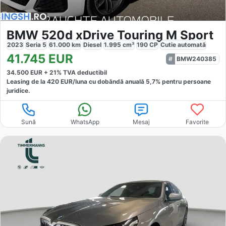
BMW 520d xDrive Touring M Sport
2023
Seria 5
61.000
km
Diesel
1.995
cm³
190
CP
Cutie
automată
41.745
EUR
BMW240385
34.500
EUR +
21
% TVA deductibil
Leasing de la
420
EUR/luna
cu dobăndă
anuală
5,7
% pentru persoane
juridice.
Sună
WhatsApp
Mesaj
Favorite