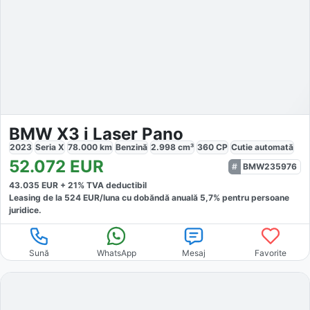
BMW X3 i Laser Pano
2023
Seria X
78.000
km
Benzină
2.998
cm³
360
CP
Cutie
automată
52.072
EUR
BMW235976
43.035
EUR +
21
% TVA deductibil
Leasing de la
524
EUR/luna
cu dobăndă
anuală
5,7
% pentru persoane
juridice.
Sună
WhatsApp
Mesaj
Favorite