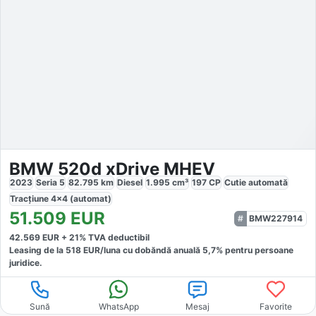
BMW 520d xDrive MHEV
2023
Seria 5
82.795
km
Diesel
1.995
cm³
197
CP
Cutie
automată
Tracțiune
4x4 (automat)
51.509
EUR
BMW227914
42.569
EUR +
21
% TVA deductibil
Leasing de la
518
EUR/luna
cu dobăndă
anuală
5,7
% pentru persoane
juridice.
Sună
WhatsApp
Mesaj
Favorite