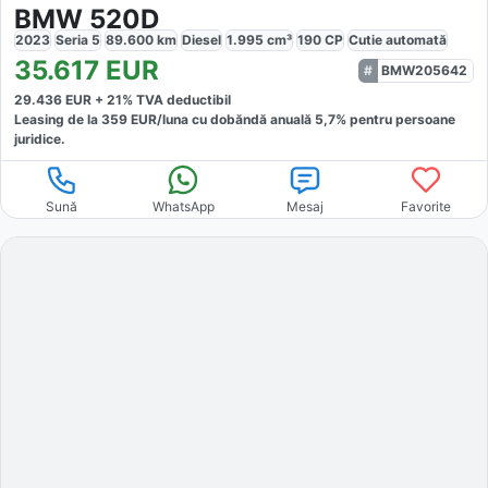
BMW 520D
2023
Seria 5
89.600
km
Diesel
1.995
cm³
190
CP
Cutie
automată
35.617
EUR
BMW205642
29.436
EUR +
21
% TVA deductibil
Leasing de la
359
EUR/luna
cu dobăndă
anuală
5,7
% pentru persoane
juridice.
Sună
WhatsApp
Mesaj
Favorite