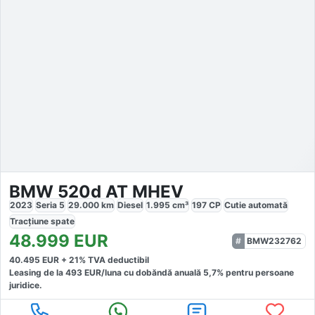
BMW 520d AT MHEV
2023
Seria 5
29.000
km
Diesel
1.995
cm³
197
CP
Cutie
automată
Tracțiune
spate
48.999
EUR
BMW232762
40.495
EUR +
21
% TVA deductibil
Leasing de la
493
EUR/luna
cu dobăndă
anuală
5,7
% pentru persoane
juridice.