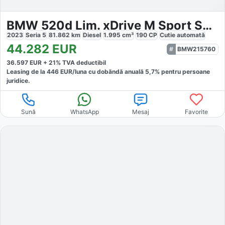
BMW 520d Lim. xDrive M Sport Shadow Laser
2023
Seria 5
81.862
km
Diesel
1.995
cm³
190
CP
Cutie
automată
44.282
EUR
BMW215760
36.597
EUR +
21
% TVA deductibil
Leasing de la
446
EUR/luna
cu dobăndă
anuală
5,7
% pentru persoane
juridice.
Sună
WhatsApp
Mesaj
Favorite