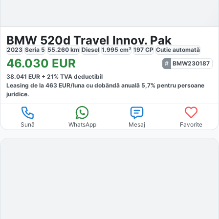
BMW 520d Travel Innov. Pak
2023
Seria 5
55.260
km
Diesel
1.995
cm³
197
CP
Cutie
automată
46.030
EUR
BMW230187
38.041
EUR +
21
% TVA deductibil
Leasing de la
463
EUR/luna
cu dobăndă
anuală
5,7
% pentru persoane
juridice.
Sună
WhatsApp
Mesaj
Favorite