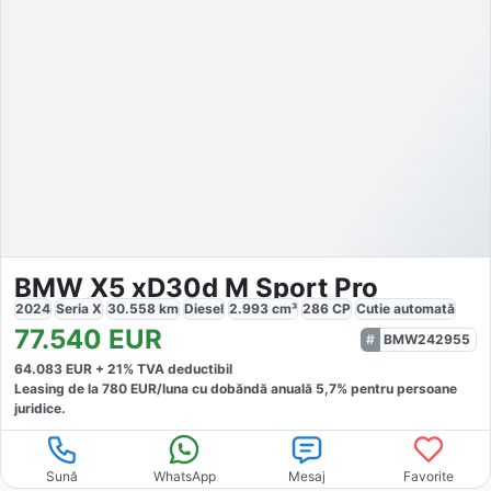
BMW X5 xD30d M Sport Pro
2024
Seria X
30.558
km
Diesel
2.993
cm³
286
CP
Cutie
automată
77.540
EUR
BMW242955
64.083
EUR +
21
% TVA deductibil
Leasing de la
780
EUR/luna
cu dobăndă
anuală
5,7
% pentru persoane
juridice.
Sună
WhatsApp
Mesaj
Favorite