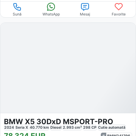
Sună
WhatsApp
Mesaj
Favorite
BMW X5 30DxD MSPORT-PRO
2024
Seria X
40.770
km
Diesel
2.993
cm³
298
CP
Cutie
automată
78.324
EUR
BMW241796