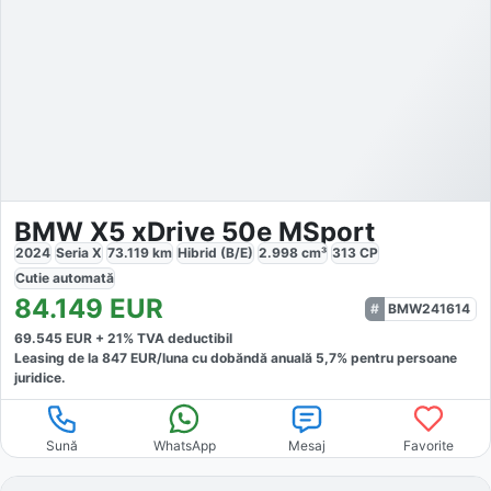
BMW X5 xDrive 50e MSport
2024
Seria X
73.119
km
Hibrid (B/E)
2.998
cm³
313
CP
Cutie
automată
84.149
EUR
BMW241614
69.545
EUR +
21
% TVA deductibil
Leasing de la
847
EUR/luna
cu dobăndă
anuală
5,7
% pentru persoane
juridice.
Sună
WhatsApp
Mesaj
Favorite