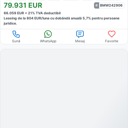
79.931
EUR
BMW242906
66.059
EUR +
21
% TVA deductibil
Leasing de la
804
EUR/luna
cu dobăndă
anuală
5,7
% pentru persoane
juridice.
Sună
WhatsApp
Mesaj
Favorite