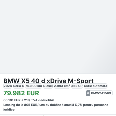
BMW X5 40 d xDrive M-Sport
2024
Seria X
75.800
km
Diesel
2.993
cm³
352
CP
Cutie
automată
79.982
EUR
BMW241569
66.101
EUR +
21
% TVA deductibil
Leasing de la
805
EUR/luna
cu dobăndă
anuală
5,7
% pentru persoane
juridice.