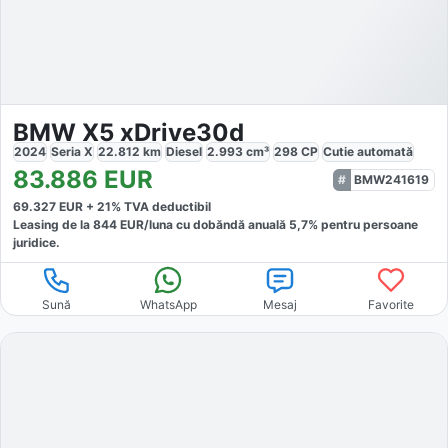
BMW X5 xDrive30d
2024
Seria X
22.812
km
Diesel
2.993
cm³
298
CP
Cutie
automată
83.886
EUR
BMW241619
69.327
EUR +
21
% TVA deductibil
Leasing de la
844
EUR/luna
cu dobăndă
anuală
5,7
% pentru persoane
juridice.
Sună
WhatsApp
Mesaj
Favorite