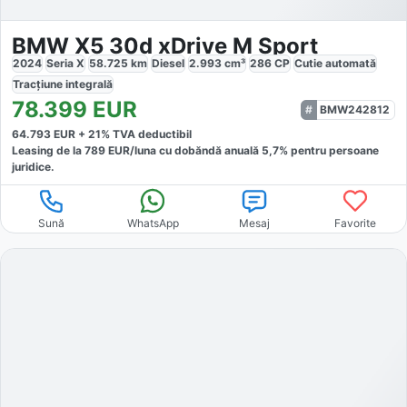
BMW X5 30d xDrive M Sport
2024
Seria X
58.725
km
Diesel
2.993
cm³
286
CP
Cutie
automată
Tracțiune
integrală
78.399
EUR
BMW242812
64.793
EUR +
21
% TVA deductibil
Leasing de la
789
EUR/luna
cu dobăndă
anuală
5,7
% pentru persoane
juridice.
Sună
WhatsApp
Mesaj
Favorite