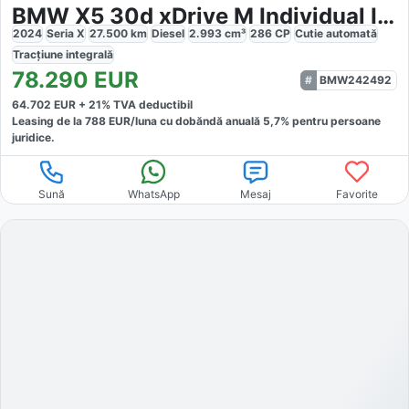
BMW X5 30d xDrive M Individual Iconic
2024
Seria X
27.500
km
Diesel
2.993
cm³
286
CP
Cutie
automată
Tracțiune
integrală
78.290
EUR
BMW242492
64.702
EUR +
21
% TVA deductibil
Leasing de la
788
EUR/luna
cu dobăndă
anuală
5,7
% pentru persoane
juridice.
Sună
WhatsApp
Mesaj
Favorite