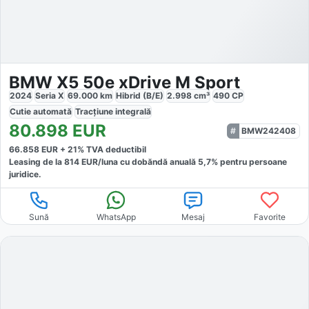
BMW X5 50e xDrive M Sport
2024
Seria X
69.000
km
Hibrid (B/E)
2.998
cm³
490
CP
Cutie
automată
Tracțiune
integrală
80.898
EUR
BMW242408
66.858
EUR +
21
% TVA deductibil
Leasing de la
814
EUR/luna
cu dobăndă
anuală
5,7
% pentru persoane
juridice.
Sună
WhatsApp
Mesaj
Favorite