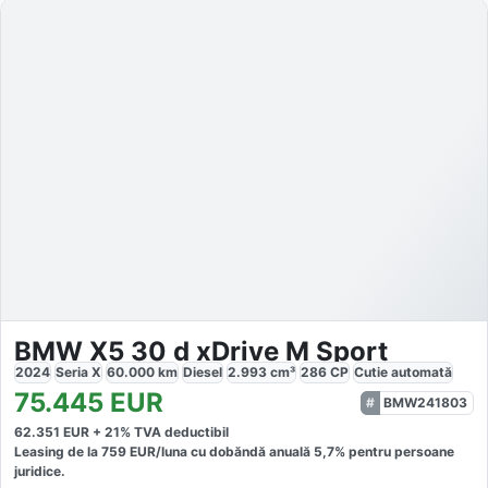
BMW X5 30 d xDrive M Sport
2024
Seria X
60.000
km
Diesel
2.993
cm³
286
CP
Cutie
automată
75.445
EUR
BMW241803
62.351
EUR +
21
% TVA deductibil
Leasing de la
759
EUR/luna
cu dobăndă
anuală
5,7
% pentru persoane
juridice.