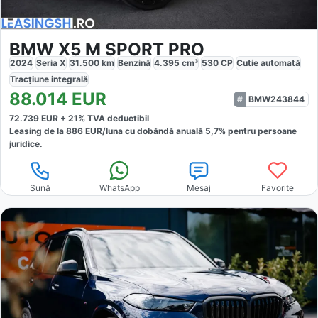
BMW X5 M SPORT PRO
2024
Seria X
31.500
km
Benzină
4.395
cm³
530
CP
Cutie
automată
Tracțiune
integrală
88.014
EUR
BMW243844
72.739
EUR +
21
% TVA deductibil
Leasing de la
886
EUR/luna
cu dobăndă
anuală
5,7
% pentru persoane
juridice.
Sună
WhatsApp
Mesaj
Favorite