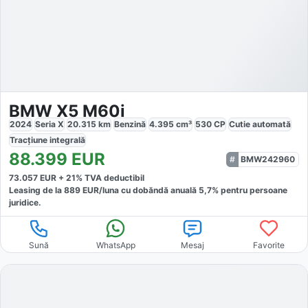
BMW X5 M60i
2024
Seria X
20.315
km
Benzină
4.395
cm³
530
CP
Cutie
automată
Tracțiune
integrală
88.399
EUR
BMW242960
73.057
EUR +
21
% TVA deductibil
Leasing de la
889
EUR/luna
cu dobăndă
anuală
5,7
% pentru persoane
juridice.
Sună
WhatsApp
Mesaj
Favorite