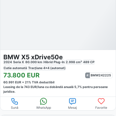
BMW X5 xDrive50e
2024
Seria X
60.000
km
Hibrid Plug-In
2.998
cm³
489
CP
Cutie
automată
Tracțiune
4x4 (automat)
73.800
EUR
BMW242225
60.991
EUR +
21
% TVA deductibil
Leasing de la
743
EUR/luna
cu dobăndă
anuală
5,7
% pentru persoane
juridice.
Sună
WhatsApp
Mesaj
Favorite