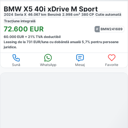
BMW X5 40i xDrive M Sport
2024
Seria X
46.067
km
Benzină
2.998
cm³
380
CP
Cutie
automată
Tracțiune
integrală
72.600
EUR
BMW241689
60.000
EUR +
21
% TVA deductibil
Leasing de la
731
EUR/luna
cu dobăndă
anuală
5,7
% pentru persoane
juridice.
Sună
WhatsApp
Mesaj
Favorite