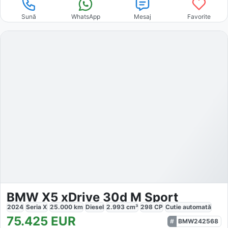
Sună
WhatsApp
Mesaj
Favorite
BMW X5 xDrive 30d M Sport
2024
Seria X
25.000
km
Diesel
2.993
cm³
298
CP
Cutie
automată
75.425
EUR
BMW242568