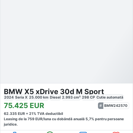
BMW X5 xDrive 30d M Sport
2024
Seria X
25.000
km
Diesel
2.993
cm³
298
CP
Cutie
automată
75.425
EUR
BMW242570
62.335
EUR +
21
% TVA deductibil
Leasing de la
759
EUR/luna
cu dobăndă
anuală
5,7
% pentru persoane
juridice.