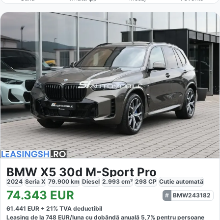
BMW X5 30d M-Sport Pro
2024
Seria X
79.900
km
Diesel
2.993
cm³
298
CP
Cutie
automată
74.343
EUR
BMW243182
61.441
EUR +
21
% TVA deductibil
Leasing de la
748
EUR/luna
cu dobăndă
anuală
5,7
% pentru persoane