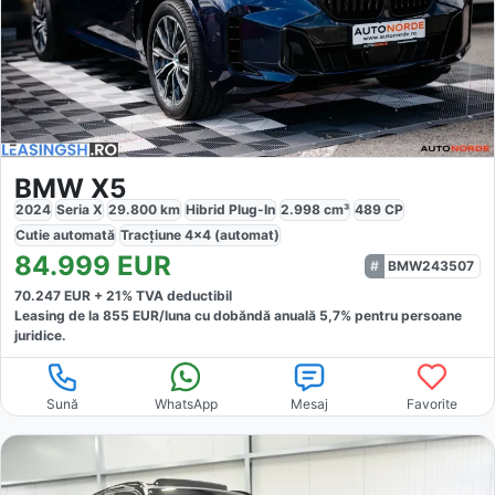
BMW X5
2024
Seria X
29.800
km
Hibrid Plug-In
2.998
cm³
489
CP
Cutie
automată
Tracțiune
4x4 (automat)
84.999
EUR
BMW243507
70.247
EUR +
21
% TVA deductibil
Leasing de la
855
EUR/luna
cu dobăndă
anuală
5,7
% pentru persoane
juridice.
Sună
WhatsApp
Mesaj
Favorite