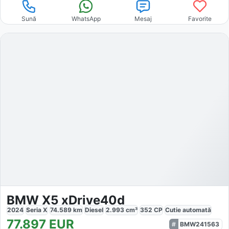
Sună
WhatsApp
Mesaj
Favorite
BMW X5 xDrive40d
2024
Seria X
74.589
km
Diesel
2.993
cm³
352
CP
Cutie
automată
77.897
EUR
BMW241563