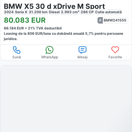
BMW X5 30 d xDrive M Sport
2024
Seria X
31.200
km
Diesel
2.993
cm³
286
CP
Cutie
automată
80.083
EUR
BMW241555
66.184
EUR +
21
% TVA deductibil
Leasing de la
806
EUR/luna
cu dobăndă
anuală
5,7
% pentru persoane
juridice.
Sună
WhatsApp
Mesaj
Favorite