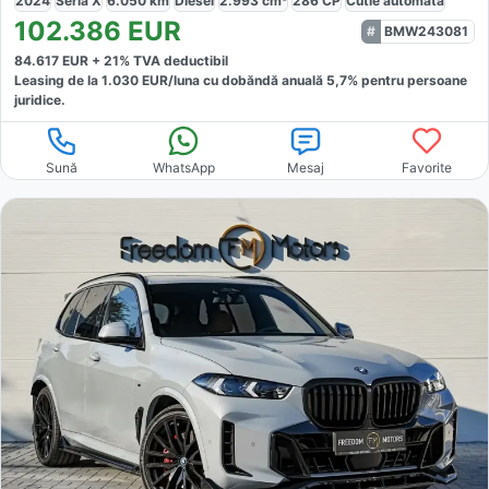
2024
Seria X
6.050
km
Diesel
2.993
cm³
286
CP
Cutie
automată
102.386
EUR
BMW243081
84.617
EUR +
21
% TVA deductibil
Leasing de la
1.030
EUR/luna
cu dobăndă
anuală
5,7
% pentru persoane
juridice.
Sună
WhatsApp
Mesaj
Favorite