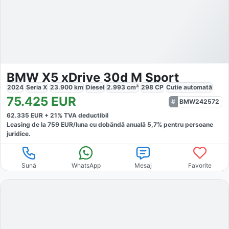
BMW X5 xDrive 30d M Sport
2024
Seria X
23.900
km
Diesel
2.993
cm³
298
CP
Cutie
automată
75.425
EUR
BMW242572
62.335
EUR +
21
% TVA deductibil
Leasing de la
759
EUR/luna
cu dobăndă
anuală
5,7
% pentru persoane
juridice.
Sună
WhatsApp
Mesaj
Favorite