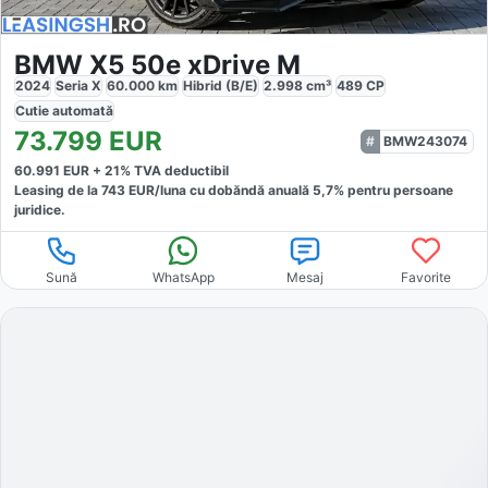
BMW X5 50e xDrive M
2024
Seria X
60.000
km
Hibrid (B/E)
2.998
cm³
489
CP
Cutie
automată
73.799
EUR
BMW243074
60.991
EUR +
21
% TVA deductibil
Leasing de la
743
EUR/luna
cu dobăndă
anuală
5,7
% pentru persoane
juridice.
Sună
WhatsApp
Mesaj
Favorite