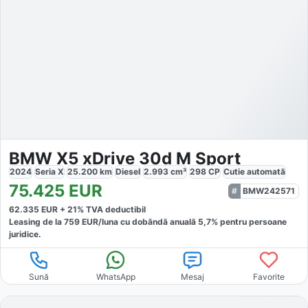
BMW X5 xDrive 30d M Sport
2024
Seria X
25.200
km
Diesel
2.993
cm³
298
CP
Cutie
automată
75.425
EUR
BMW242571
62.335
EUR +
21
% TVA deductibil
Leasing de la
759
EUR/luna
cu dobăndă
anuală
5,7
% pentru persoane
juridice.
Sună
WhatsApp
Mesaj
Favorite