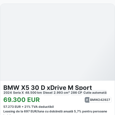
BMW X5 30 D xDrive M Sport
2024
Seria X
48.500
km
Diesel
2.993
cm³
286
CP
Cutie
automată
69.300
EUR
BMW242927
57.273
EUR +
21
% TVA deductibil
Leasing de la
697
EUR/luna
cu dobăndă
anuală
5,7
% pentru persoane