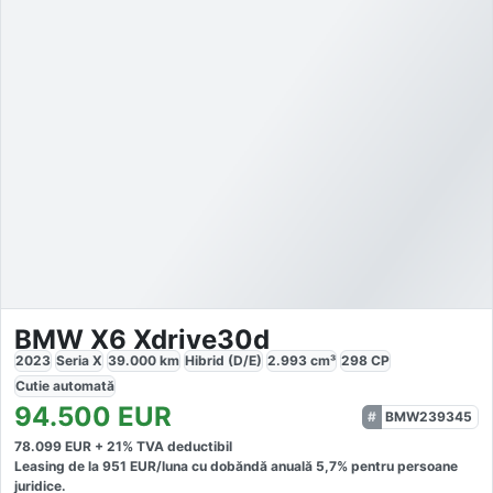
BMW X6 Xdrive30d
2023
Seria X
39.000
km
Hibrid (D/E)
2.993
cm³
298
CP
Cutie
automată
94.500
EUR
BMW239345
78.099
EUR +
21
% TVA deductibil
Leasing de la
951
EUR/luna
cu dobăndă
anuală
5,7
% pentru persoane
juridice.