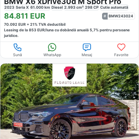
BMW X6 xDrive30d M Sport Pro
2023
Seria X
61.000
km
Diesel
2.993
cm³
298
CP
Cutie
automată
84.811
EUR
BMW243024
70.092
EUR +
21
% TVA deductibil
Leasing de la
853
EUR/luna
cu dobăndă
anuală
5,7
% pentru persoane
juridice.
Sună
WhatsApp
Mesaj
Favorite