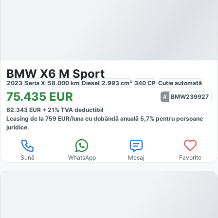
BMW X6 M Sport
2023
Seria X
58.000
km
Diesel
2.993
cm³
340
CP
Cutie
automată
75.435
EUR
BMW239927
62.343
EUR +
21
% TVA deductibil
Leasing de la
759
EUR/luna
cu dobăndă
anuală
5,7
% pentru persoane
juridice.
Sună
WhatsApp
Mesaj
Favorite