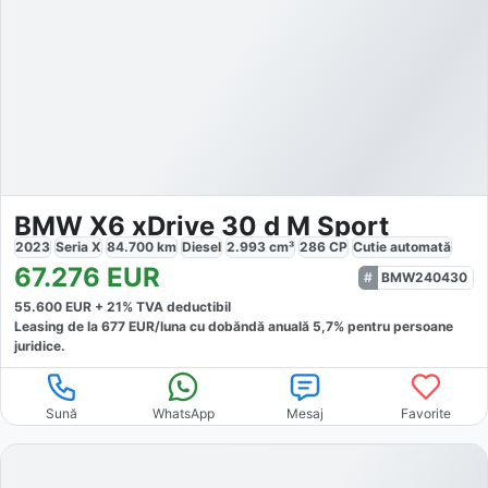
BMW X6 xDrive 30 d M Sport
2023
Seria X
84.700
km
Diesel
2.993
cm³
286
CP
Cutie
automată
67.276
EUR
BMW240430
55.600
EUR +
21
% TVA deductibil
Leasing de la
677
EUR/luna
cu dobăndă
anuală
5,7
% pentru persoane
juridice.
Sună
WhatsApp
Mesaj
Favorite