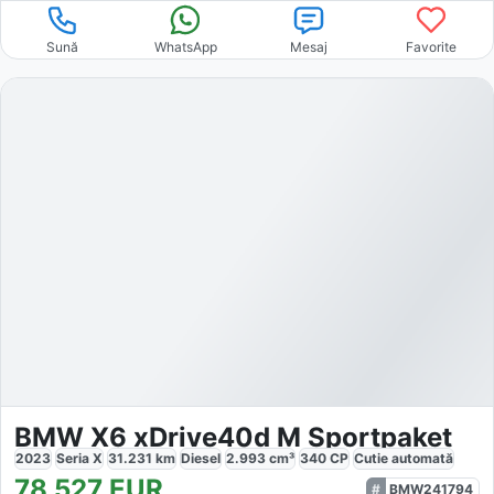
Sună
WhatsApp
Mesaj
Favorite
BMW X6 xDrive40d M Sportpaket
2023
Seria X
31.231
km
Diesel
2.993
cm³
340
CP
Cutie
automată
78.527
EUR
BMW241794