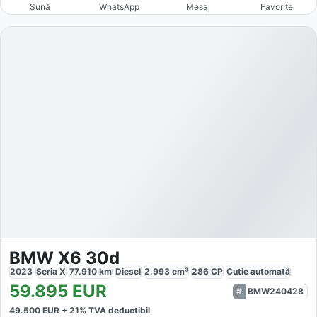
Sună
WhatsApp
Mesaj
Favorite
BMW X6 30d
2023
Seria X
77.910
km
Diesel
2.993
cm³
286
CP
Cutie
automată
59.895
EUR
BMW240428
49.500
EUR +
21
% TVA deductibil