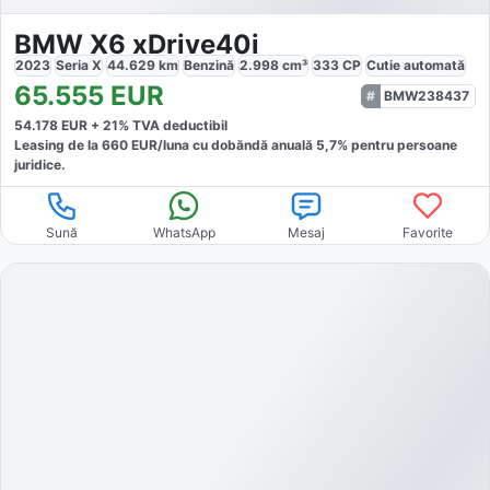
BMW X6 xDrive40i
2023
Seria X
44.629
km
Benzină
2.998
cm³
333
CP
Cutie
automată
65.555
EUR
BMW238437
54.178
EUR +
21
% TVA deductibil
Leasing de la
660
EUR/luna
cu dobăndă
anuală
5,7
% pentru persoane
juridice.
Sună
WhatsApp
Mesaj
Favorite