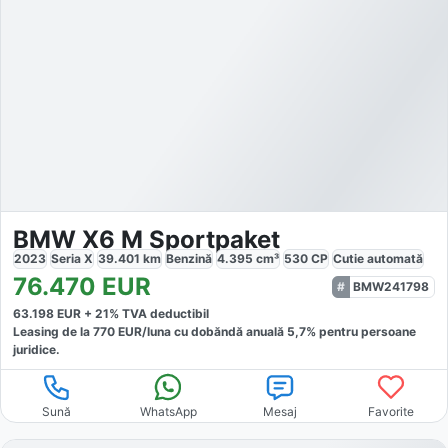
BMW X6 M Sportpaket
2023
Seria X
39.401
km
Benzină
4.395
cm³
530
CP
Cutie
automată
76.470
EUR
BMW241798
63.198
EUR +
21
% TVA deductibil
Leasing de la
770
EUR/luna
cu dobăndă
anuală
5,7
% pentru persoane
juridice.
Sună
WhatsApp
Mesaj
Favorite