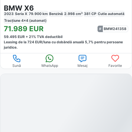
BMW X6
2023
Seria X
79.900
km
Benzină
2.998
cm³
381
CP
Cutie
automată
Tracțiune
4x4 (automat)
71.989
EUR
BMW241358
59.495
EUR +
21
% TVA deductibil
Leasing de la
724
EUR/luna
cu dobăndă
anuală
5,7
% pentru persoane
juridice.
Sună
WhatsApp
Mesaj
Favorite