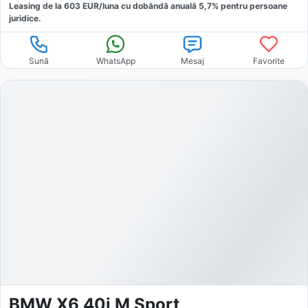
Leasing de la
603
EUR/luna
cu dobăndă
anuală
5,7
% pentru persoane
juridice.
Sună
WhatsApp
Mesaj
Favorite
BMW X6 40i M Sport