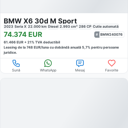
BMW X6 30d M Sport
2023
Seria X
22.000
km
Diesel
2.993
cm³
286
CP
Cutie
automată
74.374
EUR
BMW240076
61.466
EUR +
21
% TVA deductibil
Leasing de la
748
EUR/luna
cu dobăndă
anuală
5,7
% pentru persoane
juridice.
Sună
WhatsApp
Mesaj
Favorite