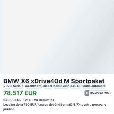
BMW X6 xDrive40d M Sportpaket
2023
Seria X
44.992
km
Diesel
2.993
cm³
340
CP
Cutie
automată
78.517
EUR
BMW241795
64.890
EUR +
21
% TVA deductibil
Leasing de la
790
EUR/luna
cu dobăndă
anuală
5,7
% pentru persoane
juridice.