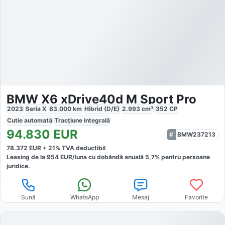
BMW X6 xDrive40d M Sport Pro
2023
Seria X
83.000
km
Hibrid (D/E)
2.993
cm³
352
CP
Cutie
automată
Tracțiune
integrală
94.830
EUR
BMW237213
78.372
EUR +
21
% TVA deductibil
Leasing de la
954
EUR/luna
cu dobăndă
anuală
5,7
% pentru persoane
juridice.
Sună
WhatsApp
Mesaj
Favorite