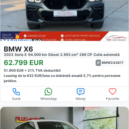
BMW X6
2023
Seria X
94.000
km
Diesel
2.993
cm³
286
CP
Cutie
automată
62.799
EUR
BMW243817
51.900
EUR +
21
% TVA deductibil
Leasing de la
632
EUR/luna
cu dobăndă
anuală
5,7
% pentru persoane
juridice.
Sună
WhatsApp
Mesaj
Favorite