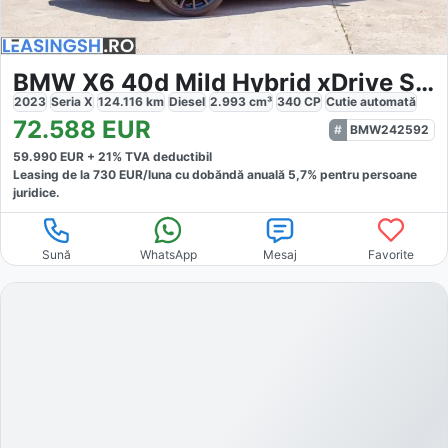
BMW X6 40d Mild Hybrid xDrive Steptronic M Sport
2023
Seria X
124.116
km
Diesel
2.993
cm³
340
CP
Cutie
automată
72.588
EUR
BMW242592
59.990
EUR +
21
% TVA deductibil
Leasing de la
730
EUR/luna
cu dobăndă
anuală
5,7
% pentru persoane
juridice.
Sună
WhatsApp
Mesaj
Favorite