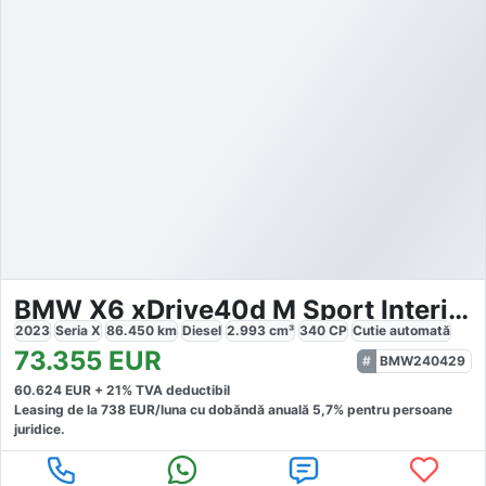
BMW X6 xDrive40d M Sport Interior Individual
2023
Seria X
86.450
km
Diesel
2.993
cm³
340
CP
Cutie
automată
73.355
EUR
BMW240429
60.624
EUR +
21
% TVA deductibil
Leasing de la
738
EUR/luna
cu dobăndă
anuală
5,7
% pentru persoane
juridice.