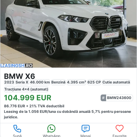
BMW X6
2023
Seria X
46.000
km
Benzină
4.395
cm³
625
CP
Cutie
automată
Tracțiune
4x4 (automat)
104.999
EUR
BMW243600
86.776
EUR +
21
% TVA deductibil
Leasing de la
1.056
EUR/luna
cu dobăndă
anuală
5,7
% pentru persoane
juridice.
Sună
WhatsApp
Mesaj
Favorite