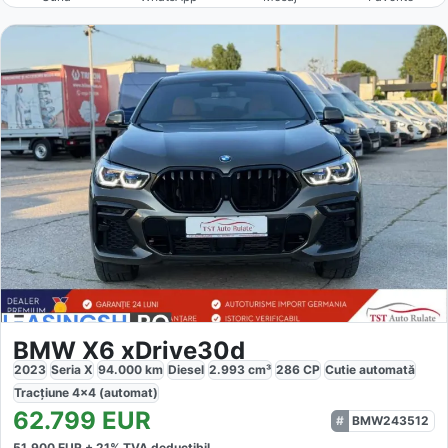
BMW X6 xDrive30d
2023
Seria X
94.000
km
Diesel
2.993
cm³
286
CP
Cutie
automată
Tracțiune
4x4 (automat)
62.799
EUR
BMW243512
51.900
EUR +
21
% TVA deductibil