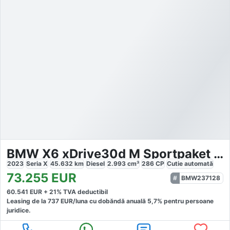
BMW X6 xDrive30d M Sportpaket Pro
2023
Seria X
45.632
km
Diesel
2.993
cm³
286
CP
Cutie
automată
73.255
EUR
BMW237128
60.541
EUR +
21
% TVA deductibil
Leasing de la
737
EUR/luna
cu dobăndă
anuală
5,7
% pentru persoane
juridice.