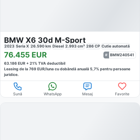
BMW X6 30d M-Sport
2023
Seria X
26.590
km
Diesel
2.993
cm³
286
CP
Cutie
automată
76.455
EUR
BMW240541
63.186
EUR +
21
% TVA deductibil
Leasing de la
769
EUR/luna
cu dobăndă
anuală
5,7
% pentru persoane
juridice.
Sună
WhatsApp
Mesaj
Favorite