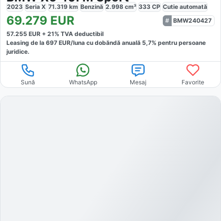
2023
Seria X
71.319
km
Benzină
2.998
cm³
333
CP
Cutie
automată
69.279
EUR
BMW240427
57.255
EUR +
21
% TVA deductibil
Leasing de la
697
EUR/luna
cu dobăndă
anuală
5,7
% pentru persoane
juridice.
Sună
WhatsApp
Mesaj
Favorite