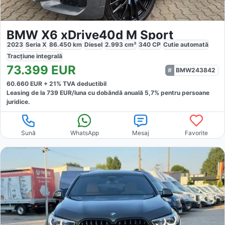
BMW X6 xDrive40d M Sport
2023
Seria X
86.450
km
Diesel
2.993
cm³
340
CP
Cutie
automată
Tracțiune
integrală
73.399
EUR
BMW243842
60.660
EUR +
21
% TVA deductibil
Leasing de la
739
EUR/luna
cu dobăndă
anuală
5,7
% pentru persoane
juridice.
Sună
WhatsApp
Mesaj
Favorite