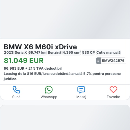
BMW X6 M60i xDrive
2023
Seria X
69.747
km
Benzină
4.395
cm³
530
CP
Cutie
manuală
81.049
EUR
BMW242576
66.983
EUR +
21
% TVA deductibil
Leasing de la
816
EUR/luna
cu dobăndă
anuală
5,7
% pentru persoane
juridice.
Sună
WhatsApp
Mesaj
Favorite