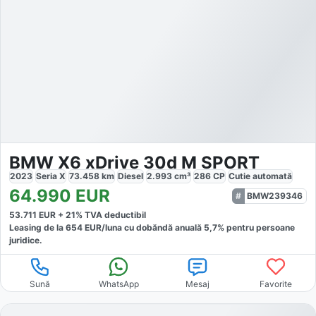
BMW X6 xDrive 30d M SPORT
2023
Seria X
73.458
km
Diesel
2.993
cm³
286
CP
Cutie
automată
64.990
EUR
BMW239346
53.711
EUR +
21
% TVA deductibil
Leasing de la
654
EUR/luna
cu dobăndă
anuală
5,7
% pentru persoane
juridice.
Sună
WhatsApp
Mesaj
Favorite