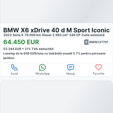
BMW X6 xDrive 40 d M Sport Iconic
2023
Seria X
79.900
km
Diesel
2.993
cm³
340
CP
Cutie
automată
64.450
EUR
BMW237701
53.264
EUR +
21
% TVA deductibil
Leasing de la
649
EUR/luna
cu dobăndă
anuală
5,7
% pentru persoane
juridice.
Sună
WhatsApp
Mesaj
Favorite