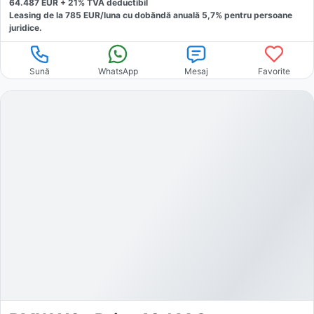
64.487
EUR +
21
% TVA deductibil
Leasing de la
785
EUR/luna
cu dobăndă
anuală
5,7
% pentru persoane
juridice.
Sună
WhatsApp
Mesaj
Favorite