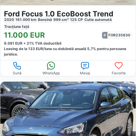
Ford Focus 1.0 EcoBoost Trend
2020
161.000
km
Benzină
999
cm³
125
CP
Cutie
automată
Tracțiune
față
11.000
EUR
FOR235830
9.091
EUR +
21
% TVA deductibil
Leasing de la
133
EUR/luna
cu dobăndă
anuală
5,7
% pentru persoane
juridice.
Sună
WhatsApp
Mesaj
Favorite