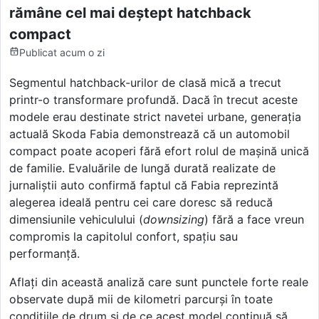
rămâne cel mai deștept hatchback
compact
Publicat
acum o zi
Segmentul hatchback-urilor de clasă mică a trecut
printr-o transformare profundă. Dacă în trecut aceste
modele erau destinate strict navetei urbane, generația
actuală Skoda Fabia demonstrează că un automobil
compact poate acoperi fără efort rolul de mașină unică
de familie. Evaluările de lungă durată realizate de
jurnaliștii auto confirmă faptul că Fabia reprezintă
alegerea ideală pentru cei care doresc să reducă
dimensiunile vehiculului (
downsizing
) fără a face vreun
compromis la capitolul confort, spațiu sau
performanță.
Aflați din această analiză care sunt punctele forte reale
observate după mii de kilometri parcurși în toate
condițiile de drum și de ce acest model continuă să