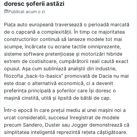
doresc șoferii astăzi
Publicat
acum o zi
Piața auto europeană traversează o perioadă marcată
de o capcană a complexității. În timp ce majoritatea
constructorilor continuă să lanseze modele tot mai
scumpe, încărcate cu ecrane tactile omniprezente,
sisteme software pretențioase și motorizări hibride
extrem de costisitoare, cumpărătorii reali caută exact
opusul. Așa cum subliniază analiștii din industrie,
filozofia „back-to-basics” promovată de Dacia nu mai
este doar o alternativă economică, ci a devenit
preferința principală a șoferilor care își doresc o
mașină cinstită, utilă și lipsită de bătăi de cap.
Într-o epocă în care prețul mediu al unei mașini noi a
urcat considerabil, succesul înregistrat de modele
precum Sandero, Duster sau Jogger demonstrează că
simplitatea inteligentă reprezintă rețeta câștigătoare.