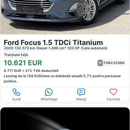
Ford Focus 1.5 TDCi Titanium
2020
132.573
km
Diesel
1.498
cm³
120
CP
Cutie
automată
Tracțiune
față
10.621
EUR
FOR232986
8.777
EUR +
21
% TVA deductibil
Leasing de la
128
EUR/luna
cu dobăndă
anuală
5,7
% pentru persoane
juridice.
Sună
WhatsApp
Mesaj
Favorite