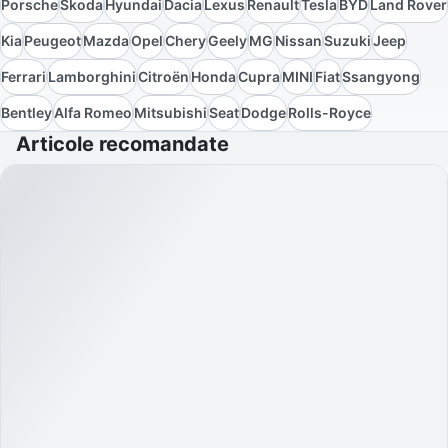
Porsche
Skoda
Hyundai
Dacia
Lexus
Renault
Tesla
BYD
Land Rover
Kia
Peugeot
Mazda
Opel
Chery
Geely
MG
Nissan
Suzuki
Jeep
Ferrari
Lamborghini
Citroën
Honda
Cupra
MINI
Fiat
Ssangyong
Bentley
Alfa Romeo
Mitsubishi
Seat
Dodge
Rolls-Royce
Articole recomandate