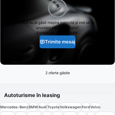
Încă nu ai găsit
mașina potrivită și vrei să te
anunțăm noi când apare?
Suntem aici să te ajutăm.
Trimite mesaj
2 oferte găsite
Autoturisme în leasing
Mercedes-Benz
BMW
Audi
Toyota
Volkswagen
Ford
Volvo