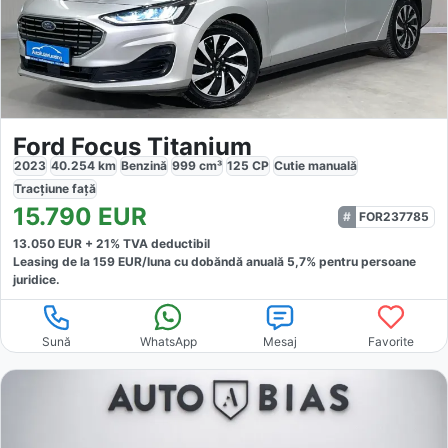
Ford Focus Titanium
2023
40.254
km
Benzină
999
cm³
125
CP
Cutie
manuală
Tracțiune
față
15.790
EUR
FOR237785
13.050
EUR +
21
% TVA deductibil
Leasing de la
159
EUR/luna
cu dobăndă
anuală
5,7
% pentru persoane
juridice.
Sună
WhatsApp
Mesaj
Favorite