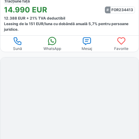
Tracțiune
față
14.990
EUR
FOR234413
12.388
EUR +
21
% TVA deductibil
Leasing de la
151
EUR/luna
cu dobăndă
anuală
5,7
% pentru persoane
juridice.
Sună
WhatsApp
Mesaj
Favorite