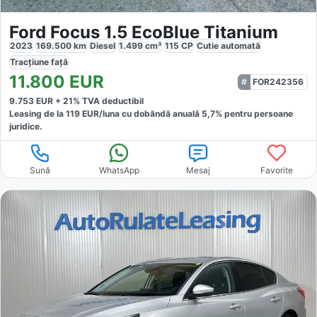
Ford Focus 1.5 EcoBlue Titanium
2023
169.500
km
Diesel
1.499
cm³
115
CP
Cutie
automată
Tracțiune
față
11.800
EUR
FOR242356
9.753
EUR +
21
% TVA deductibil
Leasing de la
119
EUR/luna
cu dobăndă
anuală
5,7
% pentru persoane
juridice.
Sună
WhatsApp
Mesaj
Favorite