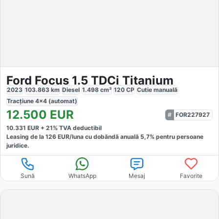
Ford Focus 1.5 TDCi Titanium
2023
103.863
km
Diesel
1.498
cm³
120
CP
Cutie
manuală
Tracțiune
4x4 (automat)
12.500
EUR
FOR227927
10.331
EUR +
21
% TVA deductibil
Leasing de la
126
EUR/luna
cu dobăndă
anuală
5,7
% pentru persoane
juridice.
Sună
WhatsApp
Mesaj
Favorite