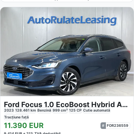
Ford Focus 1.0 EcoBoost Hybrid Aut Titanium
2023
128.461
km
Benzină
999
cm³
125
CP
Cutie
automată
Tracțiune
față
11.390
EUR
FOR236559
9.414
EUR +
21
% TVA deductibil