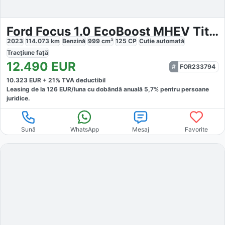
Ford Focus 1.0 EcoBoost MHEV Titanium
2023
114.073
km
Benzină
999
cm³
125
CP
Cutie
automată
Tracțiune
față
12.490
EUR
FOR233794
10.323
EUR +
21
% TVA deductibil
Leasing de la
126
EUR/luna
cu dobăndă
anuală
5,7
% pentru persoane
juridice.
Sună
WhatsApp
Mesaj
Favorite