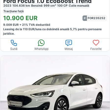
Ford Focus 1.0 EcoBoost Trend
2023
104.636
km
Benzină
999
cm³
100
CP
Cutie
manuală
Tracțiune
față
10.900
EUR
FOR235252
9.009
EUR +
21
% TVA deductibil
Leasing de la
110
EUR/luna
cu dobăndă
anuală
5,7
% pentru persoane
juridice.
Sună
WhatsApp
Mesaj
Favorite