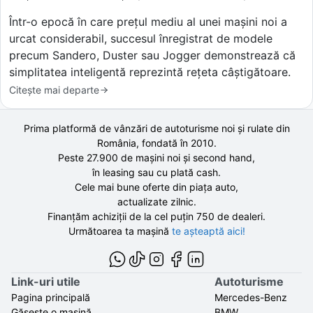
Într-o epocă în care prețul mediu al unei mașini noi a
urcat considerabil, succesul înregistrat de modele
precum Sandero, Duster sau Jogger demonstrează că
simplitatea inteligentă reprezintă rețeta câștigătoare.
Citește mai departe
Prima platformă de vânzări de autoturisme noi și rulate din
România, fondată în
2010
.
Peste 27.900 de
mașini noi și second hand,
în leasing sau cu plată cash.
Cele mai bune oferte din piața auto,
actualizate zilnic.
Finanțăm achiziții de la
cel puțin 750 de
dealeri.
Următoarea ta mașină
te așteaptă aici!
Link-uri utile
Autoturisme
Pagina principală
Mercedes-Benz
Găsește o mașină
BMW