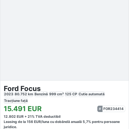
Ford Focus
2023
80.752
km
Benzină
999
cm³
125
CP
Cutie
automată
Tracțiune
față
15.491
EUR
FOR234414
12.802
EUR +
21
% TVA deductibil
Leasing de la
156
EUR/luna
cu dobăndă
anuală
5,7
% pentru persoane
juridice.