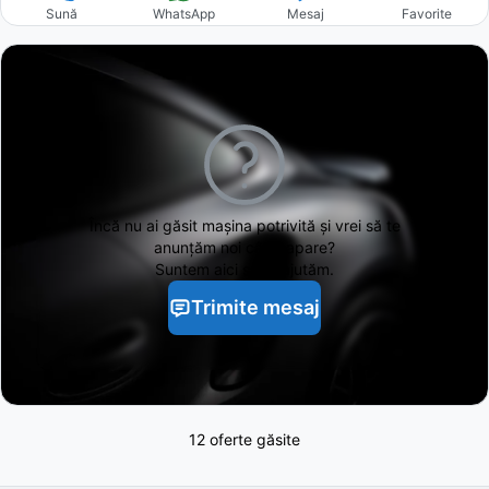
Sună
WhatsApp
Mesaj
Favorite
Încă nu ai găsit
mașina potrivită și vrei să te
anunțăm noi când apare?
Suntem aici să te ajutăm.
Trimite mesaj
12 oferte găsite