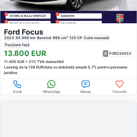
Ford Focus
2023
95.998
km
Benzină
999
cm³
125
CP
Cutie
manuală
Tracțiune
față
13.800
EUR
FOR234553
11.405
EUR +
21
% TVA deductibil
Leasing de la
139
EUR/luna
cu dobăndă
anuală
5,7
% pentru persoane
juridice.
Sună
WhatsApp
Mesaj
Favorite