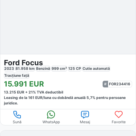
Ford Focus
2023
81.958
km
Benzină
999
cm³
125
CP
Cutie
automată
Tracțiune
față
15.991
EUR
FOR234416
13.215
EUR +
21
% TVA deductibil
Leasing de la
161
EUR/luna
cu dobăndă
anuală
5,7
% pentru persoane
juridice.
Sună
WhatsApp
Mesaj
Favorite