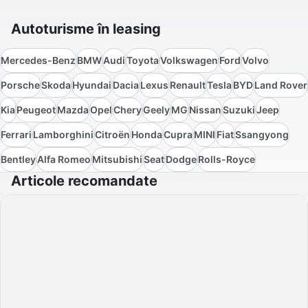
Autoturisme în leasing
Mercedes-Benz
BMW
Audi
Toyota
Volkswagen
Ford
Volvo
Porsche
Skoda
Hyundai
Dacia
Lexus
Renault
Tesla
BYD
Land Rover
Kia
Peugeot
Mazda
Opel
Chery
Geely
MG
Nissan
Suzuki
Jeep
Ferrari
Lamborghini
Citroën
Honda
Cupra
MINI
Fiat
Ssangyong
Bentley
Alfa Romeo
Mitsubishi
Seat
Dodge
Rolls-Royce
Articole recomandate