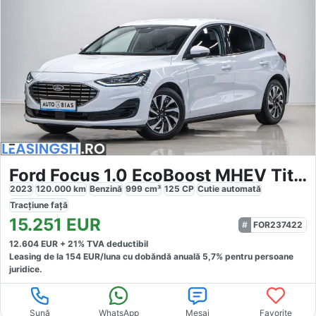
Ford Focus 1.0 EcoBoost MHEV Titanium
2023
120.000
km
Benzină
999
cm³
125
CP
Cutie
automată
Tracțiune
față
15.251
EUR
FOR237422
12.604
EUR +
21
% TVA deductibil
Leasing de la
154
EUR/luna
cu dobăndă
anuală
5,7
% pentru persoane
juridice.
Sună
WhatsApp
Mesaj
Favorite