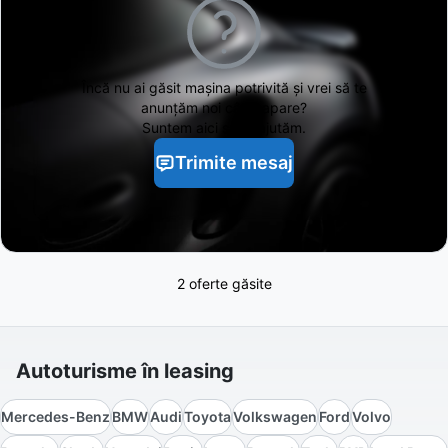
Încă nu ai găsit
mașina potrivită și vrei să te
anunțăm noi când apare?
Suntem aici să te ajutăm.
Trimite mesaj
2 oferte găsite
Autoturisme în leasing
Mercedes-Benz
BMW
Audi
Toyota
Volkswagen
Ford
Volvo