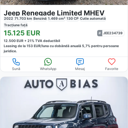
Jeep Renegade Limited MHEV
2022
71.703
km
Benzină
1.469
cm³
130
CP
Cutie
automată
Tracțiune
față
15.125
EUR
JEE234739
12.500
EUR +
21
% TVA deductibil
Leasing de la
153
EUR/luna
cu dobăndă
anuală
5,7
% pentru persoane
juridice.
Sună
WhatsApp
Mesaj
Favorite