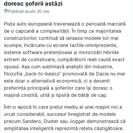
doresc șoferii astăzi
Publicat
acum 20 ore
Piața auto europeană traversează o perioadă marcată
de o capcană a complexității. În timp ce majoritatea
constructorilor continuă să lanseze modele tot mai
scumpe, încărcate cu ecrane tactile omniprezente,
sisteme software pretențioase și motorizări hibride
extrem de costisitoare, cumpărătorii reali caută exact
opusul. Așa cum subliniază analiștii din industrie,
filozofia „back-to-basics” promovată de Dacia nu mai
este doar o alternativă economică, ci a devenit
preferința principală a șoferilor care își doresc o
mașină cinstită, utilă și lipsită de bătăi de cap.
Într-o epocă în care prețul mediu al unei mașini noi a
urcat considerabil, succesul înregistrat de modele
precum Sandero, Duster sau Jogger demonstrează că
simplitatea inteligentă reprezintă rețeta câștigătoare.