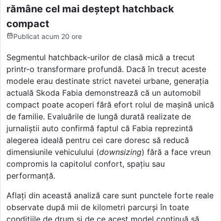
rămâne cel mai deștept hatchback
compact
Publicat
acum 20 ore
Segmentul hatchback-urilor de clasă mică a trecut
printr-o transformare profundă. Dacă în trecut aceste
modele erau destinate strict navetei urbane, generația
actuală Skoda Fabia demonstrează că un automobil
compact poate acoperi fără efort rolul de mașină unică
de familie. Evaluările de lungă durată realizate de
jurnaliștii auto confirmă faptul că Fabia reprezintă
alegerea ideală pentru cei care doresc să reducă
dimensiunile vehiculului (
downsizing
) fără a face vreun
compromis la capitolul confort, spațiu sau
performanță.
Aflați din această analiză care sunt punctele forte reale
observate după mii de kilometri parcurși în toate
condițiile de drum și de ce acest model continuă să