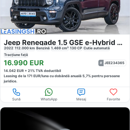
Jeep Renegade 1.5 GSE e-Hybrid Automatik Limited
2022
112.000
km
Benzină
1.469
cm³
130
CP
Cutie
automată
Tracțiune
față
16.990
EUR
JEE234365
14.042
EUR +
21
% TVA deductibil
Leasing de la
171
EUR/luna
cu dobăndă
anuală
5,7
% pentru persoane
juridice.
Sună
WhatsApp
Mesaj
Favorite