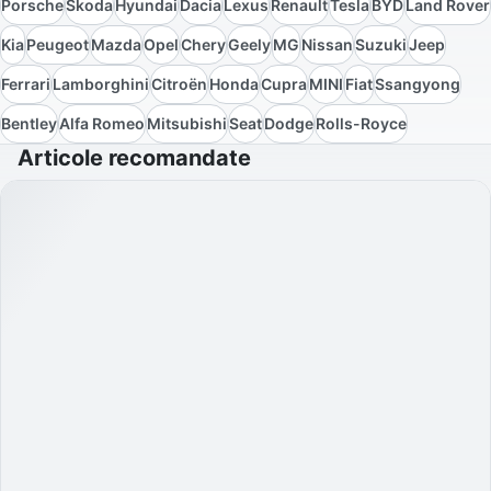
Porsche
Skoda
Hyundai
Dacia
Lexus
Renault
Tesla
BYD
Land Rover
Kia
Peugeot
Mazda
Opel
Chery
Geely
MG
Nissan
Suzuki
Jeep
Ferrari
Lamborghini
Citroën
Honda
Cupra
MINI
Fiat
Ssangyong
Bentley
Alfa Romeo
Mitsubishi
Seat
Dodge
Rolls-Royce
Articole recomandate