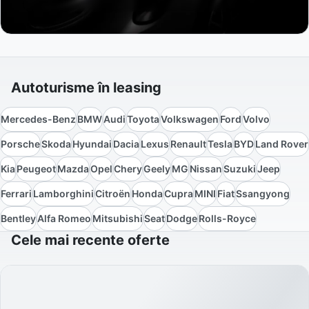
Autoturisme în leasing
Mercedes-Benz
BMW
Audi
Toyota
Volkswagen
Ford
Volvo
Porsche
Skoda
Hyundai
Dacia
Lexus
Renault
Tesla
BYD
Land Rover
Kia
Peugeot
Mazda
Opel
Chery
Geely
MG
Nissan
Suzuki
Jeep
Ferrari
Lamborghini
Citroën
Honda
Cupra
MINI
Fiat
Ssangyong
Bentley
Alfa Romeo
Mitsubishi
Seat
Dodge
Rolls-Royce
Cele mai recente oferte