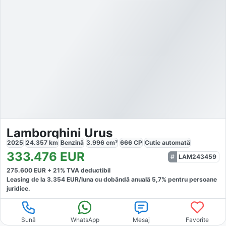
Lamborghini Urus
2025
24.357
km
Benzină
3.996
cm³
666
CP
Cutie
automată
333.476
EUR
LAM243459
275.600
EUR +
21
% TVA deductibil
Leasing de la
3.354
EUR/luna
cu dobăndă
anuală
5,7
% pentru persoane
juridice.
Sună
WhatsApp
Mesaj
Favorite