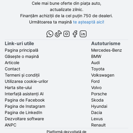
Cele mai bune oferte din piața auto,
actualizate zilnic.
Finanțăm achiziții de la
cel puțin 750 de
dealeri.
Următoarea ta mașină
te așteaptă aici!
Link-uri utile
Autoturisme
Pagina principală
Mercedes-Benz
Găsește o mașină
BMW
Articole
Audi
Contact
Toyota
Termeni și condiții
Volkswagen
Utilizarea cookie-urilor
Ford
Harta site-ului
Volvo
Interfață asistenți AI
Porsche
Pagina de Facebook
Skoda
Pagina de Instagram
Hyundai
Pagina de LinkedIn
Dacia
Dezvoltare software
Lexus
ANPC
Renault
Platformă dezvoltată de