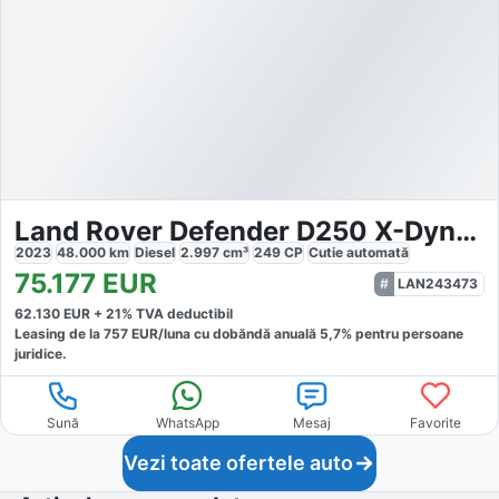
Land Rover Defender D250 X-Dynamic HSE
2023
48.000
km
Diesel
2.997
cm³
249
CP
Cutie
automată
75.177
EUR
LAN243473
62.130
EUR +
21
% TVA deductibil
Leasing de la
757
EUR/luna
cu dobăndă
anuală
5,7
% pentru persoane
juridice.
Sună
WhatsApp
Mesaj
Favorite
Vezi toate ofertele auto