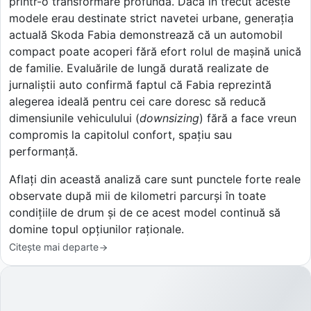
printr-o transformare profundă. Dacă în trecut aceste
modele erau destinate strict navetei urbane, generația
actuală Skoda Fabia demonstrează că un automobil
compact poate acoperi fără efort rolul de mașină unică
de familie. Evaluările de lungă durată realizate de
jurnaliștii auto confirmă faptul că Fabia reprezintă
alegerea ideală pentru cei care doresc să reducă
dimensiunile vehiculului (
downsizing
) fără a face vreun
compromis la capitolul confort, spațiu sau
performanță.
Aflați din această analiză care sunt punctele forte reale
observate după mii de kilometri parcurși în toate
condițiile de drum și de ce acest model continuă să
domine topul opțiunilor raționale.
Citește mai departe