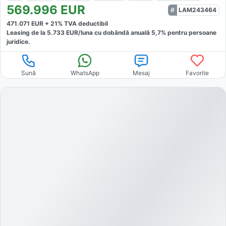
569.996
EUR
LAM243464
471.071
EUR +
21
% TVA deductibil
Leasing de la
5.733
EUR/luna
cu dobăndă
anuală
5,7
% pentru persoane
juridice.
Sună
WhatsApp
Mesaj
Favorite