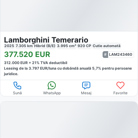
Lamborghini Temerario
2025
7.305
km
Hibrid (B/E)
3.995
cm³
920
CP
Cutie
automată
377.520
EUR
LAM243460
312.000
EUR +
21
% TVA deductibil
Leasing de la
3.797
EUR/luna
cu dobăndă
anuală
5,7
% pentru persoane
juridice.
Sună
WhatsApp
Mesaj
Favorite