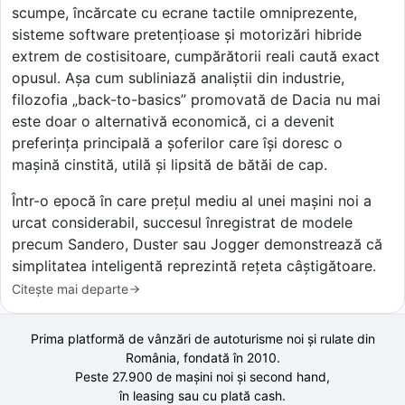
scumpe, încărcate cu ecrane tactile omniprezente,
sisteme software pretențioase și motorizări hibride
extrem de costisitoare, cumpărătorii reali caută exact
opusul. Așa cum subliniază analiștii din industrie,
filozofia „back-to-basics” promovată de Dacia nu mai
este doar o alternativă economică, ci a devenit
preferința principală a șoferilor care își doresc o
mașină cinstită, utilă și lipsită de bătăi de cap.
Într-o epocă în care prețul mediu al unei mașini noi a
urcat considerabil, succesul înregistrat de modele
precum Sandero, Duster sau Jogger demonstrează că
simplitatea inteligentă reprezintă rețeta câștigătoare.
Citește mai departe
Prima platformă de vânzări de autoturisme noi și rulate din
România, fondată în
2010
.
Peste 27.900 de
mașini noi și second hand,
în leasing sau cu plată cash.