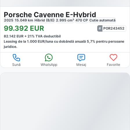
Porsche Cayenne E-Hybrid
2025
15.049
km
Hibrid (B/E)
2.995
cm³
470
CP
Cutie
automată
99.392
EUR
POR243452
82.142
EUR +
21
% TVA deductibil
Leasing de la
1.000
EUR/luna
cu dobăndă
anuală
5,7
% pentru persoane
juridice.
Sună
WhatsApp
Mesaj
Favorite