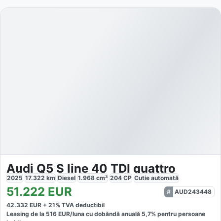
Audi Q5 S line 40 TDI quattro
2025
17.322
km
Diesel
1.968
cm³
204
CP
Cutie
automată
51.222
EUR
AUD243448
42.332
EUR +
21
% TVA deductibil
Leasing de la
516
EUR/luna
cu dobăndă
anuală
5,7
% pentru persoane