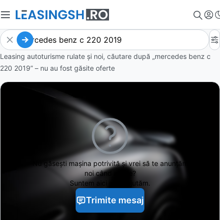
Leasing autoturisme rulate și noi, căutare după „mercedes benz c
220 2019” – nu au fost găsite oferte
Nu găsești
mașina potrivită și vrei să te anunțăm
noi când apare?
Suntem aici să te ajutăm.
Trimite mesaj