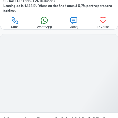
93.441
EUR +
21
% TVA deductibil
Leasing de la
1.138
EUR/luna
cu dobăndă
anuală
5,7
% pentru persoane
juridice.
Sună
WhatsApp
Mesaj
Favorite