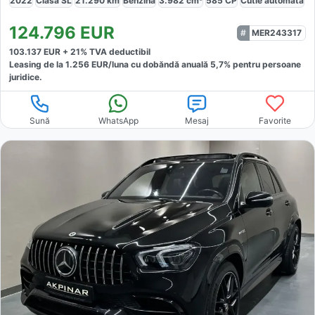
2022
Clasa SL
21.290
km
Benzină
3.982
cm³
585
CP
Cutie
automată
124.796
EUR
MER243317
103.137
EUR +
21
% TVA deductibil
Leasing de la
1.256
EUR/luna
cu dobăndă
anuală
5,7
% pentru persoane
juridice.
Sună
WhatsApp
Mesaj
Favorite