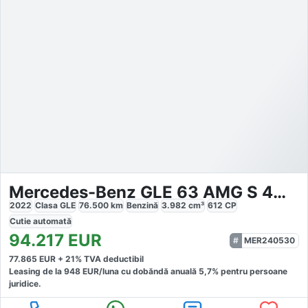
Mercedes-Benz GLE 63 AMG S 4M Coupe
2022
Clasa GLE
76.500
km
Benzină
3.982
cm³
612
CP
Cutie
automată
94.217
EUR
MER240530
77.865
EUR +
21
% TVA deductibil
Leasing de la
948
EUR/luna
cu dobăndă
anuală
5,7
% pentru persoane
juridice.