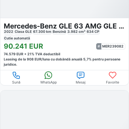
Mercedes-Benz GLE 63 AMG GLE 63 S 4MATIC
2022
Clasa GLE
67.300
km
Benzină
3.982
cm³
634
CP
Cutie
automată
90.241
EUR
MER239082
74.579
EUR +
21
% TVA deductibil
Leasing de la
908
EUR/luna
cu dobăndă
anuală
5,7
% pentru persoane
juridice.
Sună
WhatsApp
Mesaj
Favorite