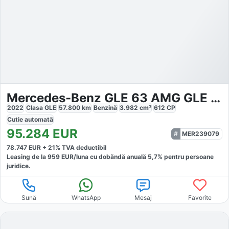
Mercedes-Benz GLE 63 AMG GLE 63 S Coupe AMG 4M
2022
Clasa GLE
57.800
km
Benzină
3.982
cm³
612
CP
Cutie
automată
95.284
EUR
MER239079
78.747
EUR +
21
% TVA deductibil
Leasing de la
959
EUR/luna
cu dobăndă
anuală
5,7
% pentru persoane
juridice.
Sună
WhatsApp
Mesaj
Favorite