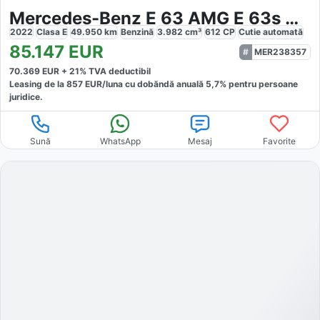
Mercedes-Benz E 63 AMG E 63s AMG
2022
Clasa E
49.950
km
Benzină
3.982
cm³
612
CP
Cutie
automată
85.147
EUR
MER238357
70.369
EUR +
21
% TVA deductibil
Leasing de la
857
EUR/luna
cu dobăndă
anuală
5,7
% pentru persoane
juridice.
Sună
WhatsApp
Mesaj
Favorite