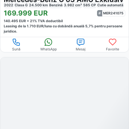
2022
Clasa G
24.500
km
Benzină
3.982
cm³
585
CP
Cutie
automată
169.999
EUR
MER241075
140.495
EUR +
21
% TVA deductibil
Leasing de la
1.710
EUR/luna
cu dobăndă
anuală
5,7
% pentru persoane
juridice.
Sună
WhatsApp
Mesaj
Favorite