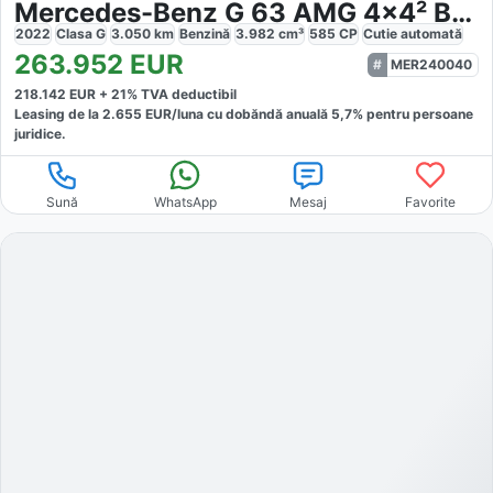
Mercedes-Benz G 63 AMG 4x4² BRABUS
2022
Clasa G
3.050
km
Benzină
3.982
cm³
585
CP
Cutie
automată
263.952
EUR
MER240040
218.142
EUR +
21
% TVA deductibil
Leasing de la
2.655
EUR/luna
cu dobăndă
anuală
5,7
% pentru persoane
juridice.
Sună
WhatsApp
Mesaj
Favorite