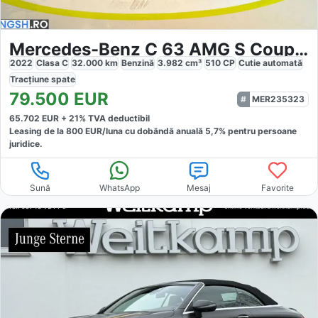
Mercedes-Benz C 63 AMG S Coupe AMG
2022
Clasa C
32.000
km
Benzină
3.982
cm³
510
CP
Cutie
automată
Tracțiune
spate
79.500
EUR
MER235323
65.702
EUR +
21
% TVA deductibil
Leasing de la
800
EUR/luna
cu dobăndă
anuală
5,7
% pentru persoane
juridice.
Sună
WhatsApp
Mesaj
Favorite