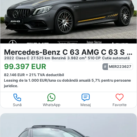
Mercedes-Benz C 63 AMG C 63 S Cabriolet FINAL EDITION
2022
Clasa C
27.525
km
Benzină
3.982
cm³
510
CP
Cutie
automată
99.397
EUR
MER223627
82.146
EUR +
21
% TVA deductibil
Leasing de la
1.000
EUR/luna
cu dobăndă
anuală
5,7
% pentru persoane
juridice.
Sună
WhatsApp
Mesaj
Favorite