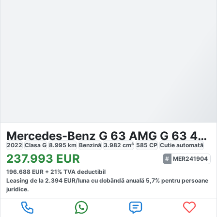
Mercedes-Benz G 63 AMG G 63 4x4²
2022
Clasa G
8.995
km
Benzină
3.982
cm³
585
CP
Cutie
automată
237.993
EUR
MER241904
196.688
EUR +
21
% TVA deductibil
Leasing de la
2.394
EUR/luna
cu dobăndă
anuală
5,7
% pentru persoane
juridice.