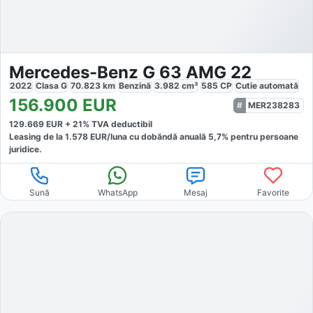
Mercedes-Benz G 63 AMG 22
2022
Clasa G
70.823
km
Benzină
3.982
cm³
585
CP
Cutie
automată
156.900
EUR
MER238283
129.669
EUR +
21
% TVA deductibil
Leasing de la
1.578
EUR/luna
cu dobăndă
anuală
5,7
% pentru persoane
juridice.
Sună
WhatsApp
Mesaj
Favorite