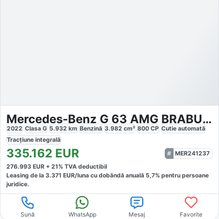
Mercedes-Benz G 63 AMG BRABUS 800
2022
Clasa G
5.932
km
Benzină
3.982
cm³
800
CP
Cutie
automată
Tracțiune
integrală
335.162
EUR
MER241237
276.993
EUR +
21
% TVA deductibil
Leasing de la
3.371
EUR/luna
cu dobăndă
anuală
5,7
% pentru persoane
juridice.
Sună
WhatsApp
Mesaj
Favorite