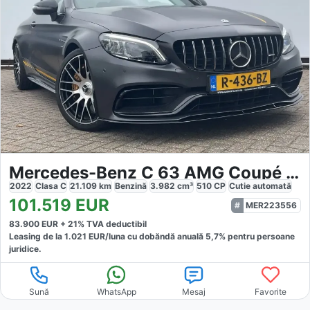
Mercedes-Benz C 63 AMG Coupé S Final Edition
2022
Clasa C
21.109
km
Benzină
3.982
cm³
510
CP
Cutie
automată
101.519
EUR
MER223556
83.900
EUR +
21
% TVA deductibil
Leasing de la
1.021
EUR/luna
cu dobăndă
anuală
5,7
% pentru persoane
juridice.
Sună
WhatsApp
Mesaj
Favorite