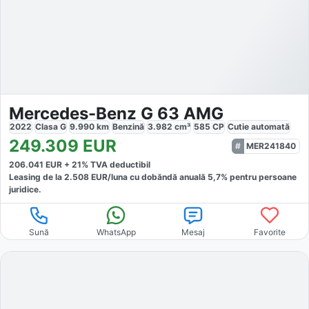
Mercedes-Benz G 63 AMG
2022
Clasa G
9.990
km
Benzină
3.982
cm³
585
CP
Cutie
automată
249.309
EUR
MER241840
206.041
EUR +
21
% TVA deductibil
Leasing de la
2.508
EUR/luna
cu dobăndă
anuală
5,7
% pentru persoane
juridice.
Sună
WhatsApp
Mesaj
Favorite