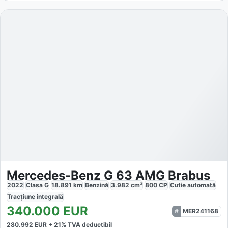
Mercedes-Benz G 63 AMG Brabus
2022
Clasa G
18.891
km
Benzină
3.982
cm³
800
CP
Cutie
automată
Tracțiune
integrală
340.000
EUR
MER241168
280.992
EUR +
21
% TVA deductibil