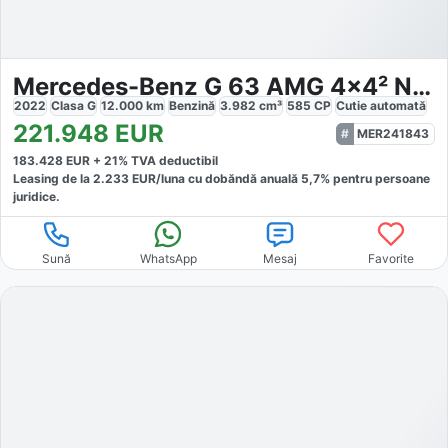
Mercedes-Benz G 63 AMG 4x4² Night Pack
2022
Clasa G
12.000
km
Benzină
3.982
cm³
585
CP
Cutie
automată
221.948
EUR
MER241843
183.428
EUR +
21
% TVA deductibil
Leasing de la
2.233
EUR/luna
cu dobăndă
anuală
5,7
% pentru persoane
juridice.
Sună
WhatsApp
Mesaj
Favorite