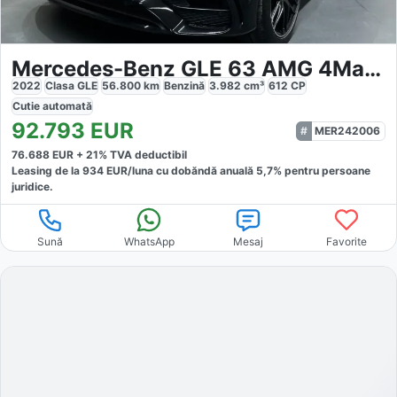
Mercedes-Benz GLE 63 AMG 4Matic
2022
Clasa GLE
56.800
km
Benzină
3.982
cm³
612
CP
Cutie
automată
92.793
EUR
MER242006
76.688
EUR +
21
% TVA deductibil
Leasing de la
934
EUR/luna
cu dobăndă
anuală
5,7
% pentru persoane
juridice.
Sună
WhatsApp
Mesaj
Favorite