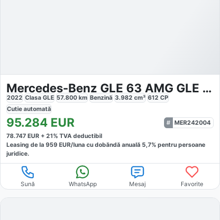
Mercedes-Benz GLE 63 AMG GLE 63 S Coupe AMG
2022
Clasa GLE
57.800
km
Benzină
3.982
cm³
612
CP
Cutie
automată
95.284
EUR
MER242004
78.747
EUR +
21
% TVA deductibil
Leasing de la
959
EUR/luna
cu dobăndă
anuală
5,7
% pentru persoane
juridice.
Sună
WhatsApp
Mesaj
Favorite