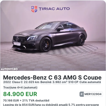
Mercedes-Benz C 63 AMG S Coupe
2022
Clasa C
22.025
km
Benzină
3.982
cm³
510
CP
Cutie
automată
Tracțiune
4x4 (automat)
84.900
EUR
MER132904
70.166
EUR +
21
% TVA deductibil
Leasing de la
854
EUR/luna
cu dobăndă
anuală
5,7
% pentru persoane