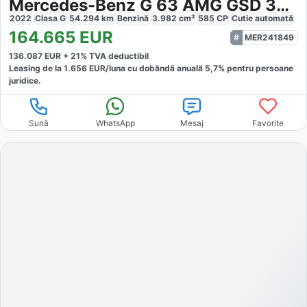
Mercedes-Benz G 63 AMG GSD 360
2022
Clasa G
54.294
km
Benzină
3.982
cm³
585
CP
Cutie
automată
164.665
EUR
MER241849
136.087
EUR +
21
% TVA deductibil
Leasing de la
1.656
EUR/luna
cu dobăndă
anuală
5,7
% pentru persoane
juridice.
Sună
WhatsApp
Mesaj
Favorite