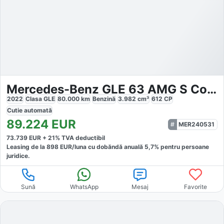
Mercedes-Benz GLE 63 AMG S Coupe
2022
Clasa GLE
80.000
km
Benzină
3.982
cm³
612
CP
Cutie
automată
89.224
EUR
MER240531
73.739
EUR +
21
% TVA deductibil
Leasing de la
898
EUR/luna
cu dobăndă
anuală
5,7
% pentru persoane
juridice.
Sună
WhatsApp
Mesaj
Favorite