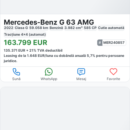
Mercedes-Benz G 63 AMG
2022
Clasa G
59.058
km
Benzină
3.982
cm³
585
CP
Cutie
automată
Tracțiune
4x4 (automat)
163.799
EUR
MER240857
135.371
EUR +
21
% TVA deductibil
Leasing de la
1.648
EUR/luna
cu dobăndă
anuală
5,7
% pentru persoane
juridice.
Sună
WhatsApp
Mesaj
Favorite