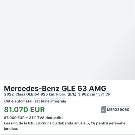
Mercedes-Benz GLE 63 AMG
2022
Clasa GLE
54.925
km
Hibrid (B/E)
3.982
cm³
571
CP
Cutie
automată
Tracțiune
integrală
81.070
EUR
MER239060
67.000
EUR +
21
% TVA deductibil
Leasing de la
816
EUR/luna
cu dobăndă
anuală
5,7
% pentru persoane
juridice.