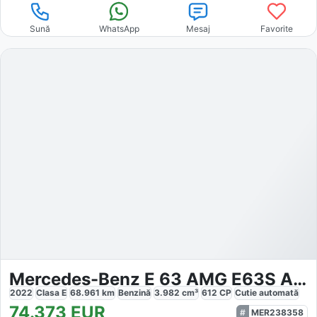
Sună
WhatsApp
Mesaj
Favorite
Mercedes-Benz E 63 AMG E63S AMG
2022
Clasa E
68.961
km
Benzină
3.982
cm³
612
CP
Cutie
automată
74.373
EUR
MER238358