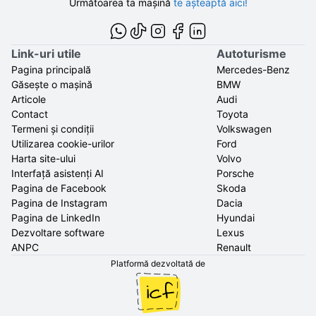
Următoarea ta mașină
te așteaptă aici!
Link-uri utile
Autoturisme
Pagina principală
Mercedes-Benz
Găsește o mașină
BMW
Articole
Audi
Contact
Toyota
Termeni și condiții
Volkswagen
Utilizarea cookie-urilor
Ford
Harta site-ului
Volvo
Interfață asistenți AI
Porsche
Pagina de Facebook
Skoda
Pagina de Instagram
Dacia
Pagina de LinkedIn
Hyundai
Dezvoltare software
Lexus
ANPC
Renault
Platformă dezvoltată de