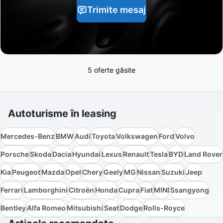
Trimite mesaj
5 oferte găsite
Autoturisme în leasing
Mercedes-Benz
BMW
Audi
Toyota
Volkswagen
Ford
Volvo
Porsche
Skoda
Dacia
Hyundai
Lexus
Renault
Tesla
BYD
Land Rover
Kia
Peugeot
Mazda
Opel
Chery
Geely
MG
Nissan
Suzuki
Jeep
Ferrari
Lamborghini
Citroën
Honda
Cupra
Fiat
MINI
Ssangyong
Bentley
Alfa Romeo
Mitsubishi
Seat
Dodge
Rolls-Royce