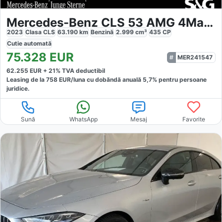
Mercedes-Benz CLS 53 AMG 4Matic
2023
Clasa CLS
63.190
km
Benzină
2.999
cm³
435
CP
Cutie
automată
75.328
EUR
MER241547
62.255
EUR +
21
% TVA deductibil
Leasing de la
758
EUR/luna
cu dobăndă
anuală
5,7
% pentru persoane
juridice.
Sună
WhatsApp
Mesaj
Favorite