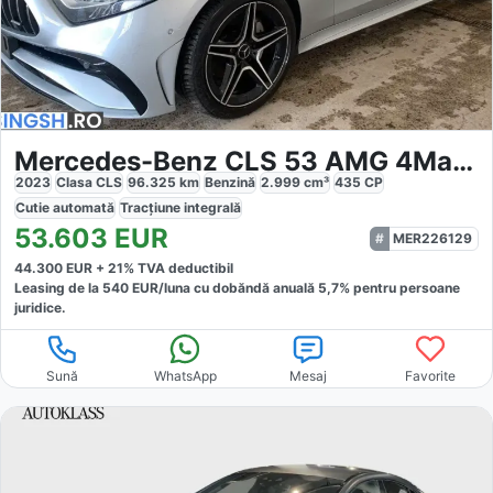
Mercedes-Benz CLS 53 AMG 4Matic
2023
Clasa CLS
96.325
km
Benzină
2.999
cm³
435
CP
Cutie
automată
Tracțiune
integrală
53.603
EUR
MER226129
44.300
EUR +
21
% TVA deductibil
Leasing de la
540
EUR/luna
cu dobăndă
anuală
5,7
% pentru persoane
juridice.
Sună
WhatsApp
Mesaj
Favorite