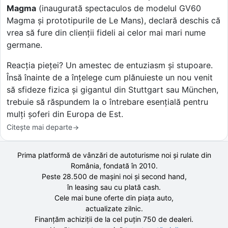
Magma
(inaugurată spectaculos de modelul GV60
Magma și prototipurile de Le Mans), declară deschis că
vrea să fure din clienții fideli ai celor mai mari nume
germane.
Reacția pieței? Un amestec de entuziasm și stupoare.
Însă înainte de a înțelege cum plănuieste un nou venit
să sfideze fizica și gigantul din Stuttgart sau München,
trebuie să răspundem la o întrebare esențială pentru
mulți șoferi din Europa de Est.
Citește mai departe
Prima platformă de vânzări de autoturisme noi și rulate din
România, fondată în
2010
.
Peste 28.500 de
mașini noi și second hand,
în leasing sau cu plată cash.
Cele mai bune oferte din piața auto,
actualizate zilnic.
Finanțăm achiziții de la
cel puțin 750 de
dealeri.