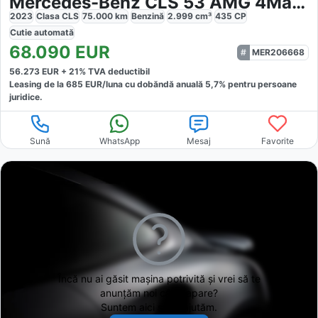
Mercedes-Benz CLS 53 AMG 4Matic
2023
Clasa CLS
75.000
km
Benzină
2.999
cm³
435
CP
Cutie
automată
68.090
EUR
MER206668
56.273
EUR +
21
% TVA deductibil
Leasing de la
685
EUR/luna
cu dobăndă
anuală
5,7
% pentru persoane
juridice.
Sună
WhatsApp
Mesaj
Favorite
Încă nu ai găsit
mașina potrivită și vrei să te
anunțăm noi când apare?
Suntem aici să te ajutăm.