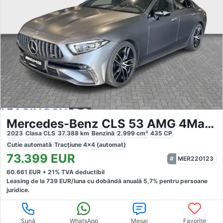
Mercedes-Benz CLS 53 AMG 4Matic+
2023
Clasa CLS
37.388
km
Benzină
2.999
cm³
435
CP
Cutie
automată
Tracțiune
4x4 (automat)
73.399
EUR
MER220123
60.661
EUR +
21
% TVA deductibil
Leasing de la
739
EUR/luna
cu dobăndă
anuală
5,7
% pentru persoane
juridice.
Sună
WhatsApp
Mesaj
Favorite