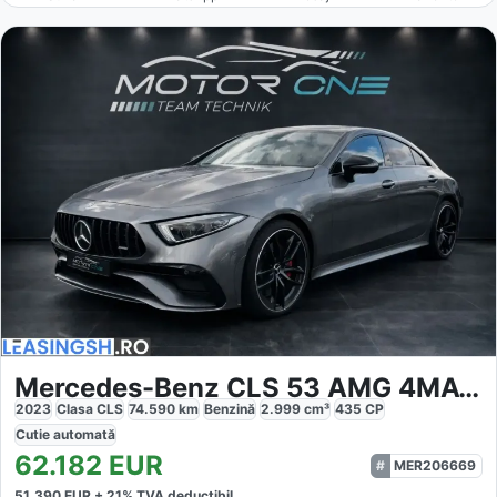
Mercedes-Benz CLS 53 AMG 4MATIC Nappa
2023
Clasa CLS
74.590
km
Benzină
2.999
cm³
435
CP
Cutie
automată
62.182
EUR
MER206669
51.390
EUR +
21
% TVA deductibil