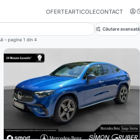
OFERTE
ARTICOLE
CONTACT
Căutare avansată
nsă – pagina
1
din
4
Autentifică-te
Nu ai oferte favorite