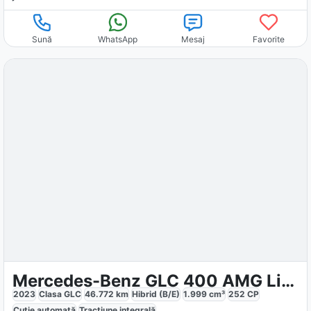
Sună
WhatsApp
Mesaj
Favorite
Mercedes-Benz GLC 400 AMG Line Night
2023
Clasa GLC
46.772
km
Hibrid (B/E)
1.999
cm³
252
CP
Cutie
automată
Tracțiune
integrală