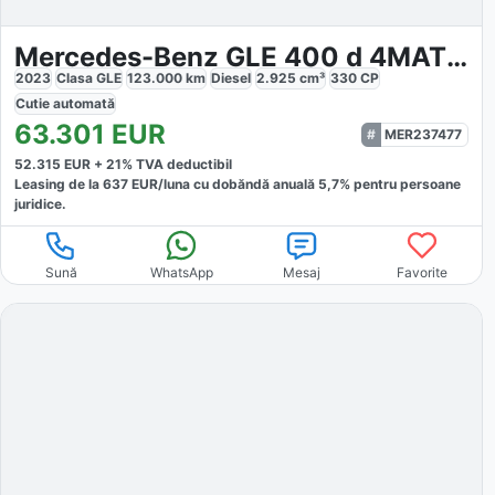
Mercedes-Benz GLE 400 d 4MATIC AMG line
2023
Clasa GLE
123.000
km
Diesel
2.925
cm³
330
CP
Cutie
automată
63.301
EUR
MER237477
52.315
EUR +
21
% TVA deductibil
Leasing de la
637
EUR/luna
cu dobăndă
anuală
5,7
% pentru persoane
juridice.
Sună
WhatsApp
Mesaj
Favorite