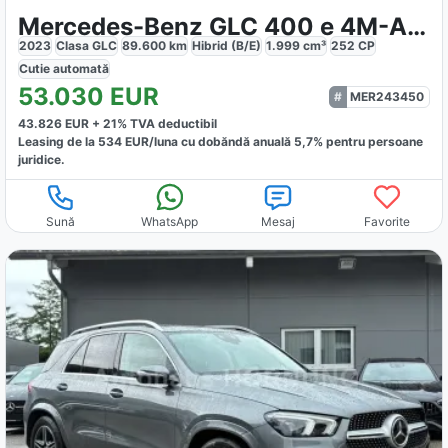
Mercedes-Benz GLC 400 e 4M-AMG Advanced
2023
Clasa GLC
89.600
km
Hibrid (B/E)
1.999
cm³
252
CP
Cutie
automată
53.030
EUR
MER243450
43.826
EUR +
21
% TVA deductibil
Leasing de la
534
EUR/luna
cu dobăndă
anuală
5,7
% pentru persoane
juridice.
Sună
WhatsApp
Mesaj
Favorite