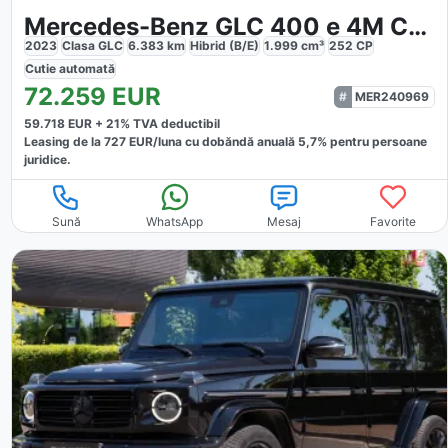
Mercedes-Benz GLC 400 e 4M Coupé AMG Night Premium Technik
2023
Clasa GLC
6.383
km
Hibrid (B/E)
1.999
cm³
252
CP
Cutie
automată
72.259
EUR
MER240969
59.718
EUR +
21
% TVA deductibil
Leasing de la
727
EUR/luna
cu dobăndă
anuală
5,7
% pentru persoane
juridice.
Sună
WhatsApp
Mesaj
Favorite