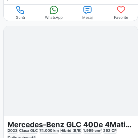
Sună
WhatsApp
Mesaj
Favorite
Mercedes-Benz GLC 400e 4Matic AMG
2023
Clasa GLC
74.000
km
Hibrid (B/E)
1.999
cm³
252
CP
Cutie
automată