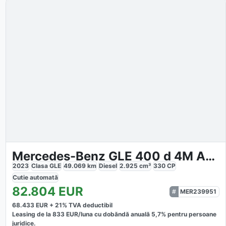
Mercedes-Benz GLE 400 d 4M AMG
2023
Clasa GLE
49.069
km
Diesel
2.925
cm³
330
CP
Cutie
automată
82.804
EUR
MER239951
68.433
EUR +
21
% TVA deductibil
Leasing de la
833
EUR/luna
cu dobăndă
anuală
5,7
% pentru persoane
juridice.