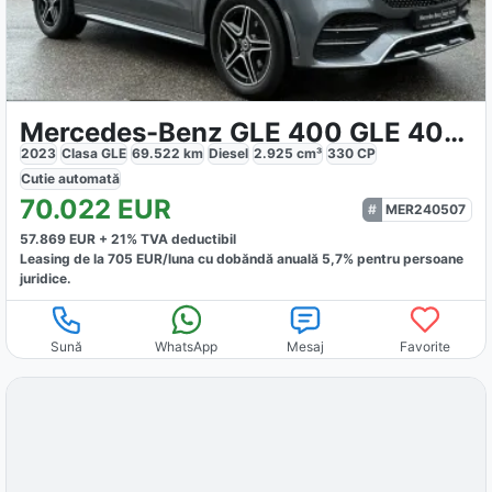
Mercedes-Benz GLE 400 GLE 400d 4M AMG Line
2023
Clasa GLE
69.522
km
Diesel
2.925
cm³
330
CP
Cutie
automată
70.022
EUR
MER240507
57.869
EUR +
21
% TVA deductibil
Leasing de la
705
EUR/luna
cu dobăndă
anuală
5,7
% pentru persoane
juridice.
Sună
WhatsApp
Mesaj
Favorite