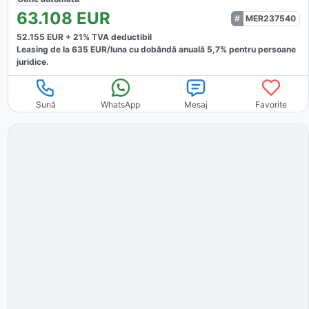
63.108
EUR
MER237540
52.155
EUR +
21
% TVA deductibil
Leasing de la
635
EUR/luna
cu dobăndă
anuală
5,7
% pentru persoane
juridice.
Sună
WhatsApp
Mesaj
Favorite