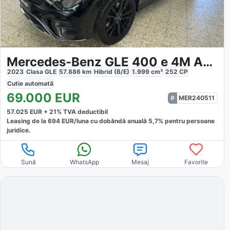
Mercedes-Benz GLE 400 e 4M AMG Line
2023
Clasa GLE
57.886
km
Hibrid (B/E)
1.999
cm³
252
CP
Cutie
automată
69.000
EUR
MER240511
57.025
EUR +
21
% TVA deductibil
Leasing de la
694
EUR/luna
cu dobăndă
anuală
5,7
% pentru persoane
juridice.
Sună
WhatsApp
Mesaj
Favorite