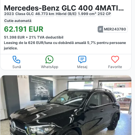
Mercedes-Benz GLC 400 4MATIC AMG NIGHT PANO AHK MEMORY
2023
Clasa GLC
46.773
km
Hibrid (B/E)
1.999
cm³
252
CP
Cutie
automată
62.191
EUR
MER243780
51.398
EUR +
21
% TVA deductibil
Leasing de la
626
EUR/luna
cu dobăndă
anuală
5,7
% pentru persoane
juridice.
Sună
WhatsApp
Mesaj
Favorite