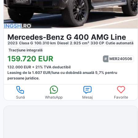
Mercedes-Benz G 400 AMG Line
2023
Clasa G
100.310
km
Diesel
2.925
cm³
330
CP
Cutie
automată
Tracțiune
integrală
159.720
EUR
MER240506
132.000
EUR +
21
% TVA deductibil
Leasing de la
1.607
EUR/luna
cu dobăndă
anuală
5,7
% pentru
persoane juridice.
Sună
WhatsApp
Mesaj
Favorite