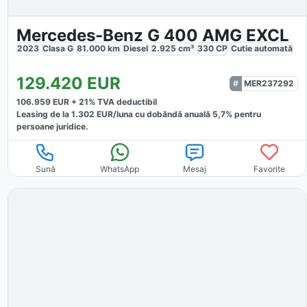
Mercedes-Benz G 400 AMG EXCL
2023
Clasa G
81.000
km
Diesel
2.925
cm³
330
CP
Cutie
automată
129.420
EUR
MER237292
106.959
EUR +
21
% TVA deductibil
Leasing de la
1.302
EUR/luna
cu dobăndă
anuală
5,7
% pentru
persoane juridice.
Sună
WhatsApp
Mesaj
Favorite