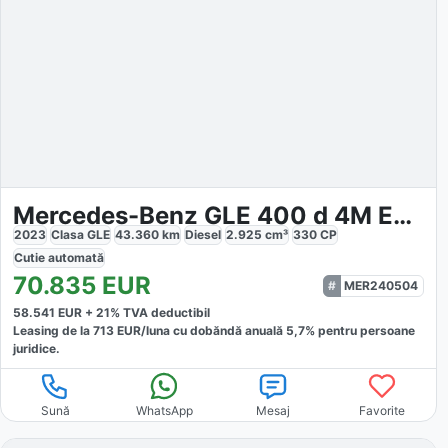
Mercedes-Benz GLE 400 d 4M ExclusivP
2023
Clasa GLE
43.360
km
Diesel
2.925
cm³
330
CP
Cutie
automată
70.835
EUR
MER240504
58.541
EUR +
21
% TVA deductibil
Leasing de la
713
EUR/luna
cu dobăndă
anuală
5,7
% pentru persoane
juridice.
Sună
WhatsApp
Mesaj
Favorite