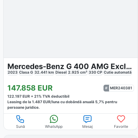
Mercedes-Benz G 400 AMG Exclusiv
2023
Clasa G
32.441
km
Diesel
2.925
cm³
330
CP
Cutie
automată
147.858
EUR
MER240381
122.197
EUR +
21
% TVA deductibil
Leasing de la
1.487
EUR/luna
cu dobăndă
anuală
5,7
% pentru
persoane juridice.
Sună
WhatsApp
Mesaj
Favorite