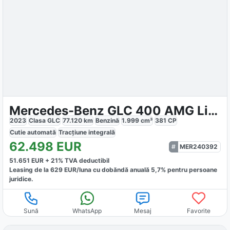
Mercedes-Benz GLC 400 AMG Line
2023
Clasa GLC
77.120
km
Benzină
1.999
cm³
381
CP
Cutie
automată
Tracțiune
integrală
62.498
EUR
MER240392
51.651
EUR +
21
% TVA deductibil
Leasing de la
629
EUR/luna
cu dobăndă
anuală
5,7
% pentru persoane
juridice.
Sună
WhatsApp
Mesaj
Favorite