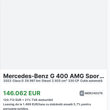
Mercedes-Benz G 400 AMG Sport Superior NIGHT
2023
Clasa G
29.987
km
Diesel
2.925
cm³
330
CP
Cutie
automată
146.062
EUR
MER240379
120.712
EUR +
21
% TVA deductibil
Leasing de la
1.469
EUR/luna
cu dobăndă
anuală
5,7
% pentru
persoane juridice.