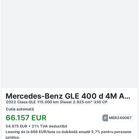
Mercedes-Benz GLE 400 d 4M AMG-LINE
2023
Clasa GLE
115.000
km
Diesel
2.925
cm³
330
CP
Cutie
automată
66.157
EUR
MER240067
54.675
EUR +
21
% TVA deductibil
Leasing de la
666
EUR/luna
cu dobăndă
anuală
5,7
% pentru persoane
juridice.