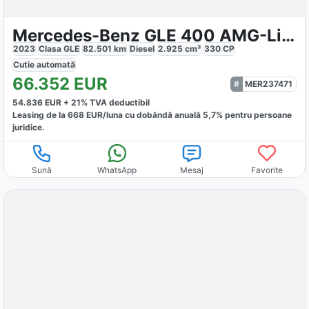
Mercedes-Benz GLE 400 AMG-Line
2023
Clasa GLE
82.501
km
Diesel
2.925
cm³
330
CP
Cutie
automată
66.352
EUR
MER237471
54.836
EUR +
21
% TVA deductibil
Leasing de la
668
EUR/luna
cu dobăndă
anuală
5,7
% pentru persoane
juridice.
Sună
WhatsApp
Mesaj
Favorite