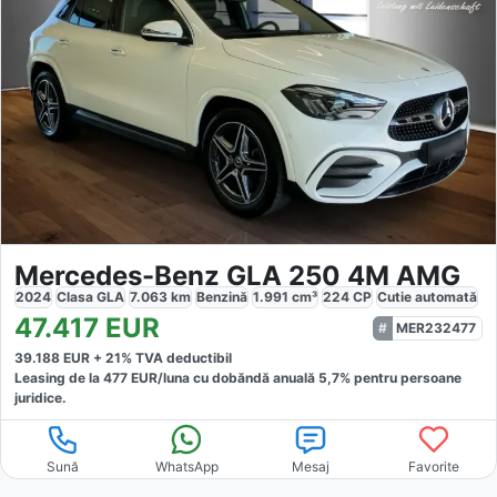
Mercedes-Benz GLA 250 4M AMG
2024
Clasa GLA
7.063
km
Benzină
1.991
cm³
224
CP
Cutie
automată
47.417
EUR
MER232477
39.188
EUR +
21
% TVA deductibil
Leasing de la
477
EUR/luna
cu dobăndă
anuală
5,7
% pentru persoane
juridice.
Sună
WhatsApp
Mesaj
Favorite