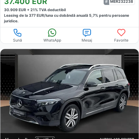
37.400
EUR
MER232238
30.909
EUR +
21
% TVA deductibil
Leasing de la
377
EUR/luna
cu dobăndă
anuală
5,7
% pentru persoane
juridice.
Sună
WhatsApp
Mesaj
Favorite