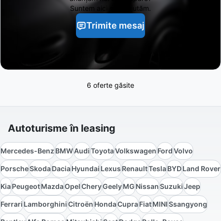
Suntem aici să te ajutăm.
Trimite mesaj
6 oferte găsite
Autoturisme în leasing
Mercedes-Benz
BMW
Audi
Toyota
Volkswagen
Ford
Volvo
Porsche
Skoda
Dacia
Hyundai
Lexus
Renault
Tesla
BYD
Land Rover
Kia
Peugeot
Mazda
Opel
Chery
Geely
MG
Nissan
Suzuki
Jeep
Ferrari
Lamborghini
Citroën
Honda
Cupra
Fiat
MINI
Ssangyong