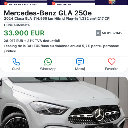
Mercedes-Benz GLA 250e
2024
Clasa GLA
114.955
km
Hibrid Plug-In
1.332
cm³
217
CP
Cutie
automată
33.900
EUR
MER237842
28.017
EUR +
21
% TVA deductibil
Leasing de la
341
EUR/luna
cu dobăndă
anuală
5,7
% pentru persoane
juridice.
Sună
WhatsApp
Mesaj
Favorite