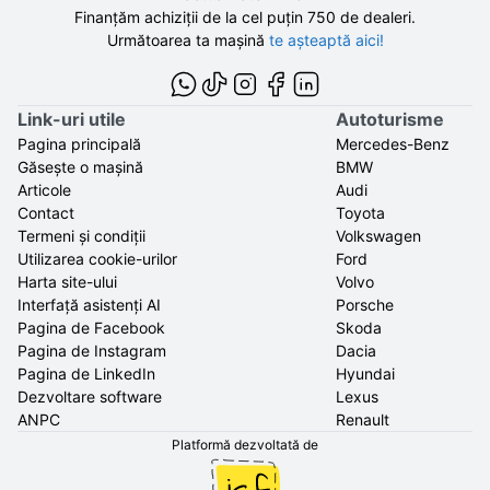
Finanțăm achiziții de la
cel puțin 750 de
dealeri.
Următoarea ta mașină
te așteaptă aici!
Link-uri utile
Autoturisme
Pagina principală
Mercedes-Benz
Găsește o mașină
BMW
Articole
Audi
Contact
Toyota
Termeni și condiții
Volkswagen
Utilizarea cookie-urilor
Ford
Harta site-ului
Volvo
Interfață asistenți AI
Porsche
Pagina de Facebook
Skoda
Pagina de Instagram
Dacia
Pagina de LinkedIn
Hyundai
Dezvoltare software
Lexus
ANPC
Renault
Platformă dezvoltată de