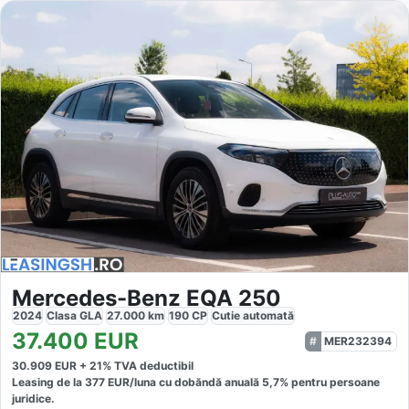
Mercedes-Benz EQA 250
2024
Clasa GLA
27.000
km
190
CP
Cutie
automată
37.400
EUR
MER232394
30.909
EUR +
21
% TVA deductibil
Leasing de la
377
EUR/luna
cu dobăndă
anuală
5,7
% pentru persoane
juridice.