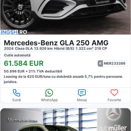
Mercedes-Benz GLA 250 AMG
2024
Clasa GLA
13.926
km
Hibrid (B/E)
1.322
cm³
218
CP
Cutie
automată
61.584
EUR
MER233386
50.896
EUR +
21
% TVA deductibil
Leasing de la
620
EUR/luna
cu dobăndă
anuală
5,7
% pentru persoane
juridice.
Sună
WhatsApp
Mesaj
Favorite