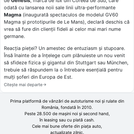
de
Genesis
, marca de lux din Coreea de Sud, care
odată cu lansarea noii sale linii ultra-performante
Magma
(inaugurată spectaculos de modelul GV60
Magma și prototipurile de Le Mans), declară deschis că
vrea să fure din clienții fideli ai celor mai mari nume
germane.
Reacția pieței? Un amestec de entuziasm și stupoare.
Însă înainte de a înțelege cum plănuieste un nou venit
să sfideze fizica și gigantul din Stuttgart sau München,
trebuie să răspundem la o întrebare esențială pentru
mulți șoferi din Europa de Est.
Citește mai departe
Prima platformă de vânzări de autoturisme noi și rulate din
România, fondată în
2010
.
Peste 28.500 de
mașini noi și second hand,
în leasing sau cu plată cash.
Cele mai bune oferte din piața auto,
actualizate zilnic.