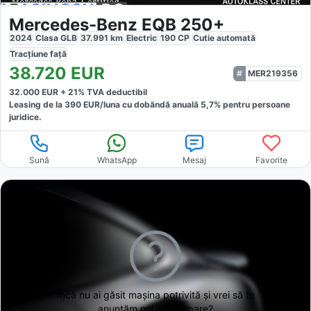
Mercedes-Benz EQB 250+
2024
Clasa GLB
37.991
km
Electric
190
CP
Cutie
automată
Tracțiune
față
38.720
EUR
MER219356
32.000
EUR +
21
% TVA deductibil
Leasing de la
390
EUR/luna
cu dobăndă
anuală
5,7
% pentru persoane
juridice.
Sună
WhatsApp
Mesaj
Favorite
Încă nu ai găsit
mașina potrivită și vrei să te
anunțăm noi când apare?