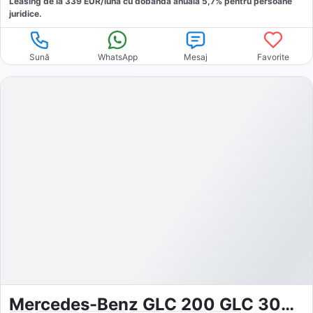
Leasing de la
339
EUR/luna
cu dobăndă
anuală
5,7
% pentru persoane
juridice.
Sună
WhatsApp
Mesaj
Favorite
Mercedes-Benz GLC 200 GLC 300 4MATIC AMG Line