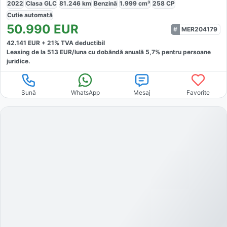
2022
Clasa GLC
81.246
km
Benzină
1.999
cm³
258
CP
Cutie
automată
50.990
EUR
MER204179
42.141
EUR +
21
% TVA deductibil
Leasing de la
513
EUR/luna
cu dobăndă
anuală
5,7
% pentru persoane
juridice.
Sună
WhatsApp
Mesaj
Favorite