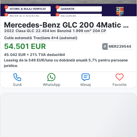
Mercedes-Benz GLC 200 4Matic AMG Line
2022
Clasa GLC
22.454
km
Benzină
1.999
cm³
204
CP
Cutie
automată
Tracțiune
4x4 (automat)
54.501
EUR
MER239544
45.042
EUR +
21
% TVA deductibil
Leasing de la
549
EUR/luna
cu dobăndă
anuală
5,7
% pentru persoane
juridice.
Sună
WhatsApp
Mesaj
Favorite