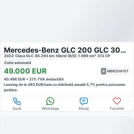
Mercedes-Benz GLC 200 GLC 300 e 4MATIC
2022
Clasa GLC
85.293
km
Hibrid (B/E)
1.999
cm³
313
CP
Cutie
automată
49.000
EUR
MER204157
40.496
EUR +
21
% TVA deductibil
Leasing de la
493
EUR/luna
cu dobăndă
anuală
5,7
% pentru persoane
juridice.
Sună
WhatsApp
Mesaj
Favorite