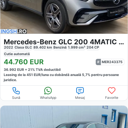
Mercedes-Benz GLC 200 4MATIC AMG
2022
Clasa GLC
89.402
km
Benzină
1.999
cm³
204
CP
Cutie
automată
44.760
EUR
MER243375
36.992
EUR +
21
% TVA deductibil
Leasing de la
451
EUR/luna
cu dobăndă
anuală
5,7
% pentru persoane
juridice.
Sună
WhatsApp
Mesaj
Favorite