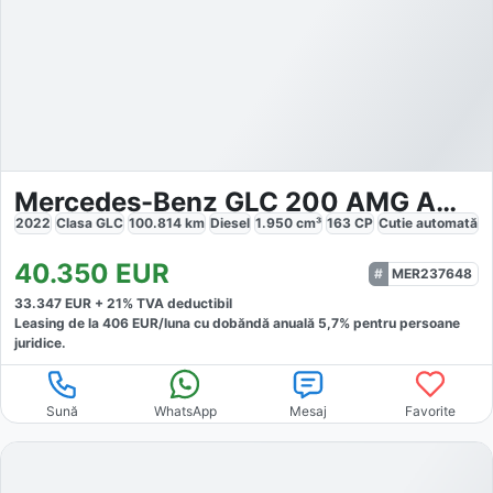
Mercedes-Benz GLC 200 AMG AMBIENTE
2022
Clasa GLC
100.814
km
Diesel
1.950
cm³
163
CP
Cutie
automată
40.350
EUR
MER237648
33.347
EUR +
21
% TVA deductibil
Leasing de la
406
EUR/luna
cu dobăndă
anuală
5,7
% pentru persoane
juridice.
Sună
WhatsApp
Mesaj
Favorite