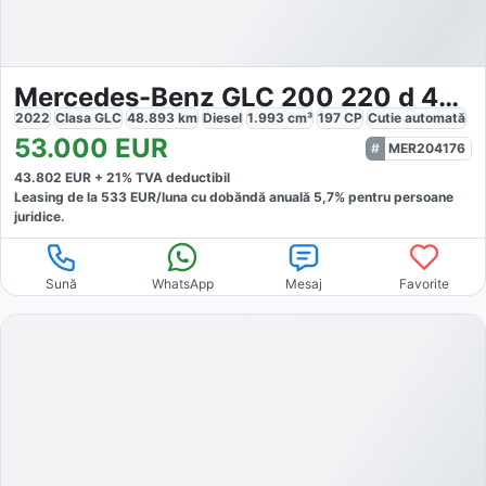
Mercedes-Benz GLC 200 220 d 4MATIC AMG Line
2022
Clasa GLC
48.893
km
Diesel
1.993
cm³
197
CP
Cutie
automată
53.000
EUR
MER204176
43.802
EUR +
21
% TVA deductibil
Leasing de la
533
EUR/luna
cu dobăndă
anuală
5,7
% pentru persoane
juridice.
Sună
WhatsApp
Mesaj
Favorite