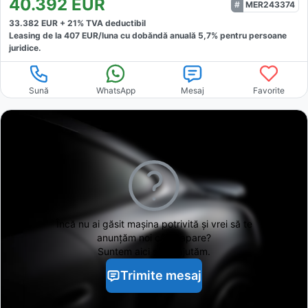
40.392
EUR
MER243374
33.382
EUR +
21
% TVA deductibil
Leasing de la
407
EUR/luna
cu dobăndă
anuală
5,7
% pentru persoane
juridice.
Sună
WhatsApp
Mesaj
Favorite
Încă nu ai găsit
mașina potrivită și vrei să te
anunțăm noi când apare?
Suntem aici să te ajutăm.
Trimite mesaj