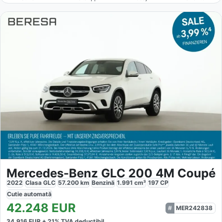
Mercedes-Benz GLC 200 4M Coupé
2022
Clasa GLC
57.200
km
Benzină
1.991
cm³
197
CP
Cutie
automată
42.248
EUR
MER242838
34.916
EUR +
21
% TVA deductibil