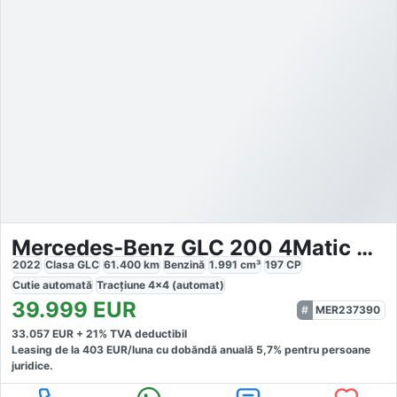
Mercedes-Benz GLC 200 4Matic MHEV
2022
Clasa GLC
61.400
km
Benzină
1.991
cm³
197
CP
Cutie
automată
Tracțiune
4x4 (automat)
39.999
EUR
MER237390
33.057
EUR +
21
% TVA deductibil
Leasing de la
403
EUR/luna
cu dobăndă
anuală
5,7
% pentru persoane
juridice.