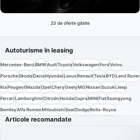
23 de oferte găsite
Autoturisme în leasing
Mercedes-Benz
BMW
Audi
Toyota
Volkswagen
Ford
Volvo
Porsche
Skoda
Dacia
Hyundai
Lexus
Renault
Tesla
BYD
Land Rover
Kia
Peugeot
Mazda
Opel
Chery
Geely
MG
Nissan
Suzuki
Jeep
Ferrari
Lamborghini
Citroën
Honda
Cupra
MINI
Fiat
Ssangyong
Bentley
Alfa Romeo
Mitsubishi
Seat
Dodge
Rolls-Royce
Articole recomandate