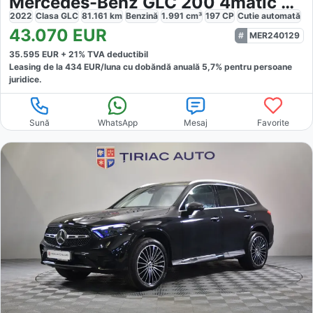
Mercedes-Benz GLC 200 4matic Coupe
2022
Clasa GLC
81.161
km
Benzină
1.991
cm³
197
CP
Cutie
automată
43.070
EUR
MER240129
35.595
EUR +
21
% TVA deductibil
Leasing de la
434
EUR/luna
cu dobăndă
anuală
5,7
% pentru persoane
juridice.
Sună
WhatsApp
Mesaj
Favorite