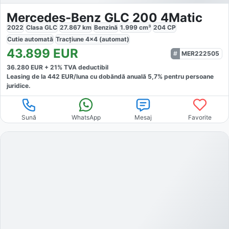
Mercedes-Benz GLC 200 4Matic
2022
Clasa GLC
27.867
km
Benzină
1.999
cm³
204
CP
Cutie
automată
Tracțiune
4x4 (automat)
43.899
EUR
MER222505
36.280
EUR +
21
% TVA deductibil
Leasing de la
442
EUR/luna
cu dobăndă
anuală
5,7
% pentru persoane
juridice.
Sună
WhatsApp
Mesaj
Favorite