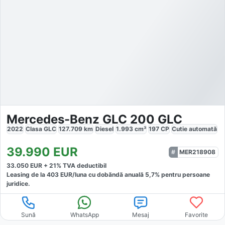
Mercedes-Benz GLC 200 GLC
2022
Clasa GLC
127.709
km
Diesel
1.993
cm³
197
CP
Cutie
automată
39.990
EUR
MER218908
33.050
EUR +
21
% TVA deductibil
Leasing de la
403
EUR/luna
cu dobăndă
anuală
5,7
% pentru persoane
juridice.
Sună
WhatsApp
Mesaj
Favorite