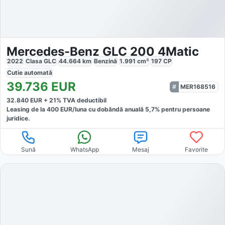
Mercedes-Benz GLC 200 4Matic
2022
Clasa GLC
44.664
km
Benzină
1.991
cm³
197
CP
Cutie
automată
39.736
EUR
MER168516
32.840
EUR +
21
% TVA deductibil
Leasing de la
400
EUR/luna
cu dobăndă
anuală
5,7
% pentru persoane
juridice.
Sună
WhatsApp
Mesaj
Favorite