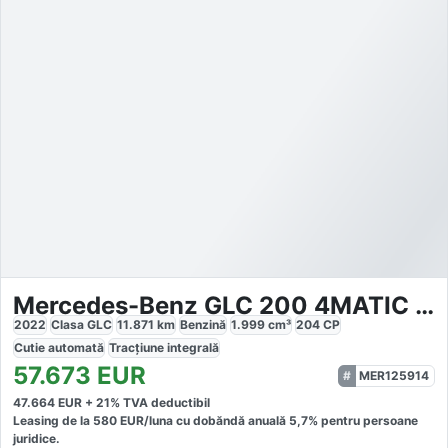
Mercedes-Benz GLC 200 4MATIC Avantgarde
2022
Clasa GLC
11.871
km
Benzină
1.999
cm³
204
CP
Cutie
automată
Tracțiune
integrală
57.673
EUR
MER125914
47.664
EUR +
21
% TVA deductibil
Leasing de la
580
EUR/luna
cu dobăndă
anuală
5,7
% pentru persoane
juridice.