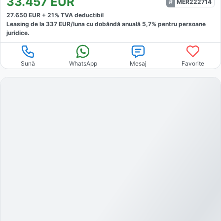
33.457
EUR
MER222714
27.650
EUR +
21
% TVA deductibil
Leasing de la
337
EUR/luna
cu dobăndă
anuală
5,7
% pentru persoane
juridice.
Sună
WhatsApp
Mesaj
Favorite