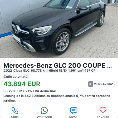
Mercedes-Benz GLC 200 COUPE 48V 4M AMG
2022
Clasa GLC
68.778
km
Hibrid (B/E)
1.991
cm³
197
CP
Cutie
automată
43.894
EUR
MER242842
36.276
EUR +
21
% TVA deductibil
Leasing de la
442
EUR/luna
cu dobăndă
anuală
5,7
% pentru persoane
juridice.
Sună
WhatsApp
Mesaj
Favorite