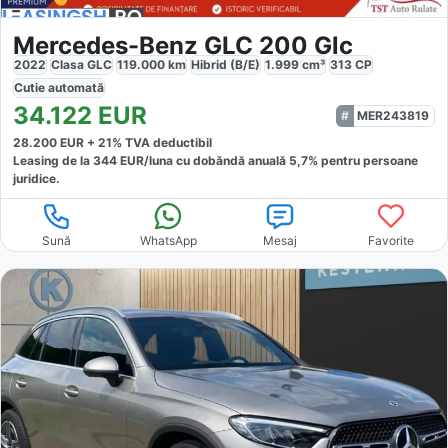
Mercedes-Benz GLC 200 Glc
2022
Clasa GLC
119.000
km
Hibrid (B/E)
1.999
cm³
313
CP
Cutie
automată
34.122
EUR
MER243819
28.200
EUR +
21
% TVA deductibil
Leasing de la
344
EUR/luna
cu dobăndă
anuală
5,7
% pentru persoane
juridice.
Sună
WhatsApp
Mesaj
Favorite