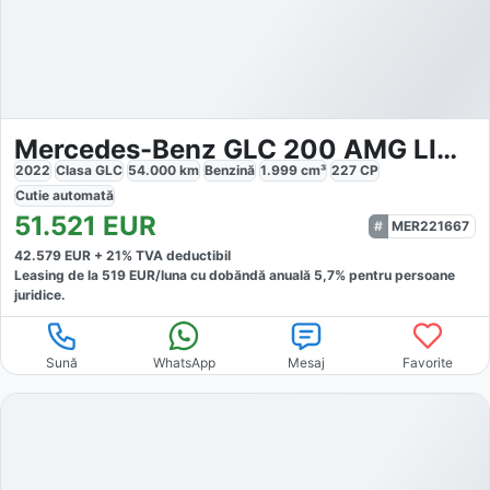
Mercedes-Benz GLC 200 AMG LINE 4MATIC
2022
Clasa GLC
54.000
km
Benzină
1.999
cm³
227
CP
Cutie
automată
51.521
EUR
MER221667
42.579
EUR +
21
% TVA deductibil
Leasing de la
519
EUR/luna
cu dobăndă
anuală
5,7
% pentru persoane
juridice.
Sună
WhatsApp
Mesaj
Favorite