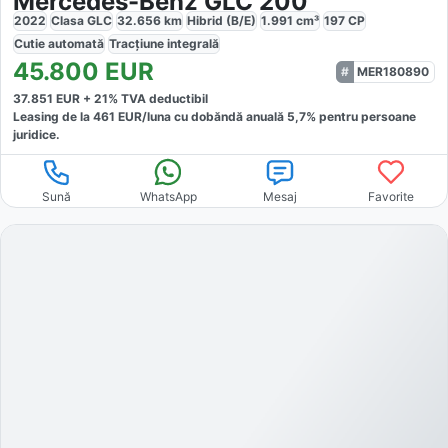
Mercedes-Benz GLC 200
2022
Clasa GLC
32.656
km
Hibrid (B/E)
1.991
cm³
197
CP
Cutie
automată
Tracțiune
integrală
45.800
EUR
MER180890
37.851
EUR +
21
% TVA deductibil
Leasing de la
461
EUR/luna
cu dobăndă
anuală
5,7
% pentru persoane
juridice.
Sună
WhatsApp
Mesaj
Favorite