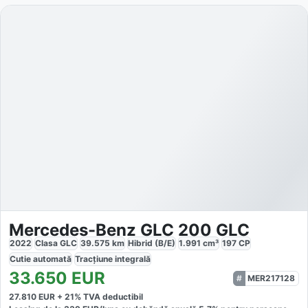
Mercedes-Benz GLC 200 GLC
2022
Clasa GLC
39.575
km
Hibrid (B/E)
1.991
cm³
197
CP
Cutie
automată
Tracțiune
integrală
33.650
EUR
MER217128
27.810
EUR +
21
% TVA deductibil