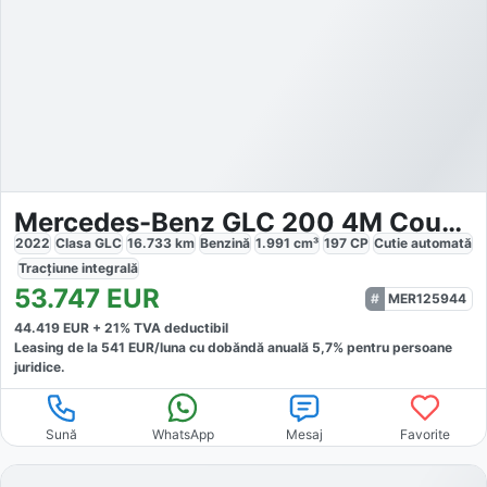
Mercedes-Benz GLC 200 4M Coupé AMG
2022
Clasa GLC
16.733
km
Benzină
1.991
cm³
197
CP
Cutie
automată
Tracțiune
integrală
53.747
EUR
MER125944
44.419
EUR +
21
% TVA deductibil
Leasing de la
541
EUR/luna
cu dobăndă
anuală
5,7
% pentru persoane
juridice.
Sună
WhatsApp
Mesaj
Favorite