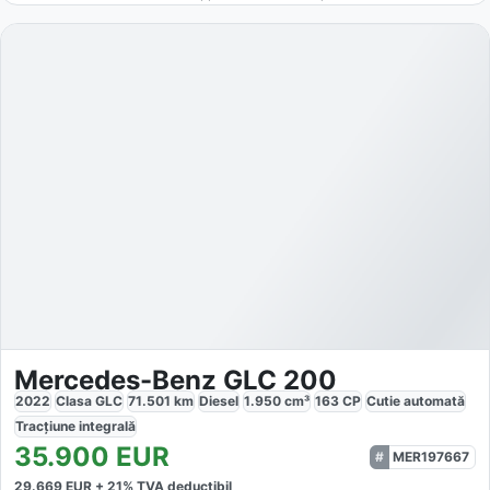
Mercedes-Benz GLC 200
2022
Clasa GLC
71.501
km
Diesel
1.950
cm³
163
CP
Cutie
automată
Tracțiune
integrală
35.900
EUR
MER197667
29.669
EUR +
21
% TVA deductibil