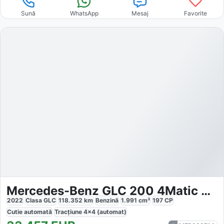
Sună
WhatsApp
Mesaj
Favorite
Mercedes-Benz GLC 200 4Matic AMG Line
2022
Clasa GLC
118.352
km
Benzină
1.991
cm³
197
CP
Cutie
automată
Tracțiune
4x4 (automat)