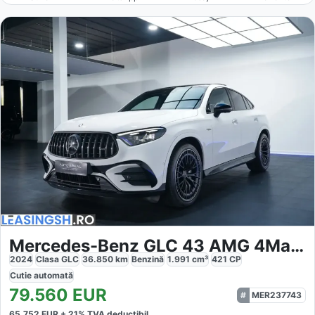
Mercedes-Benz GLC 43 AMG 4Matic Coupé
2024
Clasa GLC
36.850
km
Benzină
1.991
cm³
421
CP
Cutie
automată
79.560
EUR
MER237743
65.752
EUR +
21
% TVA deductibil