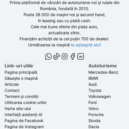
Prima platformă de vânzări de autoturisme noi și rulate din
România, fondată în
2010
.
Peste 28.500 de
mașini noi și second hand,
în leasing sau cu plată cash.
Cele mai bune oferte din piața auto,
actualizate zilnic.
Finanțăm achiziții de la
cel puțin 750 de
dealeri.
Următoarea ta mașină
te așteaptă aici!
Link-uri utile
Autoturisme
Pagina principală
Mercedes-Benz
Găsește o mașină
BMW
Articole
Audi
Contact
Toyota
Termeni și condiții
Volkswagen
Utilizarea cookie-urilor
Ford
Harta site-ului
Volvo
Interfață asistenți AI
Porsche
Pagina de Facebook
Skoda
Pagina de Instagram
Dacia