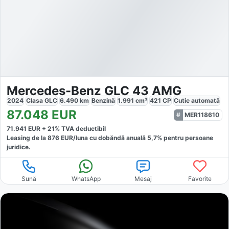
Mercedes-Benz GLC 43 AMG
2024
Clasa GLC
6.490
km
Benzină
1.991
cm³
421
CP
Cutie
automată
87.048
EUR
MER118610
71.941
EUR +
21
% TVA deductibil
Leasing de la
876
EUR/luna
cu dobăndă
anuală
5,7
% pentru persoane
juridice.
Sună
WhatsApp
Mesaj
Favorite