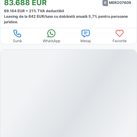
83.688
EUR
MER207609
69.164
EUR +
21
% TVA deductibil
Leasing de la
842
EUR/luna
cu dobăndă
anuală
5,7
% pentru persoane
juridice.
Sună
WhatsApp
Mesaj
Favorite