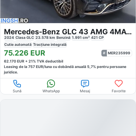
Mercedes-Benz GLC 43 AMG 4MATIC
2024
Clasa GLC
23.578
km
Benzină
1.991
cm³
421
CP
Cutie
automată
Tracțiune
integrală
75.226
EUR
MER235999
62.170
EUR +
21
% TVA deductibil
Leasing de la
757
EUR/luna
cu dobăndă
anuală
5,7
% pentru persoane
juridice.
Sună
WhatsApp
Mesaj
Favorite