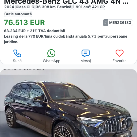
Mercedes-Benz GLC 43 AMG 4N Night Premium 21
2024
Clasa GLC
36.398
km
Benzină
1.991
cm³
421
CP
Cutie
automată
76.513
EUR
MER236183
63.234
EUR +
21
% TVA deductibil
Leasing de la
770
EUR/luna
cu dobăndă
anuală
5,7
% pentru persoane
juridice.
Sună
WhatsApp
Mesaj
Favorite