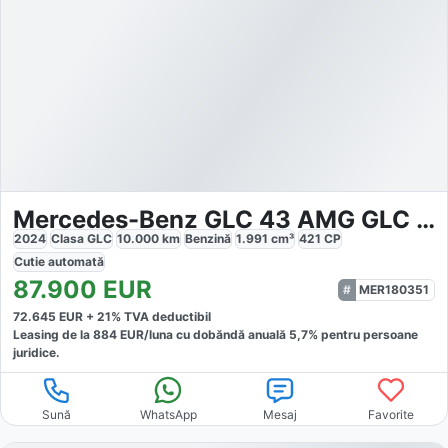
Mercedes-Benz GLC 43 AMG GLC 43 4M Coupé
2024
Clasa GLC
10.000
km
Benzină
1.991
cm³
421
CP
Cutie
automată
87.900
EUR
MER180351
72.645
EUR +
21
% TVA deductibil
Leasing de la
884
EUR/luna
cu dobăndă
anuală
5,7
% pentru persoane
juridice.
Sună
WhatsApp
Mesaj
Favorite