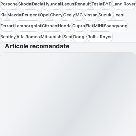
Porsche
Skoda
Dacia
Hyundai
Lexus
Renault
Tesla
BYD
Land Rover
Kia
Mazda
Peugeot
Opel
Chery
Geely
MG
Nissan
Suzuki
Jeep
Ferrari
Lamborghini
Citroën
Honda
Cupra
Fiat
MINI
Ssangyong
Bentley
Alfa Romeo
Mitsubishi
Seat
Dodge
Rolls-Royce
Articole recomandate