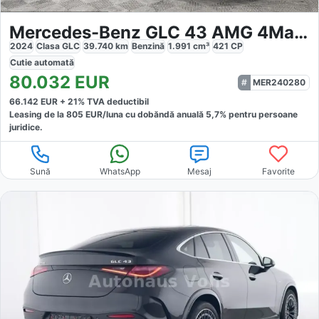
Mercedes-Benz GLC 43 AMG 4Matic Premium Plus Performance
2024
Clasa GLC
39.740
km
Benzină
1.991
cm³
421
CP
Cutie
automată
80.032
EUR
MER240280
66.142
EUR +
21
% TVA deductibil
Leasing de la
805
EUR/luna
cu dobăndă
anuală
5,7
% pentru persoane
juridice.
Sună
WhatsApp
Mesaj
Favorite