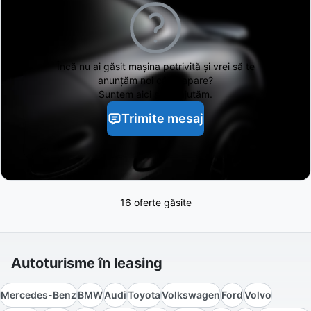
Încă nu ai găsit
mașina potrivită și vrei să te
anunțăm noi când apare?
Suntem aici să te ajutăm.
Trimite mesaj
16 oferte găsite
Autoturisme în leasing
Mercedes-Benz
BMW
Audi
Toyota
Volkswagen
Ford
Volvo