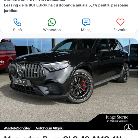
Leasing de la
801
EUR/luna
cu dobăndă
anuală
5,7
% pentru persoane
juridice.
Sună
WhatsApp
Mesaj
Favorite