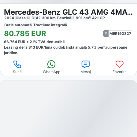
Mercedes-Benz GLC 43 AMG 4MATIC Premium Plus
2024
Clasa GLC
42.300
km
Benzină
1.991
cm³
421
CP
Cutie
automată
Tracțiune
integrală
80.785
EUR
MER192827
66.764
EUR +
21
% TVA deductibil
Leasing de la
813
EUR/luna
cu dobăndă
anuală
5,7
% pentru persoane
juridice.
Sună
WhatsApp
Mesaj
Favorite