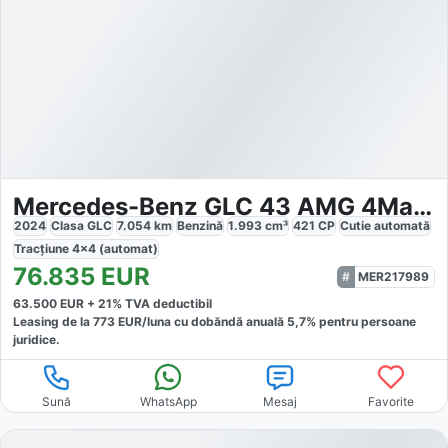
Mercedes-Benz GLC 43 AMG 4Matic
2024
Clasa GLC
7.054
km
Benzină
1.993
cm³
421
CP
Cutie
automată
Tracțiune
4x4 (automat)
76.835
EUR
MER217989
63.500
EUR +
21
% TVA deductibil
Leasing de la
773
EUR/luna
cu dobăndă
anuală
5,7
% pentru persoane
juridice.
Sună
WhatsApp
Mesaj
Favorite