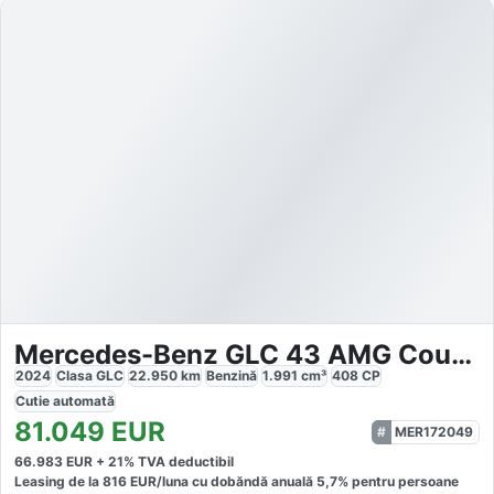
Mercedes-Benz GLC 43 AMG Coupe 4M
2024
Clasa GLC
22.950
km
Benzină
1.991
cm³
408
CP
Cutie
automată
81.049
EUR
MER172049
66.983
EUR +
21
% TVA deductibil
Leasing de la
816
EUR/luna
cu dobăndă
anuală
5,7
% pentru persoane