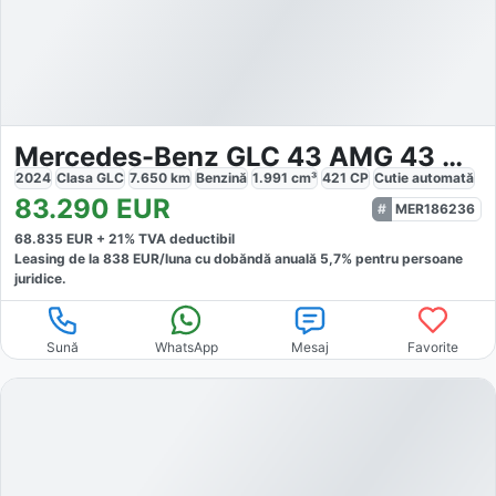
Mercedes-Benz GLC 43 AMG 43 AMG Coupé
2024
Clasa GLC
7.650
km
Benzină
1.991
cm³
421
CP
Cutie
automată
83.290
EUR
MER186236
68.835
EUR +
21
% TVA deductibil
Leasing de la
838
EUR/luna
cu dobăndă
anuală
5,7
% pentru persoane
juridice.
Sună
WhatsApp
Mesaj
Favorite