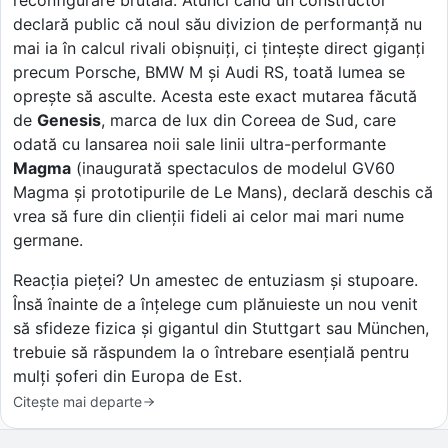
declară public că noul său divizion de performanță nu
mai ia în calcul rivali obișnuiți, ci țintește direct giganți
precum Porsche, BMW M și Audi RS, toată lumea se
oprește să asculte. Acesta este exact mutarea făcută
de
Genesis
, marca de lux din Coreea de Sud, care
odată cu lansarea noii sale linii ultra-performante
Magma
(inaugurată spectaculos de modelul GV60
Magma și prototipurile de Le Mans), declară deschis că
vrea să fure din clienții fideli ai celor mai mari nume
germane.
Reacția pieței? Un amestec de entuziasm și stupoare.
Însă înainte de a înțelege cum plănuieste un nou venit
să sfideze fizica și gigantul din Stuttgart sau München,
trebuie să răspundem la o întrebare esențială pentru
mulți șoferi din Europa de Est.
Citește mai departe