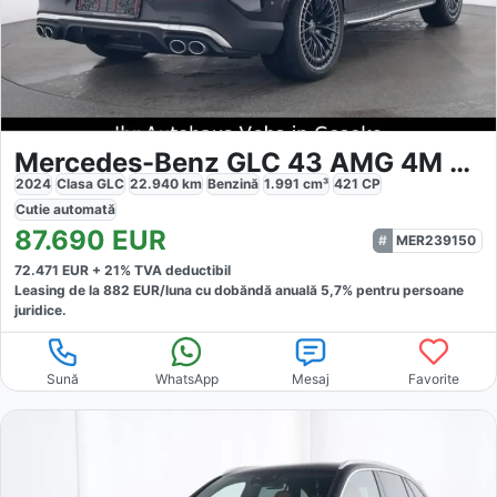
Mercedes-Benz GLC 43 AMG 4M Coupe
2024
Clasa GLC
22.940
km
Benzină
1.991
cm³
421
CP
Cutie
automată
87.690
EUR
MER239150
72.471
EUR +
21
% TVA deductibil
Leasing de la
882
EUR/luna
cu dobăndă
anuală
5,7
% pentru persoane
juridice.
Sună
WhatsApp
Mesaj
Favorite