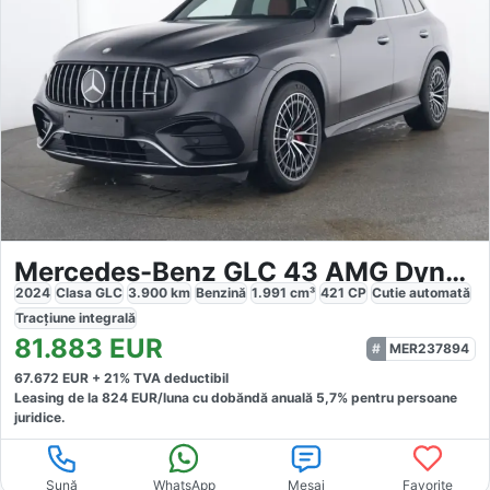
Mercedes-Benz GLC 43 AMG Dynamic
2024
Clasa GLC
3.900
km
Benzină
1.991
cm³
421
CP
Cutie
automată
Tracțiune
integrală
81.883
EUR
MER237894
67.672
EUR +
21
% TVA deductibil
Leasing de la
824
EUR/luna
cu dobăndă
anuală
5,7
% pentru persoane
juridice.
Sună
WhatsApp
Mesaj
Favorite