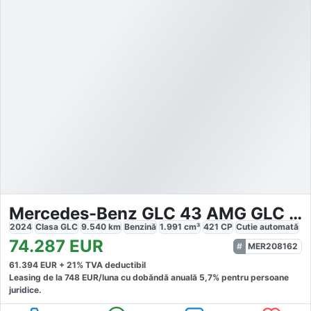
Mercedes-Benz GLC 43 AMG GLC 43
2024
Clasa GLC
9.540
km
Benzină
1.991
cm³
421
CP
Cutie
automată
74.287
EUR
MER208162
61.394
EUR +
21
% TVA deductibil
Leasing de la
748
EUR/luna
cu dobăndă
anuală
5,7
% pentru persoane
juridice.