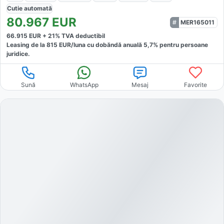
Cutie
automată
80.967
EUR
MER165011
66.915
EUR +
21
% TVA deductibil
Leasing de la
815
EUR/luna
cu dobăndă
anuală
5,7
% pentru persoane
juridice.
Sună
WhatsApp
Mesaj
Favorite