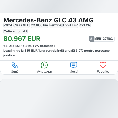
Mercedes-Benz GLC 43 AMG
2024
Clasa GLC
22.800
km
Benzină
1.991
cm³
421
CP
Cutie
automată
80.967
EUR
MER127563
66.915
EUR +
21
% TVA deductibil
Leasing de la
815
EUR/luna
cu dobăndă
anuală
5,7
% pentru persoane
juridice.
Sună
WhatsApp
Mesaj
Favorite