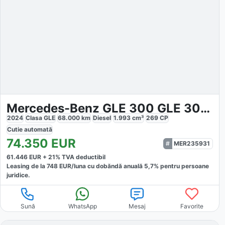
Mercedes-Benz GLE 300 GLE 300d 4MATIC AMG
2024
Clasa GLE
68.000
km
Diesel
1.993
cm³
269
CP
Cutie
automată
74.350
EUR
MER235931
61.446
EUR +
21
% TVA deductibil
Leasing de la
748
EUR/luna
cu dobăndă
anuală
5,7
% pentru persoane
juridice.
Sună
WhatsApp
Mesaj
Favorite