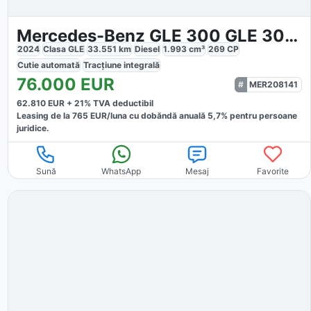
Mercedes-Benz GLE 300 GLE 300d 4Matic
2024
Clasa GLE
33.551
km
Diesel
1.993
cm³
269
CP
Cutie
automată
Tracțiune
integrală
76.000
EUR
MER208141
62.810
EUR +
21
% TVA deductibil
Leasing de la
765
EUR/luna
cu dobăndă
anuală
5,7
% pentru persoane
juridice.
Sună
WhatsApp
Mesaj
Favorite