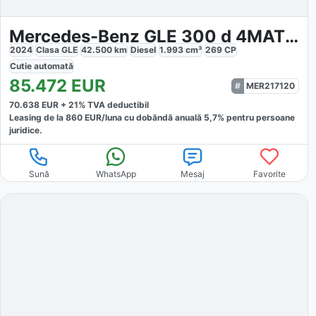
Mercedes-Benz GLE 300 d 4MATIC AMG
2024
Clasa GLE
42.500
km
Diesel
1.993
cm³
269
CP
Cutie
automată
85.472
EUR
MER217120
70.638
EUR +
21
% TVA deductibil
Leasing de la
860
EUR/luna
cu dobăndă
anuală
5,7
% pentru persoane
juridice.
Sună
WhatsApp
Mesaj
Favorite