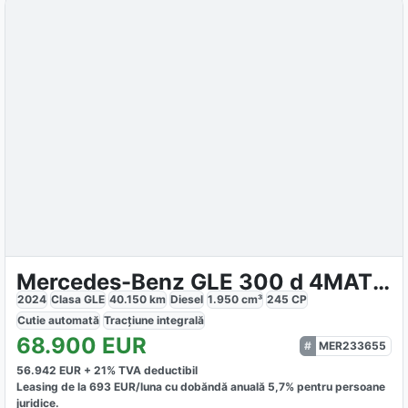
Mercedes-Benz GLE 300 d 4MATIC AMG
2024
Clasa GLE
40.150
km
Diesel
1.950
cm³
245
CP
Cutie
automată
Tracțiune
integrală
68.900
EUR
MER233655
56.942
EUR +
21
% TVA deductibil
Leasing de la
693
EUR/luna
cu dobăndă
anuală
5,7
% pentru persoane
juridice.