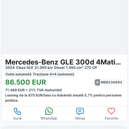
Mercedes-Benz GLE 300d 4Matic AMG Line
2024
Clasa GLE
21.005
km
Diesel
1.993
cm³
272
CP
Cutie
automată
Tracțiune
4x4 (automat)
86.500
EUR
MER235643
71.488
EUR +
21
% TVA deductibil
Leasing de la
870
EUR/luna
cu dobăndă
anuală
5,7
% pentru persoane
juridice.
Sună
WhatsApp
Mesaj
Favorite