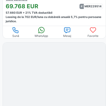
69.768
EUR
MER229514
57.660
EUR +
21
% TVA deductibil
Leasing de la
702
EUR/luna
cu dobăndă
anuală
5,7
% pentru persoane
juridice.
Sună
WhatsApp
Mesaj
Favorite