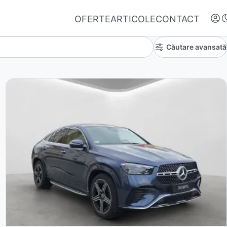
OFERTE
ARTICOLE
CONTACT
Căutare avansată
Autentifică-te
Nu ai oferte favorite