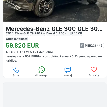
Mercedes-Benz GLE 300 GLE 300d 4Matic AMG
2024
Clasa GLE
79.780
km
Diesel
1.950
cm³
245
CP
Cutie
automată
59.820
EUR
MER236449
49.438
EUR +
21
% TVA deductibil
Leasing de la
602
EUR/luna
cu dobăndă
anuală
5,7
% pentru persoane
juridice.
Sună
WhatsApp
Mesaj
Favorite