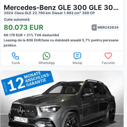
Mercedes-Benz GLE 300 GLE 300d 4M Coupe AMG
2024
Clasa GLE
22.790
km
Diesel
1.993
cm³
269
CP
Cutie
automată
80.073
EUR
MER243834
66.176
EUR +
21
% TVA deductibil
Leasing de la
806
EUR/luna
cu dobăndă
anuală
5,7
% pentru persoane
juridice.
Sună
WhatsApp
Mesaj
Favorite