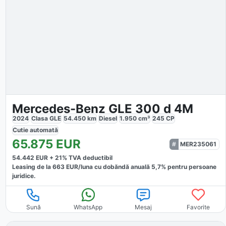
Mercedes-Benz GLE 300 d 4M
2024
Clasa GLE
54.450
km
Diesel
1.950
cm³
245
CP
Cutie
automată
65.875
EUR
MER235061
54.442
EUR +
21
% TVA deductibil
Leasing de la
663
EUR/luna
cu dobăndă
anuală
5,7
% pentru persoane
juridice.
Sună
WhatsApp
Mesaj
Favorite