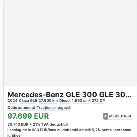
Mercedes-Benz GLE 300 GLE 300d 4MATIC AMG Line
2024
Clasa GLE
27.500
km
Diesel
1.993
cm³
272
CP
Cutie
automată
Tracțiune
integrală
97.699
EUR
MER231684
80.743
EUR +
21
% TVA deductibil
Leasing de la
983
EUR/luna
cu dobăndă
anuală
5,7
% pentru persoane
juridice.