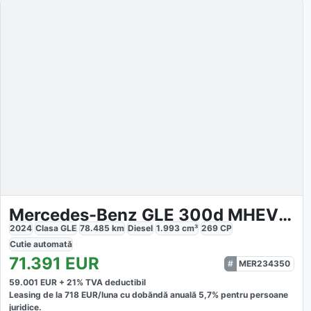
Mercedes-Benz GLE 300d MHEV 4Matic
2024
Clasa GLE
78.485
km
Diesel
1.993
cm³
269
CP
Cutie
automată
71.391
EUR
MER234350
59.001
EUR +
21
% TVA deductibil
Leasing de la
718
EUR/luna
cu dobăndă
anuală
5,7
% pentru persoane
juridice.