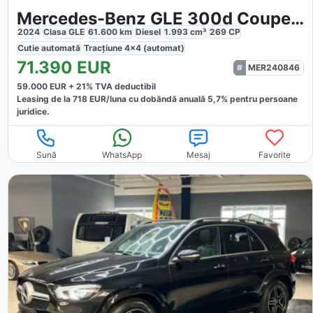
Mercedes-Benz GLE 300d Coupe 4Matic AMG Line
2024
Clasa GLE
61.600
km
Diesel
1.993
cm³
269
CP
Cutie
automată
Tracțiune
4x4 (automat)
71.390
EUR
MER240846
59.000
EUR +
21
% TVA deductibil
Leasing de la
718
EUR/luna
cu dobăndă
anuală
5,7
% pentru persoane
juridice.
Sună
WhatsApp
Mesaj
Favorite