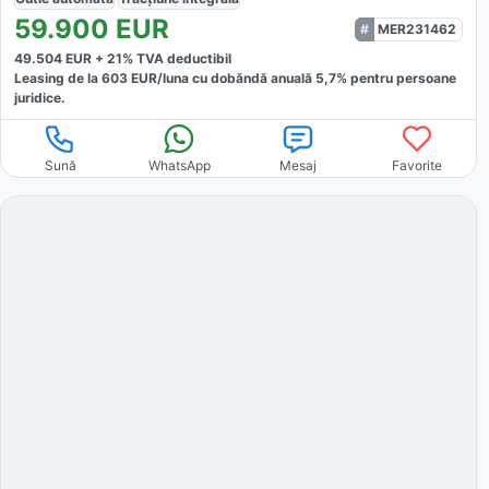
59.900
EUR
MER231462
49.504
EUR +
21
% TVA deductibil
Leasing de la
603
EUR/luna
cu dobăndă
anuală
5,7
% pentru persoane
juridice.
Sună
WhatsApp
Mesaj
Favorite