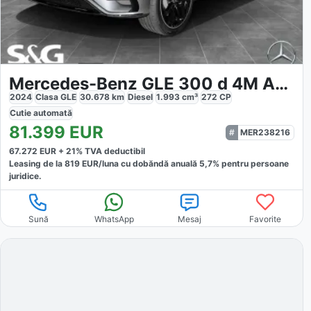
Mercedes-Benz GLE 300 d 4M AMG
2024
Clasa GLE
30.678
km
Diesel
1.993
cm³
272
CP
Cutie
automată
81.399
EUR
MER238216
67.272
EUR +
21
% TVA deductibil
Leasing de la
819
EUR/luna
cu dobăndă
anuală
5,7
% pentru persoane
juridice.
Sună
WhatsApp
Mesaj
Favorite