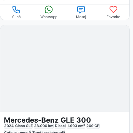
Sună
WhatsApp
Mesaj
Favorite
Mercedes-Benz GLE 300
2024
Clasa GLE
28.000
km
Diesel
1.993
cm³
269
CP
Cutie
automată
Tracțiune
integrală