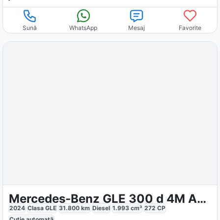
Sună
WhatsApp
Mesaj
Favorite
Mercedes-Benz GLE 300 d 4M AMG Night
2024
Clasa GLE
31.800
km
Diesel
1.993
cm³
272
CP
Cutie
automată