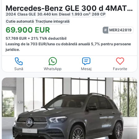
Mercedes-Benz GLE 300 d 4MATIC
2024
Clasa GLE
30.440
km
Diesel
1.993
cm³
269
CP
Cutie
automată
Tracțiune
integrală
69.900
EUR
MER242819
57.769
EUR +
21
% TVA deductibil
Leasing de la
703
EUR/luna
cu dobăndă
anuală
5,7
% pentru persoane
juridice.
Sună
WhatsApp
Mesaj
Favorite