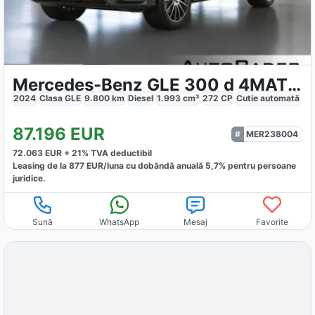
Mercedes-Benz GLE 300 d 4MATIC AMG
2024
Clasa GLE
9.800
km
Diesel
1.993
cm³
272
CP
Cutie
automată
87.196
EUR
MER238004
72.063
EUR +
21
% TVA deductibil
Leasing de la
877
EUR/luna
cu dobăndă
anuală
5,7
% pentru persoane
juridice.
Sună
WhatsApp
Mesaj
Favorite