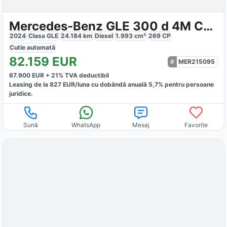
Mercedes-Benz GLE 300 d 4M Coupé AMG
2024
Clasa GLE
24.184
km
Diesel
1.993
cm³
269
CP
Cutie
automată
82.159
EUR
MER215095
67.900
EUR +
21
% TVA deductibil
Leasing de la
827
EUR/luna
cu dobăndă
anuală
5,7
% pentru persoane
juridice.
Sună
WhatsApp
Mesaj
Favorite