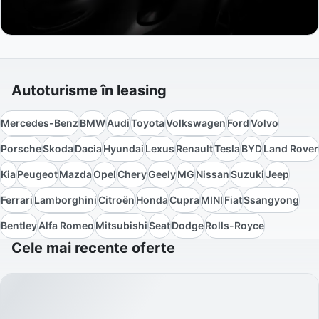
Autoturisme în leasing
Mercedes-Benz
BMW
Audi
Toyota
Volkswagen
Ford
Volvo
Porsche
Skoda
Dacia
Hyundai
Lexus
Renault
Tesla
BYD
Land Rover
Kia
Peugeot
Mazda
Opel
Chery
Geely
MG
Nissan
Suzuki
Jeep
Ferrari
Lamborghini
Citroën
Honda
Cupra
MINI
Fiat
Ssangyong
Bentley
Alfa Romeo
Mitsubishi
Seat
Dodge
Rolls-Royce
Cele mai recente oferte