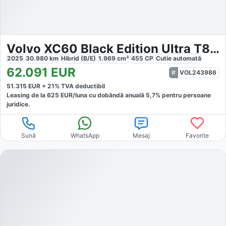
Volvo XC60 Black Edition Ultra T8 AWD
2025
30.980
km
Hibrid (B/E)
1.969
cm³
455
CP
Cutie
automată
62.091
EUR
VOL243986
51.315
EUR +
21
% TVA deductibil
Leasing de la
625
EUR/luna
cu dobăndă
anuală
5,7
% pentru persoane
juridice.
Sună
WhatsApp
Mesaj
Favorite