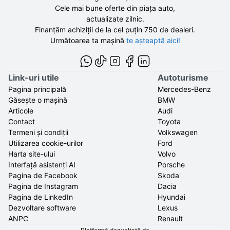
Cele mai bune oferte din piața auto,
actualizate zilnic.
Finanțăm achiziții de la
cel puțin 750 de
dealeri.
Următoarea ta mașină
te așteaptă aici!
Link-uri utile
Autoturisme
Pagina principală
Mercedes-Benz
Găsește o mașină
BMW
Articole
Audi
Contact
Toyota
Termeni și condiții
Volkswagen
Utilizarea cookie-urilor
Ford
Harta site-ului
Volvo
Interfață asistenți AI
Porsche
Pagina de Facebook
Skoda
Pagina de Instagram
Dacia
Pagina de LinkedIn
Hyundai
Dezvoltare software
Lexus
ANPC
Renault