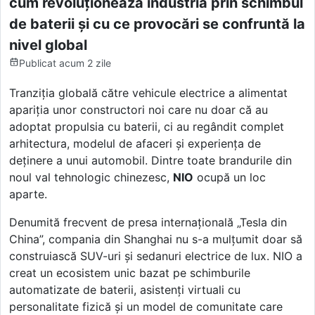
cum revoluționează industria prin schimbul
de baterii și cu ce provocări se confruntă la
nivel global
Publicat
acum 2 zile
Tranziția globală către vehicule electrice a alimentat
apariția unor constructori noi care nu doar că au
adoptat propulsia cu baterii, ci au regândit complet
arhitectura, modelul de afaceri și experiența de
deținere a unui automobil. Dintre toate brandurile din
noul val tehnologic chinezesc,
NIO
ocupă un loc
aparte.
Denumită frecvent de presa internațională „Tesla din
China”, compania din Shanghai nu s-a mulțumit doar să
construiască SUV-uri și sedanuri electrice de lux. NIO a
creat un ecosistem unic bazat pe schimburile
automatizate de baterii, asistenți virtuali cu
personalitate fizică și un model de comunitate care