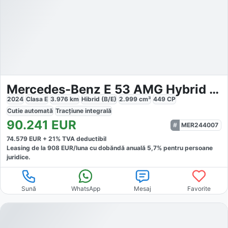
Mercedes-Benz E 53 AMG Hybrid 4M PREMIUM
2024
Clasa E
3.976
km
Hibrid (B/E)
2.999
cm³
449
CP
Cutie
automată
Tracțiune
integrală
90.241
EUR
MER244007
74.579
EUR +
21
% TVA deductibil
Leasing de la
908
EUR/luna
cu dobăndă
anuală
5,7
% pentru persoane
juridice.
Sună
WhatsApp
Mesaj
Favorite