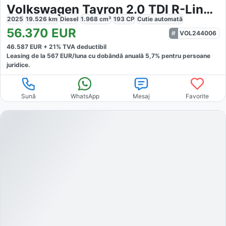
Volkswagen Tayron 2.0 TDI R-Line 4x4
2025
19.526
km
Diesel
1.968
cm³
193
CP
Cutie
automată
56.370
EUR
VOL244006
46.587
EUR +
21
% TVA deductibil
Leasing de la
567
EUR/luna
cu dobăndă
anuală
5,7
% pentru persoane
juridice.
Sună
WhatsApp
Mesaj
Favorite