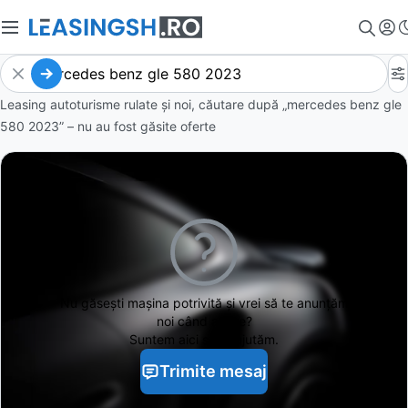
Leasing autoturisme rulate și noi, căutare după „mercedes benz gle
580 2023” – nu au fost găsite oferte
Nu găsești
mașina potrivită și vrei să te anunțăm
noi când apare?
Suntem aici să te ajutăm.
Trimite mesaj