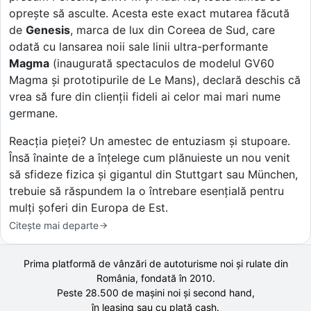
oprește să asculte. Acesta este exact mutarea făcută
de
Genesis
, marca de lux din Coreea de Sud, care
odată cu lansarea noii sale linii ultra-performante
Magma
(inaugurată spectaculos de modelul GV60
Magma și prototipurile de Le Mans), declară deschis că
vrea să fure din clienții fideli ai celor mai mari nume
germane.
Reacția pieței? Un amestec de entuziasm și stupoare.
Însă înainte de a înțelege cum plănuieste un nou venit
să sfideze fizica și gigantul din Stuttgart sau München,
trebuie să răspundem la o întrebare esențială pentru
mulți șoferi din Europa de Est.
Citește mai departe
Prima platformă de vânzări de autoturisme noi și rulate din
România, fondată în
2010
.
Peste 28.500 de
mașini noi și second hand,
în leasing sau cu plată cash.