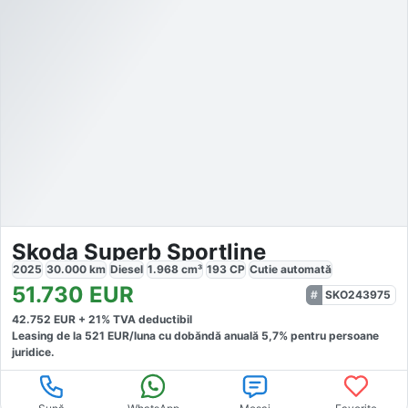
Skoda Superb Sportline
2025
30.000
km
Diesel
1.968
cm³
193
CP
Cutie
automată
51.730
EUR
SKO243975
42.752
EUR +
21
% TVA deductibil
Leasing de la
521
EUR/luna
cu dobăndă
anuală
5,7
% pentru persoane
juridice.