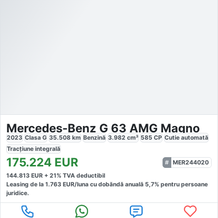
Mercedes-Benz G 63 AMG Magno
2023
Clasa G
35.508
km
Benzină
3.982
cm³
585
CP
Cutie
automată
Tracțiune
integrală
175.224
EUR
MER244020
144.813
EUR +
21
% TVA deductibil
Leasing de la
1.763
EUR/luna
cu dobăndă
anuală
5,7
% pentru persoane
juridice.