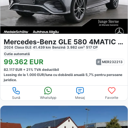
Mercedes-Benz GLE 580 4MATIC AMG
2024
Clasa GLE
41.439
km
Benzină
3.982
cm³
517
CP
Cutie
automată
99.362
EUR
MER232213
82.117
EUR +
21
% TVA deductibil
Leasing de la
1.000
EUR/luna
cu dobăndă
anuală
5,7
% pentru persoane
juridice.
Sună
WhatsApp
Mesaj
Favorite