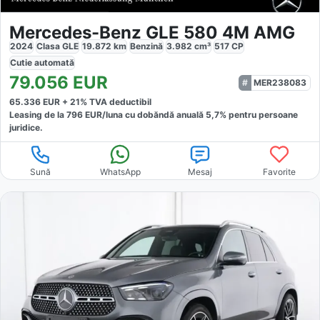
Mercedes-Benz GLE 580 4M AMG
2024
Clasa GLE
19.872
km
Benzină
3.982
cm³
517
CP
Cutie
automată
79.056
EUR
MER238083
65.336
EUR +
21
% TVA deductibil
Leasing de la
796
EUR/luna
cu dobăndă
anuală
5,7
% pentru persoane
juridice.
Sună
WhatsApp
Mesaj
Favorite