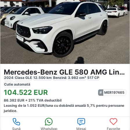
Mercedes-Benz GLE 580 AMG Line Premium Night
2024
Clasa GLE
12.500
km
Benzină
3.982
cm³
517
CP
Cutie
automată
104.522
EUR
MER197465
86.382
EUR +
21
% TVA deductibil
Leasing de la
1.052
EUR/luna
cu dobăndă
anuală
5,7
% pentru persoane
juridice.
Sună
WhatsApp
Mesaj
Favorite