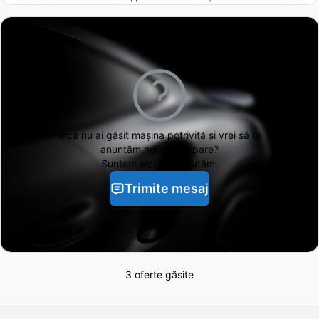
Încă nu ai găsit
mașina potrivită și vrei să te
anunțăm noi când apare?
Suntem aici să te ajutăm.
Trimite mesaj
3 oferte găsite