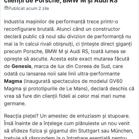
clienții de Porsche, BMW M și Audi RS
Publicat
acum 2 zile
Industria mașinilor de performanță trece printr-o
reconfigurare brutală. Atunci când un constructor
declară public că noul său divizion de performanță nu
mai ia în calcul rivali obișnuiți, ci țintește direct giganți
precum Porsche, BMW M și Audi RS, toată lumea se
oprește să asculte. Acesta este exact mutarea făcută
de
Genesis
, marca de lux din Coreea de Sud, care
odată cu lansarea noii sale linii ultra-performante
Magma
(inaugurată spectaculos de modelul GV60
Magma și prototipurile de Le Mans), declară deschis că
vrea să fure din clienții fideli ai celor mai mari nume
germane.
Reacția pieței? Un amestec de entuziasm și stupoare.
Însă înainte de a înțelege cum plănuieste un nou venit
să sfideze fizica și gigantul din Stuttgart sau München,
trebuie să răspundem la o întrebare esențială pentru