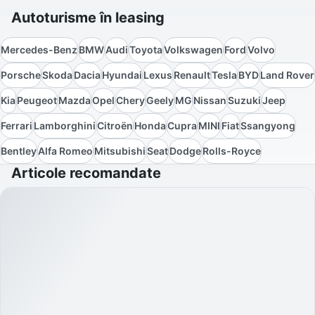
Autoturisme în leasing
Mercedes-Benz
BMW
Audi
Toyota
Volkswagen
Ford
Volvo
Porsche
Skoda
Dacia
Hyundai
Lexus
Renault
Tesla
BYD
Land Rover
Kia
Peugeot
Mazda
Opel
Chery
Geely
MG
Nissan
Suzuki
Jeep
Ferrari
Lamborghini
Citroën
Honda
Cupra
MINI
Fiat
Ssangyong
Bentley
Alfa Romeo
Mitsubishi
Seat
Dodge
Rolls-Royce
Articole recomandate