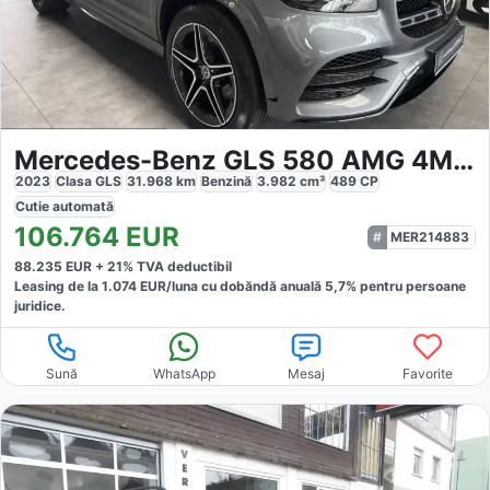
Mercedes-Benz GLS 580 AMG 4MATIC
2023
Clasa GLS
31.968
km
Benzină
3.982
cm³
489
CP
Cutie
automată
106.764
EUR
MER214883
88.235
EUR +
21
% TVA deductibil
Leasing de la
1.074
EUR/luna
cu dobăndă
anuală
5,7
% pentru persoane
juridice.
Sună
WhatsApp
Mesaj
Favorite