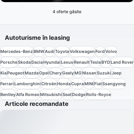
4 oferte găsite
Autoturisme în leasing
Mercedes-Benz
BMW
Audi
Toyota
Volkswagen
Ford
Volvo
Porsche
Skoda
Dacia
Hyundai
Lexus
Renault
Tesla
BYD
Land Rover
Kia
Peugeot
Mazda
Opel
Chery
Geely
MG
Nissan
Suzuki
Jeep
Ferrari
Lamborghini
Citroën
Honda
Cupra
MINI
Fiat
Ssangyong
Bentley
Alfa Romeo
Mitsubishi
Seat
Dodge
Rolls-Royce
Articole recomandate