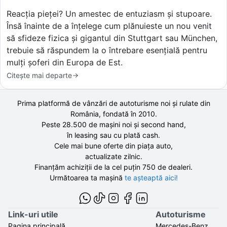
Reacția pieței? Un amestec de entuziasm și stupoare.
Însă înainte de a înțelege cum plănuieste un nou venit
să sfideze fizica și gigantul din Stuttgart sau München,
trebuie să răspundem la o întrebare esențială pentru
mulți șoferi din Europa de Est.
Citește mai departe
Prima platformă de vânzări de autoturisme noi și rulate din
România, fondată în
2010
.
Peste 28.500 de
mașini noi și second hand,
în leasing sau cu plată cash.
Cele mai bune oferte din piața auto,
actualizate zilnic.
Finanțăm achiziții de la
cel puțin 750 de
dealeri.
Următoarea ta mașină
te așteaptă aici!
Link-uri utile
Autoturisme
Pagina principală
Mercedes-Benz