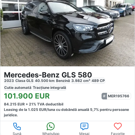
Mercedes-Benz GLS 580
2023
Clasa GLS
40.500
km
Benzină
3.982
cm³
489
CP
Cutie
automată
Tracțiune
integrală
101.900
EUR
MER195766
84.215
EUR +
21
% TVA deductibil
Leasing de la
1.025
EUR/luna
cu dobăndă
anuală
5,7
% pentru persoane
juridice.
Sună
WhatsApp
Mesaj
Favorite