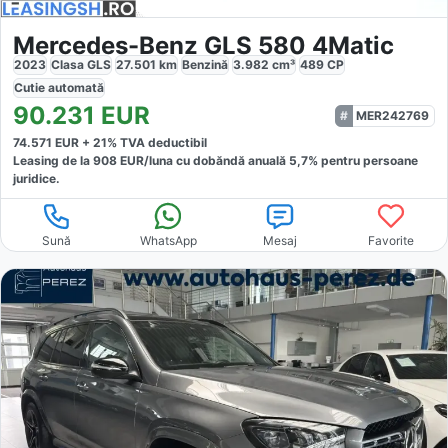
Mercedes-Benz GLS 580 4Matic
2023
Clasa GLS
27.501
km
Benzină
3.982
cm³
489
CP
Cutie
automată
90.231
EUR
MER242769
74.571
EUR +
21
% TVA deductibil
Leasing de la
908
EUR/luna
cu dobăndă
anuală
5,7
% pentru persoane
juridice.
Sună
WhatsApp
Mesaj
Favorite