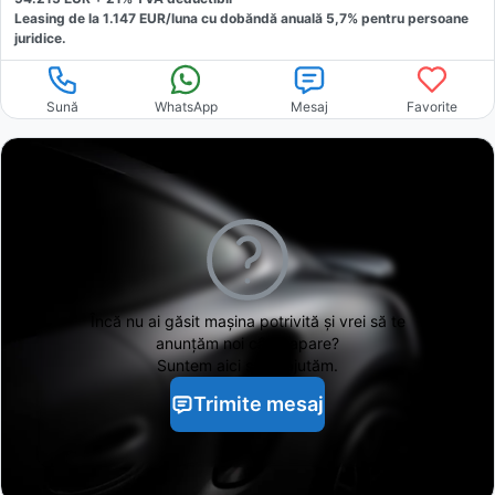
Leasing de la
1.147
EUR/luna
cu dobăndă
anuală
5,7
% pentru persoane
juridice.
Sună
WhatsApp
Mesaj
Favorite
Încă nu ai găsit
mașina potrivită și vrei să te
anunțăm noi când apare?
Suntem aici să te ajutăm.
Trimite mesaj