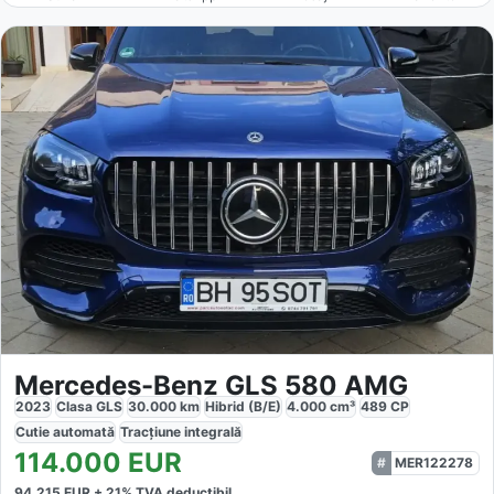
Mercedes-Benz GLS 580 AMG
2023
Clasa GLS
30.000
km
Hibrid (B/E)
4.000
cm³
489
CP
Cutie
automată
Tracțiune
integrală
114.000
EUR
MER122278
94.215
EUR +
21
% TVA deductibil