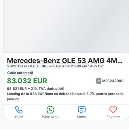
Mercedes-Benz GLE 53 AMG 4Matic Coupe Night Pano
2023
Clasa GLE
75.963
km
Benzină
2.999
cm³
435
CP
Cutie
automată
83.032
EUR
MER243990
68.621
EUR +
21
% TVA deductibil
Leasing de la
836
EUR/luna
cu dobăndă
anuală
5,7
% pentru persoane
juridice.
Sună
WhatsApp
Mesaj
Favorite