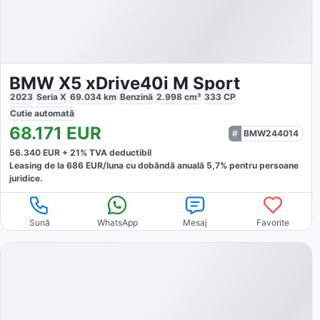
BMW X5 xDrive40i M Sport
2023
Seria X
69.034
km
Benzină
2.998
cm³
333
CP
Cutie
automată
68.171
EUR
BMW244014
56.340
EUR +
21
% TVA deductibil
Leasing de la
686
EUR/luna
cu dobăndă
anuală
5,7
% pentru persoane
juridice.
Sună
WhatsApp
Mesaj
Favorite