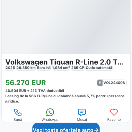
Volkswagen Tiguan R-Line 2.0 TSI 4Motion
2025
29.850
km
Benzină
1.984
cm³
265
CP
Cutie
automată
56.270
EUR
VOL244008
46.504
EUR +
21
% TVA deductibil
Leasing de la
566
EUR/luna
cu dobăndă
anuală
5,7
% pentru persoane
juridice.
Sună
WhatsApp
Mesaj
Favorite
Vezi toate ofertele auto