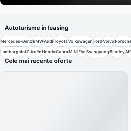
Autoturisme în leasing
Mercedes-Benz
BMW
Audi
Toyota
Volkswagen
Ford
Volvo
Porsch
Lamborghini
Citroën
Honda
Cupra
MINI
Fiat
Ssangyong
Bentley
Al
Cele mai recente oferte