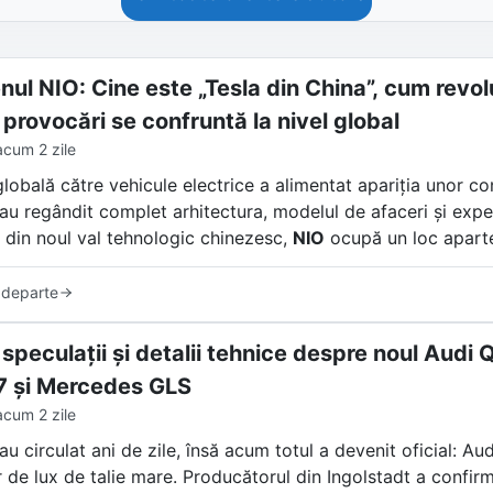
ul NIO: Cine este „Tesla din China”, cum revolu
 provocări se confruntă la nivel global
acum 2 zile
globală către vehicule electrice a alimentat apariția unor c
i au regândit complet arhitectura, modelul de afaceri și exp
 din noul val tehnologic chinezesc,
NIO
ocupă un loc apart
frecvent de presa internațională „Tesla din China”, compan
 departe
 sedanuri electrice de lux. NIO a creat un ecosistem unic ba
u personalitate fizică și un model de comunitate care transc
 speculații și detalii tehnice despre noul Aud
 și Mercedes GLS
acum 2 zile
au circulat ani de zile, însă acum totul a devenit oficial: Au
 de lux de talie mare. Producătorul din Ingolstadt a confirma