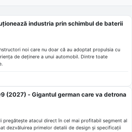
ționează industria prin schimbul de baterii
onstructori noi care nu doar că au adoptat propulsia cu
eriența de deținere a unui automobil. Dintre toate
e.
ia din Shanghai nu s-a mulțumit doar să construiască
zat pe schimburile automatizate de baterii, asistenți
ende industria auto tradițională.
i Q9 (2027) - Gigantul german care va detrona
di pregătește atacul direct în cel mai profitabil segment al
t dezvăluirea primelor detalii de design și specificații