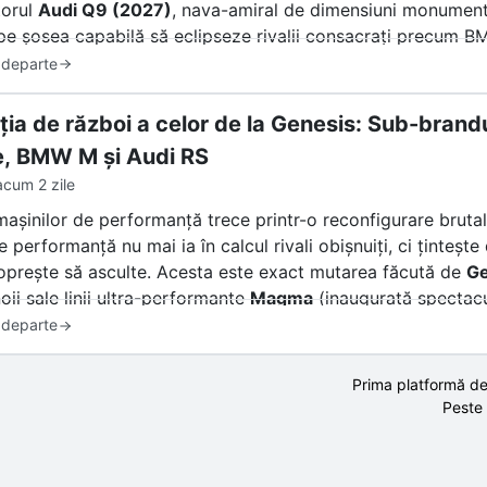
torul
Audi Q9 (2027)
, nava-amiral de dimensiuni monumenta
pe șosea capabilă să eclipseze rivalii consacrați precum 
 departe
ția de război a celor de la Genesis: Sub-brandu
, BMW M și Audi RS
acum 2 zile
mașinilor de performanță trece printr-o reconfigurare bruta
e performanță nu mai ia în calcul rivali obișnuiți, ci ținte
oprește să asculte. Acesta este exact mutarea făcută de
Ge
oii sale linii ultra-performante
Magma
(inaugurată spectac
lară deschis că vrea să fure din clienții fideli ai celor ma
 departe
eței? Un amestec de entuziasm și stupoare. Însă înainte de 
Prima platformă de
l din Stuttgart sau München, trebuie să răspundem la o într
Peste