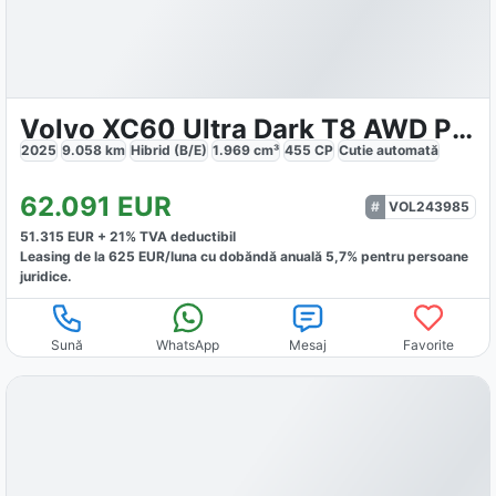
Volvo XC60 Ultra Dark T8 AWD Plug-in
2025
9.058
km
Hibrid (B/E)
1.969
cm³
455
CP
Cutie
automată
62.091
EUR
VOL243985
51.315
EUR +
21
% TVA deductibil
Leasing de la
625
EUR/luna
cu dobăndă
anuală
5,7
% pentru persoane
juridice.
Sună
WhatsApp
Mesaj
Favorite