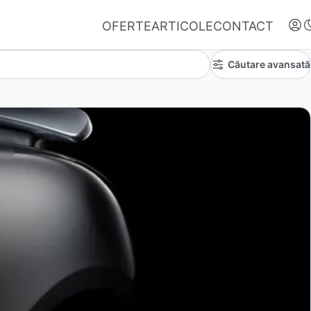
OFERTE
ARTICOLE
CONTACT
Căutare avansată
Autentifică-te
Nu ai oferte favorite