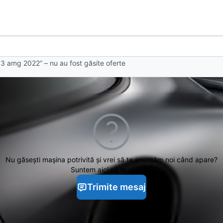
3 amg 2022” – nu au fost găsite oferte
Nu găsești
mașina potrivită și vrei să te anunțăm noi când apare?
Suntem aici să te ajutăm.
Trimite mesaj