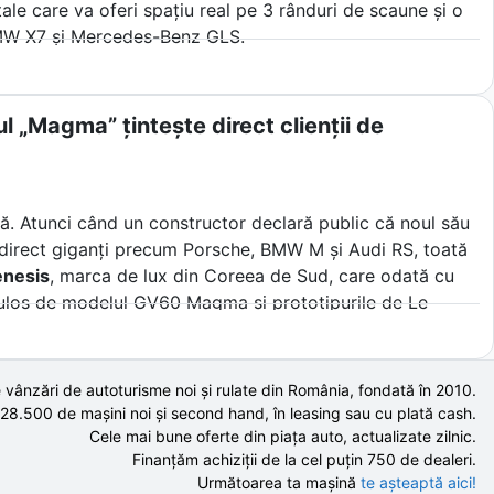
le care va oferi spațiu real pe 3 rânduri de scaune și o
BMW X7 și Mercedes-Benz GLS.
l „Magma” țintește direct clienții de
lă. Atunci când un constructor declară public că noul său
ște direct giganți precum Porsche, BMW M și Audi RS, toată
nesis
, marca de lux din Coreea de Sud, care odată cu
ulos de modelul GV60 Magma și prototipurile de Le
i mari nume germane.
a înțelege cum plănuieste un nou venit să sfideze fizica
 vânzări de autoturisme noi și rulate din România, fondată în
2010
.
ebare esențială pentru mulți șoferi din Europa de Est.
 28.500 de
mașini noi și second hand,
în leasing sau cu plată cash.
Cele mai bune oferte din piața auto,
actualizate zilnic.
Finanțăm achiziții de la
cel puțin 750 de
dealeri.
Următoarea ta mașină
te așteaptă aici!