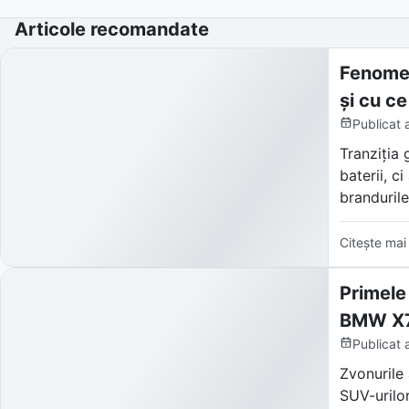
Articole recomandate
Fenomen
și cu ce
Publicat
Tranziția 
baterii, c
brandurile
Denumită 
Citește mai
SUV-uri și
virtuali c
Primele
BMW X7
Publicat
Zvonurile 
SUV-urilor