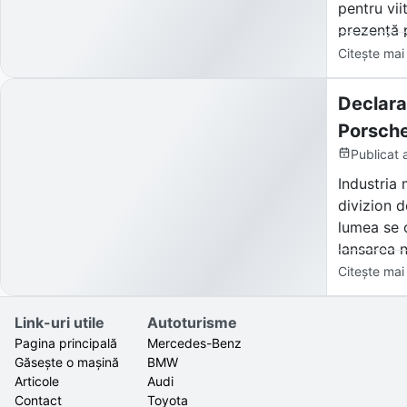
pentru vii
prezență 
Citește mai
Declara
Porsche
Publicat
Industria 
divizion d
lumea se 
lansarea n
Mans), dec
Citește mai
Reacția pi
Link-uri utile
Autoturisme
și gigantu
Pagina principală
Mercedes-Benz
Găsește o mașină
BMW
Articole
Audi
Contact
Toyota