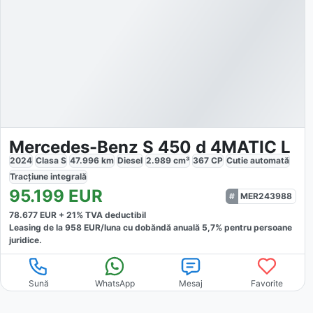
Mercedes-Benz S 450 d 4MATIC L
2024
Clasa S
47.996
km
Diesel
2.989
cm³
367
CP
Cutie
automată
Tracțiune
integrală
95.199
EUR
MER243988
78.677
EUR +
21
% TVA deductibil
Leasing de la
958
EUR/luna
cu dobăndă
anuală
5,7
% pentru persoane
juridice.
Sună
WhatsApp
Mesaj
Favorite