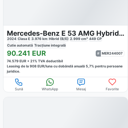
Mercedes-Benz E 53 AMG Hybrid 4M PREMIUM
2024
Clasa E
3.976
km
Hibrid (B/E)
2.999
cm³
449
CP
Cutie
automată
Tracțiune
integrală
90.241
EUR
MER244007
74.579
EUR +
21
% TVA deductibil
Leasing de la
908
EUR/luna
cu dobăndă
anuală
5,7
% pentru persoane
juridice.
Sună
WhatsApp
Mesaj
Favorite