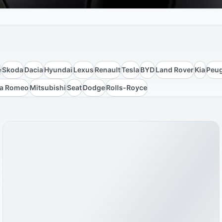
e
Skoda
Dacia
Hyundai
Lexus
Renault
Tesla
BYD
Land Rover
Kia
Peu
fa Romeo
Mitsubishi
Seat
Dodge
Rolls-Royce