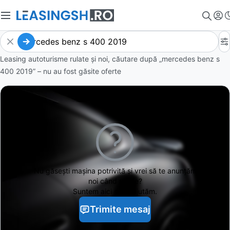
Leasing autoturisme rulate și noi, căutare după „mercedes benz s
400 2019” – nu au fost găsite oferte
Nu găsești
mașina potrivită și vrei să te anunțăm
noi când apare?
Suntem aici să te ajutăm.
Trimite mesaj