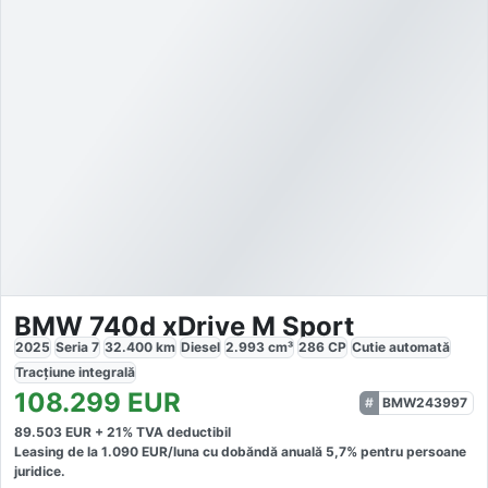
BMW 740d xDrive M Sport
2025
Seria 7
32.400
km
Diesel
2.993
cm³
286
CP
Cutie
automată
Tracțiune
integrală
108.299
EUR
BMW243997
89.503
EUR +
21
% TVA deductibil
Leasing de la
1.090
EUR/luna
cu dobăndă
anuală
5,7
% pentru persoane
juridice.