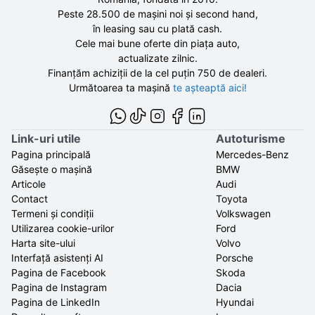
Peste 28.500 de
mașini noi și second hand,
în leasing sau cu plată cash.
Cele mai bune oferte din piața auto,
actualizate zilnic.
Finanțăm achiziții de la
cel puțin 750 de
dealeri.
Următoarea ta mașină
te așteaptă aici!
Link-uri utile
Autoturisme
Pagina principală
Mercedes-Benz
Găsește o mașină
BMW
Articole
Audi
Contact
Toyota
Termeni și condiții
Volkswagen
Utilizarea cookie-urilor
Ford
Harta site-ului
Volvo
Interfață asistenți AI
Porsche
Pagina de Facebook
Skoda
Pagina de Instagram
Dacia
Pagina de LinkedIn
Hyundai