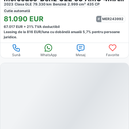
2023
Clasa GLE
79.330
km
Benzină
2.999
cm³
435
CP
Cutie
automată
81.090
EUR
MER243992
67.017
EUR +
21
% TVA deductibil
Leasing de la
816
EUR/luna
cu dobăndă
anuală
5,7
% pentru persoane
juridice.
Sună
WhatsApp
Mesaj
Favorite