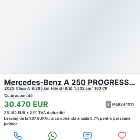
Mercedes-Benz A 250 PROGRESSIVE ADVANCED
2025
Clasa A
9.285
km
Hibrid (B/E)
1.332
cm³
163
CP
Cutie
automată
30.470
EUR
MER244011
25.182
EUR +
21
% TVA deductibil
Leasing de la
307
EUR/luna
cu dobăndă
anuală
5,7
% pentru persoane
juridice.