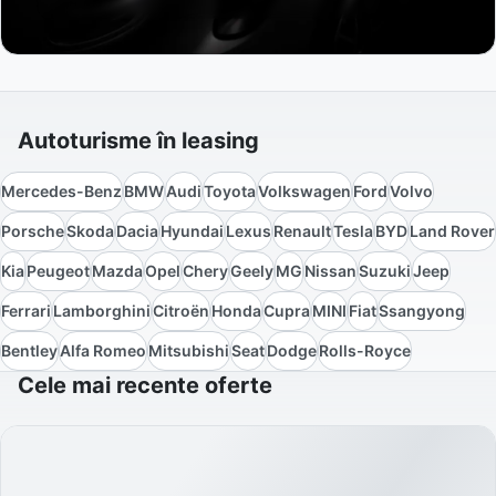
Autoturisme în leasing
Mercedes-Benz
BMW
Audi
Toyota
Volkswagen
Ford
Volvo
Porsche
Skoda
Dacia
Hyundai
Lexus
Renault
Tesla
BYD
Land Rover
Kia
Peugeot
Mazda
Opel
Chery
Geely
MG
Nissan
Suzuki
Jeep
Ferrari
Lamborghini
Citroën
Honda
Cupra
MINI
Fiat
Ssangyong
Bentley
Alfa Romeo
Mitsubishi
Seat
Dodge
Rolls-Royce
Cele mai recente oferte