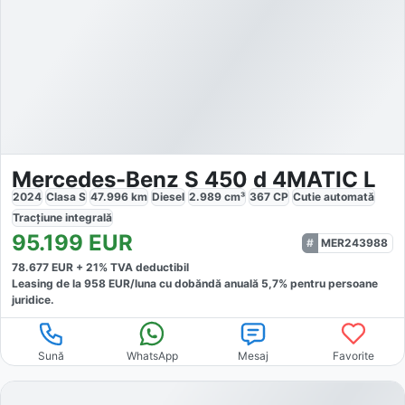
Mercedes-Benz S 450 d 4MATIC L
2024
Clasa S
47.996
km
Diesel
2.989
cm³
367
CP
Cutie
automată
Tracțiune
integrală
95.199
EUR
MER243988
78.677
EUR +
21
% TVA deductibil
Leasing de la
958
EUR/luna
cu dobăndă
anuală
5,7
% pentru persoane
juridice.
Sună
WhatsApp
Mesaj
Favorite