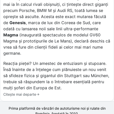
mai ia în calcul rivali obișnuiți, ci țintește direct giganți
precum Porsche, BMW M și Audi RS, toată lumea se
oprește să asculte. Acesta este exact mutarea făcută
de
Genesis
, marca de lux din Coreea de Sud, care
odată cu lansarea noii sale linii ultra-performante
Magma
(inaugurată spectaculos de modelul GV60
Magma și prototipurile de Le Mans), declară deschis că
vrea să fure din clienții fideli ai celor mai mari nume
germane.
Reacția pieței? Un amestec de entuziasm și stupoare.
Însă înainte de a înțelege cum plănuieste un nou venit
să sfideze fizica și gigantul din Stuttgart sau München,
trebuie să răspundem la o întrebare esențială pentru
mulți șoferi din Europa de Est.
Citește mai departe
Prima platformă de vânzări de autoturisme noi și rulate din
România, fondată în
2010
.