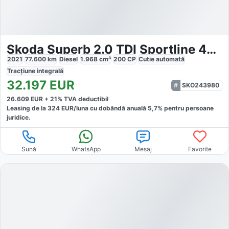
Skoda Superb 2.0 TDI Sportline 4x4
2021
77.600
km
Diesel
1.968
cm³
200
CP
Cutie
automată
Tracțiune
integrală
32.197
EUR
SKO243980
26.609
EUR +
21
% TVA deductibil
Leasing de la
324
EUR/luna
cu dobăndă
anuală
5,7
% pentru persoane
juridice.
Sună
WhatsApp
Mesaj
Favorite