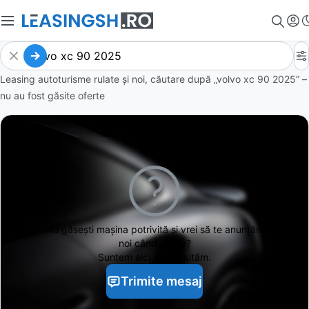
Leasing autoturisme rulate și noi, căutare după „volvo xc 90 2025” –
nu au fost găsite oferte
Nu găsești
mașina potrivită și vrei să te anunțăm
noi când apare?
Suntem aici să te ajutăm.
Trimite mesaj