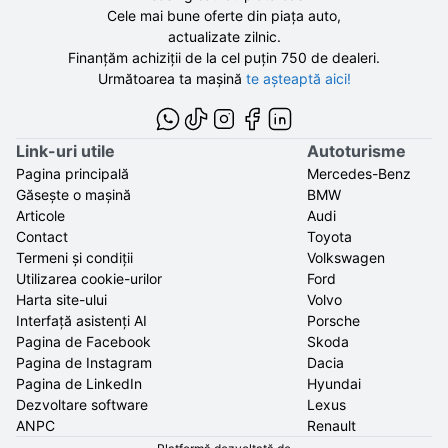
Cele mai bune oferte din piața auto,
actualizate zilnic.
Finanțăm achiziții de la
cel puțin 750 de
dealeri.
Următoarea ta mașină
te așteaptă aici!
Link-uri utile
Autoturisme
Pagina principală
Mercedes-Benz
Găsește o mașină
BMW
Articole
Audi
Contact
Toyota
Termeni și condiții
Volkswagen
Utilizarea cookie-urilor
Ford
Harta site-ului
Volvo
Interfață asistenți AI
Porsche
Pagina de Facebook
Skoda
Pagina de Instagram
Dacia
Pagina de LinkedIn
Hyundai
Dezvoltare software
Lexus
ANPC
Renault