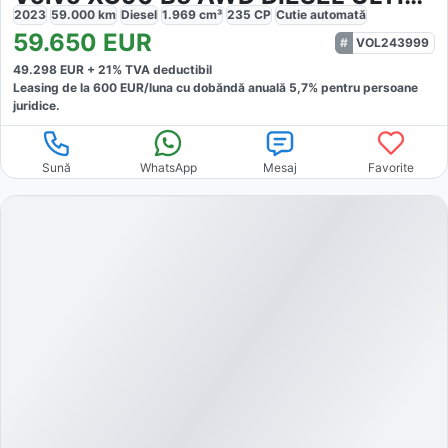
2023
59.000
km
Diesel
1.969
cm³
235
CP
Cutie
automată
59.650
EUR
VOL243999
49.298
EUR +
21
% TVA deductibil
Leasing de la
600
EUR/luna
cu dobăndă
anuală
5,7
% pentru persoane
juridice.
Sună
WhatsApp
Mesaj
Favorite