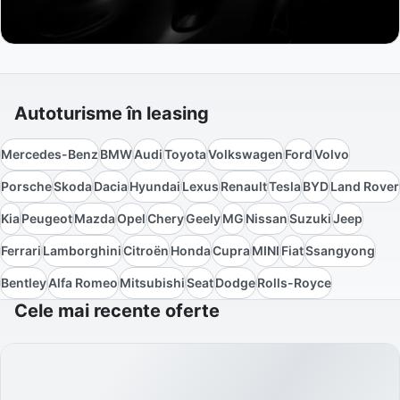
Autoturisme în leasing
Mercedes-Benz
BMW
Audi
Toyota
Volkswagen
Ford
Volvo
Porsche
Skoda
Dacia
Hyundai
Lexus
Renault
Tesla
BYD
Land Rover
Kia
Peugeot
Mazda
Opel
Chery
Geely
MG
Nissan
Suzuki
Jeep
Ferrari
Lamborghini
Citroën
Honda
Cupra
MINI
Fiat
Ssangyong
Bentley
Alfa Romeo
Mitsubishi
Seat
Dodge
Rolls-Royce
Cele mai recente oferte