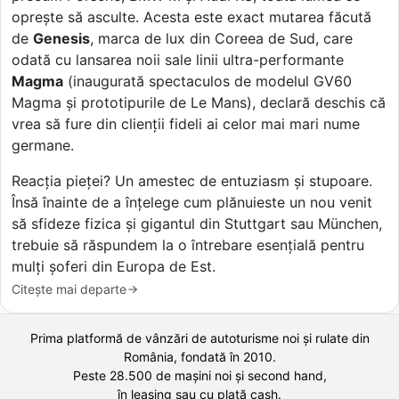
oprește să asculte. Acesta este exact mutarea făcută
de
Genesis
, marca de lux din Coreea de Sud, care
odată cu lansarea noii sale linii ultra-performante
Magma
(inaugurată spectaculos de modelul GV60
Magma și prototipurile de Le Mans), declară deschis că
vrea să fure din clienții fideli ai celor mai mari nume
germane.
Reacția pieței? Un amestec de entuziasm și stupoare.
Însă înainte de a înțelege cum plănuieste un nou venit
să sfideze fizica și gigantul din Stuttgart sau München,
trebuie să răspundem la o întrebare esențială pentru
mulți șoferi din Europa de Est.
Citește mai departe
Prima platformă de vânzări de autoturisme noi și rulate din
România, fondată în
2010
.
Peste 28.500 de
mașini noi și second hand,
în leasing sau cu plată cash.