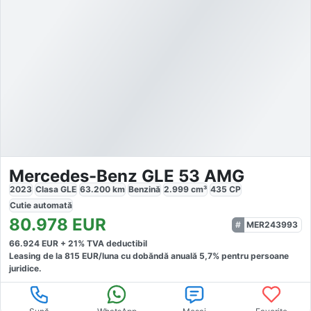
Mercedes-Benz GLE 53 AMG
2023
Clasa GLE
63.200
km
Benzină
2.999
cm³
435
CP
Cutie
automată
80.978
EUR
MER243993
66.924
EUR +
21
% TVA deductibil
Leasing de la
815
EUR/luna
cu dobăndă
anuală
5,7
% pentru persoane
juridice.