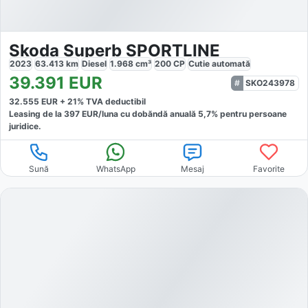
Skoda Superb SPORTLINE
2023
63.413
km
Diesel
1.968
cm³
200
CP
Cutie
automată
39.391
EUR
SKO243978
32.555
EUR +
21
% TVA deductibil
Leasing de la
397
EUR/luna
cu dobăndă
anuală
5,7
% pentru persoane
juridice.
Sună
WhatsApp
Mesaj
Favorite