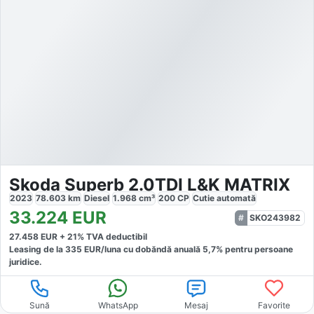
Skoda Superb 2.0TDI L&K MATRIX
2023
78.603
km
Diesel
1.968
cm³
200
CP
Cutie
automată
33.224
EUR
SKO243982
27.458
EUR +
21
% TVA deductibil
Leasing de la
335
EUR/luna
cu dobăndă
anuală
5,7
% pentru persoane
juridice.
Sună
WhatsApp
Mesaj
Favorite