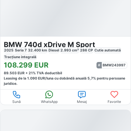
BMW 740d xDrive M Sport
2025
Seria 7
32.400
km
Diesel
2.993
cm³
286
CP
Cutie
automată
Tracțiune
integrală
108.299
EUR
BMW243997
89.503
EUR +
21
% TVA deductibil
Leasing de la
1.090
EUR/luna
cu dobăndă
anuală
5,7
% pentru persoane
juridice.
Sună
WhatsApp
Mesaj
Favorite