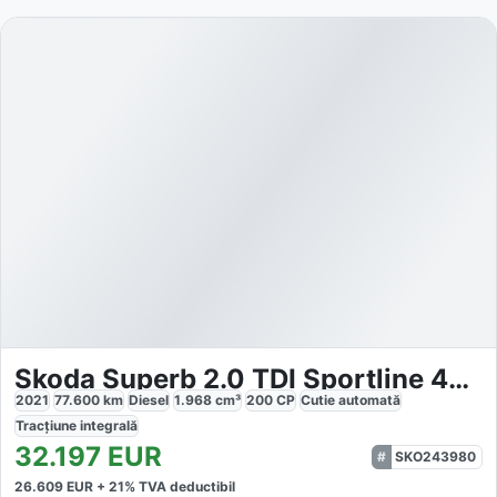
Skoda Superb 2.0 TDI Sportline 4x4
2021
77.600
km
Diesel
1.968
cm³
200
CP
Cutie
automată
Tracțiune
integrală
32.197
EUR
SKO243980
26.609
EUR +
21
% TVA deductibil