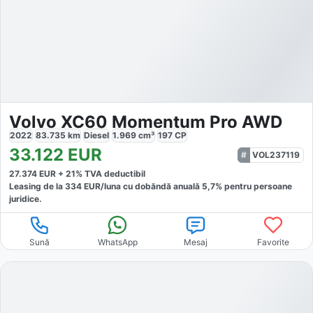
Volvo XC60 Momentum Pro AWD
2022
83.735
km
Diesel
1.969
cm³
197
CP
33.122
EUR
VOL237119
27.374
EUR +
21
% TVA deductibil
Leasing de la
334
EUR/luna
cu dobăndă
anuală
5,7
% pentru persoane
juridice.
Sună
WhatsApp
Mesaj
Favorite