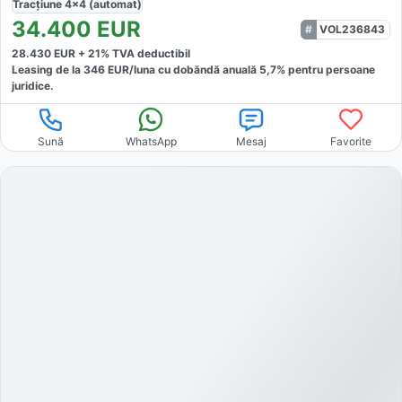
Tracțiune
4x4 (automat)
34.400
EUR
VOL236843
28.430
EUR +
21
% TVA deductibil
Leasing de la
346
EUR/luna
cu dobăndă
anuală
5,7
% pentru persoane
juridice.
Sună
WhatsApp
Mesaj
Favorite