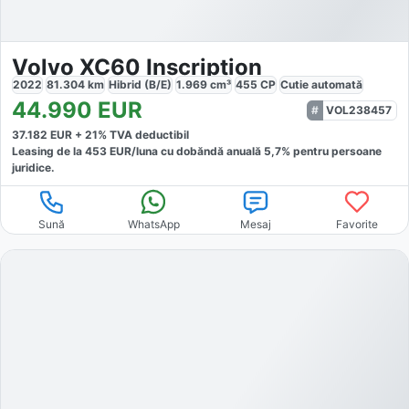
Volvo XC60 Inscription
2022
81.304
km
Hibrid (B/E)
1.969
cm³
455
CP
Cutie
automată
44.990
EUR
VOL238457
37.182
EUR +
21
% TVA deductibil
Leasing de la
453
EUR/luna
cu dobăndă
anuală
5,7
% pentru persoane
juridice.
Sună
WhatsApp
Mesaj
Favorite