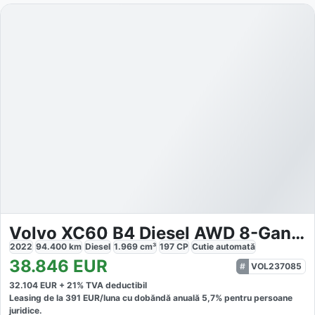
Volvo XC60 B4 Diesel AWD 8-Gang R Design
2022
94.400
km
Diesel
1.969
cm³
197
CP
Cutie
automată
38.846
EUR
VOL237085
32.104
EUR +
21
% TVA deductibil
Leasing de la
391
EUR/luna
cu dobăndă
anuală
5,7
% pentru persoane
juridice.