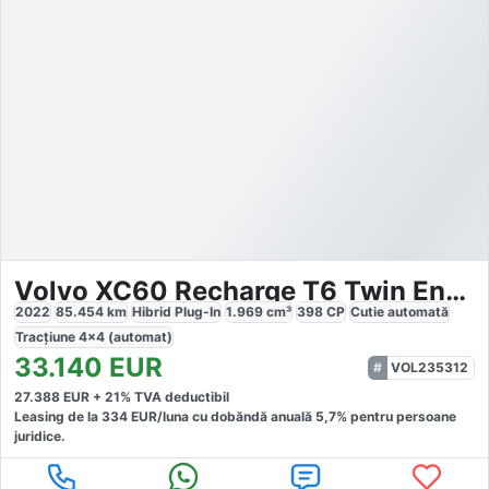
Volvo XC60 Recharge T6 Twin Engine eAWD Inscription Expression
2022
85.454
km
Hibrid Plug-In
1.969
cm³
398
CP
Cutie
automată
Tracțiune
4x4 (automat)
33.140
EUR
VOL235312
27.388
EUR +
21
% TVA deductibil
Leasing de la
334
EUR/luna
cu dobăndă
anuală
5,7
% pentru persoane
juridice.