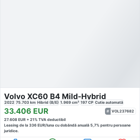
Volvo XC60 B4 Mild-Hybrid
2022
75.703
km
Hibrid (B/E)
1.969
cm³
197
CP
Cutie
automată
33.406
EUR
VOL237682
27.608
EUR +
21
% TVA deductibil
Leasing de la
336
EUR/luna
cu dobăndă
anuală
5,7
% pentru persoane
juridice.