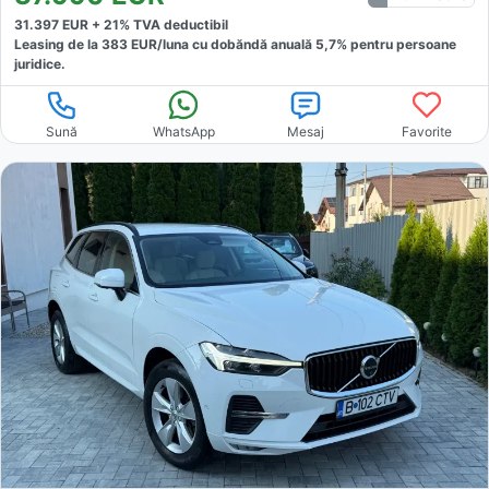
31.397
EUR +
21
% TVA deductibil
Leasing de la
383
EUR/luna
cu dobăndă
anuală
5,7
% pentru persoane
juridice.
Sună
WhatsApp
Mesaj
Favorite