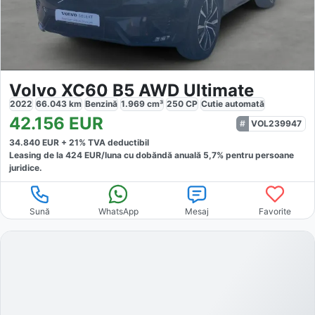
Volvo XC60 B5 AWD Ultimate
2022
66.043
km
Benzină
1.969
cm³
250
CP
Cutie
automată
42.156
EUR
VOL239947
34.840
EUR +
21
% TVA deductibil
Leasing de la
424
EUR/luna
cu dobăndă
anuală
5,7
% pentru persoane
juridice.
Sună
WhatsApp
Mesaj
Favorite