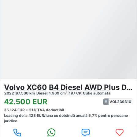
Volvo XC60 B4 Diesel AWD Plus Dark
2022
87.500
km
Diesel
1.969
cm³
197
CP
Cutie
automată
42.500
EUR
VOL239310
35.124
EUR +
21
% TVA deductibil
Leasing de la
428
EUR/luna
cu dobăndă
anuală
5,7
% pentru persoane
juridice.