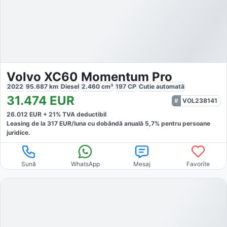
Volvo XC60 Momentum Pro
2022
95.687
km
Diesel
2.460
cm³
197
CP
Cutie
automată
31.474
EUR
VOL238141
26.012
EUR +
21
% TVA deductibil
Leasing de la
317
EUR/luna
cu dobăndă
anuală
5,7
% pentru persoane
juridice.
Sună
WhatsApp
Mesaj
Favorite