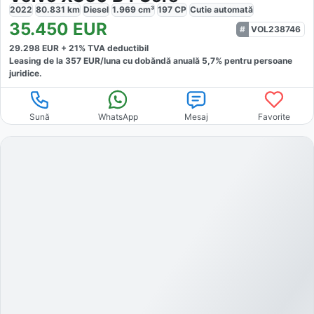
2022
80.831
km
Diesel
1.969
cm³
197
CP
Cutie
automată
35.450
EUR
VOL238746
29.298
EUR +
21
% TVA deductibil
Leasing de la
357
EUR/luna
cu dobăndă
anuală
5,7
% pentru persoane
juridice.
Sună
WhatsApp
Mesaj
Favorite