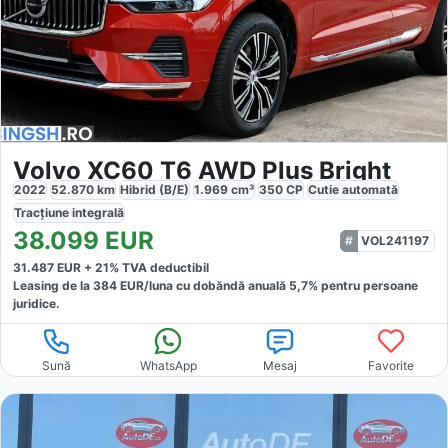
Volvo XC60 T6 AWD Plus Bright
2022
52.870
km
Hibrid (B/E)
1.969
cm³
350
CP
Cutie
automată
Tracțiune
integrală
38.099
EUR
VOL241197
31.487
EUR +
21
% TVA deductibil
Leasing de la
384
EUR/luna
cu dobăndă
anuală
5,7
% pentru persoane
juridice.
Sună
WhatsApp
Mesaj
Favorite