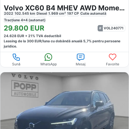
Volvo XC60 B4 MHEV AWD Momentum Pro
2022
102.545
km
Diesel
1.969
cm³
197
CP
Cutie
automată
Tracțiune
4x4 (automat)
29.800
EUR
VOL240771
24.628
EUR +
21
% TVA deductibil
Leasing de la
300
EUR/luna
cu dobăndă
anuală
5,7
% pentru persoane
juridice.
Sună
WhatsApp
Mesaj
Favorite