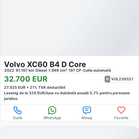
Volvo XC60 B4 D Core
2022
91.167
km
Diesel
1.969
cm³
197
CP
Cutie
automată
32.700
EUR
VOL239321
27.025
EUR +
21
% TVA deductibil
Leasing de la
329
EUR/luna
cu dobăndă
anuală
5,7
% pentru persoane
juridice.
Sună
WhatsApp
Mesaj
Favorite