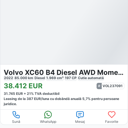
Volvo XC60 B4 Diesel AWD Momentum Pro
2022
85.000
km
Diesel
1.969
cm³
197
CP
Cutie
automată
38.412
EUR
VOL237091
31.745
EUR +
21
% TVA deductibil
Leasing de la
387
EUR/luna
cu dobăndă
anuală
5,7
% pentru persoane
juridice.
Sună
WhatsApp
Mesaj
Favorite