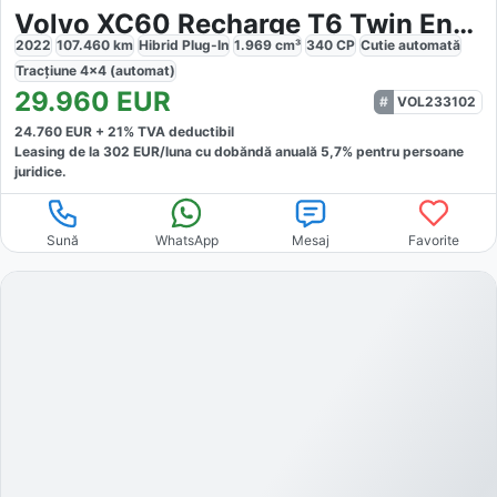
Volvo XC60 Recharge T6 Twin Engine eAWD Inscription Expression
2022
107.460
km
Hibrid Plug-In
1.969
cm³
340
CP
Cutie
automată
Tracțiune
4x4 (automat)
29.960
EUR
VOL233102
24.760
EUR +
21
% TVA deductibil
Leasing de la
302
EUR/luna
cu dobăndă
anuală
5,7
% pentru persoane
juridice.
Sună
WhatsApp
Mesaj
Favorite