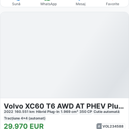
Sună
WhatsApp
Mesaj
Favorite
Volvo XC60 T6 AWD AT PHEV Plus Dark
2022
160.551
km
Hibrid Plug-In
1.969
cm³
350
CP
Cutie
automată
Tracțiune
4x4 (automat)
29.970
EUR
VOL234588