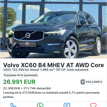
Volvo XC60 B4 MHEV AT AWD Core
2022
122.590
km
Diesel
1.969
cm³
197
CP
Cutie
automată
Tracțiune
4x4 (automat)
26.991
EUR
VOL240812
22.306
EUR +
21
% TVA deductibil
Leasing de la
272
EUR/luna
cu dobăndă
anuală
5,7
% pentru persoane
juridice.