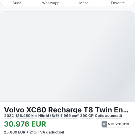
Sună
WhatsApp
Mesaj
Favorite
Volvo XC60 Recharge T8 Twin Engine eAWD Inscription
2022
126.450
km
Hibrid (B/E)
1.969
cm³
390
CP
Cutie
automată
30.976
EUR
VOL239019
25.600
EUR +
21
% TVA deductibil