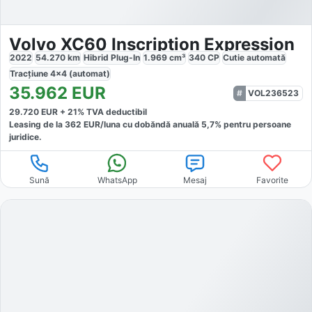
Volvo XC60 Inscription Expression
2022
54.270
km
Hibrid Plug-In
1.969
cm³
340
CP
Cutie
automată
Tracțiune
4x4 (automat)
35.962
EUR
VOL236523
29.720
EUR +
21
% TVA deductibil
Leasing de la
362
EUR/luna
cu dobăndă
anuală
5,7
% pentru persoane
juridice.
Sună
WhatsApp
Mesaj
Favorite