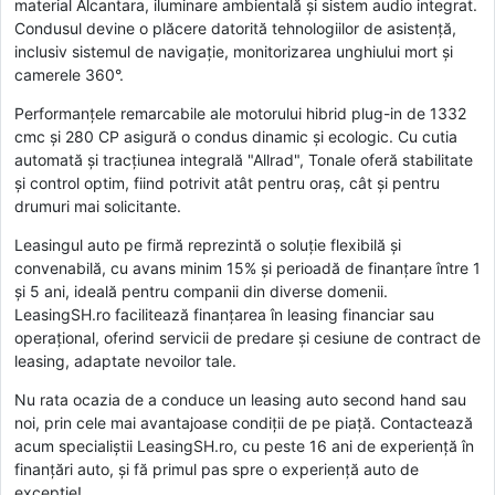
material Alcantara, iluminare ambientală și sistem audio integrat.
Condusul devine o plăcere datorită tehnologiilor de asistență,
inclusiv sistemul de navigație, monitorizarea unghiului mort și
camerele 360°.
Performanțele remarcabile ale motorului hibrid plug-in de 1332
cmc și 280 CP asigură o condus dinamic și ecologic. Cu cutia
automată și tracțiunea integrală "Allrad", Tonale oferă stabilitate
și control optim, fiind potrivit atât pentru oraș, cât și pentru
drumuri mai solicitante.
Leasingul auto pe firmă reprezintă o soluție flexibilă și
convenabilă, cu avans minim 15% și perioadă de finanțare între 1
și 5 ani, ideală pentru companii din diverse domenii.
LeasingSH.ro facilitează finanțarea în leasing financiar sau
operațional, oferind servicii de predare și cesiune de contract de
leasing, adaptate nevoilor tale.
Nu rata ocazia de a conduce un leasing auto second hand sau
noi, prin cele mai avantajoase condiții de pe piață. Contactează
acum specialiștii LeasingSH.ro, cu peste 16 ani de experiență în
finanțări auto, și fă primul pas spre o experiență auto de
excepție!