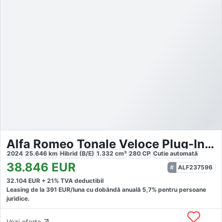
Alfa Romeo Tonale Veloce Plug-In-Hybrid AWD
2024
25.646
km
Hibrid (B/E)
1.332
cm³
280
CP
Cutie
automată
38.846
EUR
ALF237596
32.104
EUR +
21
% TVA deductibil
Leasing de la
391
EUR/luna
cu dobăndă
anuală
5,7
% pentru persoane
juridice.
Vezi oferta