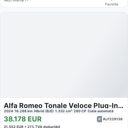
Favorite
Alfa Romeo Tonale Veloce Plug-In-Hybrid AWD
2024
18.288
km
Hibrid (B/E)
1.332
cm³
280
CP
Cutie
automată
38.178
EUR
ALF229138
31.552
EUR +
21
% TVA deductibil