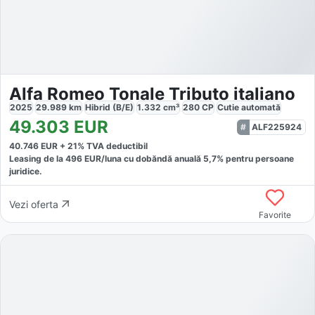
Alfa Romeo Tonale Tributo italiano
2025
29.989
km
Hibrid (B/E)
1.332
cm³
280
CP
Cutie
automată
49.303
EUR
ALF225924
40.746
EUR +
21
% TVA deductibil
Leasing de la
496
EUR/luna
cu dobăndă
anuală
5,7
% pentru persoane
juridice.
Vezi oferta
Favorite