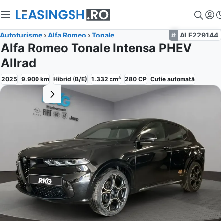
Autoturisme
›
Alfa Romeo
›
Tonale
ALF229144
Alfa Romeo Tonale Intensa PHEV
Allrad
2025
9.900
km
Hibrid (B/E)
1.332
cm³
280
CP
Cutie
automată