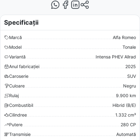
Specificații
Marcă
Alfa Romeo
Model
Tonale
Variantă
Intensa PHEV Allrad
Anul fabricației
2025
Caroserie
SUV
Culoare
Negru
Rulaj
9.900 km
Combustibil
Hibrid (B/E)
Cilindree
1.332 cm³
Putere
280 CP
Transmisie
Automată