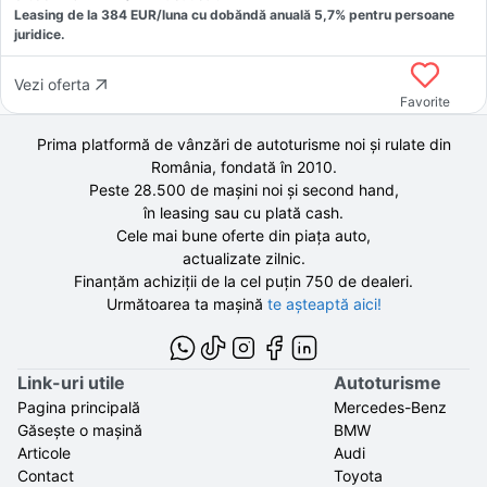
Leasing de la
384
EUR/luna
cu dobăndă
anuală
5,7
% pentru persoane
juridice.
Vezi oferta
Favorite
Prima platformă de vânzări de autoturisme noi și rulate din
România, fondată în
2010
.
Peste 28.500 de
mașini noi și second hand,
în leasing sau cu plată cash.
Cele mai bune oferte din piața auto,
actualizate zilnic.
Finanțăm achiziții de la
cel puțin 750 de
dealeri.
Următoarea ta mașină
te așteaptă aici!
Link-uri utile
Autoturisme
Pagina principală
Mercedes-Benz
Găsește o mașină
BMW
Articole
Audi
Contact
Toyota