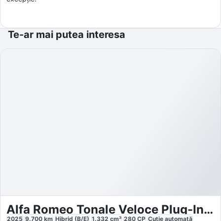
Te-ar mai putea interesa
Alfa Romeo Tonale Veloce Plug-In-Hybrid AWD
2025
9.700
km
Hibrid (B/E)
1.332
cm³
280
CP
Cutie
automată