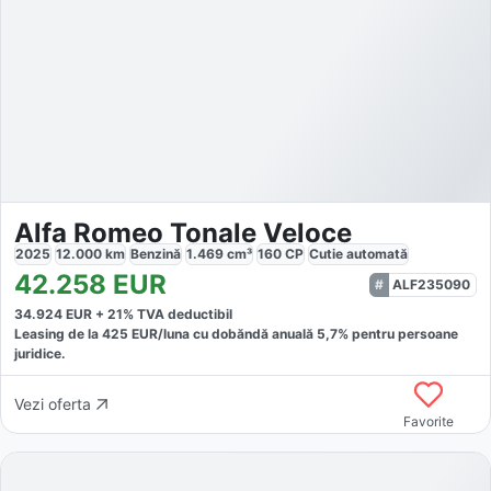
Alfa Romeo Tonale Veloce
2025
12.000
km
Benzină
1.469
cm³
160
CP
Cutie
automată
42.258
EUR
ALF235090
34.924
EUR +
21
% TVA deductibil
Leasing de la
425
EUR/luna
cu dobăndă
anuală
5,7
% pentru persoane
juridice.
Vezi oferta
Favorite