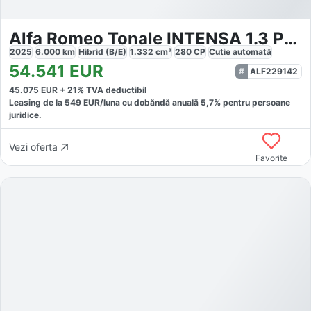
Alfa Romeo Tonale INTENSA 1.3 PHEV Q4
2025
6.000
km
Hibrid (B/E)
1.332
cm³
280
CP
Cutie
automată
54.541
EUR
ALF229142
45.075
EUR +
21
% TVA deductibil
Leasing de la
549
EUR/luna
cu dobăndă
anuală
5,7
% pentru persoane
juridice.
Vezi oferta
Favorite