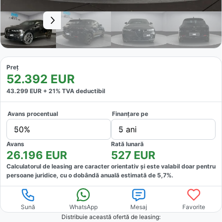
Preț
52.392
EUR
43.299
EUR +
21
% TVA deductibil
Avans procentual
Finanțare pe
50%
5 ani
Avans
Rată lunară
26.196
EUR
527
EUR
Calculatorul de leasing are caracter orientativ și este valabil doar pentru
persoane juridice, cu o dobândă anuală estimată de
5,7
%.
Sună
WhatsApp
Mesaj
Favorite
Distribuie această ofertă
de leasing
: