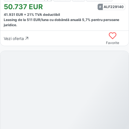
50.737
EUR
ALF229140
41.931
EUR +
21
% TVA deductibil
Leasing de la
511
EUR/luna
cu dobăndă
anuală
5,7
% pentru persoane
juridice.
Vezi oferta
Favorite