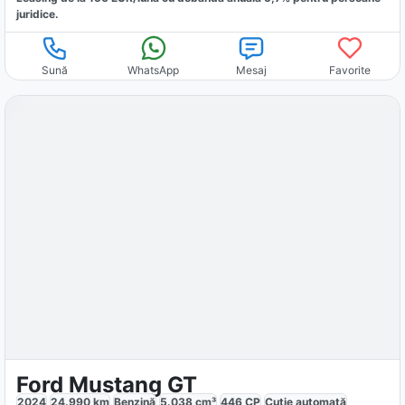
juridice.
Sună
WhatsApp
Mesaj
Favorite
Ford Mustang GT
2024
24.990
km
Benzină
5.038
cm³
446
CP
Cutie
automată