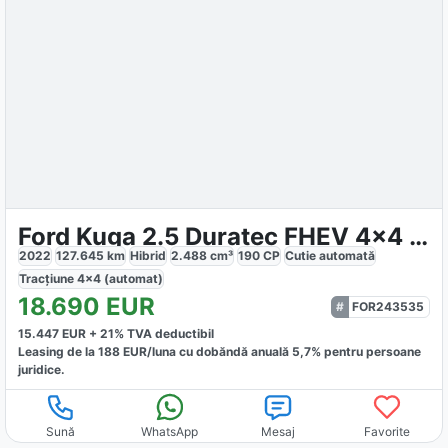
Ford Kuga 2.5 Duratec FHEV 4x4 ST-LINE
2022
127.645
km
Hibrid
2.488
cm³
190
CP
Cutie
automată
Tracțiune
4x4 (automat)
18.690
EUR
FOR243535
15.447
EUR +
21
% TVA deductibil
Leasing de la
188
EUR/luna
cu dobăndă
anuală
5,7
% pentru persoane
juridice.
Sună
WhatsApp
Mesaj
Favorite