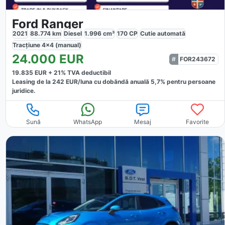
Ford Ranger
2021
88.774
km
Diesel
1.996
cm³
170
CP
Cutie
automată
Tracțiune
4x4 (manual)
24.000
EUR
FOR243672
19.835
EUR +
21
% TVA deductibil
Leasing de la
242
EUR/luna
cu dobăndă
anuală
5,7
% pentru persoane
juridice.
Sună
WhatsApp
Mesaj
Favorite