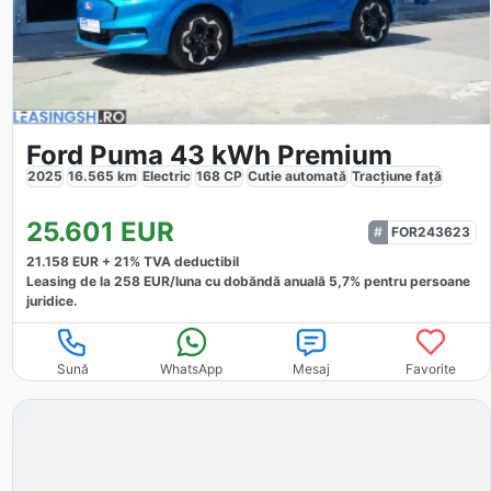
Ford Puma 43 kWh Premium
2025
16.565
km
Electric
168
CP
Cutie
automată
Tracțiune
față
25.601
EUR
FOR243623
21.158
EUR +
21
% TVA deductibil
Leasing de la
258
EUR/luna
cu dobăndă
anuală
5,7
% pentru persoane
juridice.
Sună
WhatsApp
Mesaj
Favorite