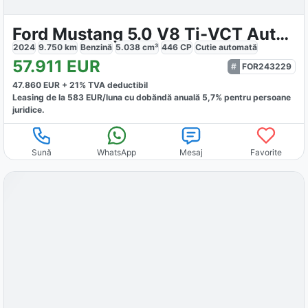
Ford Mustang 5.0 V8 Ti-VCT Automatik
2024
9.750
km
Benzină
5.038
cm³
446
CP
Cutie
automată
57.911
EUR
FOR243229
47.860
EUR +
21
% TVA deductibil
Leasing de la
583
EUR/luna
cu dobăndă
anuală
5,7
% pentru persoane
juridice.
Sună
WhatsApp
Mesaj
Favorite