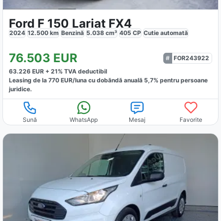
Ford F 150 Lariat FX4
2024
12.500
km
Benzină
5.038
cm³
405
CP
Cutie
automată
76.503
EUR
FOR243922
63.226
EUR +
21
% TVA deductibil
Leasing de la
770
EUR/luna
cu dobăndă
anuală
5,7
% pentru persoane
juridice.
Sună
WhatsApp
Mesaj
Favorite