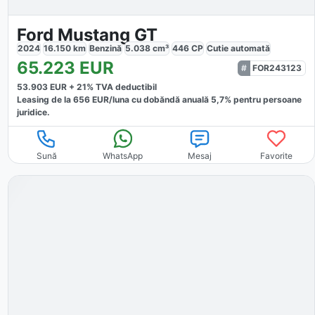
Ford Mustang GT
2024
16.150
km
Benzină
5.038
cm³
446
CP
Cutie
automată
65.223
EUR
FOR243123
53.903
EUR +
21
% TVA deductibil
Leasing de la
656
EUR/luna
cu dobăndă
anuală
5,7
% pentru persoane
juridice.
Sună
WhatsApp
Mesaj
Favorite