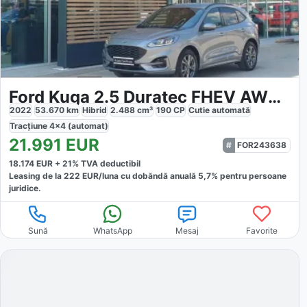
Ford Kuga 2.5 Duratec FHEV AWD ST Line
2022
53.670
km
Hibrid
2.488
cm³
190
CP
Cutie
automată
Tracțiune
4x4 (automat)
21.991
EUR
FOR243638
18.174
EUR +
21
% TVA deductibil
Leasing de la
222
EUR/luna
cu dobăndă
anuală
5,7
% pentru persoane
juridice.
Sună
WhatsApp
Mesaj
Favorite