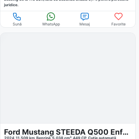
juridice.
Sună
WhatsApp
Mesaj
Favorite
Ford Mustang STEEDA Q500 Enforcer
2024
11.509
km
Benzină
5.038
cm³
449
CP
Cutie
automată