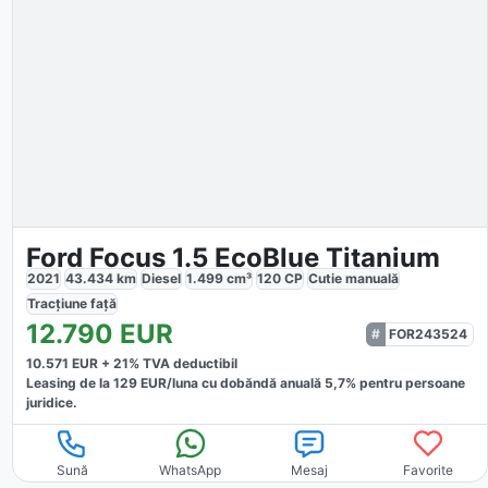
Ford Focus 1.5 EcoBlue Titanium
2021
43.434
km
Diesel
1.499
cm³
120
CP
Cutie
manuală
Tracțiune
față
12.790
EUR
FOR243524
10.571
EUR +
21
% TVA deductibil
Leasing de la
129
EUR/luna
cu dobăndă
anuală
5,7
% pentru persoane
juridice.
Sună
WhatsApp
Mesaj
Favorite