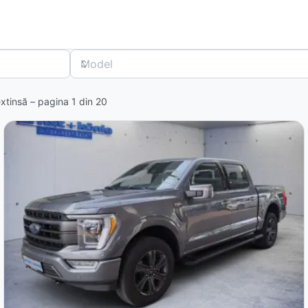
Model
 extinsă – pagina
1
din
20