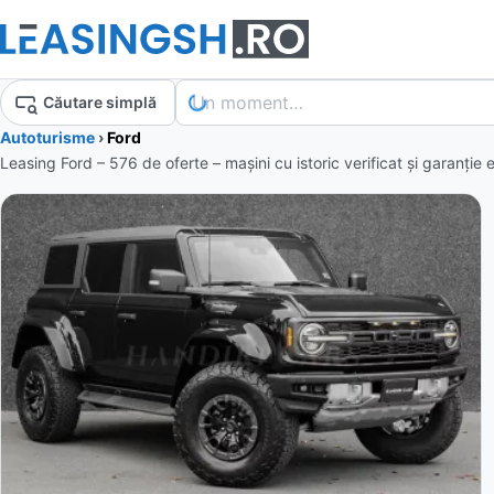
Un moment…
Căutare simplă
Autoturisme
›
Ford
Leasing Ford – 576 de oferte
– mașini cu istoric verificat și garanție