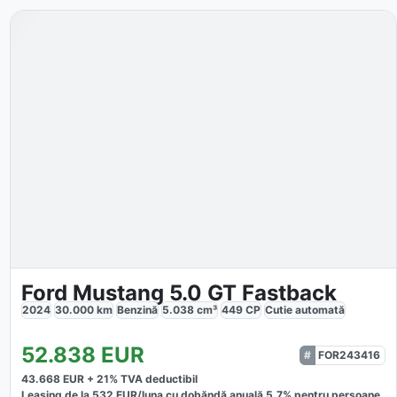
Ford Mustang 5.0 GT Fastback
2024
30.000
km
Benzină
5.038
cm³
449
CP
Cutie
automată
52.838
EUR
FOR243416
43.668
EUR +
21
% TVA deductibil
Leasing de la
532
EUR/luna
cu dobăndă
anuală
5,7
% pentru persoane