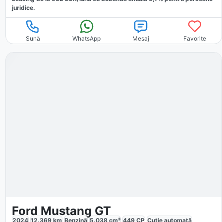
juridice.
Sună
WhatsApp
Mesaj
Favorite
Ford Mustang GT
2024
12.369
km
Benzină
5.038
cm³
449
CP
Cutie
automată