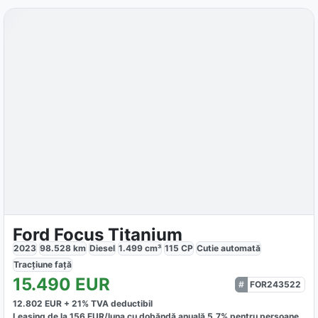
Ford Focus Titanium
2023
98.528
km
Diesel
1.499
cm³
115
CP
Cutie
automată
Tracțiune
față
15.490
EUR
FOR243522
12.802
EUR +
21
% TVA deductibil
Leasing de la
156
EUR/luna
cu dobăndă
anuală
5,7
% pentru persoane