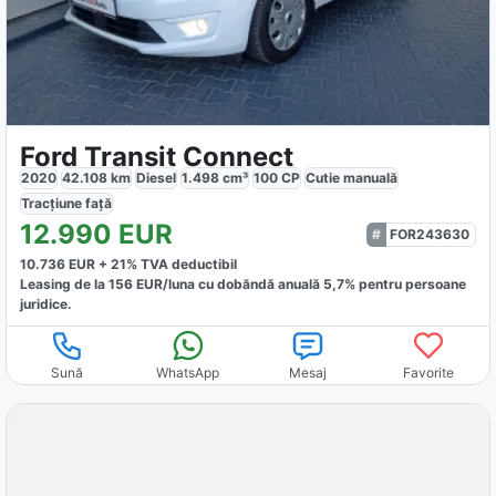
Ford Transit Connect
2020
42.108
km
Diesel
1.498
cm³
100
CP
Cutie
manuală
Tracțiune
față
12.990
EUR
FOR243630
10.736
EUR +
21
% TVA deductibil
Leasing de la
156
EUR/luna
cu dobăndă
anuală
5,7
% pentru persoane
juridice.
Sună
WhatsApp
Mesaj
Favorite