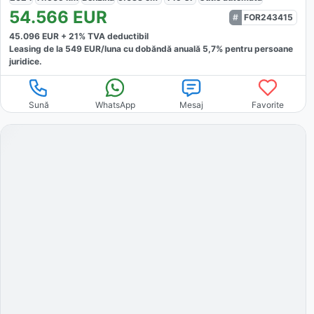
54.566
EUR
FOR243415
45.096
EUR +
21
% TVA deductibil
Leasing de la
549
EUR/luna
cu dobăndă
anuală
5,7
% pentru persoane
juridice.
Sună
WhatsApp
Mesaj
Favorite