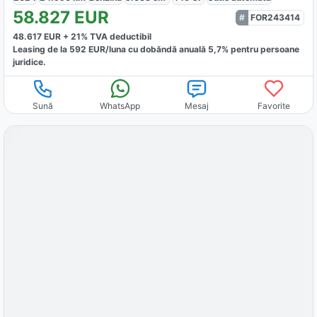
58.827
EUR
FOR243414
48.617
EUR +
21
% TVA deductibil
Leasing de la
592
EUR/luna
cu dobăndă
anuală
5,7
% pentru persoane
juridice.
Sună
WhatsApp
Mesaj
Favorite