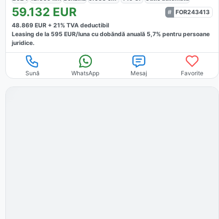
59.132
EUR
FOR243413
48.869
EUR +
21
% TVA deductibil
Leasing de la
595
EUR/luna
cu dobăndă
anuală
5,7
% pentru persoane
juridice.
Sună
WhatsApp
Mesaj
Favorite