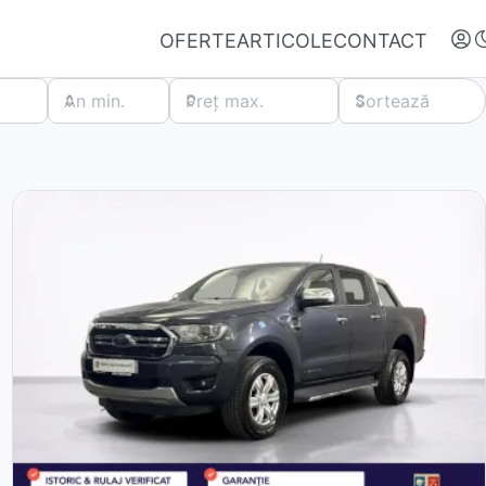
OFERTE
ARTICOLE
CONTACT
An min.
Preț max.
Sortează
Autentifică-te
Nu ai oferte favorite