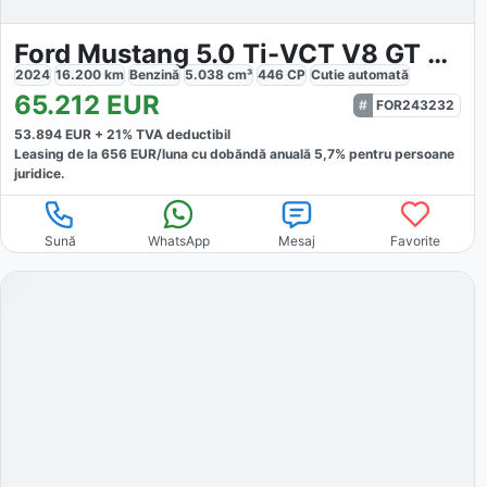
Ford Mustang 5.0 Ti-VCT V8 GT Convertible
2024
16.200
km
Benzină
5.038
cm³
446
CP
Cutie
automată
65.212
EUR
FOR243232
53.894
EUR +
21
% TVA deductibil
Leasing de la
656
EUR/luna
cu dobăndă
anuală
5,7
% pentru persoane
juridice.
Sună
WhatsApp
Mesaj
Favorite