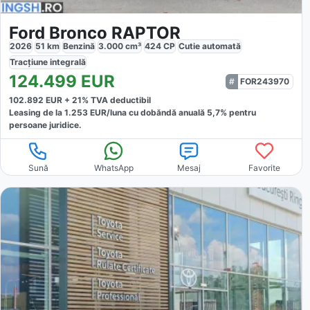
Ford Bronco RAPTOR
2026
51
km
Benzină
3.000
cm³
424
CP
Cutie
automată
Tracțiune
integrală
124.499
EUR
FOR243970
102.892
EUR +
21
% TVA deductibil
Leasing de la
1.253
EUR/luna
cu dobăndă
anuală
5,7
% pentru
persoane juridice.
Sună
WhatsApp
Mesaj
Favorite