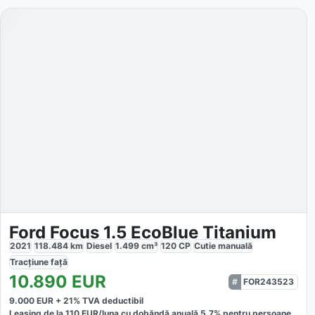
Ford Focus 1.5 EcoBlue Titanium
2021
118.484
km
Diesel
1.499
cm³
120
CP
Cutie
manuală
Tracțiune
față
10.890
EUR
FOR243523
9.000
EUR +
21
% TVA deductibil
Leasing de la
110
EUR/luna
cu dobăndă
anuală
5,7
% pentru persoane