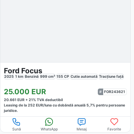
Ford Focus
2025
1
km
Benzină
999
cm³
155
CP
Cutie
automată
Tracțiune
față
25.000
EUR
FOR243621
20.661
EUR +
21
% TVA deductibil
Leasing de la
252
EUR/luna
cu dobăndă
anuală
5,7
% pentru persoane
juridice.
Sună
WhatsApp
Mesaj
Favorite