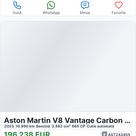
Sună
WhatsApp
Mesaj
Favorite
Aston Martin V8 Vantage Carbon Fibre Performance Seat
2025
10.990
km
Benzină
3.982
cm³
665
CP
Cutie
automată
196.238
EUR
AST243455