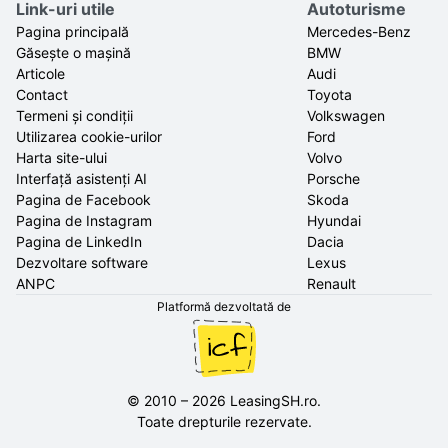
Link-uri utile
Autoturisme
Pagina principală
Mercedes-Benz
Găsește o mașină
BMW
Articole
Audi
Contact
Toyota
Termeni și condiții
Volkswagen
Utilizarea cookie-urilor
Ford
Harta site-ului
Volvo
Interfață asistenți AI
Porsche
Pagina de Facebook
Skoda
Pagina de Instagram
Hyundai
Pagina de LinkedIn
Dacia
Dezvoltare software
Lexus
ANPC
Renault
Platformă dezvoltată de
©
2010
–
2026
LeasingSH.ro
.
Toate drepturile rezervate.