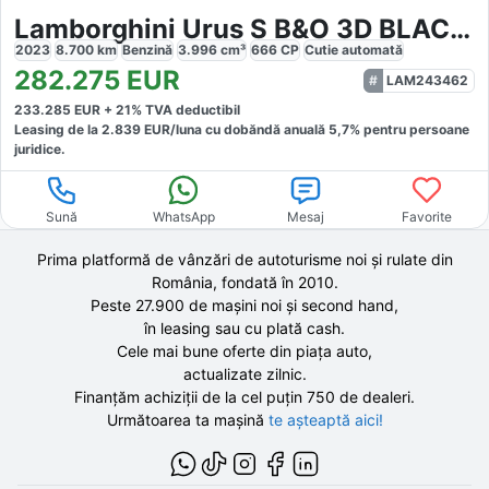
Lamborghini Urus S B&O 3D BLACK STYLE PACK PANORAMA
2023
8.700
km
Benzină
3.996
cm³
666
CP
Cutie
automată
282.275
EUR
LAM243462
233.285
EUR +
21
% TVA deductibil
Leasing de la
2.839
EUR/luna
cu dobăndă
anuală
5,7
% pentru persoane
juridice.
Sună
WhatsApp
Mesaj
Favorite
Prima platformă de vânzări de autoturisme noi și rulate din
România, fondată în
2010
.
Peste 27.900 de
mașini noi și second hand,
în leasing sau cu plată cash.
Cele mai bune oferte din piața auto,
actualizate zilnic.
Finanțăm achiziții de la
cel puțin 750 de
dealeri.
Următoarea ta mașină
te așteaptă aici!