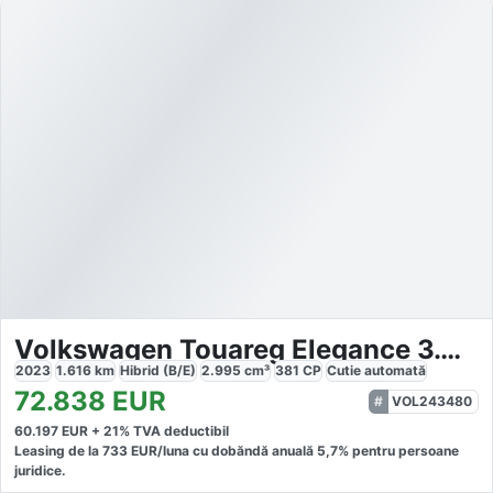
Volkswagen Touareg Elegance 3.0 eHybrid 4M Autom
2023
1.616
km
Hibrid (B/E)
2.995
cm³
381
CP
Cutie
automată
72.838
EUR
VOL243480
60.197
EUR +
21
% TVA deductibil
Leasing de la
733
EUR/luna
cu dobăndă
anuală
5,7
% pentru persoane
juridice.