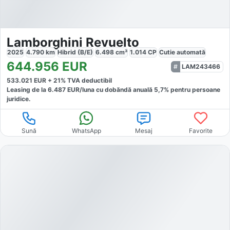
Lamborghini Revuelto
2025
4.790
km
Hibrid (B/E)
6.498
cm³
1.014
CP
Cutie
automată
644.956
EUR
LAM243466
533.021
EUR +
21
% TVA deductibil
Leasing de la
6.487
EUR/luna
cu dobăndă
anuală
5,7
% pentru persoane
juridice.
Sună
WhatsApp
Mesaj
Favorite