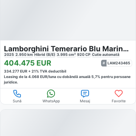
Lamborghini Temerario Blu Marinus Matt
2025
2.950
km
Hibrid (B/E)
3.995
cm³
920
CP
Cutie
automată
404.475
EUR
LAM243465
334.277
EUR +
21
% TVA deductibil
Leasing de la
4.068
EUR/luna
cu dobăndă
anuală
5,7
% pentru persoane
juridice.
Sună
WhatsApp
Mesaj
Favorite