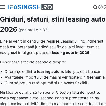
Ghiduri, sfaturi, știri leasing auto
2026
(pagina
1
din
32
)
Bine ai venit în centrul de resurse
LeasingSH.ro
. Indiferent
dacă ești persoană juridică sau fizică, aici înveți cum să
navighezi inteligent piața de
leasing auto în
2026
.
Descoperă articole esențiale despre:
Diferențele dintre
leasing auto rulate
și credit bancar.
Avantajele importului de mașini verificate din
Germania
.
Cum să obții o rată optimă și un avans flexibil.
Nu lăsa birocrația să te sperie. Citește sfaturile noastre,
evită capcanele pieței second-hand și pregătește-te să
alegi mașina potrivită din cea mai mare rețea de dealeri de