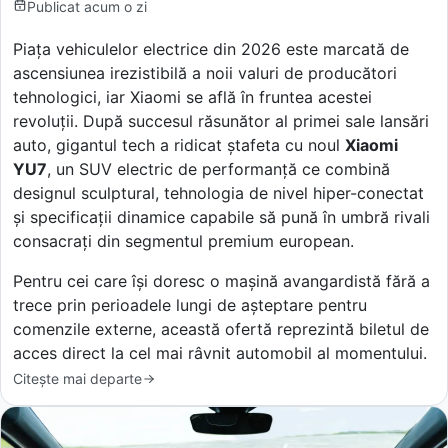
Publicat
acum o zi
Piața vehiculelor electrice din 2026 este marcată de
ascensiunea irezistibilă a noii valuri de producători
tehnologici, iar Xiaomi se află în fruntea acestei
revoluții. După succesul răsunător al primei sale lansări
auto, gigantul tech a ridicat ștafeta cu noul
Xiaomi
YU7
, un SUV electric de performanță ce combină
designul sculptural, tehnologia de nivel hiper-conectat
și specificații dinamice capabile să pună în umbră rivali
consacrați din segmentul premium european.
Pentru cei care își doresc o mașină avangardistă fără a
trece prin perioadele lungi de așteptare pentru
comenzile externe, această ofertă reprezintă biletul de
acces direct la cel mai râvnit automobil al momentului.
Citește mai departe