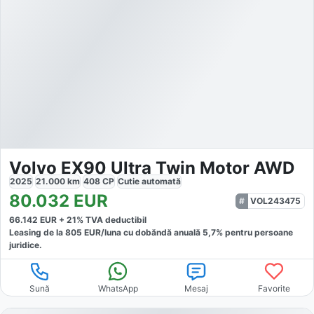
Volvo EX90 Ultra Twin Motor AWD
2025
21.000
km
408
CP
Cutie
automată
80.032
EUR
VOL243475
66.142
EUR +
21
% TVA deductibil
Leasing de la
805
EUR/luna
cu dobăndă
anuală
5,7
% pentru persoane
juridice.
Sună
WhatsApp
Mesaj
Favorite