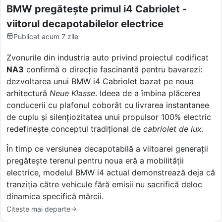
BMW pregătește primul i4 Cabriolet -
viitorul decapotabilelor electrice
Publicat
acum 7 zile
Zvonurile din industria auto privind proiectul codificat
NA3
confirmă o direcție fascinantă pentru bavarezi:
dezvoltarea unui BMW i4 Cabriolet bazat pe noua
arhitectură
Neue Klasse
. Ideea de a îmbina plăcerea
conducerii cu plafonul coborât cu livrarea instantanee
de cuplu și silențiozitatea unui propulsor 100% electric
redefinește conceptul tradițional de
cabriolet de lux
.
În timp ce versiunea decapotabilă a viitoarei generații
pregătește terenul pentru noua eră a mobilității
electrice, modelul BMW i4 actual demonstrează deja că
tranziția către vehicule fără emisii nu sacrifică deloc
dinamica specifică mărcii.
Citește mai departe