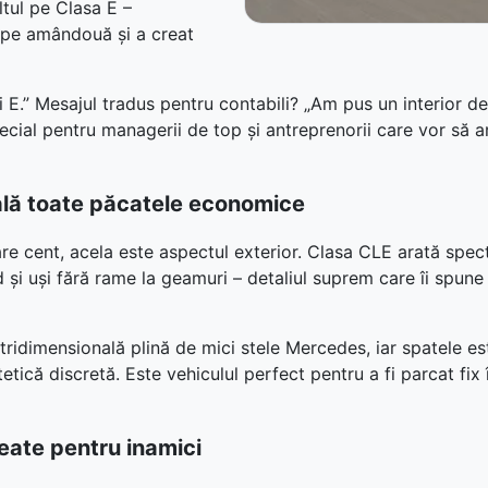
ltul pe Clasa E –
t pe amândouă și a creat
ei E.” Mesajul tradus pentru contabili? „Am pus un interior d
ecial pentru managerii de top și antreprenorii care vor să a
pală toate păcatele economice
re cent, acela este aspectul exterior. Clasa CLE arată spect
 și uși fără rame la geamuri – detaliul suprem care îi spune 
tridimensională plină de mici stele Mercedes, iar spatele est
tică discretă. Este vehiculul perfect pentru a fi parcat fix î
create pentru inamici