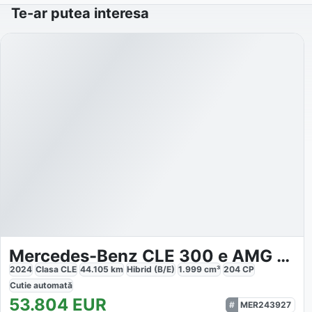
Te-ar putea interesa
Mercedes-Benz CLE 300 e AMG NIGHT PANO AHK BURMESTER MEMORY
2024
Clasa CLE
44.105
km
Hibrid (B/E)
1.999
cm³
204
CP
Cutie
automată
53.804
EUR
MER243927