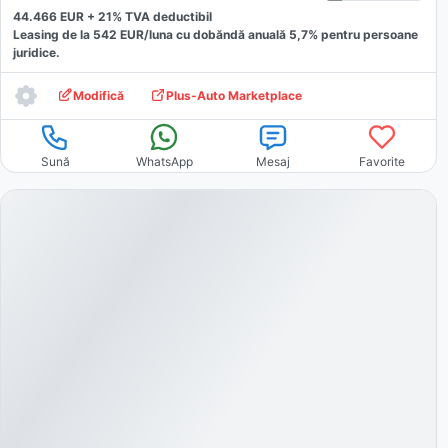
44.466
EUR +
21
% TVA deductibil
Leasing de la
542
EUR/luna
cu dobăndă
anuală
5,7
% pentru persoane
juridice.
Modifică
Plus-Auto Marketplace
Sună
WhatsApp
Mesaj
Favorite