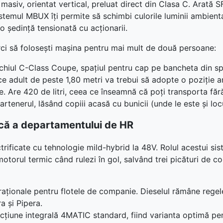
masiv, orientat vertical, preluat direct din Clasa C. Arată 
Sistemul MBUX îți permite să schimbi culorile luminii ambient
o ședință tensionată cu acționarii.
rci să folosești mașina pentru mai mult de două persoane:
hiul C-Class Coupe, spațiul pentru cap pe bancheta din spa
e adult de peste 1,80 metri va trebui să adopte o poziție a
e. Are 420 de litri, ceea ce înseamnă că poți transporta fă
partenerul, lăsând copiii acasă cu bunicii (unde le este și l
gică a departamentului de HR
icate cu tehnologie mild-hybrid la 48V. Rolul acestui siste
otorul termic când rulezi în gol, salvând trei picături de
raționale pentru flotele de companie. Dieselul rămâne regele
a și Pipera.
acțiune integrală 4MATIC standard, fiind varianta optimă pe