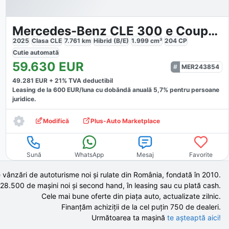
Mercedes-Benz CLE 300 e Coupe AMG
2025
Clasa CLE
7.761
km
Hibrid (B/E)
1.999
cm³
204
CP
Cutie
automată
59.630
EUR
MER243854
49.281
EUR +
21
% TVA deductibil
Leasing de la
600
EUR/luna
cu dobăndă
anuală
5,7
% pentru persoane
juridice.
Modifică
Plus-Auto Marketplace
Sună
WhatsApp
Mesaj
Favorite
 vânzări de autoturisme noi și rulate din România, fondată în
2010
.
 28.500 de
mașini noi și second hand,
în leasing sau cu plată cash.
Cele mai bune oferte din piața auto,
actualizate zilnic.
Finanțăm achiziții de la
cel puțin 750 de
dealeri.
Următoarea ta mașină
te așteaptă aici!