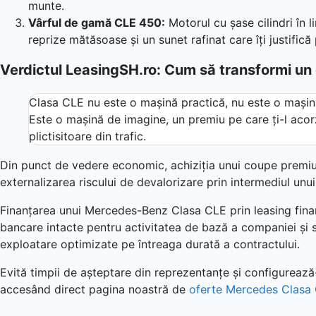
munte.
Vârful de gamă CLE 450:
Motorul cu șase cilindri în 
reprize mătăsoase și un sunet rafinat care îți justifică 
Verdictul LeasingSH.ro: Cum să transformi un c
Clasa CLE nu este o mașină practică, nu este o mașin
Este o mașină de imagine, un premiu pe care ți-l acor
plictisitoare din trafic.
Din punct de vedere economic, achiziția unui coupe premium
externalizarea riscului de devalorizare prin intermediul unu
Finanțarea unui Mercedes-Benz Clasa CLE prin leasing financia
bancare intacte pentru activitatea de bază a companiei și să
exploatare optimizate pe întreaga durată a contractului.
Evită timpii de așteptare din reprezentanțe și configurează
accesând direct pagina noastră de
oferte Mercedes Clasa