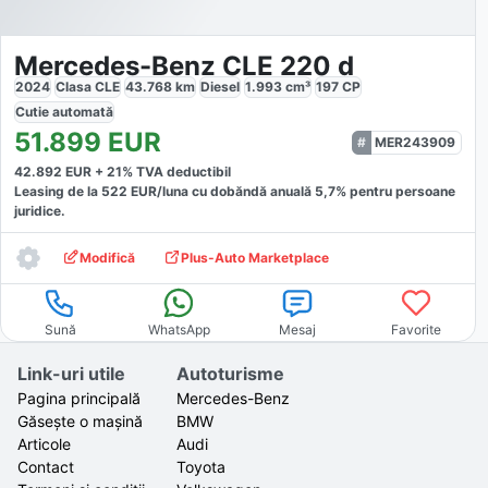
Mercedes-Benz CLE 220 d
2024
Clasa CLE
43.768
km
Diesel
1.993
cm³
197
CP
Cutie
automată
51.899
EUR
MER243909
42.892
EUR +
21
% TVA deductibil
Leasing de la
522
EUR/luna
cu dobăndă
anuală
5,7
% pentru persoane
juridice.
Modifică
Plus-Auto Marketplace
Sună
WhatsApp
Mesaj
Favorite
Link-uri utile
Autoturisme
Pagina principală
Mercedes-Benz
Găsește o mașină
BMW
Articole
Audi
Contact
Toyota