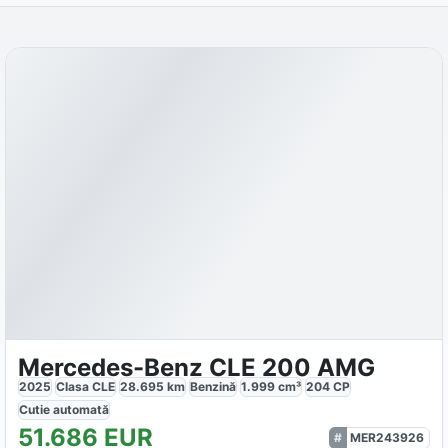
Mercedes-Benz CLE 200 AMG
2025
Clasa CLE
28.695
km
Benzină
1.999
cm³
204
CP
Cutie
automată
51.686
EUR
MER243926