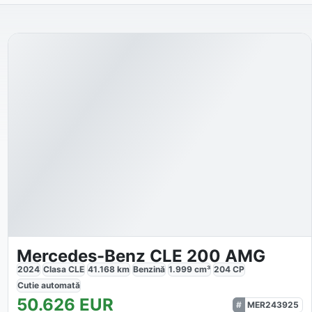
Mercedes-Benz CLE 200 AMG
2024
Clasa CLE
41.168
km
Benzină
1.999
cm³
204
CP
Cutie
automată
50.626
EUR
MER243925