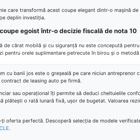
linie care transformă acest coupe elegant dintr-o mașină de 
pe deplin investiția.
oupe egoist într-o decizie fiscală de nota 10
ă de cărat mobilă și cu siguranță nu este concepută pentru
zi pentru orele suplimentare petrecute în birou și o metodă
 cu banii jos este o greșeală pe care niciun antreprenor c
i contract de leasing auto pe firmă.
r sau operațional îți permite să deduci cheltuielile conform 
 plătești o rată lunară fixă, ușor de bugetat. Valoarea rezid
-ți oferta perfectă. Descoperă selecția de modele verificate
 CLE
.