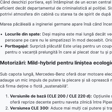
Când deschizi portiera, ești întâmpinat de un ecran central 
eficient decât departamentul de criminalistică al poliției. 
potrivi atmosfera din cabină cu starea ta de spirit de după 
Marea păcăleală a ingineriei germane apare însă când înce
Locurile din spate:
Deși mașina este mai lungă decât vec
persoane pe care nu le simpatizezi în mod deosebit. Oric
Portbagajul:
Surpriză plăcută! Este uriaș pentru un coup
pentru o vacanță prelungită în care ai plecat doar tu și 
Motorizări: Mild-hybrid pentru liniștea ecolo
Sub capota lungă, Mercedes-Benz oferă doar motoare electrif
adauge un mic impuls de putere la plecare și să oprească m
că firma deține o flotă „sustenabilă”.
Versiunile de bază (CLE 200 / CLE 220 d):
Opțiunile 
oferă reprize decente pentru naveta zilnică între Piper
Versiunea CLE 300:
Aduce mai mulți cai putere și tr