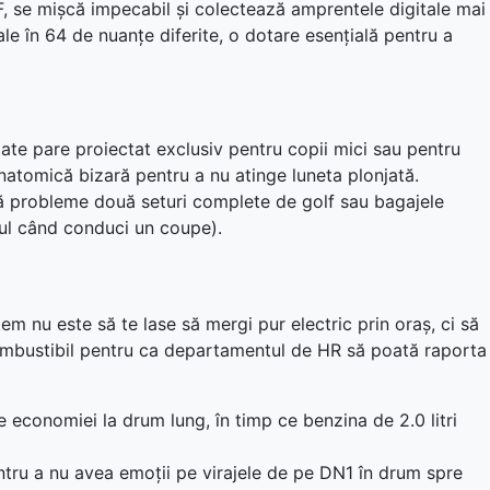
SF, se mișcă impecabil și colectează amprentele digitale mai
ale în 64 de nuanțe diferite, o dotare esențială pentru a
te pare proiectat exclusiv pentru copii mici sau pentru
natomică bizară pentru a nu atinge luneta plonjată.
ră probleme două seturi complete de golf sau bagajele
ocul când conduci un coupe).
m nu este să te lase să mergi pur electric prin oraș, ci să
 combustibil pentru ca departamentul de HR să poată raporta
 economiei la drum lung, în timp ce benzina de 2.0 litri
ntru a nu avea emoții pe virajele de pe DN1 în drum spre