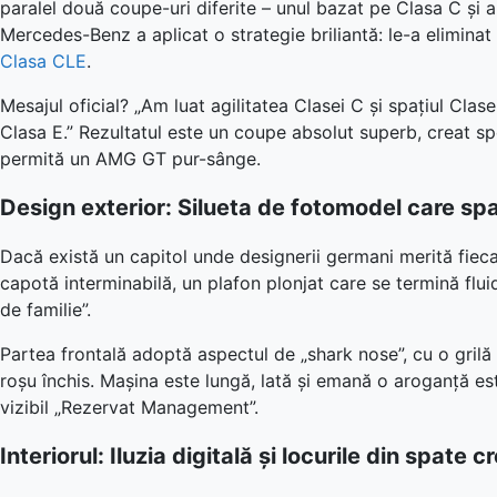
paralel două coupe-uri diferite – unul bazat pe Clasa C și a
Mercedes-Benz a aplicat o strategie briliantă: le-a elimina
Clasa CLE
.
Mesajul oficial? „Am luat agilitatea Clasei C și spațiul Clas
Clasa E.” Rezultatul este un coupe absolut superb, creat sp
permită un AMG GT pur-sânge.
Design exterior: Silueta de fotomodel care s
Dacă există un capitol unde designerii germani merită fieca
capotă interminabilă, un plafon plonjat care se termină fluid
de familie”.
Partea frontală adoptă aspectul de „shark nose”, cu o grilă 
roșu închis. Mașina este lungă, lată și emană o aroganță este
vizibil „Rezervat Management”.
Interiorul: Iluzia digitală și locurile din spate 