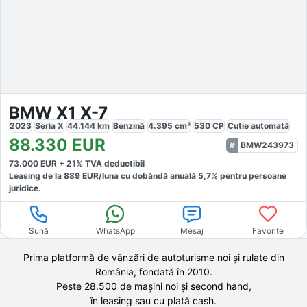
BMW X1 X-7
2023
Seria X
44.144
km
Benzină
4.395
cm³
530
CP
Cutie
automată
88.330
EUR
BMW243973
73.000
EUR +
21
% TVA deductibil
Leasing de la
889
EUR/luna
cu dobăndă
anuală
5,7
% pentru persoane
juridice.
Sună
WhatsApp
Mesaj
Favorite
Prima platformă de vânzări de autoturisme noi și rulate din
România, fondată în
2010
.
Peste 28.500 de
mașini noi și second hand,
în leasing sau cu plată cash.