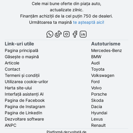
Cele mai bune oferte din piața auto,
actualizate zilnic.
Finanțăm achiziții de la
cel puțin 750 de
dealeri.
Următoarea ta mașină
te așteaptă aici!
Link-uri utile
Autoturisme
Pagina principală
Mercedes-Benz
Găsește o mașină
BMW
Articole
Audi
Contact
Toyota
Termeni și condiții
Volkswagen
Utilizarea cookie-urilor
Ford
Harta site-ului
Volvo
Interfață asistenți AI
Porsche
Pagina de Facebook
Skoda
Pagina de Instagram
Dacia
Pagina de LinkedIn
Hyundai
Dezvoltare software
Lexus
ANPC
Renault
Platformă dezvoltată de