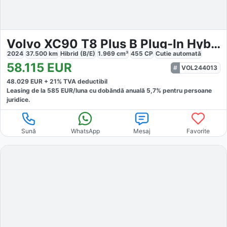
Volvo XC90 T8 Plus B Plug-In Hybrid AWD
2024
37.500
km
Hibrid (B/E)
1.969
cm³
455
CP
Cutie
automată
58.115
EUR
VOL244013
48.029
EUR +
21
% TVA deductibil
Leasing de la
585
EUR/luna
cu dobăndă
anuală
5,7
% pentru persoane
juridice.
Sună
WhatsApp
Mesaj
Favorite