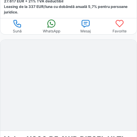
27.617
EUR +
21
% TVA deductibil
Leasing de la
337
EUR/luna
cu dobăndă
anuală
5,7
% pentru persoane
juridice.
Sună
WhatsApp
Mesaj
Favorite