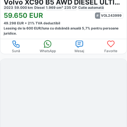
Volvo XC90 B5 AWD DIESEL ULTIMATE
2023
59.000
km
Diesel
1.969
cm³
235
CP
Cutie
automată
59.650
EUR
VOL243999
49.298
EUR +
21
% TVA deductibil
Leasing de la
600
EUR/luna
cu dobăndă
anuală
5,7
% pentru persoane
juridice.
Sună
WhatsApp
Mesaj
Favorite