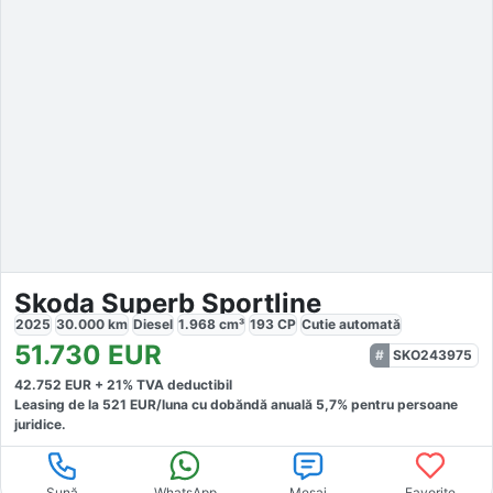
Skoda Superb Sportline
2025
30.000
km
Diesel
1.968
cm³
193
CP
Cutie
automată
51.730
EUR
SKO243975
42.752
EUR +
21
% TVA deductibil
Leasing de la
521
EUR/luna
cu dobăndă
anuală
5,7
% pentru persoane
juridice.
Sună
WhatsApp
Mesaj
Favorite