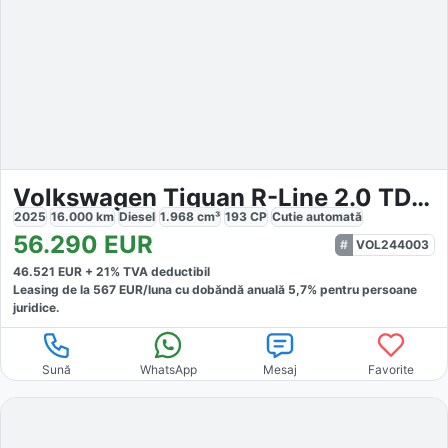
Volkswagen Tiguan R-Line 2.0 TDI 4MOTION
2025
16.000
km
Diesel
1.968
cm³
193
CP
Cutie
automată
56.290
EUR
VOL244003
46.521
EUR +
21
% TVA deductibil
Leasing de la
567
EUR/luna
cu dobăndă
anuală
5,7
% pentru persoane
juridice.
Sună
WhatsApp
Mesaj
Favorite