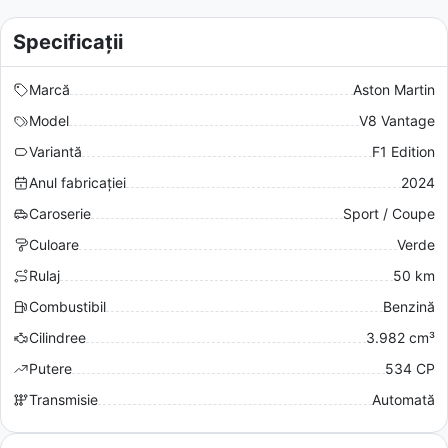
Specificații
Marcă
Aston Martin
Model
V8 Vantage
Variantă
F1 Edition
Anul fabricației
2024
Caroserie
Sport / Coupe
Culoare
Verde
Rulaj
50 km
Combustibil
Benzină
Cilindree
3.982 cm³
Putere
534 CP
Transmisie
Automată