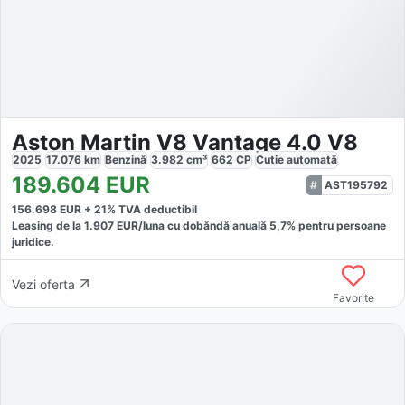
Aston Martin V8 Vantage 4.0 V8
2025
17.076
km
Benzină
3.982
cm³
662
CP
Cutie
automată
189.604
EUR
AST195792
156.698
EUR +
21
% TVA deductibil
Leasing de la
1.907
EUR/luna
cu dobăndă
anuală
5,7
% pentru persoane
juridice.
Vezi oferta
Favorite