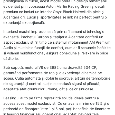
prestigioasă în curse, acest model oferă un design remarcabil,
evidențiat prin vopseaua Aston Martin Racing Green și detalii
premium ce includ un interior Onyx Black Haircell din piele și
Alcantara gri. Luxul și sportivitatea se îmbină perfect pentru o
experiență excepțională.
Interiorul mașinii impresionează prin rafinament și tehnologie
avansată. Pachetul Carbon și tapițeria Alcantara conferă un
aspect exclusivist, în timp ce sistemul infotainment AM Premium
Audio și multiplele funcții de confort, cum ar fi scaunele încălzite
și volanul multifuncțional, asigură conexiune și relaxare în orice
călătorie.
Sub capotă, motorul V8 de 3982 cmc dezvoltă 534 CP,
garantând performanțe de top și o experiență dinamică pe
șosea. Cutia automată și dotările sportive, alături de tehnologiile
de siguranță și control, susțin o condusă sigură și plăcută,
adaptată atât drumurilor urbane, cât și celor sinuoase.
Leasingul auto pe firmă reprezintă soluția ideală pentru a
accesa acest model exclusivist. Cu un avans minim de 15% și o
perioadă de finanțare între 1 și 5 ani, poți beneficia de finanțare
în leasing financiar sau operațional, adaptați nevoilor tale