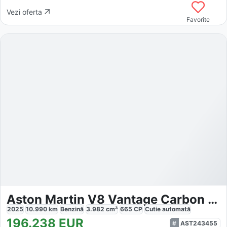
Vezi oferta
Favorite
Aston Martin V8 Vantage Carbon Fibre Performance Seat
2025
10.990
km
Benzină
3.982
cm³
665
CP
Cutie
automată
196.238
EUR
AST243455