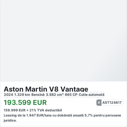
Aston Martin V8 Vantage
2024
1.329
km
Benzină
3.982
cm³
665
CP
Cutie
automată
193.599
EUR
AST124617
159.999
EUR +
21
% TVA deductibil
Leasing de la
1.947
EUR/luna
cu dobăndă
anuală
5,7
% pentru persoane
juridice.