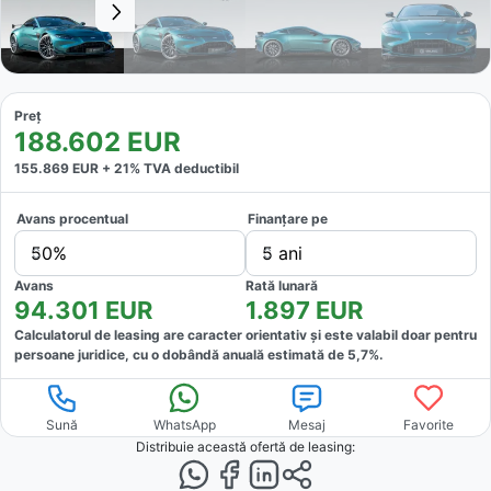
Preț
188.602
EUR
155.869
EUR +
21
% TVA deductibil
Avans procentual
Finanțare pe
50%
5 ani
Avans
Rată lunară
94.301
EUR
1.897
EUR
Calculatorul de leasing are caracter orientativ și este valabil doar pentru
persoane juridice, cu o dobândă anuală estimată de
5,7
%.
Sună
WhatsApp
Mesaj
Favorite
Distribuie această ofertă
de leasing
: