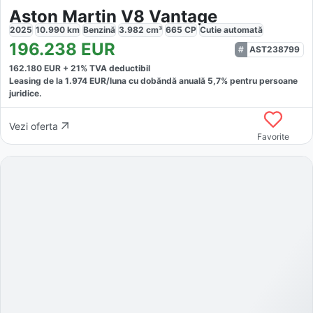
Aston Martin V8 Vantage
2025
10.990
km
Benzină
3.982
cm³
665
CP
Cutie
automată
196.238
EUR
AST238799
162.180
EUR +
21
% TVA deductibil
Leasing de la
1.974
EUR/luna
cu dobăndă
anuală
5,7
% pentru persoane
juridice.
Vezi oferta
Favorite