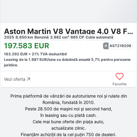
Aston Martin V8 Vantage 4.0 V8 Facelift
2025
6.850
km
Benzină
3.982
cm³
665
CP
Cutie
automată
197.583
EUR
AST219209
163.292
EUR +
21
% TVA deductibil
Leasing de la
1.987
EUR/luna
cu dobăndă
anuală
5,7
% pentru persoane
juridice.
Vezi oferta
Favorite
Prima platformă de vânzări de autoturisme noi și rulate din
România, fondată în
2010
.
Peste 28.500 de
mașini noi și second hand,
în leasing sau cu plată cash.
Cele mai bune oferte din piața auto,
actualizate zilnic.
Finanțăm achiziții de la
cel puțin 750 de
dealeri.