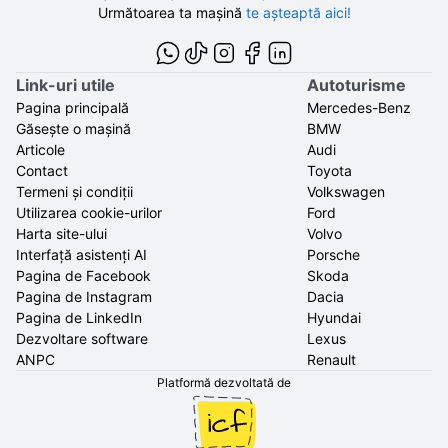
Următoarea ta mașină
te așteaptă aici!
Link-uri utile
Autoturisme
Pagina principală
Mercedes-Benz
Găsește o mașină
BMW
Articole
Audi
Contact
Toyota
Termeni și condiții
Volkswagen
Utilizarea cookie-urilor
Ford
Harta site-ului
Volvo
Interfață asistenți AI
Porsche
Pagina de Facebook
Skoda
Pagina de Instagram
Dacia
Pagina de LinkedIn
Hyundai
Dezvoltare software
Lexus
ANPC
Renault
Platformă dezvoltată de