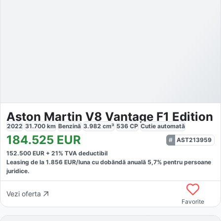
Aston Martin V8 Vantage F1 Edition
2022
31.700
km
Benzină
3.982
cm³
536
CP
Cutie
automată
184.525
EUR
AST213959
152.500
EUR +
21
% TVA deductibil
Leasing de la
1.856
EUR/luna
cu dobăndă
anuală
5,7
% pentru persoane
juridice.
Vezi oferta
Favorite