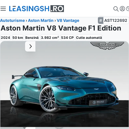
Autoturisme
›
Aston Martin
›
V8 Vantage
AST122692
Aston Martin V8 Vantage F1 Edition
2024
50
km
Benzină
3.982
cm³
534
CP
Cutie
automată