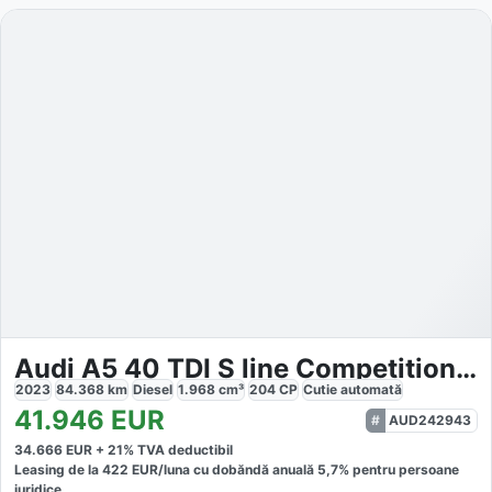
Audi A5 40 TDI S line Competition Plus
2023
84.368
km
Diesel
1.968
cm³
204
CP
Cutie
automată
41.946
EUR
AUD242943
34.666
EUR +
21
% TVA deductibil
Leasing de la
422
EUR/luna
cu dobăndă
anuală
5,7
% pentru persoane
juridice.