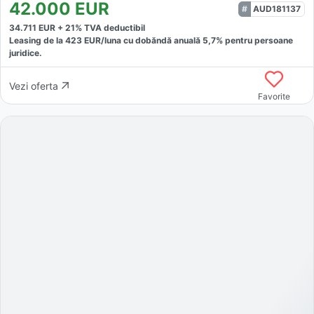
42.000
EUR
AUD181137
34.711
EUR +
21
% TVA deductibil
Leasing de la
423
EUR/luna
cu dobăndă
anuală
5,7
% pentru persoane
juridice.
Vezi oferta
Favorite