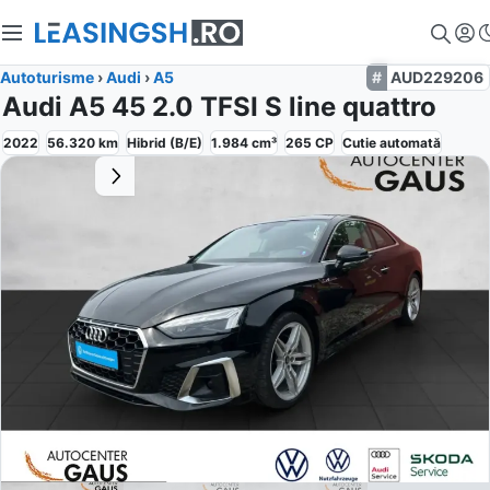
Autoturisme
›
Audi
›
A5
AUD229206
Audi A5 45 2.0 TFSI S line quattro
2022
56.320
km
Hibrid (B/E)
1.984
cm³
265
CP
Cutie
automată