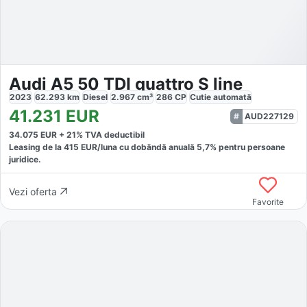
Audi A5 50 TDI quattro S line
2023
62.293
km
Diesel
2.967
cm³
286
CP
Cutie
automată
41.231
EUR
AUD227129
34.075
EUR +
21
% TVA deductibil
Leasing de la
415
EUR/luna
cu dobăndă
anuală
5,7
% pentru persoane
juridice.
Vezi oferta
Favorite