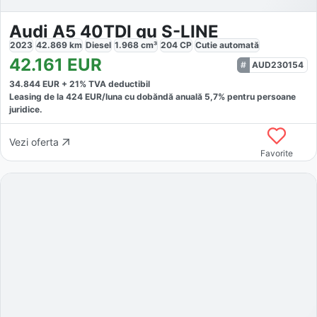
Audi A5 40TDI qu S-LINE
2023
42.869
km
Diesel
1.968
cm³
204
CP
Cutie
automată
42.161
EUR
AUD230154
34.844
EUR +
21
% TVA deductibil
Leasing de la
424
EUR/luna
cu dobăndă
anuală
5,7
% pentru persoane
juridice.
Vezi oferta
Favorite