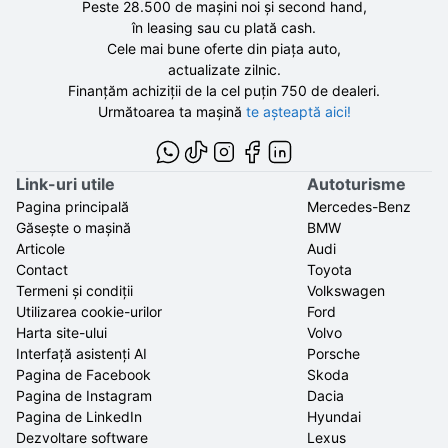
Peste 28.500 de
mașini noi și second hand,
în leasing sau cu plată cash.
Cele mai bune oferte din piața auto,
actualizate zilnic.
Finanțăm achiziții de la
cel puțin 750 de
dealeri.
Următoarea ta mașină
te așteaptă aici!
Link-uri utile
Autoturisme
Pagina principală
Mercedes-Benz
Găsește o mașină
BMW
Articole
Audi
Contact
Toyota
Termeni și condiții
Volkswagen
Utilizarea cookie-urilor
Ford
Harta site-ului
Volvo
Interfață asistenți AI
Porsche
Pagina de Facebook
Skoda
Pagina de Instagram
Dacia
Pagina de LinkedIn
Hyundai
Dezvoltare software
Lexus