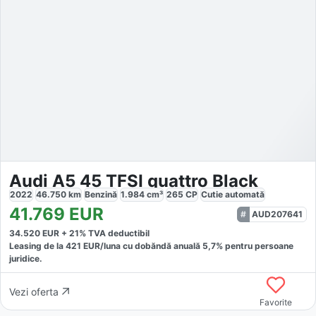
Audi A5 45 TFSI quattro Black
2022
46.750
km
Benzină
1.984
cm³
265
CP
Cutie
automată
41.769
EUR
AUD207641
34.520
EUR +
21
% TVA deductibil
Leasing de la
421
EUR/luna
cu dobăndă
anuală
5,7
% pentru persoane
juridice.
Vezi oferta
Favorite