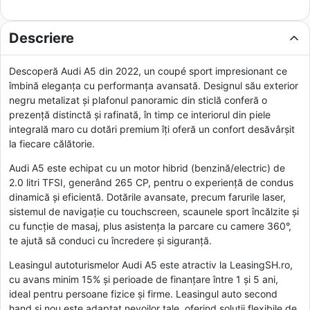
Descriere
Descoperă Audi A5 din 2022, un coupé sport impresionant ce
îmbină eleganța cu performanța avansată. Designul său exterior
negru metalizat și plafonul panoramic din sticlă conferă o
prezență distinctă și rafinată, în timp ce interiorul din piele
integrală maro cu dotări premium îți oferă un confort desăvârșit
la fiecare călătorie.
Audi A5 este echipat cu un motor hibrid (benzină/electric) de
2.0 litri TFSI, generând 265 CP, pentru o experiență de condus
dinamică și eficientă. Dotările avansate, precum farurile laser,
sistemul de navigație cu touchscreen, scaunele sport încălzite și
cu funcție de masaj, plus asistența la parcare cu camere 360°,
te ajută să conduci cu încredere și siguranță.
Leasingul autoturismelor Audi A5 este atractiv la LeasingSH.ro,
cu avans minim 15% și perioade de finanțare între 1 și 5 ani,
ideal pentru persoane fizice și firme. Leasingul auto second
hand și nou este adaptat nevoilor tale, oferind soluții flexibile de