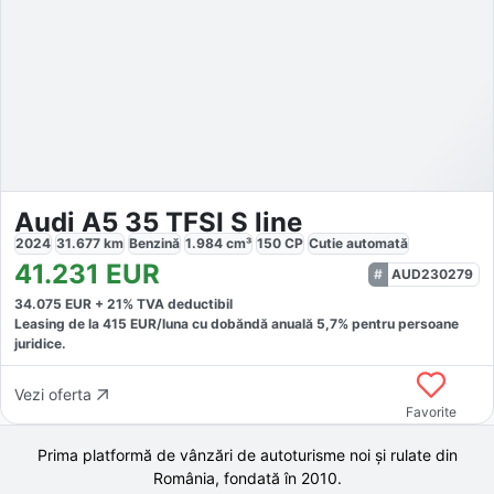
Audi A5 35 TFSI S line
2024
31.677
km
Benzină
1.984
cm³
150
CP
Cutie
automată
41.231
EUR
AUD230279
34.075
EUR +
21
% TVA deductibil
Leasing de la
415
EUR/luna
cu dobăndă
anuală
5,7
% pentru persoane
juridice.
Vezi oferta
Favorite
Prima platformă de vânzări de autoturisme noi și rulate din
România, fondată în
2010
.