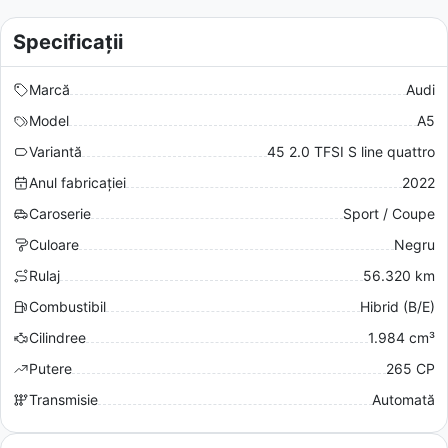
Specificații
Marcă
Audi
Model
A5
Variantă
45 2.0 TFSI S line quattro
Anul fabricației
2022
Caroserie
Sport / Coupe
Culoare
Negru
Rulaj
56.320 km
Combustibil
Hibrid (B/E)
Cilindree
1.984 cm³
Putere
265 CP
Transmisie
Automată