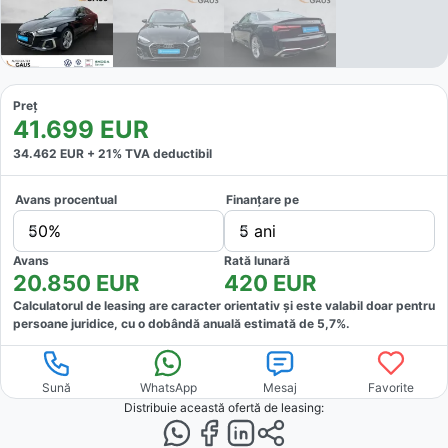
Preț
41.699
EUR
34.462
EUR +
21
% TVA deductibil
Avans procentual
Finanțare pe
50%
5 ani
Avans
Rată lunară
20.850
EUR
420
EUR
Calculatorul de leasing are caracter orientativ și este valabil doar pentru
persoane juridice, cu o dobândă anuală estimată de
5,7
%.
Sună
WhatsApp
Mesaj
Favorite
Distribuie această ofertă
de leasing
: