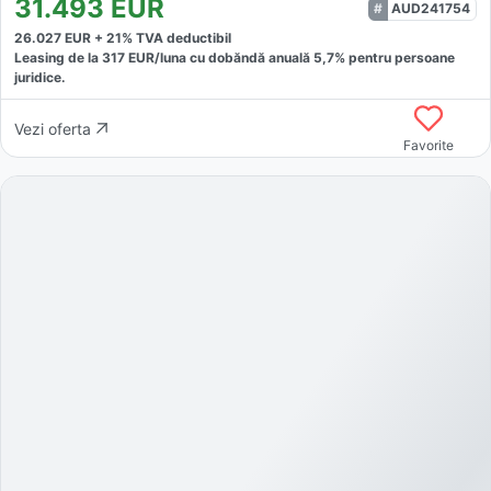
31.493
EUR
AUD241754
26.027
EUR +
21
% TVA deductibil
Leasing de la
317
EUR/luna
cu dobăndă
anuală
5,7
% pentru persoane
juridice.
Vezi oferta
Favorite