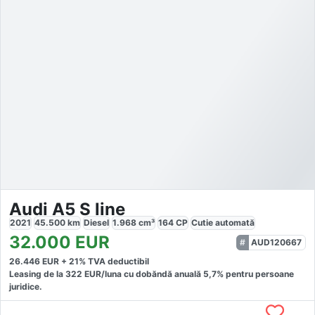
Audi A5 S line
2021
45.500
km
Diesel
1.968
cm³
164
CP
Cutie
automată
32.000
EUR
AUD120667
26.446
EUR +
21
% TVA deductibil
Leasing de la
322
EUR/luna
cu dobăndă
anuală
5,7
% pentru persoane
juridice.