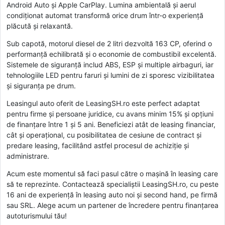
Android Auto și Apple CarPlay. Lumina ambientală și aerul
condiționat automat transformă orice drum într-o experiență
plăcută și relaxantă.
Sub capotă, motorul diesel de 2 litri dezvoltă 163 CP, oferind o
performanță echilibrată și o economie de combustibil excelentă.
Sistemele de siguranță includ ABS, ESP și multiple airbaguri, iar
tehnologiile LED pentru faruri și lumini de zi sporesc vizibilitatea
și siguranța pe drum.
Leasingul auto oferit de LeasingSH.ro este perfect adaptat
pentru firme și persoane juridice, cu avans minim 15% și opțiuni
de finanțare între 1 și 5 ani. Beneficiezi atât de leasing financiar,
cât și operațional, cu posibilitatea de cesiune de contract și
predare leasing, facilitând astfel procesul de achiziție și
administrare.
Acum este momentul să faci pasul către o mașină în leasing care
să te reprezinte. Contactează specialiștii LeasingSH.ro, cu peste
16 ani de experiență în leasing auto noi și second hand, pe firmă
sau SRL. Alege acum un partener de încredere pentru finanțarea
autoturismului tău!