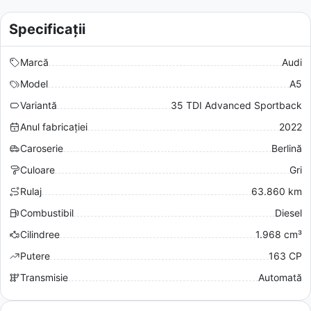
Specificații
Marcă
Audi
Model
A5
Variantă
35 TDI Advanced Sportback
Anul fabricației
2022
Caroserie
Berlină
Culoare
Gri
Rulaj
63.860 km
Combustibil
Diesel
Cilindree
1.968 cm³
Putere
163 CP
Transmisie
Automată