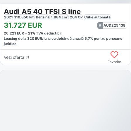
Audi A5 40 TFSI S line
2021
110.850
km
Benzină
1.984
cm³
204
CP
Cutie
automată
31.727
EUR
AUD225438
26.221
EUR +
21
% TVA deductibil
Leasing de la
320
EUR/luna
cu dobăndă
anuală
5,7
% pentru persoane
juridice.
Vezi oferta
Favorite