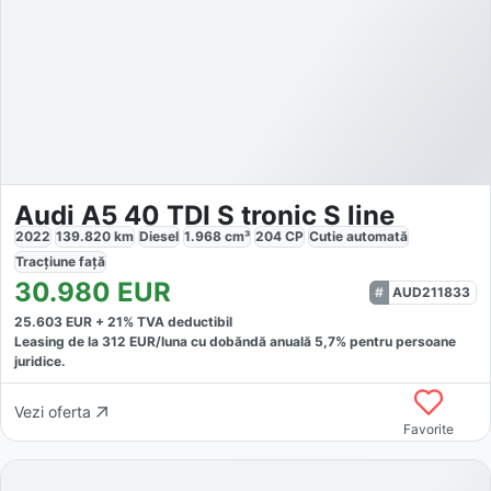
Audi A5 40 TDI S tronic S line
2022
139.820
km
Diesel
1.968
cm³
204
CP
Cutie
automată
Tracțiune
față
30.980
EUR
AUD211833
25.603
EUR +
21
% TVA deductibil
Leasing de la
312
EUR/luna
cu dobăndă
anuală
5,7
% pentru persoane
juridice.
Vezi oferta
Favorite