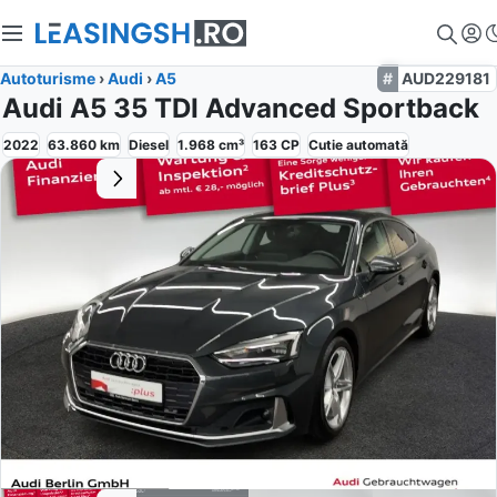
Autoturisme
›
Audi
›
A5
AUD229181
Audi A5 35 TDI Advanced Sportback
2022
63.860
km
Diesel
1.968
cm³
163
CP
Cutie
automată