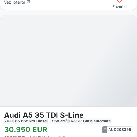
Vezi oferta
Favorite
Audi A5 35 TDI S-Line
2021
85.665
km
Diesel
1.968
cm³
163
CP
Cutie
automată
30.950
EUR
AUD203395