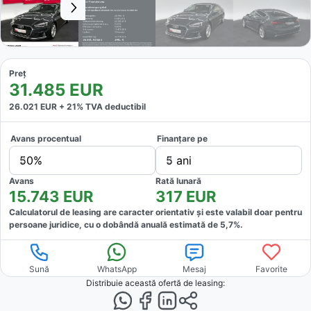
Preț
31.485
EUR
26.021
EUR +
21
% TVA deductibil
Avans procentual
Finanțare pe
50%
5 ani
Avans
Rată lunară
15.743
EUR
317
EUR
Calculatorul de leasing are caracter orientativ și este valabil doar pentru
persoane juridice, cu o dobândă anuală estimată de
5,7
%.
Sună
WhatsApp
Mesaj
Favorite
Distribuie această ofertă
de leasing
: