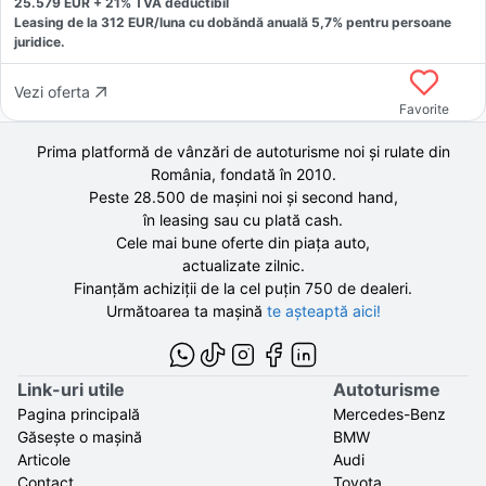
25.579
EUR +
21
% TVA deductibil
Leasing de la
312
EUR/luna
cu dobăndă
anuală
5,7
% pentru persoane
juridice.
Vezi oferta
Favorite
Prima platformă de vânzări de autoturisme noi și rulate din
România, fondată în
2010
.
Peste 28.500 de
mașini noi și second hand,
în leasing sau cu plată cash.
Cele mai bune oferte din piața auto,
actualizate zilnic.
Finanțăm achiziții de la
cel puțin 750 de
dealeri.
Următoarea ta mașină
te așteaptă aici!
Link-uri utile
Autoturisme
Pagina principală
Mercedes-Benz
Găsește o mașină
BMW
Articole
Audi
Contact
Toyota