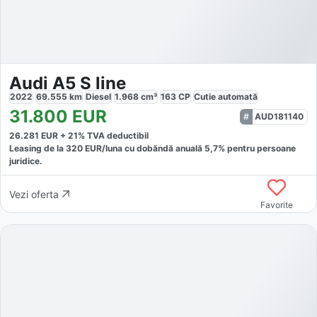
Audi A5 S line
2022
69.555
km
Diesel
1.968
cm³
163
CP
Cutie
automată
31.800
EUR
AUD181140
26.281
EUR +
21
% TVA deductibil
Leasing de la
320
EUR/luna
cu dobăndă
anuală
5,7
% pentru persoane
juridice.
Vezi oferta
Favorite