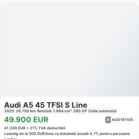
Audi A5 45 TFSI S Line
2025
28.750
km
Benzină
1.984
cm³
265
CP
Cutie
automată
49.900
EUR
AUD181105
41.240
EUR +
21
% TVA deductibil
Leasing de la
502
EUR/luna
cu dobăndă
anuală
5,7
% pentru persoane