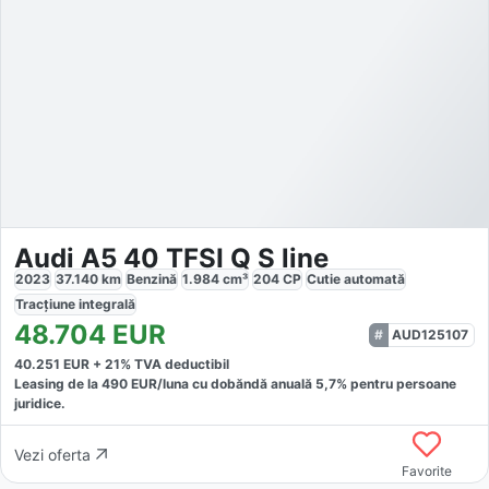
Audi A5 40 TFSI Q S line
2023
37.140
km
Benzină
1.984
cm³
204
CP
Cutie
automată
Tracțiune
integrală
48.704
EUR
AUD125107
40.251
EUR +
21
% TVA deductibil
Leasing de la
490
EUR/luna
cu dobăndă
anuală
5,7
% pentru persoane
juridice.
Vezi oferta
Favorite