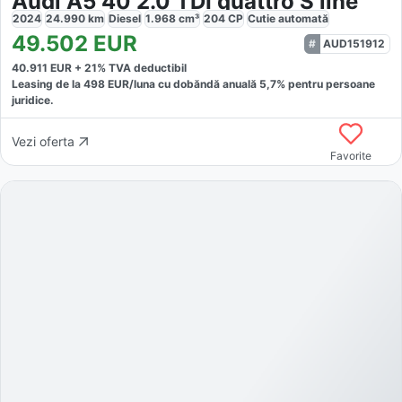
Audi A5 40 2.0 TDI quattro S line
2024
24.990
km
Diesel
1.968
cm³
204
CP
Cutie
automată
49.502
EUR
AUD151912
40.911
EUR +
21
% TVA deductibil
Leasing de la
498
EUR/luna
cu dobăndă
anuală
5,7
% pentru persoane
juridice.
Vezi oferta
Favorite