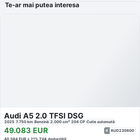
Te-ar mai putea interesa
Audi A5 2.0 TFSI DSG
2025
7.750
km
Benzină
2.000
cm³
204
CP
Cutie
automată
49.083
EUR
AUD230600
40.564
EUR +
21
% TVA deductibil