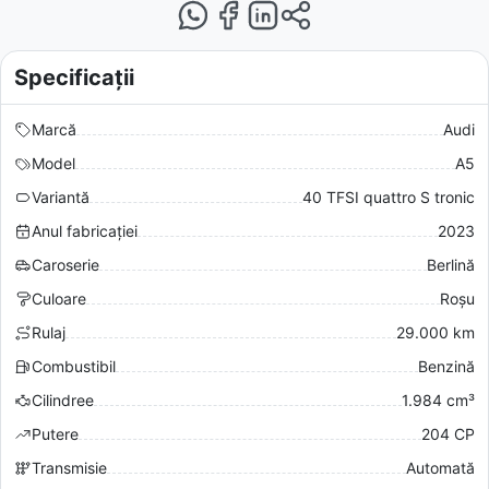
Specificații
Marcă
Audi
Model
A5
Variantă
40 TFSI quattro S tronic
Anul fabricației
2023
Caroserie
Berlină
Culoare
Roșu
Rulaj
29.000 km
Combustibil
Benzină
Cilindree
1.984 cm³
Putere
204 CP
Transmisie
Automată