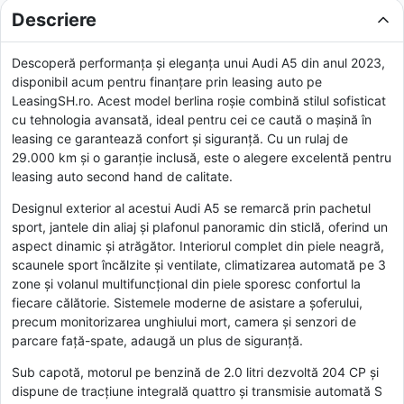
Descriere
Descoperă performanța și eleganța unui Audi A5 din anul 2023,
disponibil acum pentru finanțare prin leasing auto pe
LeasingSH.ro. Acest model berlina roșie combină stilul sofisticat
cu tehnologia avansată, ideal pentru cei ce caută o mașină în
leasing ce garantează confort și siguranță. Cu un rulaj de
29.000 km și o garanție inclusă, este o alegere excelentă pentru
leasing auto second hand de calitate.
Designul exterior al acestui Audi A5 se remarcă prin pachetul
sport, jantele din aliaj și plafonul panoramic din sticlă, oferind un
aspect dinamic și atrăgător. Interiorul complet din piele neagră,
scaunele sport încălzite și ventilate, climatizarea automată pe 3
zone și volanul multifuncțional din piele sporesc confortul la
fiecare călătorie. Sistemele moderne de asistare a șoferului,
precum monitorizarea unghiului mort, camera și senzori de
parcare față-spate, adaugă un plus de siguranță.
Sub capotă, motorul pe benzină de 2.0 litri dezvoltă 204 CP și
dispune de tracțiune integrală quattro și transmisie automată S