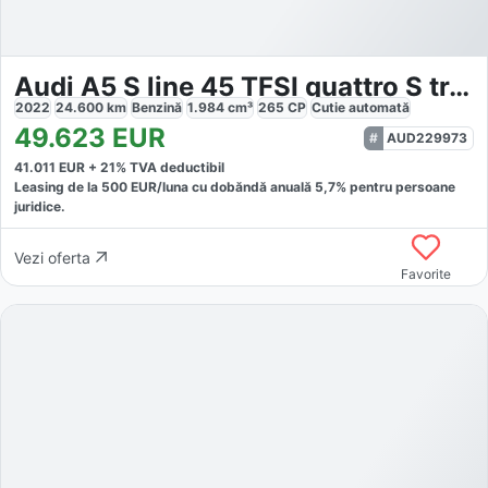
Audi A5 S line 45 TFSI quattro S tronic
2022
24.600
km
Benzină
1.984
cm³
265
CP
Cutie
automată
49.623
EUR
AUD229973
41.011
EUR +
21
% TVA deductibil
Leasing de la
500
EUR/luna
cu dobăndă
anuală
5,7
% pentru persoane
juridice.
Vezi oferta
Favorite