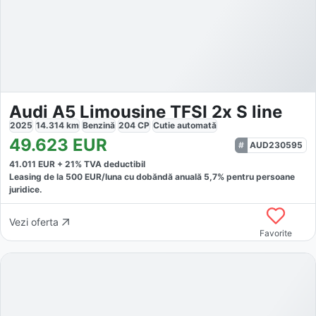
Audi A5 Limousine TFSI 2x S line
2025
14.314
km
Benzină
204
CP
Cutie
automată
49.623
EUR
AUD230595
41.011
EUR +
21
% TVA deductibil
Leasing de la
500
EUR/luna
cu dobăndă
anuală
5,7
% pentru persoane
juridice.
Vezi oferta
Favorite