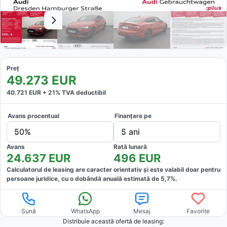
Preț
49.273
EUR
40.721
EUR +
21
% TVA deductibil
Avans procentual
Finanțare pe
50%
5 ani
Avans
Rată lunară
24.637
EUR
496
EUR
Calculatorul de leasing are caracter orientativ și este valabil doar pentru
persoane juridice, cu o dobândă anuală estimată de
5,7
%.
Sună
WhatsApp
Mesaj
Favorite
Distribuie această ofertă
de leasing
: