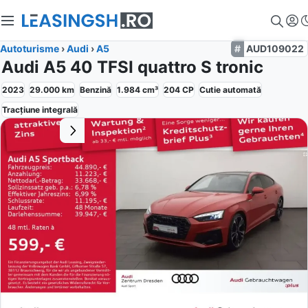
Autoturisme
›
Audi
›
A5
AUD109022
Audi A5 40 TFSI quattro S tronic
2023
29.000
km
Benzină
1.984
cm³
204
CP
Cutie
automată
Tracțiune
integrală