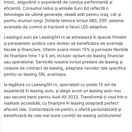
tronic, asigurând o experiență de condus performantă și
eficientă. Consumul redus și emisiile Euro 6d reflectă o
tehnologie de ultimă generație, ideală atât pentru oraș, cât și
pentru drumuri lungi. Dotările tehnice includ ABS, ESP, sisteme
avansate de control al tracțiunii și faruri LED adaptive.
Leasingul auto pe LeasingSH.ro se adresează în special firmelor
și persoanelor juridice care doresc să beneficieze de avantaje
fiscale și financiare. Oferim avans minim 15% și perioade flexibile
de finanțare între 1 și 5 ani, inclusiv opțiuni de leasing financiar
sau operațional. Serviciile noastre includ predare de leasing și
cesiune de contract de leasing, adaptate nevoilor tale specifice
pentru un leasing SRL avantajos.
Ia legătura cu LeasingSH.ro, specialiștii cu peste 15 ani de
experiență în leasing auto, și alege acum un leasing auto nou
sau second hand pentru Audi A5 2023. Transformă-ți visul într-o
realitate accesibilă, cu finanțare în leasing adaptată perfect
afacerii tale. Contactează-ne pentru o ofertă personalizată și
beneficiază de cele mai bune condiții de leasing autoturisme!