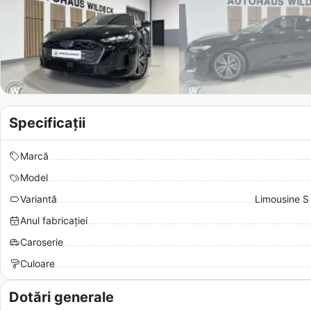
Specificații
Marcă
Model
Variantă
Limousine S 
Anul fabricației
Caroserie
Culoare
Dotări generale