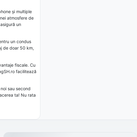
hone și multiple
unei atmosfere de
 asigură un
pentru un condus
raj de doar 50 km,
vantaje fiscale. Cu
ngSH.ro facilitează
 noi sau second
facerea ta! Nu rata