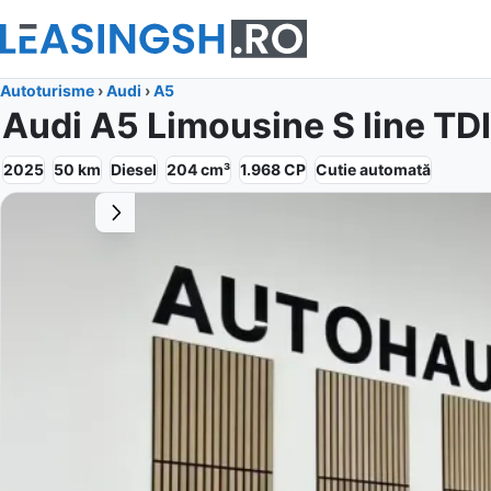
Autoturisme
›
Audi
›
A5
Audi A5 Limousine S line TDI
2025
50
km
Diesel
204
cm³
1.968
CP
Cutie
automată