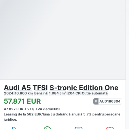
Audi A5 TFSI S-tronic Edition One
2024
10.800
km
Benzină
1.984
cm³
204
CP
Cutie
automată
57.871
EUR
AUD186304
47.827
EUR +
21
% TVA deductibil
Leasing de la
582
EUR/luna
cu dobăndă
anuală
5,7
% pentru persoane
juridice.