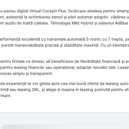
 panou digital Virtual Cockpit Plus, încărcare wireless pentru smartp
t, asistență la schimbarea benzii și pilot automat adaptiv. clădirea 
m audio de înaltă calitate. Tehnologia Mild Hybrid și sistemul AdBlue
 performanță excelentă cu transmisie automată S-tronic cu 7 trepte, 
ță permit manevrabilitate precisă și stabilitate maximă. Cu un kilomet
ntru firmele ce doresc să beneficieze de flexibilitate financiară și a
 pentru leasing financiar sau operațional, adaptat nevoilor tale. Leasi
roces simplu și transparent.
de experiență te vor ghida spre cea mai bună ofertă de leasing auto
rmă sau leasing SRL, și alege-ți mașina în leasing potrivită pentru a
rmant.