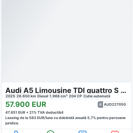
Audi A5 Limousine TDI quattro S line
2025
26.650
km
Diesel
1.968
cm³
204
CP
Cutie
automată
57.900
EUR
AUD227050
47.851
EUR +
21
% TVA deductibil
Leasing de la
583
EUR/luna
cu dobăndă
anuală
5,7
% pentru persoane
juridice.