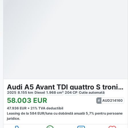
Audi A5 Avant TDI quattro S tronic edition one AHK
2025
8.155
km
Diesel
1.968
cm³
204
CP
Cutie
automată
58.003
EUR
AUD214160
47.936
EUR +
21
% TVA deductibil
Leasing de la
584
EUR/luna
cu dobăndă
anuală
5,7
% pentru persoane
juridice.