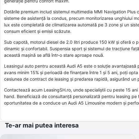
generație pentru confort maxim.
Dotările premium includ sistemul multimedia MMI Navigation Plus cu
sisteme de asistență la condus, precum monitorizarea unghiului mor
lux este completată de climatizarea automată pe 3 zone și un siste
consum eficient și emisii scăzute.
Sub capotă, motorul diesel de 2.0 litri produce 150 kW și oferă o
dinamic și confortabil. Suspensia sport și sistemul de tracțiune fa
această mașină se află într-o stare aproape nouă.
Leasingul auto pentru această Audi A5 este o soluție avantajoasă pe
avans minim 15% și perioadă de finanțare între 1 și 5 ani, poți opta
cesiunea de contract de leasing și predarea rapidă, asigurând un p
Contactează acum LeasingSH.ro, unde specialiștii cu peste 15 ani 
hand. Beneficiază de consultanță personalizată pentru leasing pe fi
oportunitatea de a conduce un Audi A5 Limousine modern și perfo
Te-ar mai putea interesa