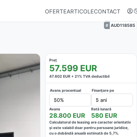
OFERTE
ARTICOLE
CONTACT
AUD118585
Preț
57.599
EUR
47.602
EUR +
21
% TVA deductibil
Avans procentual
Finanțare pe
Autentifică-te
50%
5 ani
Nu ai oferte favorite
Avans
Rată lunară
28.800
EUR
580
EUR
Calculatorul de leasing are caracter orientativ
și este valabil doar pentru persoane juridice,
cu o dobândă anuală estimată de
5,7
%.