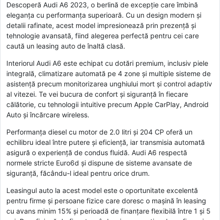
Descoperă Audi A6 2023, o berlină de excepție care îmbină
eleganța cu performanța superioară. Cu un design modern și
detalii rafinate, acest model impresionează prin prezență și
tehnologie avansată, fiind alegerea perfectă pentru cei care
caută un leasing auto de înaltă clasă.
Interiorul Audi A6 este echipat cu dotări premium, inclusiv piele
integrală, climatizare automată pe 4 zone și multiple sisteme de
asistență precum monitorizarea unghiului mort și control adaptiv
al vitezei. Te vei bucura de confort și siguranță în fiecare
călătorie, cu tehnologii intuitive precum Apple CarPlay, Android
Auto și încărcare wireless.
Performanța diesel cu motor de 2.0 litri și 204 CP oferă un
echilibru ideal între putere și eficiență, iar transmisia automată
asigură o experiență de condus fluidă. Audi A6 respectă
normele stricte Euro6d și dispune de sisteme avansate de
siguranță, făcându-l ideal pentru orice drum.
Leasingul auto la acest model este o oportunitate excelentă
pentru firme și persoane fizice care doresc o mașină în leasing
cu avans minim 15% și perioadă de finanțare flexibilă între 1 și 5