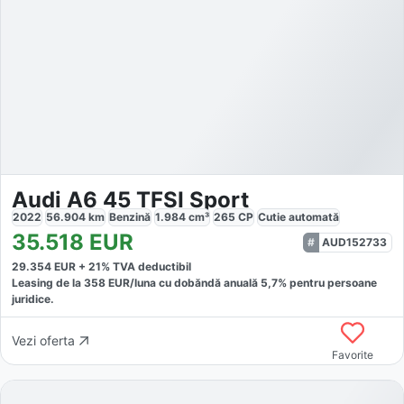
Audi A6 45 TFSI Sport
2022
56.904
km
Benzină
1.984
cm³
265
CP
Cutie
automată
35.518
EUR
AUD152733
29.354
EUR +
21
% TVA deductibil
Leasing de la
358
EUR/luna
cu dobăndă
anuală
5,7
% pentru persoane
juridice.
Vezi oferta
Favorite