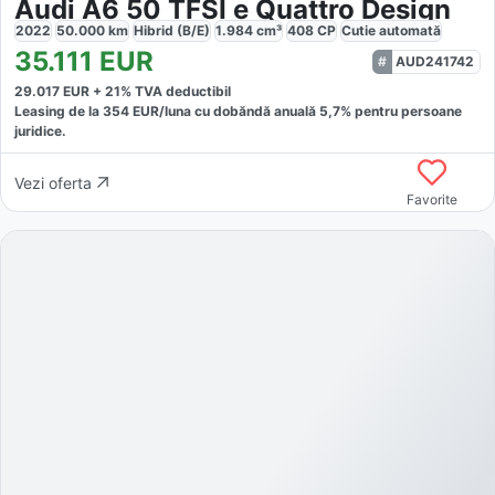
Audi A6 50 TFSI e Quattro Design
2022
50.000
km
Hibrid (B/E)
1.984
cm³
408
CP
Cutie
automată
35.111
EUR
AUD241742
29.017
EUR +
21
% TVA deductibil
Leasing de la
354
EUR/luna
cu dobăndă
anuală
5,7
% pentru persoane
juridice.
Vezi oferta
Favorite