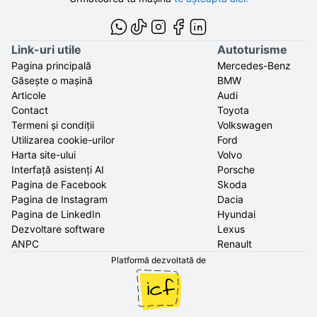
Link-uri utile
Autoturisme
Pagina principală
Mercedes-Benz
Găsește o mașină
BMW
Articole
Audi
Contact
Toyota
Termeni și condiții
Volkswagen
Utilizarea cookie-urilor
Ford
Harta site-ului
Volvo
Interfață asistenți AI
Porsche
Pagina de Facebook
Skoda
Pagina de Instagram
Dacia
Pagina de LinkedIn
Hyundai
Dezvoltare software
Lexus
ANPC
Renault
Platformă dezvoltată de