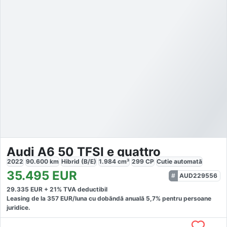
Audi A6 50 TFSI e quattro
2022
90.600
km
Hibrid (B/E)
1.984
cm³
299
CP
Cutie
automată
35.495
EUR
AUD229556
29.335
EUR +
21
% TVA deductibil
Leasing de la
357
EUR/luna
cu dobăndă
anuală
5,7
% pentru persoane
juridice.