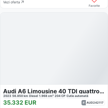
Vezi oferta
Favorite
Audi A6 Limousine 40 TDI quattro S tronic
2023
56.850
km
Diesel
1.968
cm³
204
CP
Cutie
automată
35.332
EUR
AUD242117