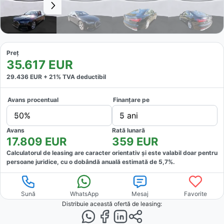
Preț
35.617
EUR
29.436
EUR +
21
% TVA deductibil
Avans procentual
Finanțare pe
50%
5 ani
Avans
Rată lunară
17.809
EUR
359
EUR
Calculatorul de leasing are caracter orientativ și este valabil doar pentru
persoane juridice, cu o dobândă anuală estimată de
5,7
%.
Sună
WhatsApp
Mesaj
Favorite
Distribuie această ofertă
de leasing
: