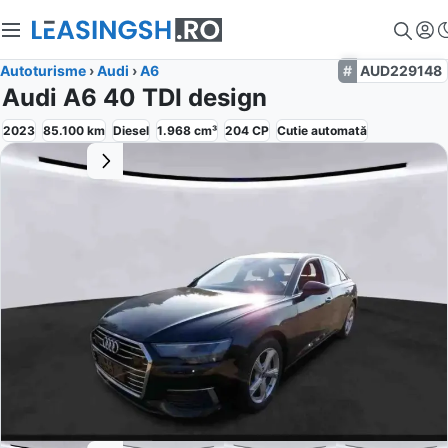
Autoturisme
›
Audi
›
A6
AUD229148
Audi A6 40 TDI design
2023
85.100
km
Diesel
1.968
cm³
204
CP
Cutie
automată