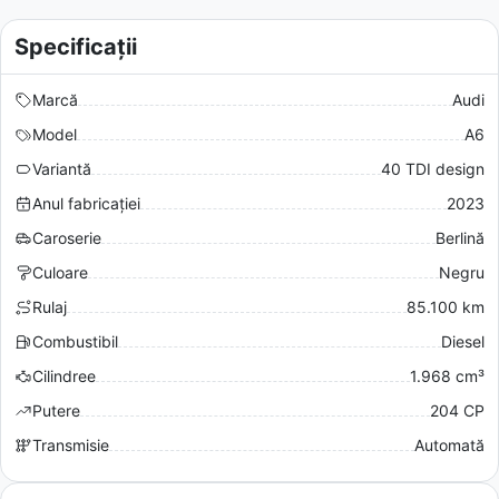
Specificații
Marcă
Audi
Model
A6
Variantă
40 TDI design
Anul fabricației
2023
Caroserie
Berlină
Culoare
Negru
Rulaj
85.100 km
Combustibil
Diesel
Cilindree
1.968 cm³
Putere
204 CP
Transmisie
Automată