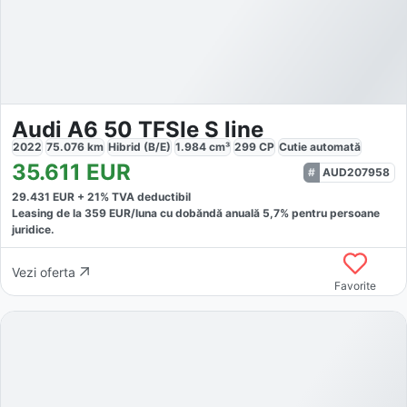
Audi A6 50 TFSIe S line
2022
75.076
km
Hibrid (B/E)
1.984
cm³
299
CP
Cutie
automată
35.611
EUR
AUD207958
29.431
EUR +
21
% TVA deductibil
Leasing de la
359
EUR/luna
cu dobăndă
anuală
5,7
% pentru persoane
juridice.
Vezi oferta
Favorite