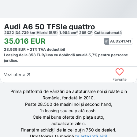
Audi A6 50 TFSIe quattro
2022
34.739
km
Hibrid (B/E)
1.984
cm³
265
CP
Cutie
automată
35.016
EUR
AUD241741
28.939
EUR +
21
% TVA deductibil
Leasing de la
353
EUR/luna
cu dobăndă
anuală
5,7
% pentru persoane
juridice.
Vezi oferta
Favorite
Prima platformă de vânzări de autoturisme noi și rulate din
România, fondată în
2010
.
Peste 28.500 de
mașini noi și second hand,
în leasing sau cu plată cash.
Cele mai bune oferte din piața auto,
actualizate zilnic.
Finanțăm achiziții de la
cel puțin 750 de
dealeri.
Următoarea ta mașină
te așteaptă aici!