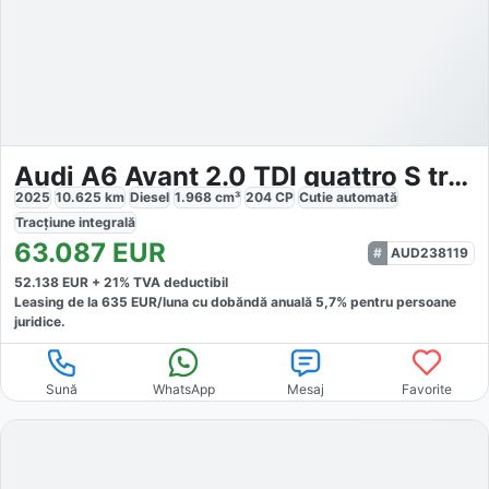
Audi A6 Avant 2.0 TDI quattro S tronic
2025
10.625
km
Diesel
1.968
cm³
204
CP
Cutie
automată
Tracțiune
integrală
63.087
EUR
AUD238119
52.138
EUR +
21
% TVA deductibil
Leasing de la
635
EUR/luna
cu dobăndă
anuală
5,7
% pentru persoane
juridice.
Sună
WhatsApp
Mesaj
Favorite