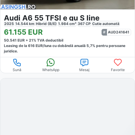
Audi A6 55 TFSI e qu S line
2025
14.544
km
Hibrid (B/E)
1.984
cm³
367
CP
Cutie
automată
61.155
EUR
AUD241641
50.541
EUR +
21
% TVA deductibil
Leasing de la
616
EUR/luna
cu dobăndă
anuală
5,7
% pentru persoane
juridice.
Sună
WhatsApp
Mesaj
Favorite