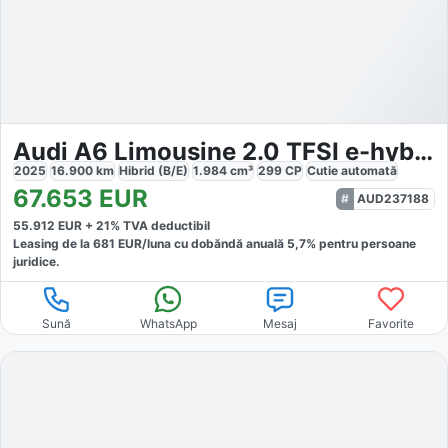
Audi A6 Limousine 2.0 TFSI e-hybrid S-tronic edition
2025
16.900
km
Hibrid (B/E)
1.984
cm³
299
CP
Cutie
automată
67.653
EUR
AUD237188
55.912
EUR +
21
% TVA deductibil
Leasing de la
681
EUR/luna
cu dobăndă
anuală
5,7
% pentru persoane
juridice.
Sună
WhatsApp
Mesaj
Favorite