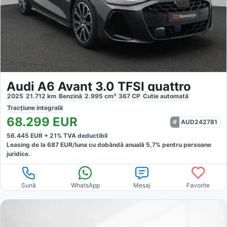
Audi A6 Avant 3.0 TFSI quattro
2025
21.712
km
Benzină
2.995
cm³
367
CP
Cutie
automată
Tracțiune
integrală
68.299
EUR
AUD242781
56.445
EUR +
21
% TVA deductibil
Leasing de la
687
EUR/luna
cu dobăndă
anuală
5,7
% pentru persoane
juridice.
Sună
WhatsApp
Mesaj
Favorite