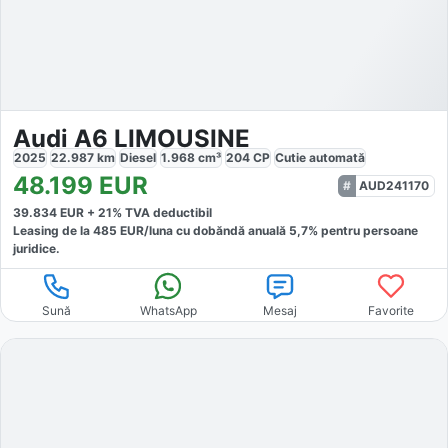
Audi A6 LIMOUSINE
2025
22.987
km
Diesel
1.968
cm³
204
CP
Cutie
automată
48.199
EUR
AUD241170
39.834
EUR +
21
% TVA deductibil
Leasing de la
485
EUR/luna
cu dobăndă
anuală
5,7
% pentru persoane
juridice.
Sună
WhatsApp
Mesaj
Favorite