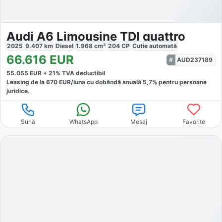
Audi A6 Limousine TDI quattro
2025
9.407
km
Diesel
1.968
cm³
204
CP
Cutie
automată
66.616
EUR
AUD237189
55.055
EUR +
21
% TVA deductibil
Leasing de la
670
EUR/luna
cu dobăndă
anuală
5,7
% pentru persoane
juridice.
Sună
WhatsApp
Mesaj
Favorite