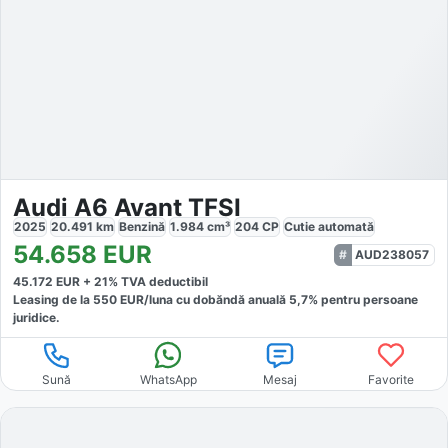
Audi A6 Avant TFSI
2025
20.491
km
Benzină
1.984
cm³
204
CP
Cutie
automată
54.658
EUR
AUD238057
45.172
EUR +
21
% TVA deductibil
Leasing de la
550
EUR/luna
cu dobăndă
anuală
5,7
% pentru persoane
juridice.
Sună
WhatsApp
Mesaj
Favorite