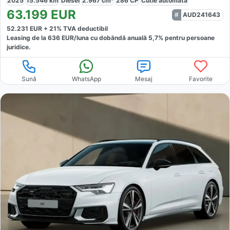
2025
15.546
km
Diesel
2.967
cm³
286
CP
Cutie
automată
63.199
EUR
AUD241643
52.231
EUR +
21
% TVA deductibil
Leasing de la
636
EUR/luna
cu dobăndă
anuală
5,7
% pentru persoane
juridice.
Sună
WhatsApp
Mesaj
Favorite