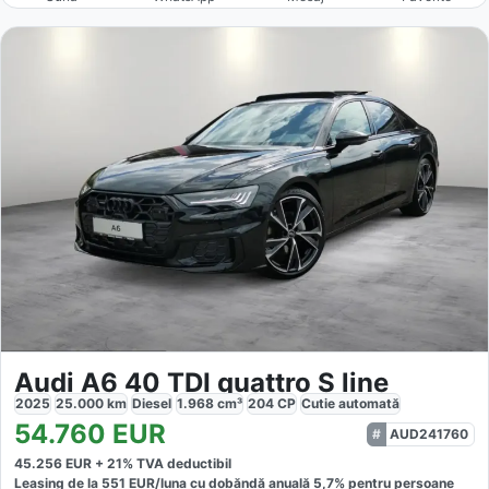
Audi A6 40 TDI quattro S line
2025
25.000
km
Diesel
1.968
cm³
204
CP
Cutie
automată
54.760
EUR
AUD241760
45.256
EUR +
21
% TVA deductibil
Leasing de la
551
EUR/luna
cu dobăndă
anuală
5,7
% pentru persoane