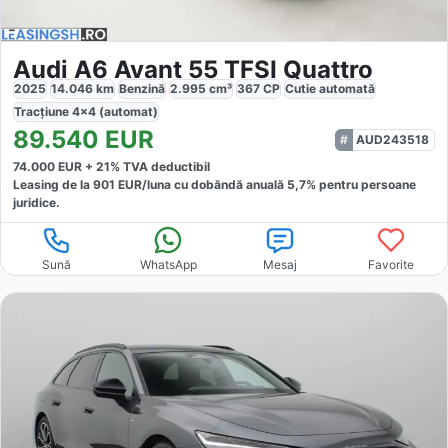
Audi A6 Avant 55 TFSI Quattro
2025
14.046
km
Benzină
2.995
cm³
367
CP
Cutie
automată
Tracțiune
4x4 (automat)
89.540
EUR
AUD243518
74.000
EUR +
21
% TVA deductibil
Leasing de la
901
EUR/luna
cu dobăndă
anuală
5,7
% pentru persoane
juridice.
Sună
WhatsApp
Mesaj
Favorite