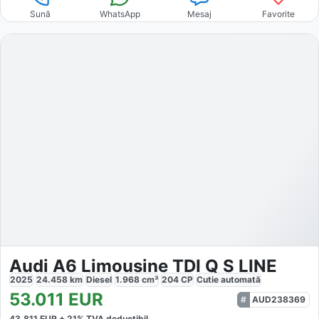
Sună
WhatsApp
Mesaj
Favorite
Audi A6 Limousine TDI Q S LINE
2025
24.458
km
Diesel
1.968
cm³
204
CP
Cutie
automată
53.011
EUR
AUD238369
43.811
EUR +
21
% TVA deductibil