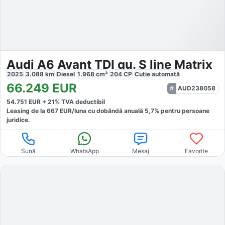
Audi A6 Avant TDI qu. S line Matrix
2025
3.088
km
Diesel
1.968
cm³
204
CP
Cutie
automată
66.249
EUR
AUD238058
54.751
EUR +
21
% TVA deductibil
Leasing de la
667
EUR/luna
cu dobăndă
anuală
5,7
% pentru persoane
juridice.
Sună
WhatsApp
Mesaj
Favorite