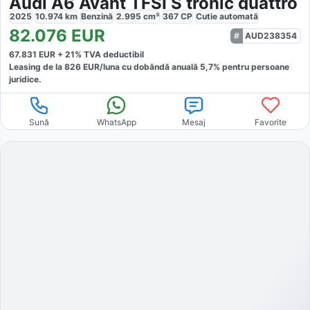
Audi A6 Avant TFSI S tronic quattro
2025
10.974
km
Benzină
2.995
cm³
367
CP
Cutie
automată
82.076
EUR
AUD238354
67.831
EUR +
21
% TVA deductibil
Leasing de la
826
EUR/luna
cu dobăndă
anuală
5,7
% pentru persoane
juridice.
Sună
WhatsApp
Mesaj
Favorite