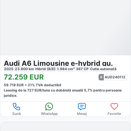
Audi A6 Limousine e-hybrid qu.
2025
23.800
km
Hibrid (B/E)
1.984
cm³
367
CP
Cutie
automată
72.259
EUR
AUD240112
59.718
EUR +
21
% TVA deductibil
Leasing de la
727
EUR/luna
cu dobăndă
anuală
5,7
% pentru persoane
juridice.
Sună
WhatsApp
Mesaj
Favorite