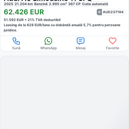
2025
21.204
km
Benzină
2.995
cm³
367
CP
Cutie
automată
62.426
EUR
AUD237194
51.592
EUR +
21
% TVA deductibil
Leasing de la
628
EUR/luna
cu dobăndă
anuală
5,7
% pentru persoane
juridice.
Sună
WhatsApp
Mesaj
Favorite