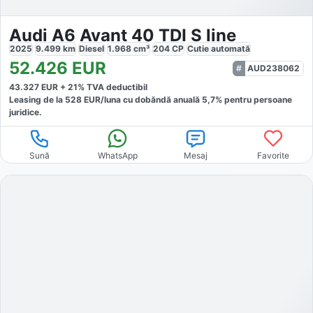
Audi A6 Avant 40 TDI S line
2025
9.499
km
Diesel
1.968
cm³
204
CP
Cutie
automată
52.426
EUR
AUD238062
43.327
EUR +
21
% TVA deductibil
Leasing de la
528
EUR/luna
cu dobăndă
anuală
5,7
% pentru persoane
juridice.
Sună
WhatsApp
Mesaj
Favorite