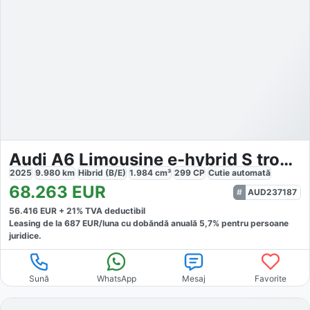
Audi A6 Limousine e-hybrid S tronic
2025
9.980
km
Hibrid (B/E)
1.984
cm³
299
CP
Cutie
automată
68.263
EUR
AUD237187
56.416
EUR +
21
% TVA deductibil
Leasing de la
687
EUR/luna
cu dobăndă
anuală
5,7
% pentru persoane
juridice.
Sună
WhatsApp
Mesaj
Favorite