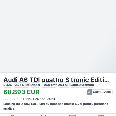
Audi A6 TDI quattro S tronic Edition One S line
2025
12.755
km
Diesel
1.968
cm³
204
CP
Cutie
automată
68.893
EUR
AUD237186
56.936
EUR +
21
% TVA deductibil
Leasing de la
693
EUR/luna
cu dobăndă
anuală
5,7
% pentru persoane
juridice.