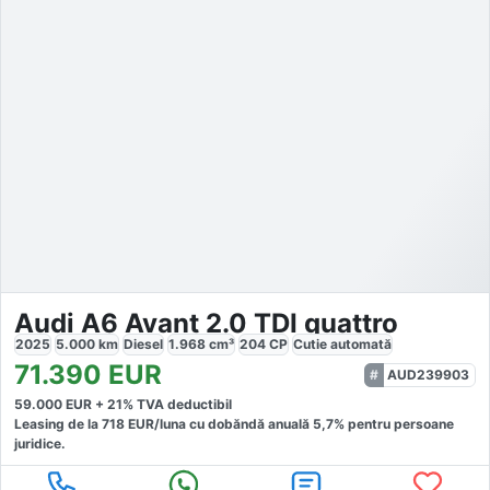
Audi A6 Avant 2.0 TDI quattro
2025
5.000
km
Diesel
1.968
cm³
204
CP
Cutie
automată
71.390
EUR
AUD239903
59.000
EUR +
21
% TVA deductibil
Leasing de la
718
EUR/luna
cu dobăndă
anuală
5,7
% pentru persoane
juridice.