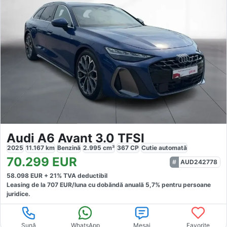
Audi A6 Avant 3.0 TFSI
2025
11.167
km
Benzină
2.995
cm³
367
CP
Cutie
automată
70.299
EUR
AUD242778
58.098
EUR +
21
% TVA deductibil
Leasing de la
707
EUR/luna
cu dobăndă
anuală
5,7
% pentru persoane
juridice.
Sună
WhatsApp
Mesaj
Favorite