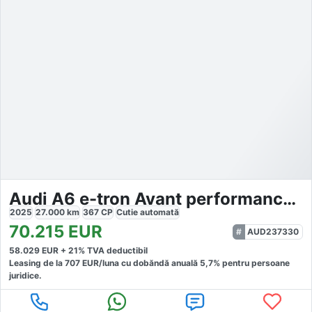
Audi A6 e-tron Avant performance S-Line
2025
27.000
km
367
CP
Cutie
automată
70.215
EUR
AUD237330
58.029
EUR +
21
% TVA deductibil
Leasing de la
707
EUR/luna
cu dobăndă
anuală
5,7
% pentru persoane
juridice.