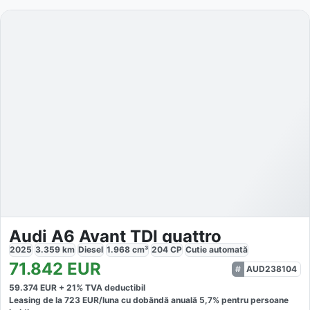
Audi A6 Avant TDI quattro
2025
3.359
km
Diesel
1.968
cm³
204
CP
Cutie
automată
71.842
EUR
AUD238104
59.374
EUR +
21
% TVA deductibil
Leasing de la
723
EUR/luna
cu dobăndă
anuală
5,7
% pentru persoane