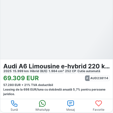
Audi A6 Limousine e-hybrid 220 kW S tronic quattro
2025
15.999
km
Hibrid (B/E)
1.984
cm³
252
CP
Cutie
automată
69.309
EUR
AUD238114
57.280
EUR +
21
% TVA deductibil
Leasing de la
698
EUR/luna
cu dobăndă
anuală
5,7
% pentru persoane
juridice.
Sună
WhatsApp
Mesaj
Favorite