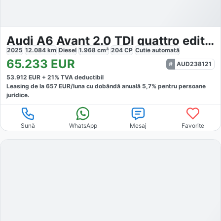
Audi A6 Avant 2.0 TDI quattro edition one
2025
12.084
km
Diesel
1.968
cm³
204
CP
Cutie
automată
65.233
EUR
AUD238121
53.912
EUR +
21
% TVA deductibil
Leasing de la
657
EUR/luna
cu dobăndă
anuală
5,7
% pentru persoane
juridice.
Sună
WhatsApp
Mesaj
Favorite