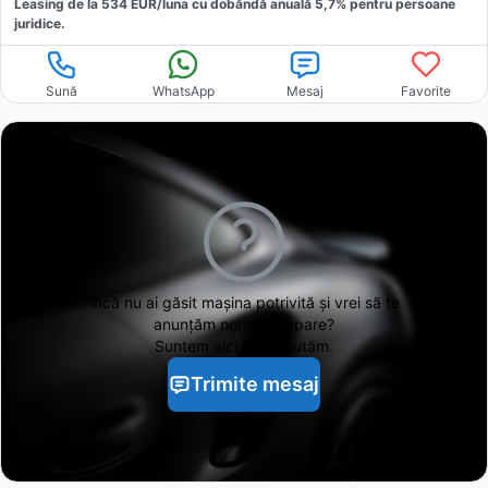
Leasing de la
534
EUR/luna
cu dobăndă
anuală
5,7
% pentru persoane
juridice.
Sună
WhatsApp
Mesaj
Favorite
Încă nu ai găsit
mașina potrivită și vrei să te
anunțăm noi când apare?
Suntem aici să te ajutăm.
Trimite mesaj