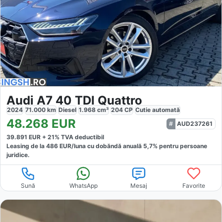
Audi A7 40 TDI Quattro
2024
71.000
km
Diesel
1.968
cm³
204
CP
Cutie
automată
48.268
EUR
AUD237261
39.891
EUR +
21
% TVA deductibil
Leasing de la
486
EUR/luna
cu dobăndă
anuală
5,7
% pentru persoane
juridice.
Sună
WhatsApp
Mesaj
Favorite