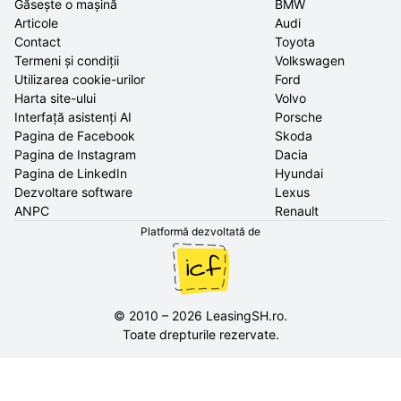
Găsește o mașină
BMW
Articole
Audi
Contact
Toyota
Termeni și condiții
Volkswagen
Utilizarea cookie-urilor
Ford
Harta site-ului
Volvo
Interfață asistenți AI
Porsche
Pagina de Facebook
Skoda
Pagina de Instagram
Dacia
Pagina de LinkedIn
Hyundai
Dezvoltare software
Lexus
ANPC
Renault
Platformă dezvoltată de
©
2010
–
2026
LeasingSH.ro
.
Toate drepturile rezervate.