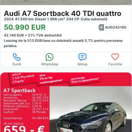
Audi A7 Sportback 40 TDI quattro
2024
47.500
km
Diesel
1.968
cm³
204
CP
Cutie
automată
50.990
EUR
AUD242190
42.140
EUR +
21
% TVA deductibil
Leasing de la
513
EUR/luna
cu dobăndă
anuală
5,7
% pentru persoane
juridice.
Sună
WhatsApp
Mesaj
Favorite