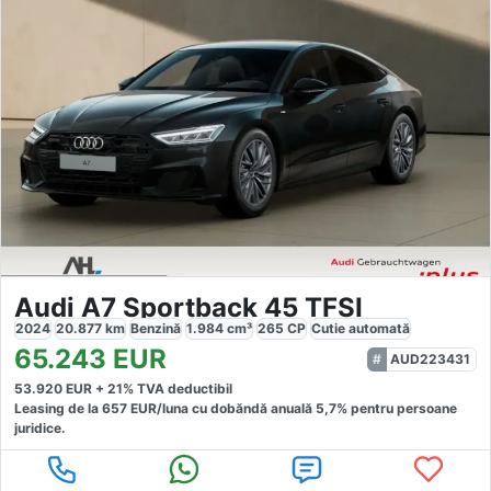
Audi A7 Sportback 45 TFSI
2024
20.877
km
Benzină
1.984
cm³
265
CP
Cutie
automată
65.243
EUR
AUD223431
53.920
EUR +
21
% TVA deductibil
Leasing de la
657
EUR/luna
cu dobăndă
anuală
5,7
% pentru persoane
juridice.