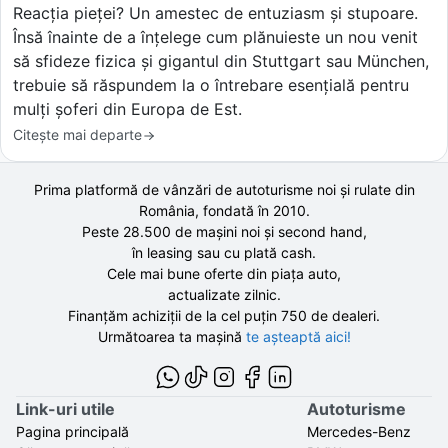
Reacția pieței? Un amestec de entuziasm și stupoare.
Însă înainte de a înțelege cum plănuieste un nou venit
să sfideze fizica și gigantul din Stuttgart sau München,
trebuie să răspundem la o întrebare esențială pentru
mulți șoferi din Europa de Est.
Citește mai departe
Prima platformă de vânzări de autoturisme noi și rulate din
România, fondată în
2010
.
Peste 28.500 de
mașini noi și second hand,
în leasing sau cu plată cash.
Cele mai bune oferte din piața auto,
actualizate zilnic.
Finanțăm achiziții de la
cel puțin 750 de
dealeri.
Următoarea ta mașină
te așteaptă aici!
Link-uri utile
Autoturisme
Pagina principală
Mercedes-Benz