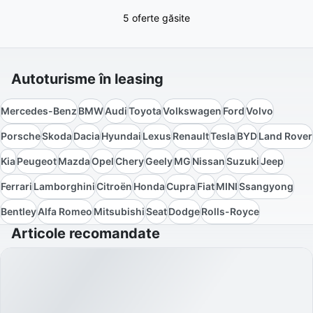
5 oferte găsite
Autoturisme în leasing
Mercedes-Benz
BMW
Audi
Toyota
Volkswagen
Ford
Volvo
Porsche
Skoda
Dacia
Hyundai
Lexus
Renault
Tesla
BYD
Land Rover
Kia
Peugeot
Mazda
Opel
Chery
Geely
MG
Nissan
Suzuki
Jeep
Ferrari
Lamborghini
Citroën
Honda
Cupra
Fiat
MINI
Ssangyong
Bentley
Alfa Romeo
Mitsubishi
Seat
Dodge
Rolls-Royce
Articole recomandate