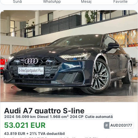
Sună
WhatsApp
Mesaj
Favorite
Audi A7 quattro S-line
2024
56.099
km
Diesel
1.968
cm³
204
CP
Cutie
automată
53.021
EUR
AUD203177
43.819
EUR +
21
% TVA deductibil