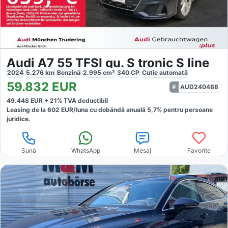
Audi A7 55 TFSI qu. S tronic S line
2024
5.276
km
Benzină
2.995
cm³
340
CP
Cutie
automată
59.832
EUR
AUD240488
49.448
EUR +
21
% TVA deductibil
Leasing de la
602
EUR/luna
cu dobăndă
anuală
5,7
% pentru persoane
juridice.
Sună
WhatsApp
Mesaj
Favorite