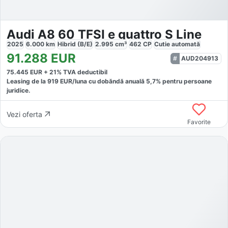
Audi A8 60 TFSI e quattro S Line
2025
6.000
km
Hibrid (B/E)
2.995
cm³
462
CP
Cutie
automată
91.288
EUR
AUD204913
75.445
EUR +
21
% TVA deductibil
Leasing de la
919
EUR/luna
cu dobăndă
anuală
5,7
% pentru persoane
juridice.
Vezi oferta
Favorite