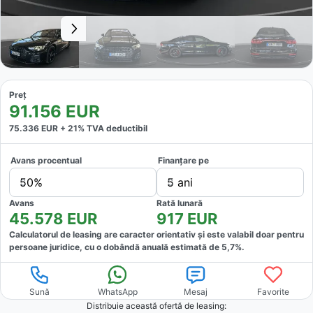
Preț
91.156
EUR
75.336
EUR +
21
% TVA deductibil
Avans procentual
Finanțare pe
50%
5 ani
Avans
Rată lunară
45.578
EUR
917
EUR
Calculatorul de leasing are caracter orientativ și este valabil doar pentru
persoane juridice, cu o dobândă anuală estimată de
5,7
%.
Sună
WhatsApp
Mesaj
Favorite
Distribuie această ofertă
de leasing
: