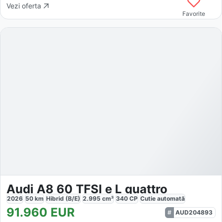
Vezi oferta
Favorite
Audi A8 60 TFSI e L quattro
2026
50
km
Hibrid (B/E)
2.995
cm³
340
CP
Cutie
automată
91.960
EUR
AUD204893