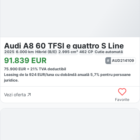
Audi A8 60 TFSI e quattro S Line
2025
6.000
km
Hibrid (B/E)
2.995
cm³
462
CP
Cutie
automată
91.839
EUR
AUD214109
75.900
EUR +
21
% TVA deductibil
Leasing de la
924
EUR/luna
cu dobăndă
anuală
5,7
% pentru persoane
juridice.
Vezi oferta
Favorite