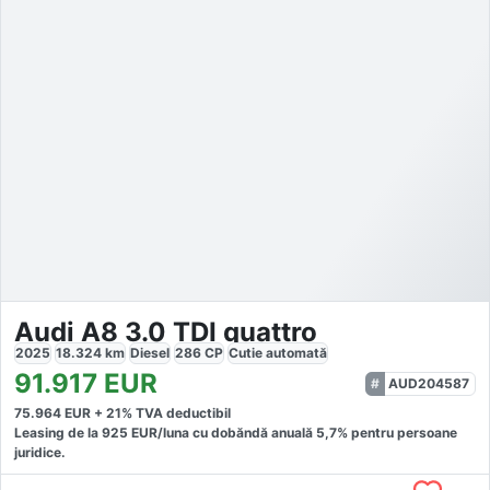
Audi A8 3.0 TDI quattro
2025
18.324
km
Diesel
286
CP
Cutie
automată
91.917
EUR
AUD204587
75.964
EUR +
21
% TVA deductibil
Leasing de la
925
EUR/luna
cu dobăndă
anuală
5,7
% pentru persoane
juridice.