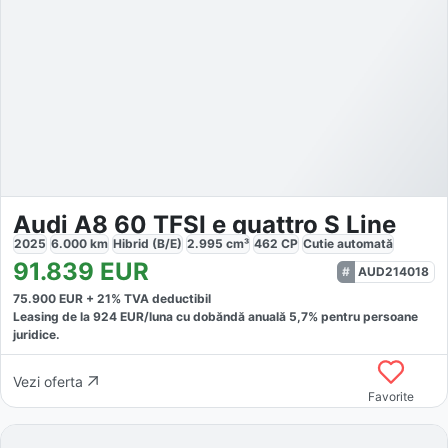
Audi A8 60 TFSI e quattro S Line
2025
6.000
km
Hibrid (B/E)
2.995
cm³
462
CP
Cutie
automată
91.839
EUR
AUD214018
75.900
EUR +
21
% TVA deductibil
Leasing de la
924
EUR/luna
cu dobăndă
anuală
5,7
% pentru persoane
juridice.
Vezi oferta
Favorite