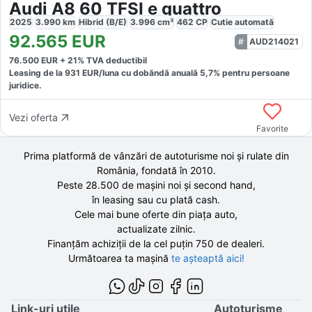
Audi A8 60 TFSI e quattro
2025
3.990
km
Hibrid (B/E)
3.996
cm³
462
CP
Cutie
automată
92.565
EUR
AUD214021
76.500
EUR +
21
% TVA deductibil
Leasing de la
931
EUR/luna
cu dobăndă
anuală
5,7
% pentru persoane
juridice.
Vezi oferta
Favorite
Prima platformă de vânzări de autoturisme noi și rulate din
România, fondată în
2010
.
Peste 28.500 de
mașini noi și second hand,
în leasing sau cu plată cash.
Cele mai bune oferte din piața auto,
actualizate zilnic.
Finanțăm achiziții de la
cel puțin 750 de
dealeri.
Următoarea ta mașină
te așteaptă aici!
Link-uri utile
Autoturisme