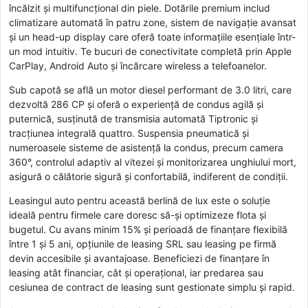
încălzit și multifuncțional din piele. Dotările premium includ
climatizare automată în patru zone, sistem de navigație avansat
și un head-up display care oferă toate informațiile esențiale într-
un mod intuitiv. Te bucuri de conectivitate completă prin Apple
CarPlay, Android Auto și încărcare wireless a telefoanelor.
Sub capotă se află un motor diesel performant de 3.0 litri, care
dezvoltă 286 CP și oferă o experiență de condus agilă și
puternică, susținută de transmisia automată Tiptronic și
tracțiunea integrală quattro. Suspensia pneumatică și
numeroasele sisteme de asistență la condus, precum camera
360°, controlul adaptiv al vitezei și monitorizarea unghiului mort,
asigură o călătorie sigură și confortabilă, indiferent de condiții.
Leasingul auto pentru această berlină de lux este o soluție
ideală pentru firmele care doresc să-și optimizeze flota și
bugetul. Cu avans minim 15% și perioadă de finanțare flexibilă
între 1 și 5 ani, opțiunile de leasing SRL sau leasing pe firmă
devin accesibile și avantajoase. Beneficiezi de finanțare în
leasing atât financiar, cât și operațional, iar predarea sau
cesiunea de contract de leasing sunt gestionate simplu și rapid.