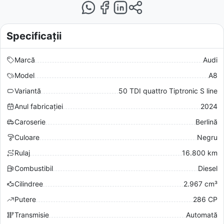
Specificații
Marcă
Audi
Model
A8
Variantă
50 TDI quattro Tiptronic S line
Anul fabricației
2024
Caroserie
Berlină
Culoare
Negru
Rulaj
16.800 km
Combustibil
Diesel
Cilindree
2.967 cm³
Putere
286 CP
Transmisie
Automată