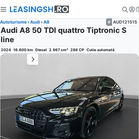
Autoturisme
›
Audi
›
A8
AUD121515
Audi A8 50 TDI quattro Tiptronic S
line
2024
16.800
km
Diesel
2.967
cm³
286
CP
Cutie
automată