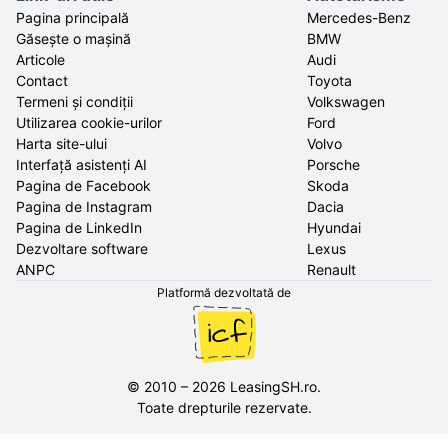
Pagina principală
Mercedes-Benz
Găsește o mașină
BMW
Articole
Audi
Contact
Toyota
Termeni și condiții
Volkswagen
Utilizarea cookie-urilor
Ford
Harta site-ului
Volvo
Interfață asistenți AI
Porsche
Pagina de Facebook
Skoda
Pagina de Instagram
Dacia
Pagina de LinkedIn
Hyundai
Dezvoltare software
Lexus
ANPC
Renault
Platformă dezvoltată de
©
2010
–
2026
LeasingSH.ro
.
Toate drepturile rezervate.