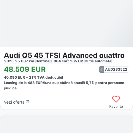
Audi Q5 45 TFSI Advanced quattro
2025
25.637
km
Benzină
1.984
cm³
265
CP
Cutie
automată
48.509
EUR
AUD233522
40.090
EUR +
21
% TVA deductibil
Leasing de la
488
EUR/luna
cu dobăndă
anuală
5,7
% pentru persoane
juridice.
Vezi oferta
Favorite