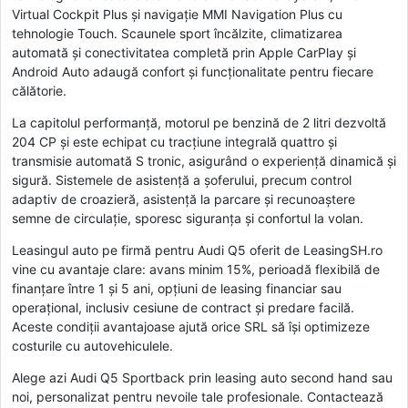
Virtual Cockpit Plus și navigație MMI Navigation Plus cu
tehnologie Touch. Scaunele sport încălzite, climatizarea
automată și conectivitatea completă prin Apple CarPlay și
Android Auto adaugă confort și funcționalitate pentru fiecare
călătorie.
La capitolul performanță, motorul pe benzină de 2 litri dezvoltă
204 CP și este echipat cu tracțiune integrală quattro și
transmisie automată S tronic, asigurând o experiență dinamică și
sigură. Sistemele de asistență a șoferului, precum control
adaptiv de croazieră, asistență la parcare și recunoaștere
semne de circulație, sporesc siguranța și confortul la volan.
Leasingul auto pe firmă pentru Audi Q5 oferit de LeasingSH.ro
vine cu avantaje clare: avans minim 15%, perioadă flexibilă de
finanțare între 1 și 5 ani, opțiuni de leasing financiar sau
operațional, inclusiv cesiune de contract și predare facilă.
Aceste condiții avantajoase ajută orice SRL să își optimizeze
costurile cu autovehiculele.
Alege azi Audi Q5 Sportback prin leasing auto second hand sau
noi, personalizat pentru nevoile tale profesionale. Contactează