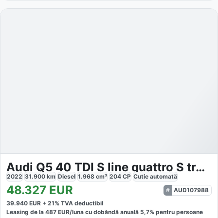
Audi Q5 40 TDI S line quattro S tronic
2022
31.900
km
Diesel
1.968
cm³
204
CP
Cutie
automată
48.327
EUR
AUD107988
39.940
EUR +
21
% TVA deductibil
Leasing de la
487
EUR/luna
cu dobăndă
anuală
5,7
% pentru persoane