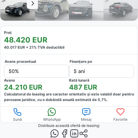
Preț
48.420
EUR
40.017
EUR +
21
% TVA deductibil
Avans procentual
Finanțare pe
50%
5 ani
Avans
Rată lunară
24.210
EUR
487
EUR
Calculatorul de leasing are caracter orientativ și este valabil doar pentru
persoane juridice, cu o dobândă anuală estimată de
5,7
%.
Sună
WhatsApp
Mesaj
Favorite
Distribuie această ofertă
de leasing
: