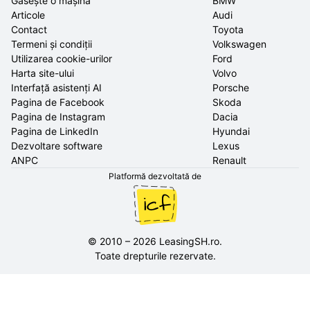
Găsește o mașină
BMW
Articole
Audi
Contact
Toyota
Termeni și condiții
Volkswagen
Utilizarea cookie-urilor
Ford
Harta site-ului
Volvo
Interfață asistenți AI
Porsche
Pagina de Facebook
Skoda
Pagina de Instagram
Dacia
Pagina de LinkedIn
Hyundai
Dezvoltare software
Lexus
ANPC
Renault
Platformă dezvoltată de
©
2010
–
2026
LeasingSH.ro
.
Toate drepturile rezervate.