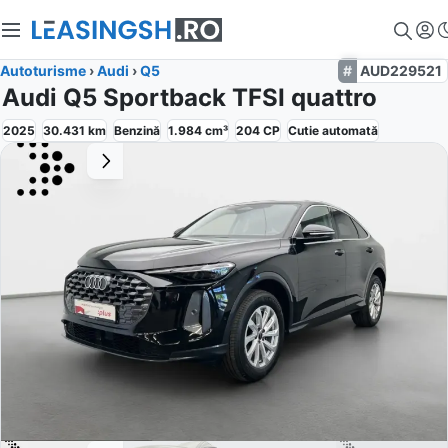
Autoturisme
›
Audi
›
Q5
AUD229521
Audi Q5 Sportback TFSI quattro
2025
30.431
km
Benzină
1.984
cm³
204
CP
Cutie
automată