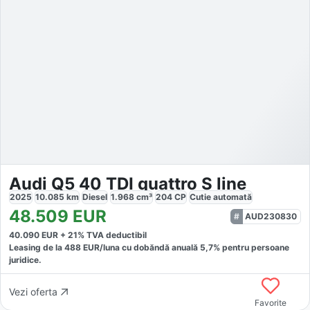
Audi Q5 40 TDI quattro S line
2025
10.085
km
Diesel
1.968
cm³
204
CP
Cutie
automată
48.509
EUR
AUD230830
40.090
EUR +
21
% TVA deductibil
Leasing de la
488
EUR/luna
cu dobăndă
anuală
5,7
% pentru persoane
juridice.
Vezi oferta
Favorite