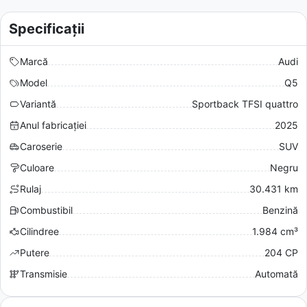
Specificații
Marcă
Audi
Model
Q5
Variantă
Sportback TFSI quattro
Anul fabricației
2025
Caroserie
SUV
Culoare
Negru
Rulaj
30.431 km
Combustibil
Benzină
Cilindree
1.984 cm³
Putere
204 CP
Transmisie
Automată