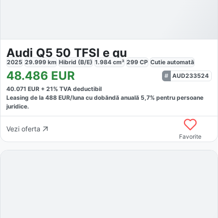
Audi Q5 50 TFSI e qu
2025
29.999
km
Hibrid (B/E)
1.984
cm³
299
CP
Cutie
automată
48.486
EUR
AUD233524
40.071
EUR +
21
% TVA deductibil
Leasing de la
488
EUR/luna
cu dobăndă
anuală
5,7
% pentru persoane
juridice.
Vezi oferta
Favorite