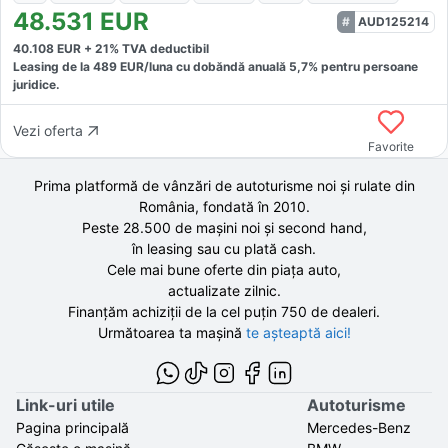
48.531
EUR
AUD125214
40.108
EUR +
21
% TVA deductibil
Leasing de la
489
EUR/luna
cu dobăndă
anuală
5,7
% pentru persoane
juridice.
Vezi oferta
Favorite
Prima platformă de vânzări de autoturisme noi și rulate din
România, fondată în
2010
.
Peste 28.500 de
mașini noi și second hand,
în leasing sau cu plată cash.
Cele mai bune oferte din piața auto,
actualizate zilnic.
Finanțăm achiziții de la
cel puțin 750 de
dealeri.
Următoarea ta mașină
te așteaptă aici!
Link-uri utile
Autoturisme
Pagina principală
Mercedes-Benz