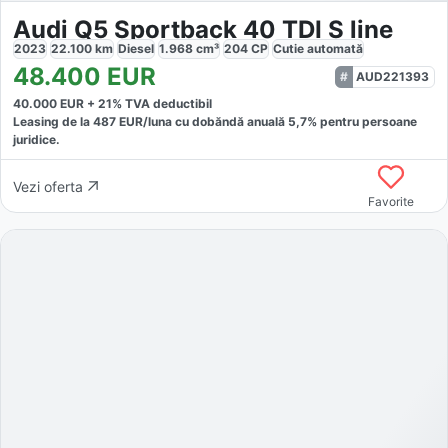
Audi Q5 Sportback 40 TDI S line
2023
22.100
km
Diesel
1.968
cm³
204
CP
Cutie
automată
48.400
EUR
AUD221393
40.000
EUR +
21
% TVA deductibil
Leasing de la
487
EUR/luna
cu dobăndă
anuală
5,7
% pentru persoane
juridice.
Vezi oferta
Favorite