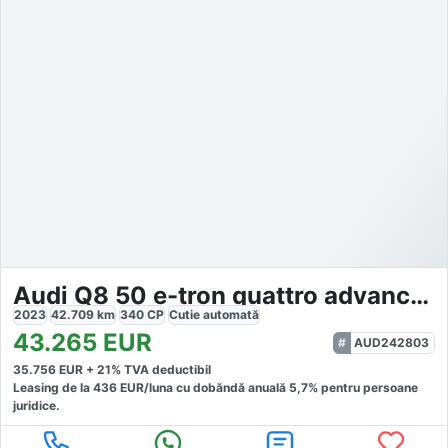
Audi Q8 50 e-tron quattro advanced
2023
42.709
km
340
CP
Cutie
automată
43.265
EUR
AUD242803
35.756
EUR +
21
% TVA deductibil
Leasing de la
436
EUR/luna
cu dobăndă
anuală
5,7
% pentru persoane
juridice.