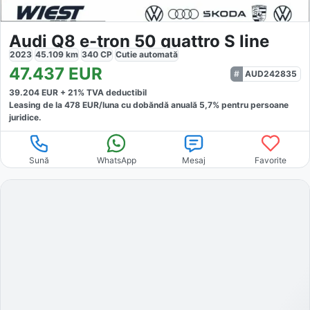
Audi Q8 e-tron 50 quattro S line
2023
45.109
km
340
CP
Cutie
automată
47.437
EUR
AUD242835
39.204
EUR +
21
% TVA deductibil
Leasing de la
478
EUR/luna
cu dobăndă
anuală
5,7
% pentru persoane
juridice.
Sună
WhatsApp
Mesaj
Favorite