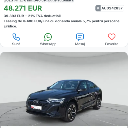
2023
41.270
km
340
CP
Cutie
automată
48.271
EUR
AUD242837
39.893
EUR +
21
% TVA deductibil
Leasing de la
486
EUR/luna
cu dobăndă
anuală
5,7
% pentru persoane
juridice.
Sună
WhatsApp
Mesaj
Favorite