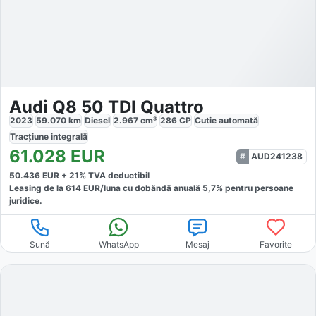
Audi Q8 50 TDI Quattro
2023
59.070
km
Diesel
2.967
cm³
286
CP
Cutie
automată
Tracțiune
integrală
61.028
EUR
AUD241238
50.436
EUR +
21
% TVA deductibil
Leasing de la
614
EUR/luna
cu dobăndă
anuală
5,7
% pentru persoane
juridice.
Sună
WhatsApp
Mesaj
Favorite