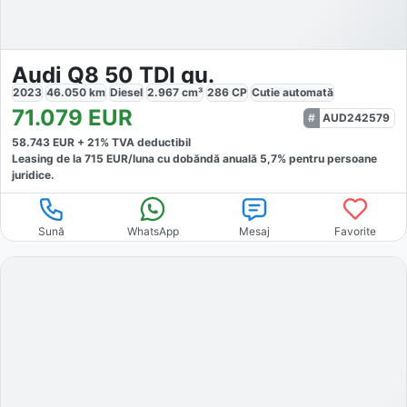
Audi Q8 50 TDI qu.
2023
46.050
km
Diesel
2.967
cm³
286
CP
Cutie
automată
71.079
EUR
AUD242579
58.743
EUR +
21
% TVA deductibil
Leasing de la
715
EUR/luna
cu dobăndă
anuală
5,7
% pentru persoane
juridice.
Sună
WhatsApp
Mesaj
Favorite