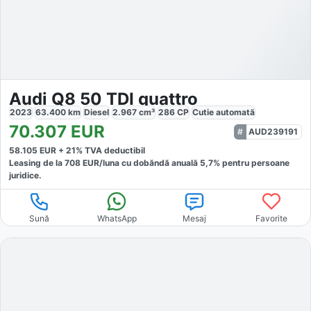
Audi Q8 50 TDI quattro
2023
63.400
km
Diesel
2.967
cm³
286
CP
Cutie
automată
70.307
EUR
AUD239191
58.105
EUR +
21
% TVA deductibil
Leasing de la
708
EUR/luna
cu dobăndă
anuală
5,7
% pentru persoane
juridice.
Sună
WhatsApp
Mesaj
Favorite