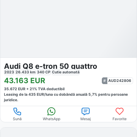
Audi Q8 e-tron 50 quattro
2023
26.433
km
340
CP
Cutie
automată
43.163
EUR
AUD242806
35.672
EUR +
21
% TVA deductibil
Leasing de la
435
EUR/luna
cu dobăndă
anuală
5,7
% pentru persoane
juridice.
Sună
WhatsApp
Mesaj
Favorite