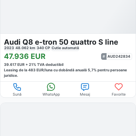
Audi Q8 e-tron 50 quattro S line
2023
48.062
km
340
CP
Cutie
automată
47.936
EUR
AUD242834
39.617
EUR +
21
% TVA deductibil
Leasing de la
483
EUR/luna
cu dobăndă
anuală
5,7
% pentru persoane
juridice.
Sună
WhatsApp
Mesaj
Favorite