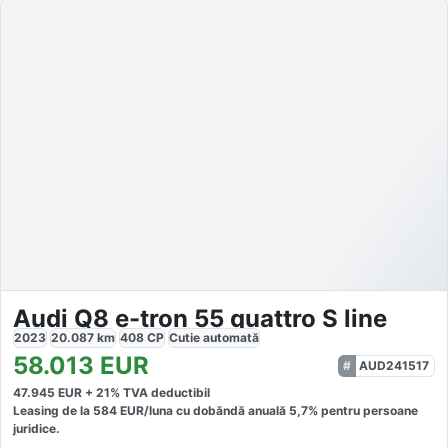
Audi Q8 e-tron 55 quattro S line
2023
20.087
km
408
CP
Cutie
automată
58.013
EUR
AUD241517
47.945
EUR +
21
% TVA deductibil
Leasing de la
584
EUR/luna
cu dobăndă
anuală
5,7
% pentru persoane
juridice.