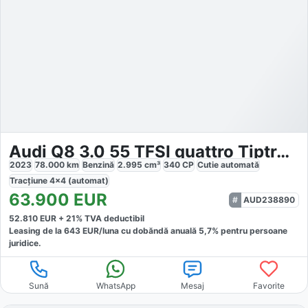
Audi Q8 3.0 55 TFSI quattro Tiptronic MHEV
2023
78.000
km
Benzină
2.995
cm³
340
CP
Cutie
automată
Tracțiune
4x4 (automat)
63.900
EUR
AUD238890
52.810
EUR +
21
% TVA deductibil
Leasing de la
643
EUR/luna
cu dobăndă
anuală
5,7
% pentru persoane
juridice.
Sună
WhatsApp
Mesaj
Favorite