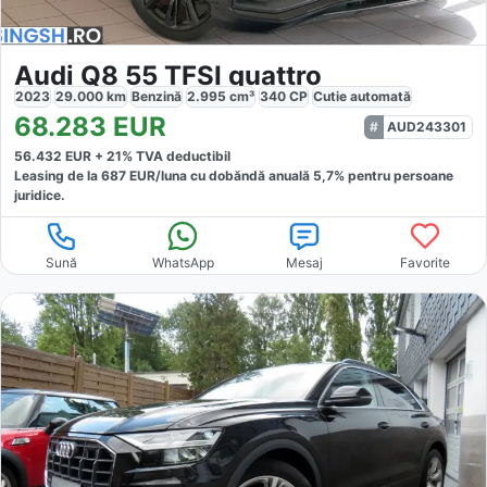
Audi Q8 55 TFSI quattro
2023
29.000
km
Benzină
2.995
cm³
340
CP
Cutie
automată
68.283
EUR
AUD243301
56.432
EUR +
21
% TVA deductibil
Leasing de la
687
EUR/luna
cu dobăndă
anuală
5,7
% pentru persoane
juridice.
Sună
WhatsApp
Mesaj
Favorite