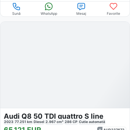
Sună
WhatsApp
Mesaj
Favorite
Audi Q8 50 TDI quattro S line
2023
77.251
km
Diesel
2.967
cm³
286
CP
Cutie
automată
65.121
EUR
AUD237672