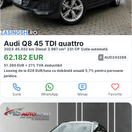
Audi Q8 45 TDI quattro
2023
45.032
km
Diesel
2.967
cm³
231
CP
Cutie
automată
62.182
EUR
AUD243268
51.390
EUR +
21
% TVA deductibil
Leasing de la
626
EUR/luna
cu dobăndă
anuală
5,7
% pentru persoane
juridice.
Sună
WhatsApp
Mesaj
Favorite