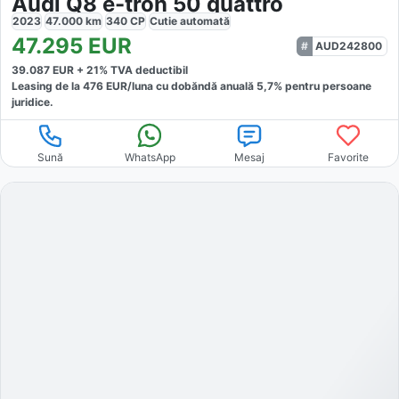
Audi Q8 e-tron 50 quattro
2023
47.000
km
340
CP
Cutie
automată
47.295
EUR
AUD242800
39.087
EUR +
21
% TVA deductibil
Leasing de la
476
EUR/luna
cu dobăndă
anuală
5,7
% pentru persoane
juridice.
Sună
WhatsApp
Mesaj
Favorite