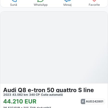
Sună
WhatsApp
Mesaj
Favorite
Audi Q8 e-tron 50 quattro S line
2023
43.082
km
340
CP
Cutie
automată
44.210
EUR
AUD242801
36.537
EUR +
21
% TVA deductibil