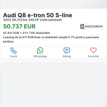
Audi Q8 e-tron 50 S-line
2023
58.313
km
340
CP
Cutie
automată
50.737
EUR
AUD239674
41.931
EUR +
21
% TVA deductibil
Leasing de la
511
EUR/luna
cu dobăndă
anuală
5,7
% pentru persoane
juridice.
Sună
WhatsApp
Mesaj
Favorite