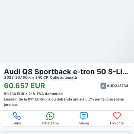
Audi Q8 Sportback e-tron 50 S-Line quattro
2023
25.150
km
340
CP
Cutie
automată
60.657
EUR
AUD241734
50.130
EUR +
21
% TVA deductibil
Leasing de la
611
EUR/luna
cu dobăndă
anuală
5,7
% pentru persoane
juridice.
Sună
WhatsApp
Mesaj
Favorite