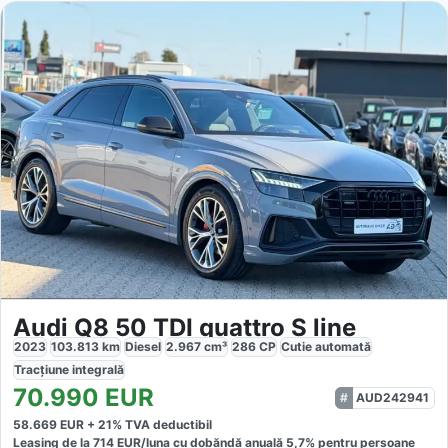
Audi Q8 50 TDI quattro S line
2023
103.813
km
Diesel
2.967
cm³
286
CP
Cutie
automată
Tracțiune
integrală
70.990
EUR
AUD242941
58.669
EUR +
21
% TVA deductibil
Leasing de la
714
EUR/luna
cu dobăndă
anuală
5,7
% pentru persoane