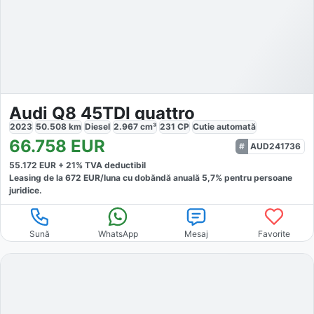
Audi Q8 45TDI quattro
2023
50.508
km
Diesel
2.967
cm³
231
CP
Cutie
automată
66.758
EUR
AUD241736
55.172
EUR +
21
% TVA deductibil
Leasing de la
672
EUR/luna
cu dobăndă
anuală
5,7
% pentru persoane
juridice.
Sună
WhatsApp
Mesaj
Favorite