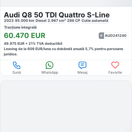
Audi Q8 50 TDI Quattro S-Line
2023
95.000
km
Diesel
2.967
cm³
286
CP
Cutie
automată
Tracțiune
integrală
60.470
EUR
AUD241240
49.975
EUR +
21
% TVA deductibil
Leasing de la
609
EUR/luna
cu dobăndă
anuală
5,7
% pentru persoane
juridice.
Sună
WhatsApp
Mesaj
Favorite