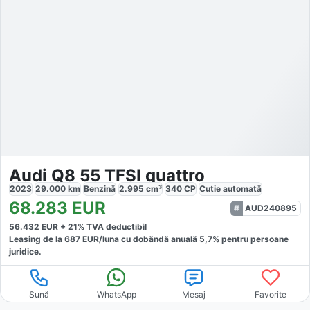
Audi Q8 55 TFSI quattro
2023
29.000
km
Benzină
2.995
cm³
340
CP
Cutie
automată
68.283
EUR
AUD240895
56.432
EUR +
21
% TVA deductibil
Leasing de la
687
EUR/luna
cu dobăndă
anuală
5,7
% pentru persoane
juridice.
Sună
WhatsApp
Mesaj
Favorite