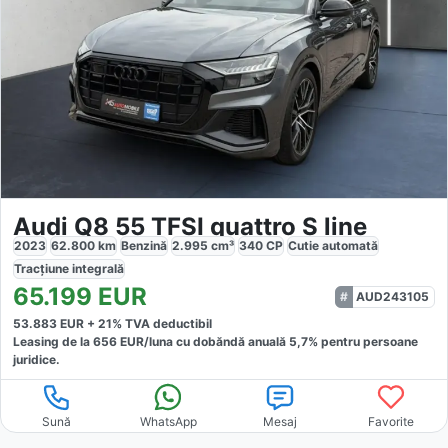
Audi Q8 55 TFSI quattro S line
2023
62.800
km
Benzină
2.995
cm³
340
CP
Cutie
automată
Tracțiune
integrală
65.199
EUR
AUD243105
53.883
EUR +
21
% TVA deductibil
Leasing de la
656
EUR/luna
cu dobăndă
anuală
5,7
% pentru persoane
juridice.
Sună
WhatsApp
Mesaj
Favorite