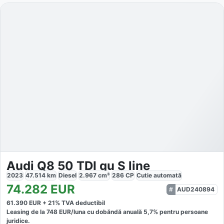
Audi Q8 50 TDI qu S line
2023
47.514
km
Diesel
2.967
cm³
286
CP
Cutie
automată
74.282
EUR
AUD240894
61.390
EUR +
21
% TVA deductibil
Leasing de la
748
EUR/luna
cu dobăndă
anuală
5,7
% pentru persoane
juridice.