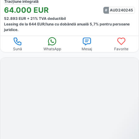
Tracțiune
integrală
64.000
EUR
AUD240245
52.893
EUR +
21
% TVA deductibil
Leasing de la
644
EUR/luna
cu dobăndă
anuală
5,7
% pentru persoane
juridice.
Sună
WhatsApp
Mesaj
Favorite