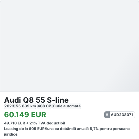
Audi Q8 55 S-line
2023
55.839
km
408
CP
Cutie
automată
60.149
EUR
AUD238071
49.710
EUR +
21
% TVA deductibil
Leasing de la
605
EUR/luna
cu dobăndă
anuală
5,7
% pentru persoane
juridice.