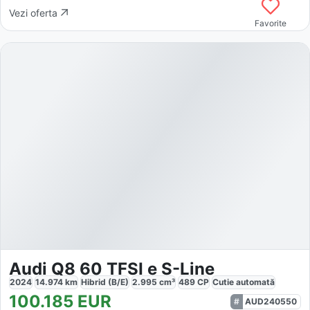
Vezi oferta
Favorite
Audi Q8 60 TFSI e S-Line
2024
14.974
km
Hibrid (B/E)
2.995
cm³
489
CP
Cutie
automată
100.185
EUR
AUD240550