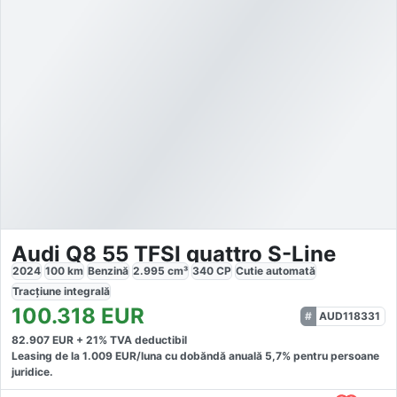
Audi Q8 55 TFSI quattro S-Line
2024
100
km
Benzină
2.995
cm³
340
CP
Cutie
automată
Tracțiune
integrală
100.318
EUR
AUD118331
82.907
EUR +
21
% TVA deductibil
Leasing de la
1.009
EUR/luna
cu dobăndă
anuală
5,7
% pentru persoane
juridice.