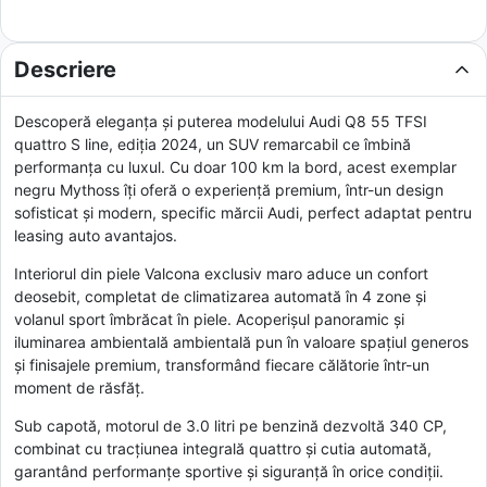
Descriere
Descoperă eleganța și puterea modelului Audi Q8 55 TFSI
quattro S line, ediția 2024, un SUV remarcabil ce îmbină
performanța cu luxul. Cu doar 100 km la bord, acest exemplar
negru Mythoss îți oferă o experiență premium, într-un design
sofisticat și modern, specific mărcii Audi, perfect adaptat pentru
leasing auto avantajos.
Interiorul din piele Valcona exclusiv maro aduce un confort
deosebit, completat de climatizarea automată în 4 zone și
volanul sport îmbrăcat în piele. Acoperișul panoramic și
iluminarea ambientală ambientală pun în valoare spațiul generos
și finisajele premium, transformând fiecare călătorie într-un
moment de răsfăț.
Sub capotă, motorul de 3.0 litri pe benzină dezvoltă 340 CP,
combinat cu tracțiunea integrală quattro și cutia automată,
garantând performanțe sportive și siguranță în orice condiții.