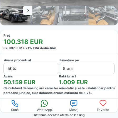
Preț
100.318
EUR
82.907
EUR +
21
% TVA deductibil
Avans procentual
Finanțare pe
50%
5 ani
Avans
Rată lunară
50.159
EUR
1.009
EUR
Calculatorul de leasing are caracter orientativ și este valabil doar pentru
persoane juridice, cu o dobândă anuală estimată de
5,7
%.
Sună
WhatsApp
Mesaj
Favorite
Distribuie această ofertă
de leasing
: