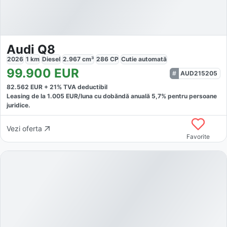
Audi Q8
2026
1
km
Diesel
2.967
cm³
286
CP
Cutie
automată
99.900
EUR
AUD215205
82.562
EUR +
21
% TVA deductibil
Leasing de la
1.005
EUR/luna
cu dobăndă
anuală
5,7
% pentru persoane
juridice.
Vezi oferta
Favorite