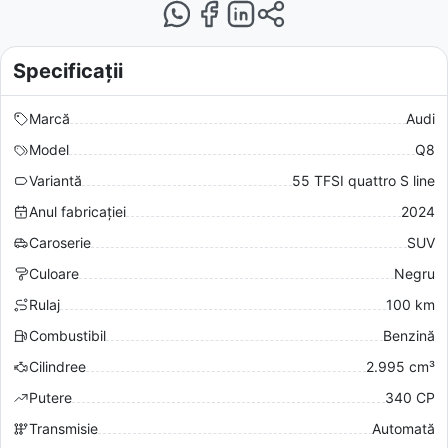
Specificații
Marcă
Audi
Model
Q8
Variantă
55 TFSI quattro S line
Anul fabricației
2024
Caroserie
SUV
Culoare
Negru
Rulaj
100 km
Combustibil
Benzină
Cilindree
2.995 cm³
Putere
340 CP
Transmisie
Automată