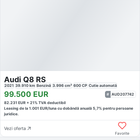
Audi Q8 RS
2021
39.910
km
Benzină
3.996
cm³
600
CP
Cutie
automată
99.500
EUR
AUD207742
82.231
EUR +
21
% TVA deductibil
Leasing de la
1.001
EUR/luna
cu dobăndă
anuală
5,7
% pentru persoane
juridice.
Vezi oferta
Favorite