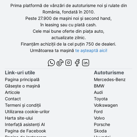
Prima platformă de vânzări de autoturisme noi și rulate din
România, fondată în
2010
.
Peste 27.900 de
mașini noi și second hand,
în leasing sau cu plată cash.
Cele mai bune oferte din piața auto,
actualizate zilnic.
Finanțăm achiziții de la
cel puțin 750 de
dealeri.
Următoarea ta mașină
te așteaptă aici!
Link-uri utile
Autoturisme
Pagina principală
Mercedes-Benz
Găsește o mașină
BMW
Articole
Audi
Contact
Toyota
Termeni și condiții
Volkswagen
Utilizarea cookie-urilor
Ford
Harta site-ului
Volvo
Interfață asistenți AI
Porsche
Pagina de Facebook
Skoda