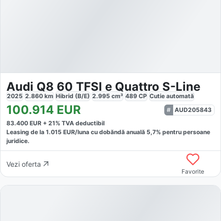
Audi Q8 60 TFSI e Quattro S-Line
2025
2.860
km
Hibrid (B/E)
2.995
cm³
489
CP
Cutie
automată
100.914
EUR
AUD205843
83.400
EUR +
21
% TVA deductibil
Leasing de la
1.015
EUR/luna
cu dobăndă
anuală
5,7
% pentru persoane
juridice.
Vezi oferta
Favorite