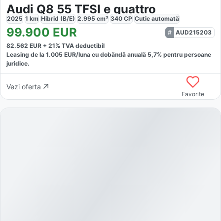
Audi Q8 55 TFSI e quattro
2025
1
km
Hibrid (B/E)
2.995
cm³
340
CP
Cutie
automată
99.900
EUR
AUD215203
82.562
EUR +
21
% TVA deductibil
Leasing de la
1.005
EUR/luna
cu dobăndă
anuală
5,7
% pentru persoane
juridice.
Vezi oferta
Favorite