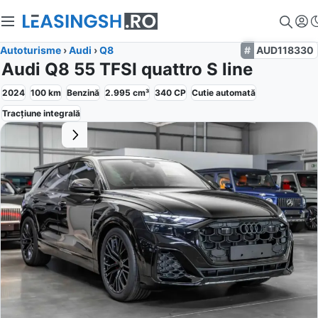
Autoturisme
›
Audi
›
Q8
AUD118330
Audi Q8 55 TFSI quattro S line
2024
100
km
Benzină
2.995
cm³
340
CP
Cutie
automată
Tracțiune
integrală