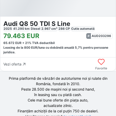
Audi Q8 50 TDI S Line
2025
41.290
km
Diesel
2.967
cm³
286
CP
Cutie
automată
79.463
EUR
AUD203296
65.672
EUR +
21
% TVA deductibil
Leasing de la
800
EUR/luna
cu dobăndă
anuală
5,7
% pentru persoane
juridice.
Vezi oferta
Favorite
Prima platformă de vânzări de autoturisme noi și rulate din
România, fondată în
2010
.
Peste 28.500 de
mașini noi și second hand,
în leasing sau cu plată cash.
Cele mai bune oferte din piața auto,
actualizate zilnic.
Finanțăm achiziții de la
cel puțin 750 de
dealeri.