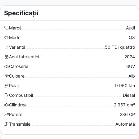
Specificații
Marcă
Audi
Model
Q8
Variantă
50 TDI quattro
Anul fabricației
2024
Caroserie
SUV
Culoare
Alb
Rulaj
9.950 km
Combustibil
Diesel
Cilindree
2.967 cm³
Putere
286 CP
Transmisie
Automată