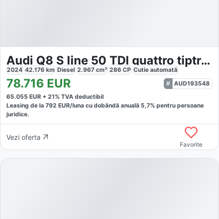
Audi Q8 S line 50 TDI quattro tiptronic
2024
42.176
km
Diesel
2.967
cm³
286
CP
Cutie
automată
78.716
EUR
AUD193548
65.055
EUR +
21
% TVA deductibil
Leasing de la
792
EUR/luna
cu dobăndă
anuală
5,7
% pentru persoane
juridice.
Vezi oferta
Favorite