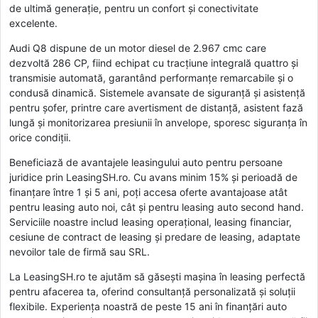
de ultimă generație, pentru un confort și conectivitate
excelente.
Audi Q8 dispune de un motor diesel de 2.967 cmc care
dezvoltă 286 CP, fiind echipat cu tracțiune integrală quattro și
transmisie automată, garantând performanțe remarcabile și o
condusă dinamică. Sistemele avansate de siguranță și asistență
pentru șofer, printre care avertisment de distanță, asistent fază
lungă și monitorizarea presiunii în anvelope, sporesc siguranța în
orice condiții.
Beneficiază de avantajele leasingului auto pentru persoane
juridice prin LeasingSH.ro. Cu avans minim 15% și perioadă de
finanțare între 1 și 5 ani, poți accesa oferte avantajoase atât
pentru leasing auto noi, cât și pentru leasing auto second hand.
Serviciile noastre includ leasing operațional, leasing financiar,
cesiune de contract de leasing și predare de leasing, adaptate
nevoilor tale de firmă sau SRL.
La LeasingSH.ro te ajutăm să găsești mașina în leasing perfectă
pentru afacerea ta, oferind consultanță personalizată și soluții
flexibile. Experiența noastră de peste 15 ani în finanțări auto