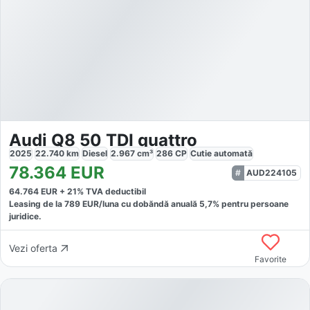
Audi Q8 50 TDI quattro
2025
22.740
km
Diesel
2.967
cm³
286
CP
Cutie
automată
78.364
EUR
AUD224105
64.764
EUR +
21
% TVA deductibil
Leasing de la
789
EUR/luna
cu dobăndă
anuală
5,7
% pentru persoane
juridice.
Vezi oferta
Favorite