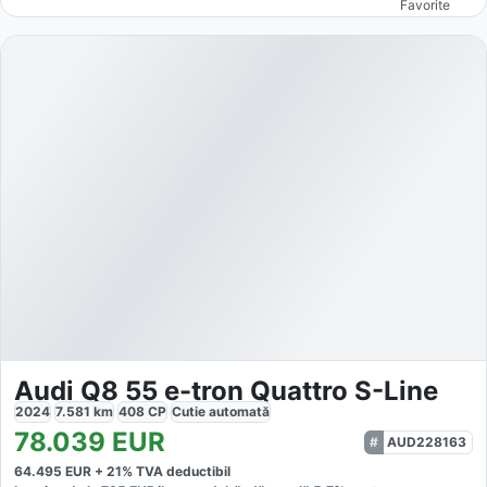
Favorite
Audi Q8 55 e-tron Quattro S-Line
2024
7.581
km
408
CP
Cutie
automată
78.039
EUR
AUD228163
64.495
EUR +
21
% TVA deductibil