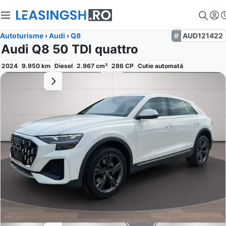
Autoturisme
›
Audi
›
Q8
AUD121422
Audi Q8 50 TDI quattro
2024
9.950
km
Diesel
2.967
cm³
286
CP
Cutie
automată