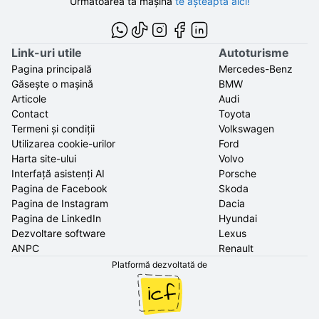
Următoarea ta mașină
te așteaptă aici!
Link-uri utile
Autoturisme
Pagina principală
Mercedes-Benz
Găsește o mașină
BMW
Articole
Audi
Contact
Toyota
Termeni și condiții
Volkswagen
Utilizarea cookie-urilor
Ford
Harta site-ului
Volvo
Interfață asistenți AI
Porsche
Pagina de Facebook
Skoda
Pagina de Instagram
Dacia
Pagina de LinkedIn
Hyundai
Dezvoltare software
Lexus
ANPC
Renault
Platformă dezvoltată de