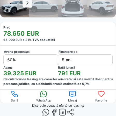
Preț
78.650
EUR
65.000
EUR +
21
% TVA deductibil
Avans procentual
Finanțare pe
50%
5 ani
Avans
Rată lunară
39.325
EUR
791
EUR
Calculatorul de leasing are caracter orientativ și este valabil doar pentru
persoane juridice, cu o dobândă anuală estimată de
5,7
%.
Sună
WhatsApp
Mesaj
Favorite
Distribuie această ofertă
de leasing
: