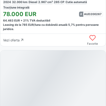
2024
32.000
km
Diesel
2.967
cm³
285
CP
Cutie
automată
Tracțiune
integrală
78.000
EUR
AUD200267
64.463
EUR +
21
% TVA deductibil
Leasing de la
785
EUR/luna
cu dobăndă
anuală
5,7
% pentru persoane
juridice.
Vezi oferta
Favorite