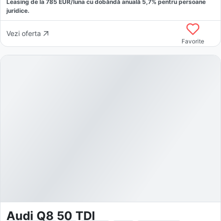
Leasing de la
785
EUR/luna
cu dobăndă
anuală
5,7
% pentru persoane
juridice.
Vezi oferta
Favorite
Audi Q8 50 TDI