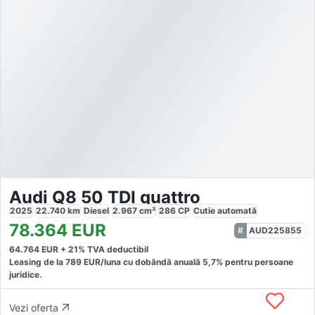
Audi Q8 50 TDI quattro
2025
22.740
km
Diesel
2.967
cm³
286
CP
Cutie
automată
78.364
EUR
AUD225855
64.764
EUR +
21
% TVA deductibil
Leasing de la
789
EUR/luna
cu dobăndă
anuală
5,7
% pentru persoane
juridice.
Vezi oferta