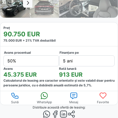
Preț
90.750
EUR
75.000
EUR +
21
% TVA deductibil
Avans procentual
Finanțare pe
50%
5 ani
Avans
Rată lunară
45.375
EUR
913
EUR
Calculatorul de leasing are caracter orientativ și este valabil doar pentru
persoane juridice, cu o dobândă anuală estimată de
5,7
%.
Sună
WhatsApp
Mesaj
Favorite
Distribuie această ofertă
de leasing
: