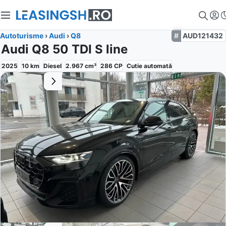
Autoturisme
›
Audi
›
Q8
AUD121432
Audi Q8 50 TDI S line
2025
10
km
Diesel
2.967
cm³
286
CP
Cutie
automată