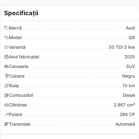
Specificații
Marcă
Audi
Model
Q8
Variantă
50 TDI S line
Anul fabricației
2025
Caroserie
SUV
Culoare
Negru
Rulaj
10 km
Combustibil
Diesel
Cilindree
2.967 cm³
Putere
286 CP
Transmisie
Automată