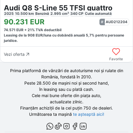
Audi Q8 S-Line 55 TFSI quattro
2025
10.500
km
Benzină
2.995
cm³
340
CP
Cutie
automată
90.231
EUR
AUD212204
74.571
EUR +
21
% TVA deductibil
Leasing de la
908
EUR/luna
cu dobăndă
anuală
5,7
% pentru persoane
juridice.
Vezi oferta
Favorite
Prima platformă de vânzări de autoturisme noi și rulate din
România, fondată în
2010
.
Peste 28.500 de
mașini noi și second hand,
în leasing sau cu plată cash.
Cele mai bune oferte din piața auto,
actualizate zilnic.
Finanțăm achiziții de la
cel puțin 750 de
dealeri.
Următoarea ta mașină
te așteaptă aici!