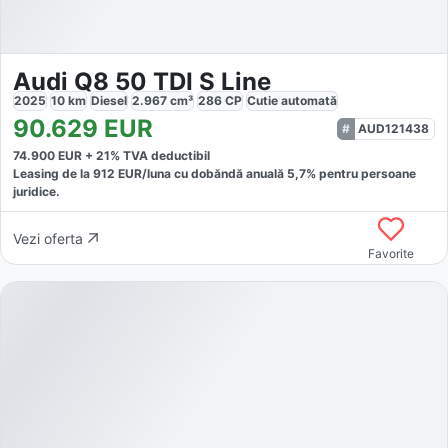
Audi Q8 50 TDI S Line
2025
10
km
Diesel
2.967
cm³
286
CP
Cutie
automată
90.629
EUR
AUD121438
74.900
EUR +
21
% TVA deductibil
Leasing de la
912
EUR/luna
cu dobăndă
anuală
5,7
% pentru persoane
juridice.
Vezi oferta
Favorite