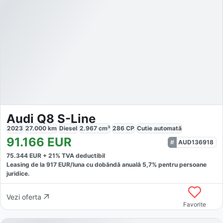
Audi Q8 S-Line
2023
27.000
km
Diesel
2.967
cm³
286
CP
Cutie
automată
91.166
EUR
AUD136918
75.344
EUR +
21
% TVA deductibil
Leasing de la
917
EUR/luna
cu dobăndă
anuală
5,7
% pentru persoane
juridice.
Vezi oferta
Favorite