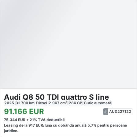
Audi Q8 50 TDI quattro S line
2025
31.700
km
Diesel
2.967
cm³
286
CP
Cutie
automată
91.166
EUR
AUD227122
75.344
EUR +
21
% TVA deductibil
Leasing de la
917
EUR/luna
cu dobăndă
anuală
5,7
% pentru persoane
juridice.