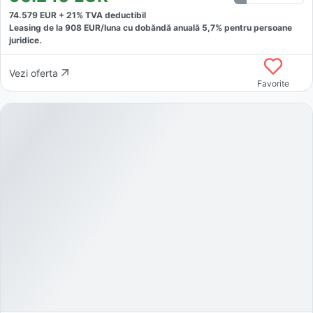
74.579
EUR +
21
% TVA deductibil
Leasing de la
908
EUR/luna
cu dobăndă
anuală
5,7
% pentru persoane
juridice.
Vezi oferta
Favorite