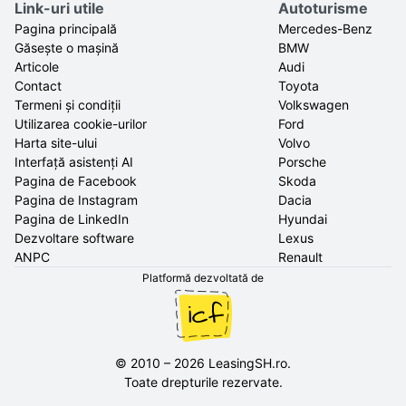
Link-uri utile
Autoturisme
Pagina principală
Mercedes-Benz
Găsește o mașină
BMW
Articole
Audi
Contact
Toyota
Termeni și condiții
Volkswagen
Utilizarea cookie-urilor
Ford
Harta site-ului
Volvo
Interfață asistenți AI
Porsche
Pagina de Facebook
Skoda
Pagina de Instagram
Dacia
Pagina de LinkedIn
Hyundai
Dezvoltare software
Lexus
ANPC
Renault
Platformă dezvoltată de
©
2010
–
2026
LeasingSH.ro
.
Toate drepturile rezervate.