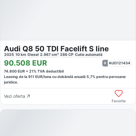
Audi Q8 50 TDI Facelift S line
2025
10
km
Diesel
2.967
cm³
286
CP
Cutie
automată
90.508
EUR
AUD121434
74.800
EUR +
21
% TVA deductibil
Leasing de la
911
EUR/luna
cu dobăndă
anuală
5,7
% pentru persoane
juridice.
Vezi oferta
Favorite