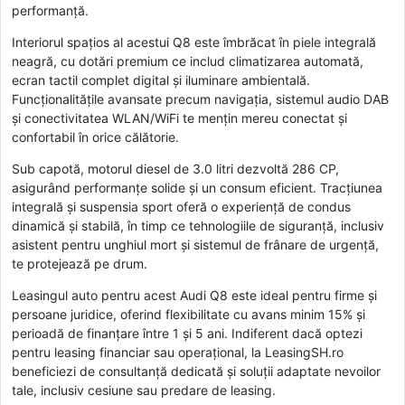
performanță.
Interiorul spațios al acestui Q8 este îmbrăcat în piele integrală
neagră, cu dotări premium ce includ climatizarea automată,
ecran tactil complet digital și iluminare ambientală.
Funcționalitățile avansate precum navigația, sistemul audio DAB
și conectivitatea WLAN/WiFi te mențin mereu conectat și
confortabil în orice călătorie.
Sub capotă, motorul diesel de 3.0 litri dezvoltă 286 CP,
asigurând performanțe solide și un consum eficient. Tracțiunea
integrală și suspensia sport oferă o experiență de condus
dinamică și stabilă, în timp ce tehnologiile de siguranță, inclusiv
asistent pentru unghiul mort și sistemul de frânare de urgență,
te protejează pe drum.
Leasingul auto pentru acest Audi Q8 este ideal pentru firme și
persoane juridice, oferind flexibilitate cu avans minim 15% și
perioadă de finanțare între 1 și 5 ani. Indiferent dacă optezi
pentru leasing financiar sau operațional, la LeasingSH.ro
beneficiezi de consultanță dedicată și soluții adaptate nevoilor
tale, inclusiv cesiune sau predare de leasing.