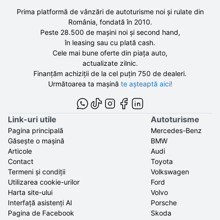
Prima platformă de vânzări de autoturisme noi și rulate din
România, fondată în
2010
.
Peste 28.500 de
mașini noi și second hand,
în leasing sau cu plată cash.
Cele mai bune oferte din piața auto,
actualizate zilnic.
Finanțăm achiziții de la
cel puțin 750 de
dealeri.
Următoarea ta mașină
te așteaptă aici!
Link-uri utile
Autoturisme
Pagina principală
Mercedes-Benz
Găsește o mașină
BMW
Articole
Audi
Contact
Toyota
Termeni și condiții
Volkswagen
Utilizarea cookie-urilor
Ford
Harta site-ului
Volvo
Interfață asistenți AI
Porsche
Pagina de Facebook
Skoda