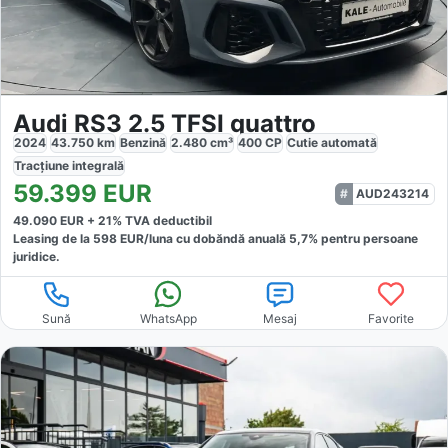
Audi RS3 2.5 TFSI quattro
2024
43.750
km
Benzină
2.480
cm³
400
CP
Cutie
automată
Tracțiune
integrală
59.399
EUR
AUD243214
49.090
EUR +
21
% TVA deductibil
Leasing de la
598
EUR/luna
cu dobăndă
anuală
5,7
% pentru persoane
juridice.
Sună
WhatsApp
Mesaj
Favorite