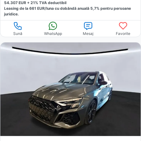
54.307
EUR +
21
% TVA deductibil
Leasing de la
661
EUR/luna
cu dobăndă
anuală
5,7
% pentru persoane
juridice.
Sună
WhatsApp
Mesaj
Favorite