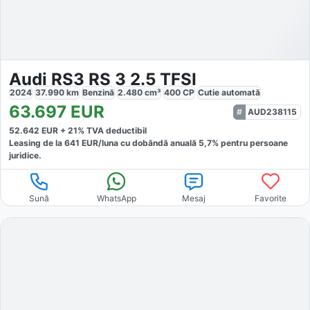
Audi RS3 RS 3 2.5 TFSI
2024
37.990
km
Benzină
2.480
cm³
400
CP
Cutie
automată
63.697
EUR
AUD238115
52.642
EUR +
21
% TVA deductibil
Leasing de la
641
EUR/luna
cu dobăndă
anuală
5,7
% pentru persoane
juridice.
Sună
WhatsApp
Mesaj
Favorite