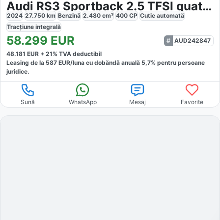
Audi RS3 Sportback 2.5 TFSI quattro
2024
27.750
km
Benzină
2.480
cm³
400
CP
Cutie
automată
Tracțiune
integrală
58.299
EUR
AUD242847
48.181
EUR +
21
% TVA deductibil
Leasing de la
587
EUR/luna
cu dobăndă
anuală
5,7
% pentru persoane
juridice.
Sună
WhatsApp
Mesaj
Favorite