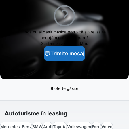
Încă nu ai găsit
mașina potrivită și vrei să te
anunțăm noi când apare?
Suntem aici să te ajutăm.
Trimite mesaj
8 oferte găsite
Autoturisme în leasing
Mercedes-Benz
BMW
Audi
Toyota
Volkswagen
Ford
Volvo