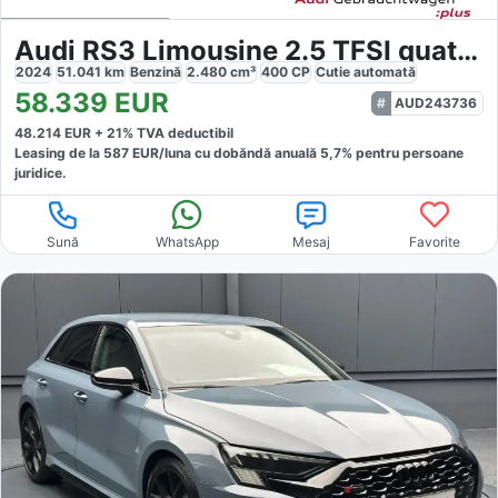
Audi RS3 Limousine 2.5 TFSI quattro
2024
51.041
km
Benzină
2.480
cm³
400
CP
Cutie
automată
58.339
EUR
AUD243736
48.214
EUR +
21
% TVA deductibil
Leasing de la
587
EUR/luna
cu dobăndă
anuală
5,7
% pentru persoane
juridice.
Sună
WhatsApp
Mesaj
Favorite