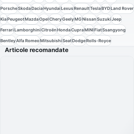
Porsche
Skoda
Dacia
Hyundai
Lexus
Renault
Tesla
BYD
Land Rover
Kia
Peugeot
Mazda
Opel
Chery
Geely
MG
Nissan
Suzuki
Jeep
Ferrari
Lamborghini
Citroën
Honda
Cupra
MINI
Fiat
Ssangyong
Bentley
Alfa Romeo
Mitsubishi
Seat
Dodge
Rolls-Royce
Articole recomandate