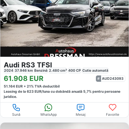
Audi RS3 TFSI
2024
37.946
km
Benzină
2.480
cm³
400
CP
Cutie
automată
61.908
EUR
AUD243093
51.164
EUR +
21
% TVA deductibil
Leasing de la
623
EUR/luna
cu dobăndă
anuală
5,7
% pentru persoane
juridice.
Sună
WhatsApp
Mesaj
Favorite