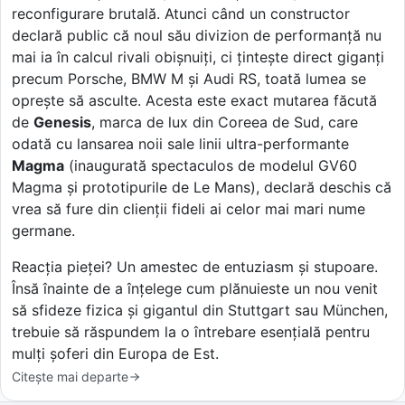
reconfigurare brutală. Atunci când un constructor
declară public că noul său divizion de performanță nu
mai ia în calcul rivali obișnuiți, ci țintește direct giganți
precum Porsche, BMW M și Audi RS, toată lumea se
oprește să asculte. Acesta este exact mutarea făcută
de
Genesis
, marca de lux din Coreea de Sud, care
odată cu lansarea noii sale linii ultra-performante
Magma
(inaugurată spectaculos de modelul GV60
Magma și prototipurile de Le Mans), declară deschis că
vrea să fure din clienții fideli ai celor mai mari nume
germane.
Reacția pieței? Un amestec de entuziasm și stupoare.
Însă înainte de a înțelege cum plănuieste un nou venit
să sfideze fizica și gigantul din Stuttgart sau München,
trebuie să răspundem la o întrebare esențială pentru
mulți șoferi din Europa de Est.
Citește mai departe