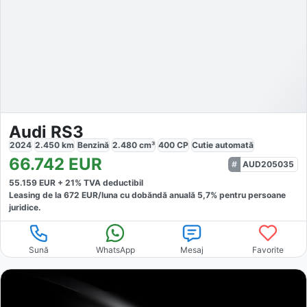
Audi RS3
2024
2.450
km
Benzină
2.480
cm³
400
CP
Cutie
automată
66.742
EUR
AUD205035
55.159
EUR +
21
% TVA deductibil
Leasing de la
672
EUR/luna
cu dobăndă
anuală
5,7
% pentru persoane
juridice.
Sună
WhatsApp
Mesaj
Favorite