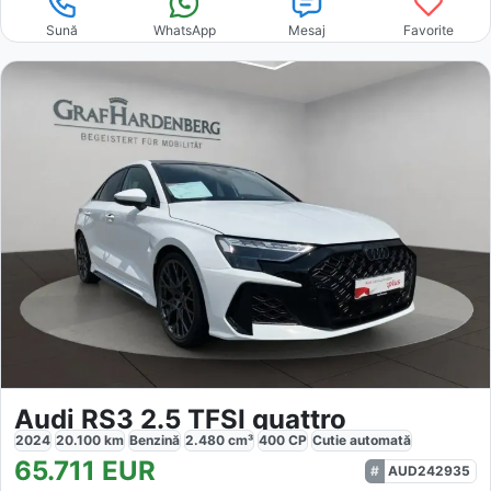
Sună
WhatsApp
Mesaj
Favorite
Audi RS3 2.5 TFSI quattro
2024
20.100
km
Benzină
2.480
cm³
400
CP
Cutie
automată
65.711
EUR
AUD242935