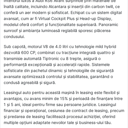
Interiorul luxos a Audi RS6 Avant surprinde prin materiale de
înaltă calitate, incluindo Alcantara și inserții din carbon twill, ce
conferă un aer modern și sofisticat. Echipat cu un sistem digital
avansat, cum ar fi Virtual Cockpit Plus și Head-up Display,
modelul oferă confort și funcționalitate superioară. Panoramic
sunroof și ambianța luminoasă reglabilă sporesc plăcerea
condusului.
Sub capotă, motorul V8 de 4.0 litri cu tehnologie mild hybrid
dezvoltă 600 CP, combinat cu tracțiune integrală quattro și
transmisie automată Tiptronic cu 8 trepte, asigură o
performanță excepțională și accelerații rapide. Sistemele
sofisticate din pachetul dinamic și tehnologiile de siguranță
avansate optimizează controlul și stabilitatea, garantând o
condusă agreabilă și sigură.
Leasingul auto pentru această mașină în leasing este flexibil și
avantajos, cu avans minim de 15% și perioadă de finanțare între
1 și 5 ani, ideal pentru firme sau persoane juridice. Leasingul
financiar și operațional, cesiunea de contract de leasing, precum
și predarea de leasing facilitează procesul achiziției, oferind
multiple opțiuni adaptate nevoilor tale și business-ului tău.