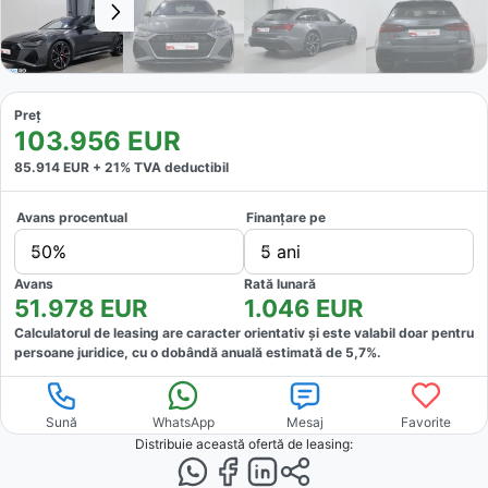
Preț
103.956
EUR
85.914
EUR +
21
% TVA deductibil
Avans procentual
Finanțare pe
50%
5 ani
Avans
Rată lunară
51.978
EUR
1.046
EUR
Calculatorul de leasing are caracter orientativ și este valabil doar pentru
persoane juridice, cu o dobândă anuală estimată de
5,7
%.
Sună
WhatsApp
Mesaj
Favorite
Distribuie această ofertă
de leasing
: