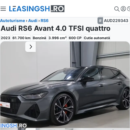
Autoturisme
›
Audi
›
RS6
AUD229343
Audi RS6 Avant 4.0 TFSI quattro
2023
61.700
km
Benzină
3.996
cm³
600
CP
Cutie
automată