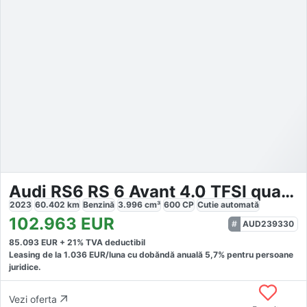
Audi RS6 RS 6 Avant 4.0 TFSI quattro
2023
60.402
km
Benzină
3.996
cm³
600
CP
Cutie
automată
102.963
EUR
AUD239330
85.093
EUR +
21
% TVA deductibil
Leasing de la
1.036
EUR/luna
cu dobăndă
anuală
5,7
% pentru persoane
juridice.
Vezi oferta