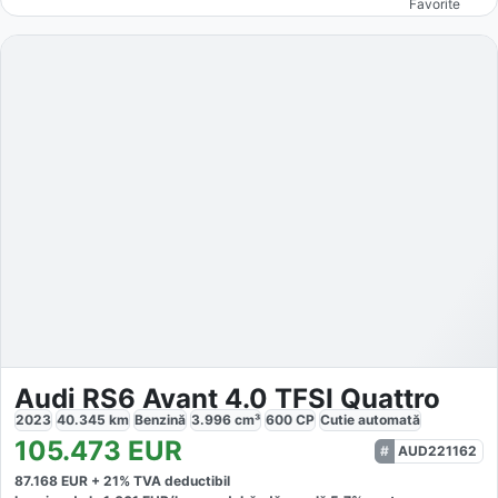
Favorite
Audi RS6 Avant 4.0 TFSI Quattro
2023
40.345
km
Benzină
3.996
cm³
600
CP
Cutie
automată
105.473
EUR
AUD221162
87.168
EUR +
21
% TVA deductibil