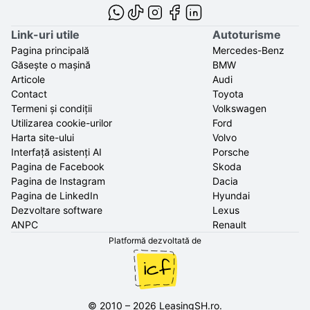
Link-uri utile
Autoturisme
Pagina principală
Mercedes-Benz
Găsește o mașină
BMW
Articole
Audi
Contact
Toyota
Termeni și condiții
Volkswagen
Utilizarea cookie-urilor
Ford
Harta site-ului
Volvo
Interfață asistenți AI
Porsche
Pagina de Facebook
Skoda
Pagina de Instagram
Dacia
Pagina de LinkedIn
Hyundai
Dezvoltare software
Lexus
ANPC
Renault
Platformă dezvoltată de
©
2010
–
2026
LeasingSH.ro
.