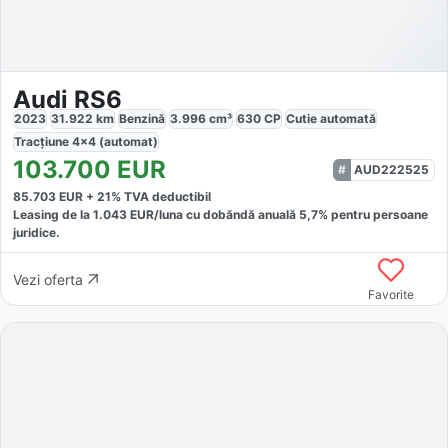
Audi RS6
2023
31.922
km
Benzină
3.996
cm³
630
CP
Cutie
automată
Tracțiune
4x4 (automat)
103.700
EUR
AUD222525
85.703
EUR +
21
% TVA deductibil
Leasing de la
1.043
EUR/luna
cu dobăndă
anuală
5,7
% pentru persoane
juridice.
Vezi oferta
Favorite