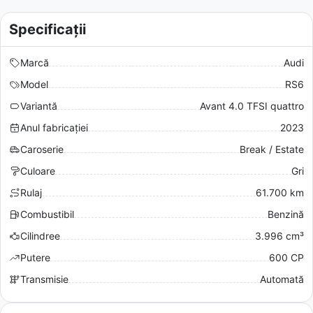
Specificații
Marcă
Audi
Model
RS6
Variantă
Avant 4.0 TFSI quattro
Anul fabricației
2023
Caroserie
Break / Estate
Culoare
Gri
Rulaj
61.700 km
Combustibil
Benzină
Cilindree
3.996 cm³
Putere
600 CP
Transmisie
Automată