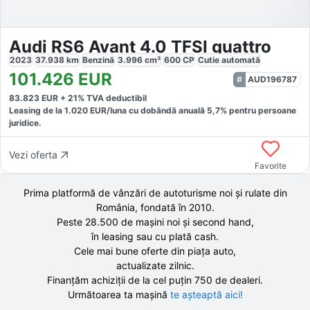
Audi RS6 Avant 4.0 TFSI quattro
2023
37.938
km
Benzină
3.996
cm³
600
CP
Cutie
automată
101.426
EUR
AUD196787
83.823
EUR +
21
% TVA deductibil
Leasing de la
1.020
EUR/luna
cu dobăndă
anuală
5,7
% pentru persoane
juridice.
Vezi oferta
Favorite
Prima platformă de vânzări de autoturisme noi și rulate din
România, fondată în
2010
.
Peste 28.500 de
mașini noi și second hand,
în leasing sau cu plată cash.
Cele mai bune oferte din piața auto,
actualizate zilnic.
Finanțăm achiziții de la
cel puțin 750 de
dealeri.
Următoarea ta mașină
te așteaptă aici!