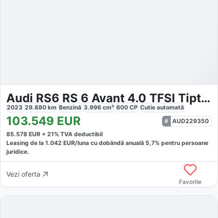
Audi RS6 RS 6 Avant 4.0 TFSI Tiptronic Quattro
2023
29.880
km
Benzină
3.996
cm³
600
CP
Cutie
automată
103.549
EUR
AUD229350
85.578
EUR +
21
% TVA deductibil
Leasing de la
1.042
EUR/luna
cu dobăndă
anuală
5,7
% pentru persoane
juridice.
Vezi oferta
Favorite