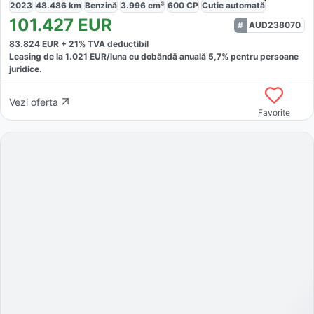
2023
48.486
km
Benzină
3.996
cm³
600
CP
Cutie
automată
101.427
EUR
AUD238070
83.824
EUR +
21
% TVA deductibil
Leasing de la
1.021
EUR/luna
cu dobăndă
anuală
5,7
% pentru persoane
juridice.
Vezi oferta
Favorite