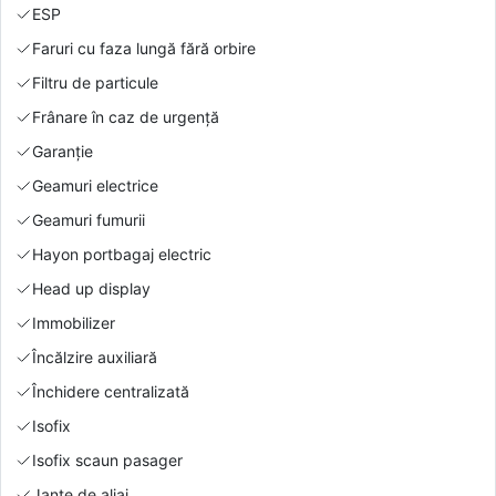
ESP
Faruri cu faza lungă fără orbire
Filtru de particule
Frânare în caz de urgență
Garanție
Geamuri electrice
Geamuri fumurii
Hayon portbagaj electric
Head up display
Immobilizer
Încălzire auxiliară
Închidere centralizată
Isofix
Isofix scaun pasager
Jante de aliaj