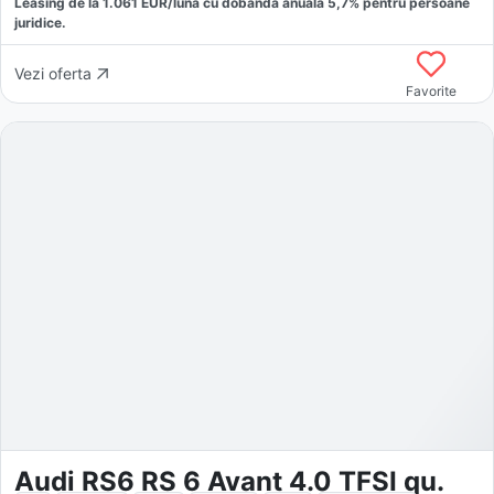
Leasing de la
1.061
EUR/luna
cu dobăndă
anuală
5,7
% pentru persoane
juridice.
Vezi oferta
Favorite
Audi RS6 RS 6 Avant 4.0 TFSI qu.