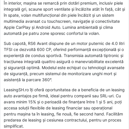
În interior, mașina se remarcă prin dotări premium, inclusiv piele
integrală gri, scaune sport ventilate și încălzite atât în față, cât și
în spate, volan multifuncțional din piele încălzit și un sistem
multimedia avansat cu touchscreen, navigație și conectivitate
Apple CarPlay și Android Auto. Lumina ambientală și clima
automată pe patru zone sporesc confortul la volan.
Sub capotă, RS6 Avant dispune de un motor puternic de 4.0 litri
TFSI ce dezvoltă 600 CP, oferind performanță excepțională și o
experiență de condus sportivă. Transmisia automată tiptronic și
tracțiunea integrală quattro asigură o manevrabilitate excelentă
și siguranță optimă. Modelul este echipat cu tehnologii avansate
de siguranță, precum sistemul de monitorizare unghi mort și
asistență la parcare 360°.
LeasingSH.ro îți oferă oportunitatea de a beneficia de un leasing
auto avantajos pe firmă, ideal pentru companii sau SRL-uri. Cu
avans minim 15% și o perioadă de finanțare între 1 și 5 ani, poți
accesa soluții flexibile de leasing financiar sau operațional
pentru mașina ta în leasing, fie nouă, fie second hand. Facilităm
predarea de leasing și cesiunea contractului, pentru un proces
simplificat.