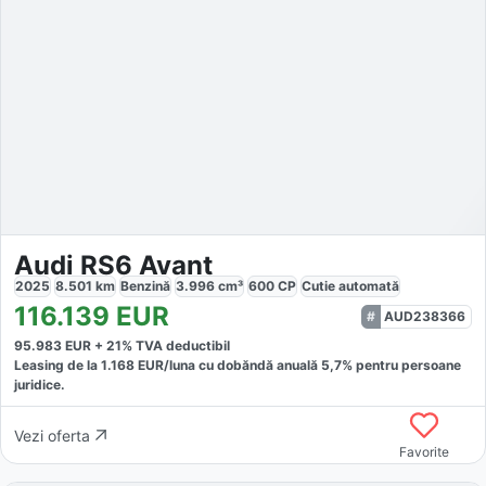
Audi RS6 Avant
2025
8.501
km
Benzină
3.996
cm³
600
CP
Cutie
automată
116.139
EUR
AUD238366
95.983
EUR +
21
% TVA deductibil
Leasing de la
1.168
EUR/luna
cu dobăndă
anuală
5,7
% pentru persoane
juridice.
Vezi oferta
Favorite