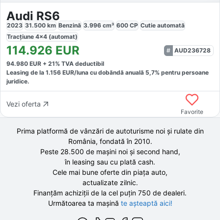
Audi RS6
2023
31.500
km
Benzină
3.996
cm³
600
CP
Cutie
automată
Tracțiune
4x4 (automat)
114.926
EUR
AUD236728
94.980
EUR +
21
% TVA deductibil
Leasing de la
1.156
EUR/luna
cu dobăndă
anuală
5,7
% pentru persoane
juridice.
Vezi oferta
Favorite
Prima platformă de vânzări de autoturisme noi și rulate din
România, fondată în
2010
.
Peste 28.500 de
mașini noi și second hand,
în leasing sau cu plată cash.
Cele mai bune oferte din piața auto,
actualizate zilnic.
Finanțăm achiziții de la
cel puțin 750 de
dealeri.
Următoarea ta mașină
te așteaptă aici!