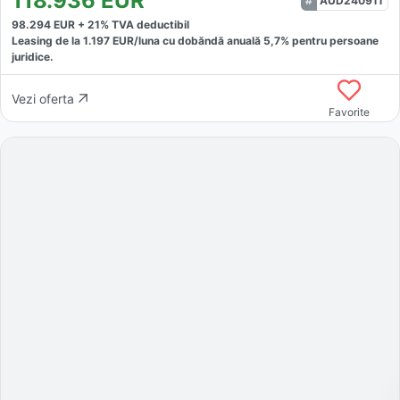
118.936
EUR
AUD240911
98.294
EUR +
21
% TVA deductibil
Leasing de la
1.197
EUR/luna
cu dobăndă
anuală
5,7
% pentru persoane
juridice.
Vezi oferta
Favorite