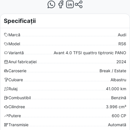
Specificații
Marcă
Audi
Model
RS6
Variantă
Avant 4.0 TFSI quattro tiptronic PANO
Anul fabricației
2024
Caroserie
Break / Estate
Culoare
Albastru
Rulaj
41.000 km
Combustibil
Benzină
Cilindree
3.996 cm³
Putere
600 CP
Transmisie
Automată