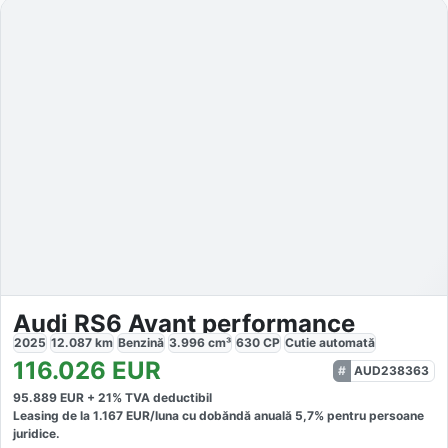
Audi RS6 Avant performance
2025
12.087
km
Benzină
3.996
cm³
630
CP
Cutie
automată
116.026
EUR
AUD238363
95.889
EUR +
21
% TVA deductibil
Leasing de la
1.167
EUR/luna
cu dobăndă
anuală
5,7
% pentru persoane
juridice.