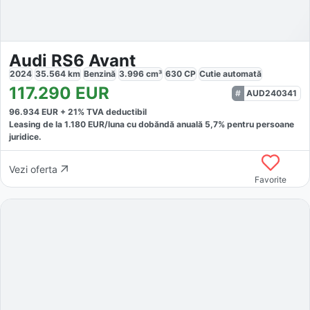
Audi RS6 Avant
2024
35.564
km
Benzină
3.996
cm³
630
CP
Cutie
automată
117.290
EUR
AUD240341
96.934
EUR +
21
% TVA deductibil
Leasing de la
1.180
EUR/luna
cu dobăndă
anuală
5,7
% pentru persoane
juridice.
Vezi oferta
Favorite