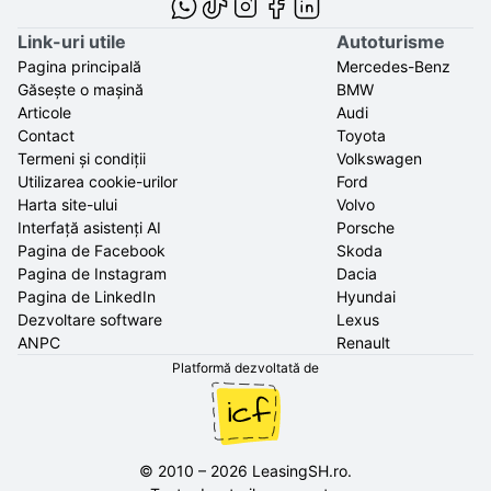
Link-uri utile
Autoturisme
Pagina principală
Mercedes-Benz
Găsește o mașină
BMW
Articole
Audi
Contact
Toyota
Termeni și condiții
Volkswagen
Utilizarea cookie-urilor
Ford
Harta site-ului
Volvo
Interfață asistenți AI
Porsche
Pagina de Facebook
Skoda
Pagina de Instagram
Dacia
Pagina de LinkedIn
Hyundai
Dezvoltare software
Lexus
ANPC
Renault
Platformă dezvoltată de
©
2010
–
2026
LeasingSH.ro
.