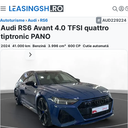
Autoturisme
›
Audi
›
RS6
AUD229224
Audi RS6 Avant 4.0 TFSI quattro
tiptronic PANO
2024
41.000
km
Benzină
3.996
cm³
600
CP
Cutie
automată