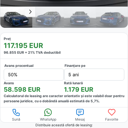
Preț
117.195
EUR
96.855
EUR +
21
% TVA deductibil
Avans procentual
Finanțare pe
50%
5 ani
Avans
Rată lunară
58.598
EUR
1.179
EUR
Calculatorul de leasing are caracter orientativ și este valabil doar pentru
persoane juridice, cu o dobândă anuală estimată de
5,7
%.
Sună
WhatsApp
Mesaj
Favorite
Distribuie această ofertă
de leasing
: