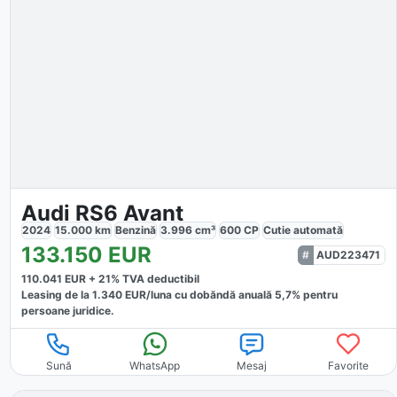
Audi RS6 Avant
2024
15.000
km
Benzină
3.996
cm³
600
CP
Cutie
automată
133.150
EUR
AUD223471
110.041
EUR +
21
% TVA deductibil
Leasing de la
1.340
EUR/luna
cu dobăndă
anuală
5,7
% pentru
persoane juridice.
Sună
WhatsApp
Mesaj
Favorite