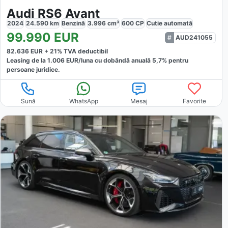
Audi RS6 Avant
2024
24.590
km
Benzină
3.996
cm³
600
CP
Cutie
automată
99.990
EUR
AUD241055
82.636
EUR +
21
% TVA deductibil
Leasing de la
1.006
EUR/luna
cu dobăndă
anuală
5,7
% pentru
persoane juridice.
Sună
WhatsApp
Mesaj
Favorite