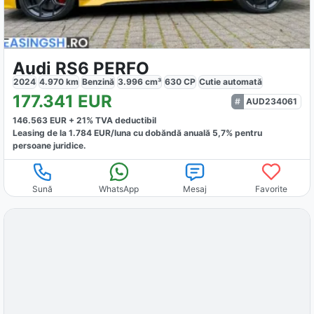
Audi RS6 PERFO
2024
4.970
km
Benzină
3.996
cm³
630
CP
Cutie
automată
177.341
EUR
AUD234061
146.563
EUR +
21
% TVA deductibil
Leasing de la
1.784
EUR/luna
cu dobăndă
anuală
5,7
% pentru
persoane juridice.
Sună
WhatsApp
Mesaj
Favorite