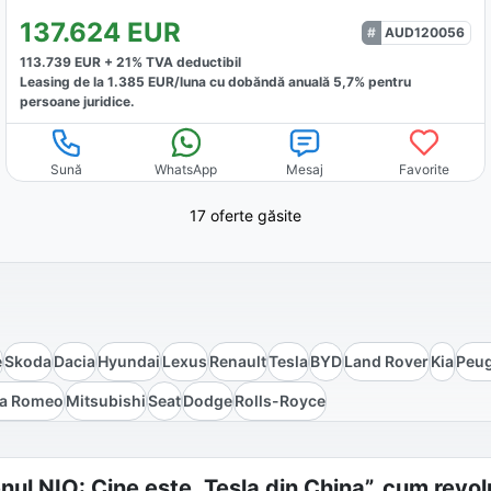
137.624
EUR
AUD120056
113.739
EUR +
21
% TVA deductibil
Leasing de la
1.385
EUR/luna
cu dobăndă
anuală
5,7
% pentru
persoane juridice.
Sună
WhatsApp
Mesaj
Favorite
17 oferte găsite
e
Skoda
Dacia
Hyundai
Lexus
Renault
Tesla
BYD
Land Rover
Kia
Peu
fa Romeo
Mitsubishi
Seat
Dodge
Rolls-Royce
ul NIO: Cine este „Tesla din China”, cum revolu