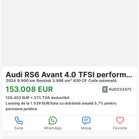
Audi RS6 Avant 4.0 TFSI performance
2024
9.900
km
Benzină
3.996
cm³
630
CP
Cutie
automată
153.008
EUR
AUD223472
126.453
EUR +
21
% TVA deductibil
Leasing de la
1.539
EUR/luna
cu dobăndă
anuală
5,7
% pentru
persoane juridice.
Sună
WhatsApp
Mesaj
Favorite