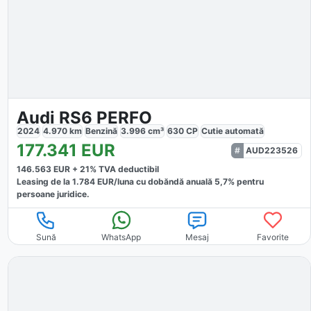
Audi RS6 PERFO
2024
4.970
km
Benzină
3.996
cm³
630
CP
Cutie
automată
177.341
EUR
AUD223526
146.563
EUR +
21
% TVA deductibil
Leasing de la
1.784
EUR/luna
cu dobăndă
anuală
5,7
% pentru
persoane juridice.
Sună
WhatsApp
Mesaj
Favorite