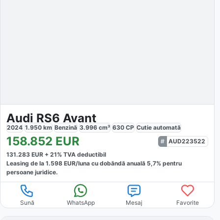
Audi RS6 Avant
2024
1.950
km
Benzină
3.996
cm³
630
CP
Cutie
automată
158.852
EUR
AUD223522
131.283
EUR +
21
% TVA deductibil
Leasing de la
1.598
EUR/luna
cu dobăndă
anuală
5,7
% pentru
persoane juridice.
Sună
WhatsApp
Mesaj
Favorite