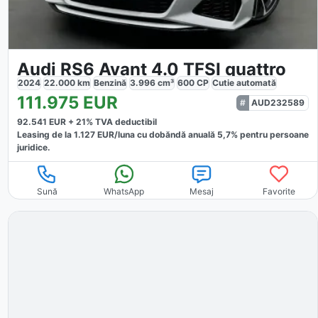
Audi RS6 Avant 4.0 TFSI quattro
2024
22.000
km
Benzină
3.996
cm³
600
CP
Cutie
automată
111.975
EUR
AUD232589
92.541
EUR +
21
% TVA deductibil
Leasing de la
1.127
EUR/luna
cu dobăndă
anuală
5,7
% pentru persoane
juridice.
Sună
WhatsApp
Mesaj
Favorite