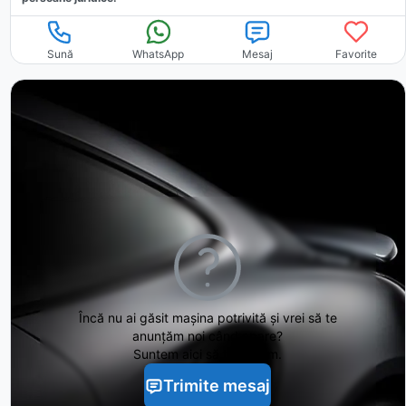
Sună
WhatsApp
Mesaj
Favorite
Încă nu ai găsit
mașina potrivită și vrei să te
anunțăm noi când apare?
Suntem aici să te ajutăm.
Trimite mesaj