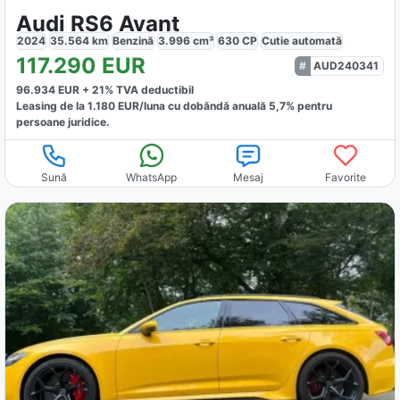
Audi RS6 Avant
2024
35.564
km
Benzină
3.996
cm³
630
CP
Cutie
automată
117.290
EUR
AUD240341
96.934
EUR +
21
% TVA deductibil
Leasing de la
1.180
EUR/luna
cu dobăndă
anuală
5,7
% pentru
persoane juridice.
Sună
WhatsApp
Mesaj
Favorite