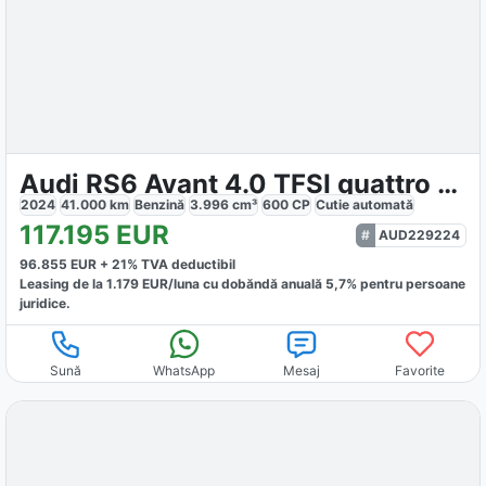
Audi RS6 Avant 4.0 TFSI quattro tiptronic PANO
2024
41.000
km
Benzină
3.996
cm³
600
CP
Cutie
automată
117.195
EUR
AUD229224
96.855
EUR +
21
% TVA deductibil
Leasing de la
1.179
EUR/luna
cu dobăndă
anuală
5,7
% pentru persoane
juridice.
Sună
WhatsApp
Mesaj
Favorite