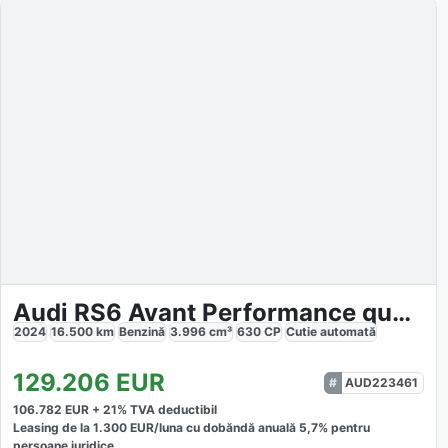
Audi RS6 Avant Performance quattro
2024
16.500
km
Benzină
3.996
cm³
630
CP
Cutie
automată
129.206
EUR
AUD223461
106.782
EUR +
21
% TVA deductibil
Leasing de la
1.300
EUR/luna
cu dobăndă
anuală
5,7
% pentru
persoane juridice.