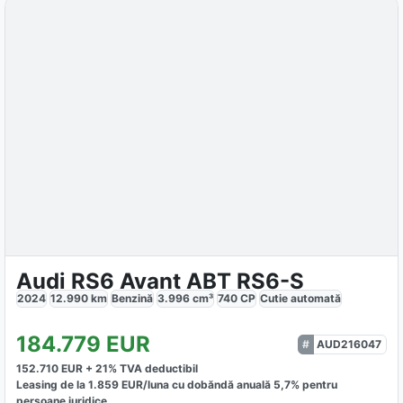
Audi RS6 Avant ABT RS6-S
2024
12.990
km
Benzină
3.996
cm³
740
CP
Cutie
automată
184.779
EUR
AUD216047
152.710
EUR +
21
% TVA deductibil
Leasing de la
1.859
EUR/luna
cu dobăndă
anuală
5,7
% pentru
persoane juridice.