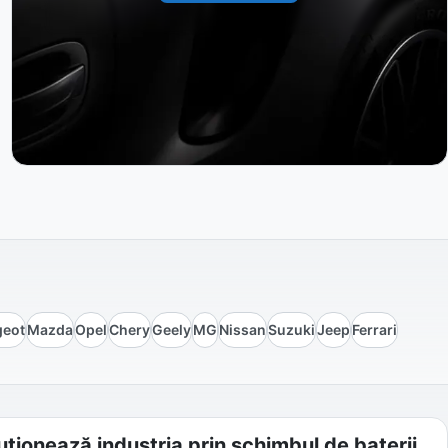
geot
Mazda
Opel
Chery
Geely
MG
Nissan
Suzuki
Jeep
Ferrari
ționează industria prin schimbul de baterii