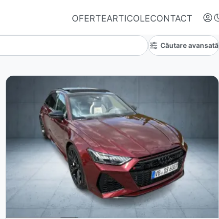
OFERTE
ARTICOLE
CONTACT
Căutare avansată
Autentifică-te
Nu ai oferte favorite