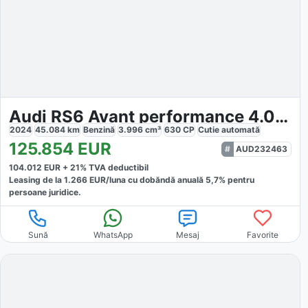
Audi RS6 Avant performance 4.0 TFSI quattro
2024
45.084
km
Benzină
3.996
cm³
630
CP
Cutie
automată
125.854
EUR
AUD232463
104.012
EUR +
21
% TVA deductibil
Leasing de la
1.266
EUR/luna
cu dobăndă
anuală
5,7
% pentru
persoane juridice.
Sună
WhatsApp
Mesaj
Favorite