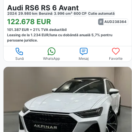
Audi RS6 RS 6 Avant
2024
29.980
km
Benzină
3.996
cm³
600
CP
Cutie
automată
122.678
EUR
AUD238364
101.387
EUR +
21
% TVA deductibil
Leasing de la
1.234
EUR/luna
cu dobăndă
anuală
5,7
% pentru
persoane juridice.
Sună
WhatsApp
Mesaj
Favorite