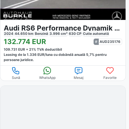
Audi RS6 Performance Dynamik Optik
2024
44.650
km
Benzină
3.996
cm³
630
CP
Cutie
automată
132.774
EUR
AUD235176
109.731
EUR +
21
% TVA deductibil
Leasing de la
1.336
EUR/luna
cu dobăndă
anuală
5,7
% pentru
persoane juridice.
Sună
WhatsApp
Mesaj
Favorite