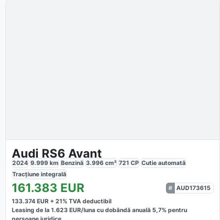
Audi RS6 Avant
2024
9.999
km
Benzină
3.996
cm³
721
CP
Cutie
automată
Tracțiune
integrală
161.383
EUR
AUD173615
133.374
EUR +
21
% TVA deductibil
Leasing de la
1.623
EUR/luna
cu dobăndă
anuală
5,7
% pentru
persoane juridice.