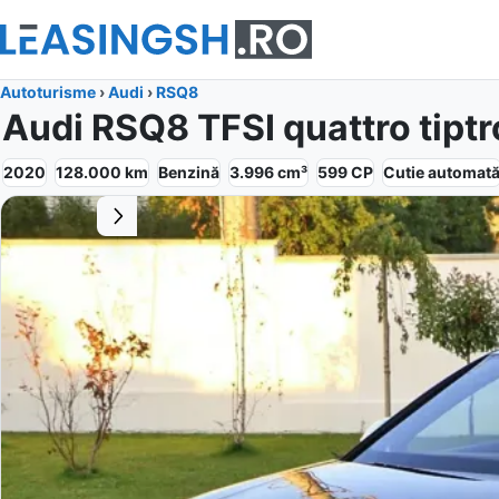
Autoturisme
›
Audi
›
RSQ8
Audi RSQ8 TFSI quattro tiptr
2020
128.000
km
Benzină
3.996
cm³
599
CP
Cutie
automat