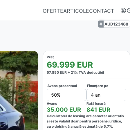
OFERTE
ARTICOLE
CONTACT
AUD123488
Preț
69.999
EUR
57.850
EUR +
21
% TVA deductibil
Avans procentual
Finanțare pe
Autentifică-te
50%
4 ani
Nu ai oferte favorite
Avans
Rată lunară
35.000
EUR
841
EUR
Calculatorul de leasing are caracter orientativ
și este valabil doar pentru persoane juridice,
cu o dobândă anuală estimată de
5,7
%.