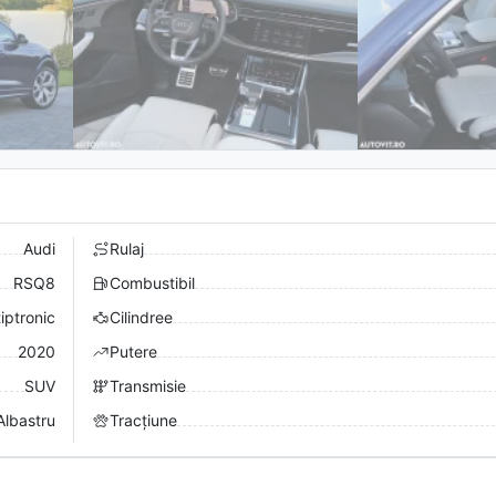
Audi
Rulaj
RSQ8
Combustibil
iptronic
Cilindree
2020
Putere
SUV
Transmisie
Albastru
Tracțiune