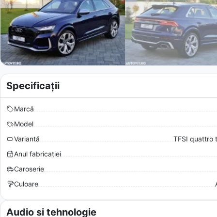
Specificații
Marcă
Model
Variantă
TFSI quattro t
Anul fabricației
Caroserie
Culoare
Audio si tehnologie