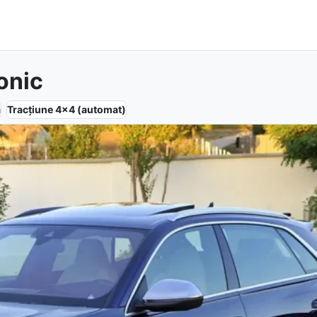
onic
ă
Tracțiune
4x4 (automat)